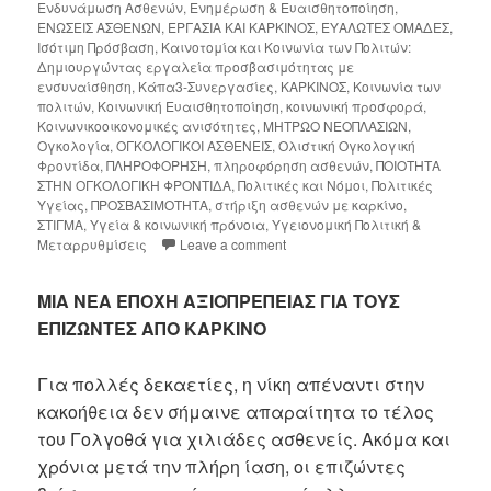
Ενδυνάμωση Ασθενών
,
Ενημέρωση & Ευαισθητοποίηση
,
ΕΝΩΣΕΙΣ ΑΣΘΕΝΩΝ
,
ΕΡΓΑΣΙΑ ΚΑΙ ΚΑΡΚΙΝΟΣ
,
ΕΥΑΛΩΤΕΣ ΟΜΑΔΕΣ
,
Ισότιμη Πρόσβαση
,
Καινοτομία και Κοινωνία των Πολιτών:
Δημιουργώντας εργαλεία προσβασιμότητας με
ενσυναίσθηση
,
Κάπα3-Συνεργασίες
,
ΚΑΡΚΙΝΟΣ
,
Κοινωνία των
πολιτών
,
Κοινωνική Ευαισθητοποίηση
,
κοινωνική προσφορά
,
Κοινωνικοοικονομικές ανισότητες
,
ΜΗΤΡΩΟ ΝΕΟΠΛΑΣΙΩΝ
,
Ογκολογία
,
ΟΓΚΟΛΟΓΙΚΟΙ ΑΣΘΕΝΕΙΣ
,
Ολιστική Ογκολογική
Φροντίδα
,
ΠΛΗΡΟΦΟΡΗΣΗ
,
πληροφόρηση ασθενών
,
ΠΟΙΟΤΗΤΑ
ΣΤΗΝ ΟΓΚΟΛΟΓΙΚΗ ΦΡΟΝΤΙΔΑ
,
Πολιτικές και Νόμοι
,
Πολιτικές
Υγείας
,
ΠΡΟΣΒΑΣΙΜΟΤΗΤΑ
,
στήριξη ασθενών με καρκίνο
,
ΣΤΙΓΜΑ
,
Υγεία & κοινωνική πρόνοια
,
Υγειονομική Πολιτική &
Μεταρρυθμίσεις
Leave a comment
ΜΙΑ ΝΕΑ ΕΠΟΧΗ ΑΞΙΟΠΡΕΠΕΙΑΣ ΓΙΑ ΤΟΥΣ
ΕΠΙΖΩΝΤΕΣ ΑΠΟ ΚΑΡΚΙΝΟ
Για πολλές δεκαετίες, η νίκη απέναντι στην
κακοήθεια δεν σήμαινε απαραίτητα το τέλος
του Γολγοθά για χιλιάδες ασθενείς. Ακόμα και
χρόνια μετά την πλήρη ίαση, οι επιζώντες