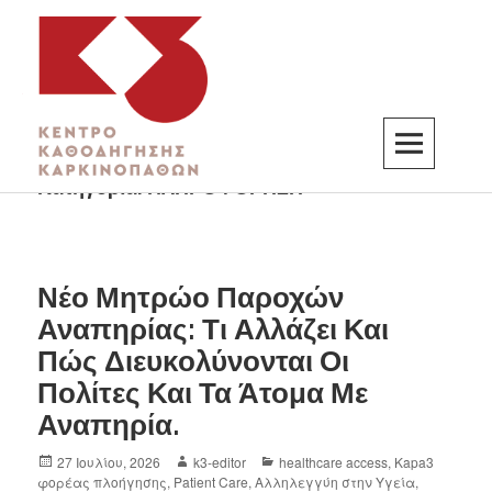
Κατηγορία:
ΠΛΗΡΟΦΟΡΗΣΗ
K3
ΚΕΝΤΡΟ ΚΑΘΟΔΗΓΗΣΗΣ ΚΑΡΚΙΝΟΠΑΘΩΝ
Νέο Μητρώο Παροχών
Αναπηρίας: Τι Αλλάζει Και
Πώς Διευκολύνονται Οι
Πολίτες Και Τα Άτομα Με
Αναπηρία.
27 Ιουλίου, 2026
k3-editor
healthcare access
,
Kapa3
φορέας πλοήγησης
,
Patient Care
,
Αλληλεγγύη στην Υγεία
,