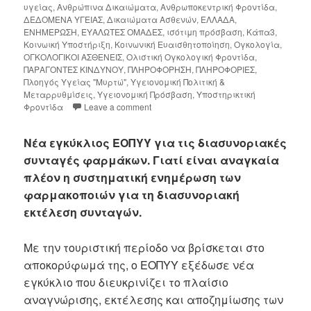
υγείας
,
Ανθρώπινα Δικαιώματα
,
Ανθρωποκεντρική Φροντίδα
,
ΔΕΔΟΜΕΝΑ ΥΓΕΙΑΣ
,
Δικαιώματα Ασθενών
,
ΕΛΛΑΔΑ
,
ΕΝΗΜΕΡΩΣΗ
,
ΕΥΑΛΩΤΕΣ ΟΜΑΔΕΣ
,
ισότιμη πρόσβαση
,
Κάπα3
,
Κοινωική Υποστήριξη
,
Κοινωνική Ευαισθητοποίηση
,
Ογκολογία
,
ΟΓΚΟΛΟΓΙΚΟΙ ΑΣΘΕΝΕΙΣ
,
Ολιστική Ογκολογική Φροντίδα
,
ΠΑΡΑΓΟΝΤΕΣ ΚΙΝΔΥΝΟΥ
,
ΠΛΗΡΟΦΟΡΗΣΗ
,
ΠΛΗΡΟΦΟΡΙΕΣ
,
Πλοηγός Υγείας "Μυρτώ"
,
Υγειονομική Πολιτική &
Μεταρρυθμίσεις
,
Υγειονομική Πρόσβαση
,
Υποστηρικτική
Φροντίδα
Leave a comment
Νέα εγκύκλιος ΕΟΠΥΥ για τις διασυνοριακές
συνταγές φαρμάκων.
Γιατί είναι αναγκαία
πλέον η συστηματική ενημέρωση των
φαρμακοποιών για τη διασυνοριακή
εκτέλεση συνταγών.
Με την τουριστική περίοδο να βρίσκεται στο
αποκορύφωμά της, ο ΕΟΠΥΥ εξέδωσε νέα
εγκύκλιο που διευκρινίζει το πλαίσιο
αναγνώρισης, εκτέλεσης και αποζημίωσης των