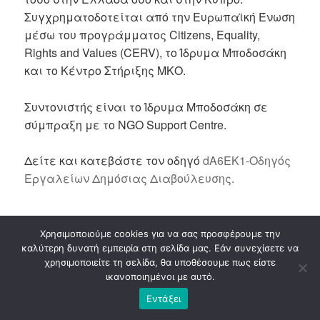
Συγχρηματοδοτείται από την Ευρωπαϊκή Ένωση
μέσω του προγράμματος Citizens, Equality,
Rights and Values (CERV), το Ίδρυμα Μποδοσάκη
και το Κέντρο Στήριξης ΜΚΟ.
Συντονιστής είναι το Ίδρυμα Μποδοσάκη σε
σύμπραξη με το NGO Support Centre.
Δείτε και κατεβάστε τον οδηγό
dA6EK1-Οδηγός
Εργαλείων Δημόσιας Διαβούλευσης.
Χρησιμοποιούμε cookies για να σας προσφέρουμε την
καλύτερη δυνατή εμπειρία στη σελίδα μας. Εάν συνεχίσετε να
χρησιμοποιείτε τη σελίδα, θα υποθέσουμε πως είστε
ικανοποιημένοι με αυτό.
Εντάξει
“MYRTO AI Health Innovation