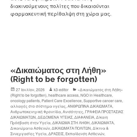
διακινούμενους πολίτες που δικαιούνται
φαρμακευτική περίθαλψη στη χώρα μας.
«Δικαιώματος στη Λήθη»
(Right to be forgotten)
27 Ιουλίου, 2026
k3-editor
«Δικαιώματος στη Λήθη»
(Right to be forgotten)
,
healthcare access
,
NGO in Healthcare
,
oncology patients
,
Patient Care Excellence
,
Supportive cancer care
,
αλλαγές στο σύστημα υγείας
,
ΑΝΘΡΩΠΙΝΑ ΔΙΚΑΙΩΜΑΤΑ
,
Ανθρωποκεντρική Φροντίδα
,
Ανισότητες
,
ΓΡΑΦΕΙΑ ΠΡΟΣΤΑΣΙΑΣ
ΔΙΚΑΙΩΜΑΤΩΝ
,
ΔΕΔΟΜΕΝΑ ΥΓΕΙΑΣ
,
ΔΙΑΦΑΝΕΙΑ
,
Δίκαιη
Πρόσβαση στην Υγεία
,
ΔΙΚΑΙΩΜΑ ΣΤΗ ΛΗΘΗ
,
ΔΙΚΑΙΩΜΑΤΑ
,
Δικαιώματα Ασθενών
,
ΔΙΚΑΙΩΜΑΤΑ ΠΟΛΙΤΩΝ
,
Δίκτυα &
Συνεργασίες Υγεία
,
ΔΡΑΣΕΙΣ
,
Εκπαίδευση Ασθενών
,