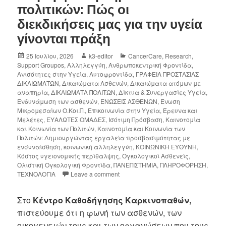
πολιτικών: Πώς οι
διεκδικήσεις μας για την υγεία
γίνονται πράξη
25 Ιουλίου, 2026
k3-editor
CancerCare
,
Research
,
Support Groupos
,
Αλληλεγγύη
,
Ανθρωποκεντρική Φροντίδα
,
Ανισότητες στην Υγεία
,
Αυτοφροντίδα
,
ΓΡΑΦΕΙΑ ΠΡΟΣΤΑΣΙΑΣ
ΔΙΚΑΙΩΜΑΤΩΝ
,
Δικαιώματα Ασθενών
,
Δικαιώματα ατόμων με
αναπηρία
,
ΔΙΚΑΙΩΜΑΤΑ ΠΟΛΙΤΩΝ
,
Δίκτυα & Συνεργασίες Υγεία
,
Ενδυνάμωση των ασθενών
,
ΕΝΩΣΕΙΣ ΑΣΘΕΝΩΝ
,
Ένωση
Μικρομεσαίων Ο.Κοι.Π.
,
Επικοινωνία στην Υγεία
,
Έρευνα και
Μελέτες
,
ΕΥΑΛΩΤΕΣ ΟΜΑΔΕΣ
,
Ισότιμη Πρόσβαση
,
Καινοτομία
και Κοινωνία των Πολιτών
,
Καινοτομία και Κοινωνία των
Πολιτών: Δημιουργώντας εργαλεία προσβασιμότητας με
ενσυναίσθηση
,
κοινωνική αλληλεγγύη
,
ΚΟΙΝΩΝΙΚΗ ΕΥΘΥΝΗ
,
Κόστος υγειονομικής περίθαλψης
,
Ογκολογικοί Ασθενείς
,
Ολιστική Ογκολογική Φροντίδα
,
ΠΑΝΕΠΙΣΤΗΜΙΑ
,
ΠΛΗΡΟΦΟΡΗΣΗ
,
ΤΕΧΝΟΛΟΓΙΑ
Leave a comment
Στο
Κέντρο Καθοδήγησης Καρκινοπαθών,
πιστεύουμε ότι η φωνή των ασθενών, των
οικογενειών τους και των οργανώσεων που τους