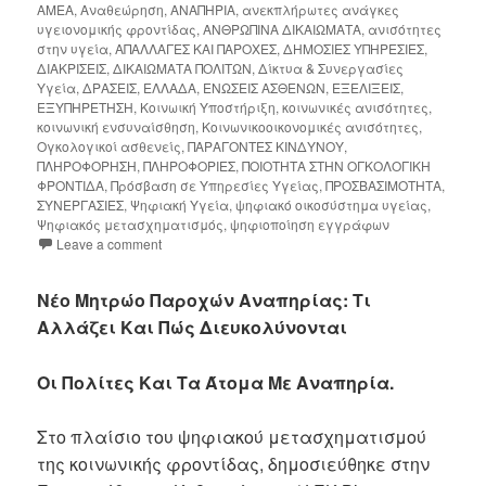
ΑΜΕΑ
,
Αναθεώρηση
,
ΑΝΑΠΗΡΙΑ
,
ανεκπλήρωτες ανάγκες
υγειονομικής φροντίδας
,
ΑΝΘΡΩΠΙΝΑ ΔΙΚΑΙΩΜΑΤΑ
,
ανισότητες
στην υγεία
,
ΑΠΑΛΛΑΓΕΣ ΚΑΙ ΠΑΡΟΧΕΣ
,
ΔΗΜΟΣΙΕΣ ΥΠΗΡΕΣΙΕΣ
,
ΔΙΑΚΡΙΣΕΙΣ
,
ΔΙΚΑΙΩΜΑΤΑ ΠΟΛΙΤΩΝ
,
Δίκτυα & Συνεργασίες
Υγεία
,
ΔΡΑΣΕΙΣ
,
ΕΛΛΑΔΑ
,
ΕΝΩΣΕΙΣ ΑΣΘΕΝΩΝ
,
ΕΞΕΛΙΞΕΙΣ
,
ΕΞΥΠΗΡΕΤΗΣΗ
,
Κοινωική Υποστήριξη
,
κοινωνικές ανισότητες
,
κοινωνική ενσυναίσθηση
,
Κοινωνικοοικονομικές ανισότητες
,
Ογκολογικοί ασθενείς
,
ΠΑΡΑΓΟΝΤΕΣ ΚΙΝΔΥΝΟΥ
,
ΠΛΗΡΟΦΟΡΗΣΗ
,
ΠΛΗΡΟΦΟΡΙΕΣ
,
ΠΟΙΟΤΗΤΑ ΣΤΗΝ ΟΓΚΟΛΟΓΙΚΗ
ΦΡΟΝΤΙΔΑ
,
Πρόσβαση σε Υπηρεσίες Υγείας
,
ΠΡΟΣΒΑΣΙΜΟΤΗΤΑ
,
ΣΥΝΕΡΓΑΣΙΕΣ
,
Ψηφιακή Υγεία
,
ψηφιακό οικοσύστημα υγείας
,
Ψηφιακός μετασχηματισμός
,
ψηφιοποίηση εγγράφων
Leave a comment
Νέο Μητρώο Παροχών Αναπηρίας: Τι
Αλλάζει Και Πώς Διευκολύνονται
Οι Πολίτες Και Τα Άτομα Με Αναπηρία.
Στο πλαίσιο του ψηφιακού μετασχηματισμού
της κοινωνικής φροντίδας, δημοσιεύθηκε στην