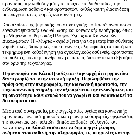
φροντίδας, την καθοδήγηση για παροχές και διαδικασίες, την
ενδυνάμωση ασθενών και φροντιστών, καθώς και τη διασύνδεση
με επαγγελματίες, φορείς και κοινότητες.
Στο πλαίσιο της ψηφιακής του στρατηγικής, το Κάπα3 αναπτύσσει
εργαλεία ψηφιακής ενδυνάμωσης και κοινωνικής πλοήγησης, όπως
η
«Μυρτώ»
, ο Ψηφιακός Πλοηγός Υγείας και Κοινωνικών
Δικαιωμάτων. Η «Μυρτώ» σχεδιάζεται για να μετατρέπει σύνθετες
νομοθετικές, διοικητικές και κοινωνικές πληροφορίες σε σαφή και
τεκμηριωμένη καθοδήγηση για ογκολογικούς ασθενείς, φροντιστές
και πολίτες, πάντα με ανθρώπινη εποπτεία, διαφάνεια και σεβασμό
στα όρια της τεχνολογίας.
Η φιλοσοφία του Κάπα3 βασίζεται στην αρχή ότι η φροντίδα
δεν περιορίζεται στην ιατρική πράξη. Περιλαμβάνει την
πρόσβαση στην πληροφορία, την κοινωνική προστασία, την
ψυχοκοινωνική στήριξη, την αξιοπρέπεια, την ενδυνάμωση και
τη δυνατότητα κάθε ανθρώπου να γνωρίζει και να διεκδικεί τα
δικαιώματά του.
Μέσα από συνεργασίες με επαγγελματίες υγείας και κοινωνικής
φροντίδας, πανεπιστημιακούς και ερευνητικούς φορείς, οργανώσεις
της κοινωνίας των πολιτών, δημόσιες δομές, εθελοντές και
κοινότητες,
το Κάπα3 επιδιώκει να δημιουργεί γέφυρες
ανάμεσα στον ασθενή, την πληροφορία, τις υπηρεσίες και την