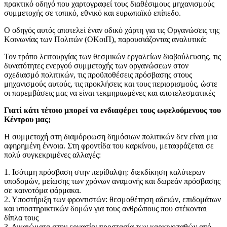
πρακτικό οδηγό που χαρτογραφεί τους διαθέσιμους μηχανισμούς
συμμετοχής σε τοπικό, εθνικό και ευρωπαϊκό επίπεδο.
Ο οδηγός αυτός αποτελεί έναν οδικό χάρτη για τις Οργανώσεις της
Κοινωνίας των Πολιτών (ΟΚοιΠ), παρουσιάζοντας αναλυτικά:
Τον τρόπο λειτουργίας των θεσμικών εργαλείων διαβούλευσης, τις
δυνατότητες ενεργού συμμετοχής των οργανώσεων στον
σχεδιασμό πολιτικών, τις προϋποθέσεις πρόσβασης στους
μηχανισμούς αυτούς, τις προκλήσεις και τους περιορισμούς, ώστε
οι παρεμβάσεις μας να είναι τεκμηριωμένες και αποτελεσματικές
Γιατί κάτι τέτοιο μπορεί να ενδιαφέρει τους ωφελούμενους του
Κέντρου μας;
Η συμμετοχή στη διαμόρφωση δημόσιων πολιτικών δεν είναι μια
αφηρημένη έννοια. Στη φροντίδα του καρκίνου, μεταφράζεται σε
πολύ συγκεκριμένες αλλαγές:
1. Ισότιμη πρόσβαση στην περίθαλψη: διεκδίκηση καλύτερων
υποδομών, μείωσης των χρόνων αναμονής και δωρεάν πρόσβασης
σε καινοτόμα φάρμακα.
2. Υποστήριξη των φροντιστών: θεσμοθέτηση αδειών, επιδομάτων
και υποστηρικτικών δομών για τους ανθρώπους που στέκονται
δίπλα τους
3. Δικαιώματα στην εργασία: προστασία των καρκινοπαθών από