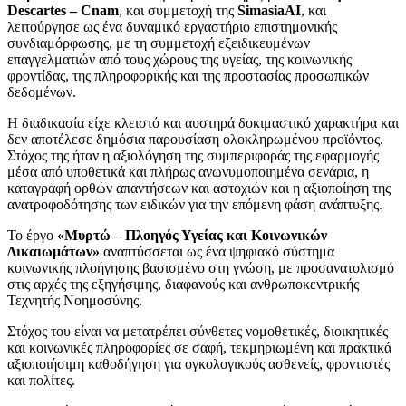
Descartes – Cnam
, και συμμετοχή της
SimasiaAI
, και
λειτούργησε ως ένα δυναμικό εργαστήριο επιστημονικής
συνδιαμόρφωσης, με τη συμμετοχή εξειδικευμένων
επαγγελματιών από τους χώρους της υγείας, της κοινωνικής
φροντίδας, της πληροφορικής και της προστασίας προσωπικών
δεδομένων.
Η διαδικασία είχε κλειστό και αυστηρά δοκιμαστικό χαρακτήρα και
δεν αποτέλεσε δημόσια παρουσίαση ολοκληρωμένου προϊόντος.
Στόχος της ήταν η αξιολόγηση της συμπεριφοράς της εφαρμογής
μέσα από υποθετικά και πλήρως ανωνυμοποιημένα σενάρια, η
καταγραφή ορθών απαντήσεων και αστοχιών και η αξιοποίηση της
ανατροφοδότησης των ειδικών για την επόμενη φάση ανάπτυξης.
Το έργο
«Μυρτώ – Πλοηγός Υγείας και Κοινωνικών
Δικαιωμάτων»
αναπτύσσεται ως ένα ψηφιακό σύστημα
κοινωνικής πλοήγησης βασισμένο στη γνώση, με προσανατολισμό
στις αρχές της εξηγήσιμης, διαφανούς και ανθρωποκεντρικής
Τεχνητής Νοημοσύνης.
Στόχος του είναι να μετατρέπει σύνθετες νομοθετικές, διοικητικές
και κοινωνικές πληροφορίες σε σαφή, τεκμηριωμένη και πρακτικά
αξιοποιήσιμη καθοδήγηση για ογκολογικούς ασθενείς, φροντιστές
και πολίτες.