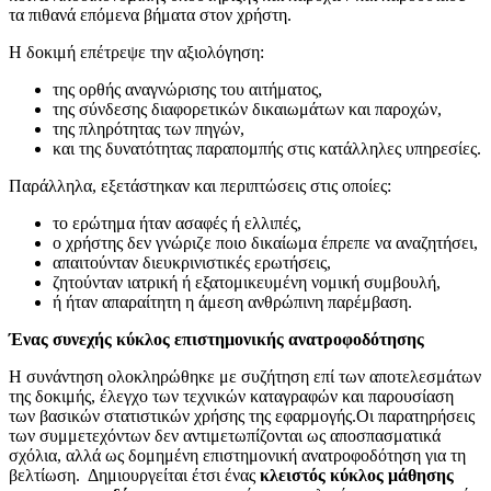
τα πιθανά επόμενα βήματα στον χρήστη.
Η δοκιμή επέτρεψε την αξιολόγηση:
της ορθής αναγνώρισης του αιτήματος,
της σύνδεσης διαφορετικών δικαιωμάτων και παροχών,
της πληρότητας των πηγών,
και της δυνατότητας παραπομπής στις κατάλληλες υπηρεσίες.
Παράλληλα, εξετάστηκαν και περιπτώσεις στις οποίες:
το ερώτημα ήταν ασαφές ή ελλιπές,
ο χρήστης δεν γνώριζε ποιο δικαίωμα έπρεπε να αναζητήσει,
απαιτούνταν διευκρινιστικές ερωτήσεις,
ζητούνταν ιατρική ή εξατομικευμένη νομική συμβουλή,
ή ήταν απαραίτητη η άμεση ανθρώπινη παρέμβαση.
Ένας συνεχής κύκλος επιστημονικής ανατροφοδότησης
Η συνάντηση ολοκληρώθηκε με συζήτηση επί των αποτελεσμάτων
της δοκιμής, έλεγχο των τεχνικών καταγραφών και παρουσίαση
των βασικών στατιστικών χρήσης της εφαρμογής.
Οι παρατηρήσεις
των συμμετεχόντων δεν αντιμετωπίζονται ως αποσπασματικά
σχόλια, αλλά ως δομημένη επιστημονική ανατροφοδότηση για τη
βελτίωση.
Δημιουργείται έτσι ένας
κλειστός κύκλος μάθησης