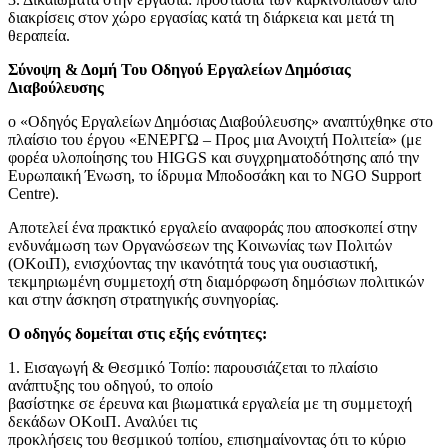
διακρίσεις στον χώρο εργασίας κατά τη διάρκεια και μετά τη
θεραπεία.
Σύνοψη & Δομή Του Οδηγού Εργαλείων Δημόσιας
Διαβούλευσης
ο «Οδηγός Εργαλείων Δημόσιας Διαβούλευσης» αναπτύχθηκε στο
πλαίσιο του έργου «ΕΝΕΡΓΩ – Προς μια Ανοιχτή Πολιτεία» (με
φορέα υλοποίησης του HIGGS και συγχρηματοδότησης από την
Ευρωπαική Ένωση, το ίδρυμα Μποδοσάκη και το NGO Support
Centre).
Αποτελεί ένα πρακτικό εργαλείο αναφοράς που αποσκοπεί στην
ενδυνάμωση των Οργανώσεων της Κοινωνίας των Πολιτών
(ΟΚοιΠ), ενισχύοντας την ικανότητά τους για ουσιαστική,
τεκμηριωμένη συμμετοχή στη διαμόρφωση δημόσιων πολιτικών
και στην άσκηση στρατηγικής συνηγορίας.
Ο οδηγός δομείται στις εξής ενότητες:
1. Εισαγωγή & Θεσμικό Τοπίο: παρουσιάζεται το πλαίσιο
ανάπτυξης του οδηγού, το οποίο
βασίστηκε σε έρευνα και βιωματικά εργαλεία με τη συμμετοχή
δεκάδων ΟΚοιΠ. Αναλύει τις
προκλήσεις του θεσμικού τοπίου, επισημαίνοντας ότι το κύριο