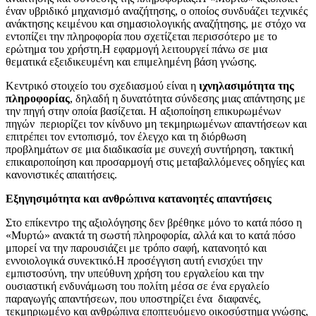
έναν υβριδικό μηχανισμό αναζήτησης, ο οποίος συνδυάζει τεχνικές
ανάκτησης κειμένου και σημασιολογικής αναζήτησης, με στόχο να
εντοπίζει την πληροφορία που σχετίζεται περισσότερο με το
ερώτημα του χρήστη.
Η εφαρμογή λειτουργεί πάνω σε μια
θεματικά εξειδικευμένη και επιμελημένη βάση γνώσης.
Κεντρικό στοιχείο του σχεδιασμού είναι η
ιχνηλασιμότητα της
πληροφορίας
, δηλαδή η δυνατότητα σύνδεσης μιας απάντησης με
την πηγή στην οποία βασίζεται.
Η αξιοποίηση επικυρωμένων
πηγών περιορίζει τον κίνδυνο μη τεκμηριωμένων απαντήσεων και
επιτρέπει τον εντοπισμό, τον έλεγχο και τη διόρθωση
προβλημάτων σε μια διαδικασία με
συνεχή συντήρηση, τακτική
επικαιροποίηση και προσαρμογή στις μεταβαλλόμενες οδηγίες και
κανονιστικές απαιτήσεις.
Εξηγησιμότητα και ανθρώπινα κατανοητές απαντήσεις
Στο επίκεντρο της αξιολόγησης δεν βρέθηκε μόνο το κατά πόσο η
«Μυρτώ» ανακτά τη σωστή πληροφορία, αλλά και το κατά πόσο
μπορεί να την παρουσιάζει με τρόπο σαφή, κατανοητό και
εννοιολογικά συνεκτικό.
Η προσέγγιση αυτή ενισχύει την
εμπιστοσύνη, την υπεύθυνη χρήση του εργαλείου και την
ουσιαστική ενδυνάμωση του πολίτη μέσα σε ένα
εργαλείο
παραγωγής απαντήσεων, που υποστηρίζει ένα διαφανές,
τεκμηριωμένο και ανθρώπινα εποπτευόμενο οικοσύστημα γνώσης,