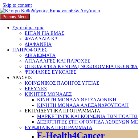
Skip to content
Search
Αναζήτηση για:
Primary Menu
K3
ΚΕΝΤΡΟ ΚΑΘΟΔΗΓΗΣΗΣ ΚΑΡΚΙΝΟΠΑΘΩΝ
Σχετικά με εμάς
Κατηγορία:
ΤΕΧΝΟΛΟΓΙΑ
ΕΙΠΑΝ ΓΙΑ ΕΜΑΣ
ΦΥΛΛΑΔΙΑ Κ3
ΔΙΑΦΑΝΕΙΑ
ΠΛΗΡΟΦΟΡΙΕΣ
ΔΙΚΑΙΩΜΑΤΑ
Ενεργός ρόλος των ΟΚοιΠ στη
ΑΠΑΛΛΑΓΕΣ ΚΑΙ ΠΑΡΟΧΕΣ
ΟΓΚΟΛΟΓΙΚΑ ΚΕΝΤΡΑ | ΝΟΣΟΚΟΜΕΙΑ | ΚΟΙΝ.Φ
διαμόρφωση δημόσιων πολιτικών: Πώς
ΨΗΦΙΑΚΕΣ ΕΥΚΟΛΙΕΣ
οι διεκδικήσεις μας για την υγεία γίνονται
ΔΡΑΣΕΙΣ
ΚΟΙΝΩΝΙΚΟΣ ΠΛΟΗΓΟΣ ΥΓΕΙΑΣ
πράξη
ΕΡΕΥΝΕΣ
ΚΙΝΗΤΕΣ ΜΟΝΑΔΕΣ
Posted on
25 Ιουλίου, 2026
25 Ιουλίου, 2026
Author
k3-
ΚΙΝΗΤΗ ΜΟΝΑΔΑ ΘΕΣΣΑΛΟΝΙΚΗ
editor
Categories
CancerCare
,
Research
,
Support Groupos
,
ΚΙΝΗΤΗ ΜΟΝΑΔΑ ΑΛΕΞΑΝΔΡΟΥΠΟΛΗ
Αλληλεγγύη
,
Ανθρωποκεντρική Φροντίδα
,
Ανισότητες στην Υγεία
,
ΕΚΠΑΙΔΕΥΤΙΚΑ ΠΡΟΓΡΑΜΜΑΤΑ
Αυτοφροντίδα
,
ΓΡΑΦΕΙΑ ΠΡΟΣΤΑΣΙΑΣ ΔΙΚΑΙΩΜΑΤΩΝ
,
ΜΑΡΚΕΤΙΝΓΚ ΚΑΙ ΚΟΙΝΩΝΙΑ ΤΩΝ ΠΟΛΙΤ
Δικαιώματα Ασθενών
,
Δικαιώματα ατόμων με αναπηρία
,
ΔΕΞΙΟΤΗΤΕΣ ΣΤΗ ΦΡΟΝΤΙΔΑ ΑΣΘΕΝΩΝ ΜΕ
ΔΙΚΑΙΩΜΑΤΑ ΠΟΛΙΤΩΝ
,
Δίκτυα & Συνεργασίες Υγεία
,
ΕΥΡΩΠΑΪΚΑ ΠΡΟΓΡΑΜΜΑΤΑ
Ενδυνάμωση των ασθενών
,
ΕΝΩΣΕΙΣ ΑΣΘΕΝΩΝ
,
Ένωση
E-Health4Cancer
Μικρομεσαίων Ο.Κοι.Π.
,
Επικοινωνία στην Υγεία
,
Έρευνα και