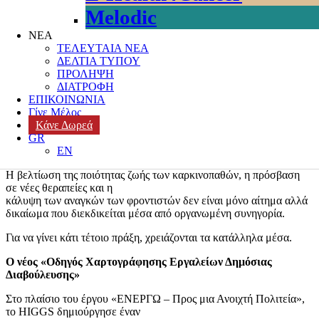
Μελέτες
,
ΕΥΑΛΩΤΕΣ ΟΜΑΔΕΣ
,
Ισότιμη Πρόσβαση
,
Καινοτομία
Melodic
και Κοινωνία των Πολιτών
,
Καινοτομία και Κοινωνία των
ΝΕΑ
Πολιτών: Δημιουργώντας εργαλεία προσβασιμότητας με
ΤΕΛΕΥΤΑΙΑ ΝΕΑ
ενσυναίσθηση
,
κοινωνική αλληλεγγύη
,
ΚΟΙΝΩΝΙΚΗ ΕΥΘΥΝΗ
,
ΔΕΛΤΙΑ ΤΥΠΟΥ
Κόστος υγειονομικής περίθαλψης
,
Ογκολογικοί Ασθενείς
,
ΠΡΟΛΗΨΗ
Ολιστική Ογκολογική Φροντίδα
,
ΠΑΝΕΠΙΣΤΗΜΙΑ
,
ΔΙΑΤΡΟΦΗ
ΠΛΗΡΟΦΟΡΗΣΗ
,
ΤΕΧΝΟΛΟΓΙΑ
Leave a comment
ΕΠΙΚΟΙΝΩΝΙΑ
Στο
Κέντρο Καθοδήγησης Καρκινοπαθών,
πιστεύουμε ότι η
Γίνε Μέλος
φωνή των ασθενών, των οικογενειών τους και των οργανώσεων
Κάνε Δωρεά
που τους εκπροσωπούν πρέπει να ακούγεται δυνατά εκεί όπου
GR
λαμβάνονται οι αποφάσεις.
EN
Η βελτίωση της ποιότητας ζωής των καρκινοπαθών, η πρόσβαση
σε νέες θεραπείες και η
κάλυψη των αναγκών των φροντιστών δεν είναι μόνο αίτημα αλλά
δικαίωμα που διεκδικείται μέσα από οργανωμένη συνηγορία.
Για να γίνει κάτι τέτοιο πράξη, χρειάζονται τα κατάλληλα μέσα.
Ο νέος «Οδηγός Χαρτογράφησης Εργαλείων Δημόσιας
Διαβούλευσης»
Στο πλαίσιο του έργου «ΕΝΕΡΓΩ – Προς μια Ανοιχτή Πολιτεία»,
το HIGGS δημιούργησε έναν