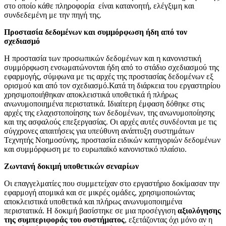
στο οποίο κάθε πληροφορία είναι κατανοητή, ελέγξιμη και
συνδεδεμένη με την πηγή της.
Προστασία δεδομένων και συμμόρφωση ήδη από τον
σχεδιασμό
Η προστασία των προσωπικών δεδομένων και η κανονιστική
συμμόρφωση ενσωματώνονται ήδη από το στάδιο σχεδιασμού της
εφαρμογής, σύμφωνα με τις αρχές της προστασίας δεδομένων εξ
ορισμού και από τον σχεδιασμό.
Κατά τη διάρκεια του εργαστηρίου
χρησιμοποιήθηκαν αποκλειστικά υποθετικά ή πλήρως
ανωνυμοποιημένα περιστατικά.
Ιδιαίτερη έμφαση δόθηκε στις
αρχές της ελαχιστοποίησης των δεδομένων, της ανωνυμοποίησης
και της ασφαλούς επεξεργασίας.
Οι αρχές αυτές συνδέονται με τις
σύγχρονες απαιτήσεις για υπεύθυνη ανάπτυξη συστημάτων
Τεχνητής Νοημοσύνης, προστασία ειδικών κατηγοριών δεδομένων
και συμμόρφωση με το ευρωπαϊκό κανονιστικό πλαίσιο.
Ζωντανή δοκιμή υποθετικών σεναρίων
Οι επαγγελματίες που συμμετείχαν στο εργαστήριο δοκίμασαν την
εφαρμογή ατομικά και σε μικρές ομάδες, χρησιμοποιώντας
αποκλειστικά υποθετικά και πλήρως ανωνυμοποιημένα
περιστατικά.
Η δοκιμή βασίστηκε σε μια προσέγγιση
αξιολόγησης
της συμπεριφοράς του συστήματος
, εξετάζοντας όχι μόνο αν η