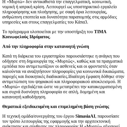
Η «Μυρτώ» δεν αντικαθιστά την επαγγελματική, κοινωνική,
νομική ή ιατρική κρίση. Λειτουργεί ως υποστηρικτικό εργαλείο
πληροφόρησης και πλοήγησης, με σαφή όρια λειτουργίας,
ανθρώπινη εποπτεία και δυνατότητα παραπομπής στις αρμόδιες
υπηρεσίες και στους επαγγελματίες του Κάπα3.
Το πρόγραμμα υλοποιείται με την υποστήριξη του
ΤΙΜΑ
Κοινωφελούς Ιδρύματος
.
Από την πληροφορία στην κατανοητή γνώση
Κατά τη διάρκεια του εργαστηρίου παρουσιάστηκε η ανάγκη που
οδήγησε στη δημιουργία της «Μυρτώς», καθώς και τα πραγματικά
εμπόδια που αντιμετωπίζουν οι ασθενείς και οι φροντιστές όταν
καλούνται να αναζητήσουν πληροφορίες για κοινωνικά δικαιώματα,
παροχές και διοικητικές διαδικασίες.
Ιδιαίτερη έμφαση δόθηκε στην
αντιμετώπιση του ψηφιακού και πληροφοριακού αποκλεισμού. Η
«Μυρτώ» σχεδιάζεται ώστε να μετατρέπει την κατακερματισμένη
και συχνά δυσνόητη πληροφορία σε απλή, δομημένη και
κατανοητή καθοδήγηση.
Θεματικά εξειδικευμένη και επιμελημένη βάση γνώσης
Η τεχνική ομάδα/συνεργάτης του έργου
SimasiaAI
, παρουσίασε
τον τρόπο λειτουργίας της εφαρμογής και την αρχιτεκτονική
ανάκτησης και σύνθεσης της πληροφορίας.
Η «Μυρτώ» αξιοποιεί