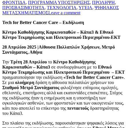
ΦΡΟΝΤΙΔΑ
,
ΠΡΟΓΡΑΜΜΑ ΥΠΟΣΤΗΡΙΞΗΣ
,
ΠΡΟΛΗΨΗ
,
ΠΡΟΣΒΑΣΙΜΟΤΗΤΑ
,
ΤΕΧΝΟΛΟΓΙΑ
,
ΥΓΕΙΑ
,
ΨΗΦΙΑΚΟΣ
ΜΕΤΑΣΧΗΜΑΤΙΣΜΟΣ
Leave a comment
Tech for Better Cancer Care – Εκδήλωση
Κέντρο Καθοδήγησης Καρκινοπαθών – Κάπα3 & Εθνικό
Κέντρο Τεκμηρίωσης και Ηλεκτρονικού Περιεχομένου-ΕΚΤ
28 Απριλίου 2025 |Αίθουσα Πολλαπλών Χρήσεων, Μετρό
Συντάγματος, Αθήνα
Την
Τρίτη 28 Απριλίου
το
Κέντρο Καθοδήγησης
Καρκινοπαθών – Κάπα3
σε συνδιοργάνωση με το
Εθνικό
Κέντρο Τεκμηρίωσης και Ηλεκτρονικού Περιεχομένου – ΕΚΤ
πραγματοποίησαν την εκδήλωση
«
Tech
for
Better
Cancer
Care»
.
Σε μια
ολοήμερη
δράση η αίθουσα πολλαπλών χρήσεων του
Σταθμού Μετρό Συντάγματος
φιλοξένησε επίτιμους ομιλητές,
εθελοντές, επιστήμονες αλλά και εκατοντάδες επισκέπτες. Στόχος
της εκδήλωσης ήταν η ενημέρωση και η υποστήριξη των
ογκολογικών ασθενών, των φροντιστών και των οικογενειών τους,
κάτι που αποτελεί το επίκεντρο της
πενταετούς
δραστηριότητας
του Κάπα3.
Στο πλαίσιο της εκδήλωσης, παρουσιάστηκαν ψηφιακές λύσεις για