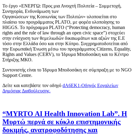
Το έργο «ΕΝΕΡΓΩ: Προς μια Ανοιχτή Πολιτεία – Συμμετοχή,
Συνηγορία, Ενδυνάμωση των
Οργανώσεων της Κοινωνίας των Πολιτών» υλοποιείται στο
πλαίσιο του προγράμματος PLATO, με φορέα υλοποίησης το
HIGGS. Το πρόγραμμα PLATO (“Protecting democracy, human
rights and the rule of law through an open civic space”) στοχεύει
στην ενίσχυση των θεμελιωδών δικαιωμάτων και αξιών της Ε.Ε
τόσο στην Ελλάδα όσο και στην Κύπρο. Συγχρηματοδοτείται από
την Ευρωπαϊκή Ένωση μέσω του προγράμματος Citizens, Equality,
Rights and Values (CERV), το Ίδρυμα Μποδοσάκη και το Κέντρο
Στήριξης ΜΚΟ.
Συντονιστής είναι το Ίδρυμα Μποδοσάκη σε σύμπραξη με το NGO
Support Centre.
Δείτε και κατεβάστε τον οδηγό
dA6EK1-Οδηγός Εργαλείων
Δημόσιας Διαβούλευσης.
“MYRTO AI Health Innovation Lab”. Η
Μυρτώ περνά σε κύκλο επιστημονικής
δοκιμής, ανατροφοδότησης και