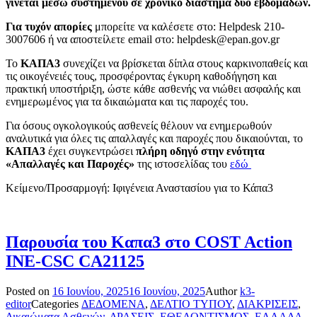
γίνεται μέσω συστημένου σε χρονικό διάστημα δύο εβδομάδων.
Για τυχόν απορίες
μπορείτε να καλέσετε στο: Helpdesk 210-
3007606 ή να αποστείλετε email στο: helpdesk@epan.gov.gr
Το
ΚΑΠΑ3
συνεχίζει να βρίσκεται δίπλα στους καρκινοπαθείς και
τις οικογένειές τους, προσφέροντας έγκυρη καθοδήγηση και
πρακτική υποστήριξη, ώστε κάθε ασθενής να νιώθει ασφαλής και
ενημερωμένος για τα δικαιώματα και τις παροχές του.
Για όσους ογκολογικούς ασθενείς θέλουν να ενημερωθούν
αναλυτικά για όλες τις απαλλαγές και παροχές που δικαιούνται, το
ΚΑΠΑ3
έχει συγκεντρώσει
πλήρη οδηγό στην ενότητα
«Απαλλαγές και Παροχές»
της ιστοσελίδας του
εδώ
Κείμενο/Προσαρμογή: Ιφιγένεια Αναστασίου για το Κάπα3
Παρουσία του Καπα3 στο COST Action
INE-CSC CA21125
Posted on
16 Ιουνίου, 2025
16 Ιουνίου, 2025
Author
k3-
editor
Categories
ΔΕΔΟΜΕΝΑ
,
ΔΕΛΤΙΟ ΤΥΠΟΥ
,
ΔΙΑΚΡΙΣΕΙΣ
,
Δικαιώματα Ασθενών
,
ΔΡΑΣΕΙΣ
,
ΕΘΕΛΟΝΤΙΣΜΟΣ
,
ΕΛΛΑΔΑ
,