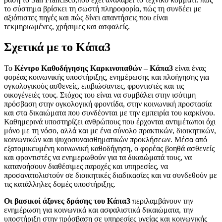
το σύστημα βρίσκει τη σωστή πληροφορία, πώς τη συνδέει με
αξιόπιστες πηγές και πώς δίνει απαντήσεις που είναι
τεκμηριωμένες, χρήσιμες και ασφαλείς.
Σχετικά με το Κάπα3
Το
Κέντρο Καθοδήγησης Καρκινοπαθών – Κάπα3
είναι ένας
φορέας κοινωνικής υποστήριξης, ενημέρωσης και πλοήγησης για
ογκολογικούς ασθενείς, επιβιώσαντες, φροντιστές και τις
οικογένειές τους. Στόχος του είναι να συμβάλει στην ισότιμη
πρόσβαση στην ογκολογική φροντίδα, στην κοινωνική προστασία
και στα δικαιώματα που συνδέονται με την εμπειρία του καρκίνου.
Καθημερινά υποστηρίζει ανθρώπους που έρχονται αντιμέτωποι όχι
μόνο με τη νόσο, αλλά και με ένα σύνολο πρακτικών, διοικητικών,
κοινωνικών και ψυχοσυναισθηματικών προκλήσεων. Μέσα από
εξατομικευμένη κοινωνική καθοδήγηση, ο φορέας βοηθά ασθενείς
και φροντιστές να ενημερωθούν για τα δικαιώματά τους, να
κατανοήσουν διαθέσιμες παροχές και υπηρεσίες, να
προσανατολιστούν σε διοικητικές διαδικασίες και να συνδεθούν με
τις κατάλληλες δομές υποστήριξης.
Οι βασικοί άξονες δράσης του Κάπα3
περιλαμβάνουν την
ενημέρωση για κοινωνικά και ασφαλιστικά δικαιώματα, την
υποστήριξη στην πρόσβαση σε υπηρεσίες υγείας και κοινωνικής