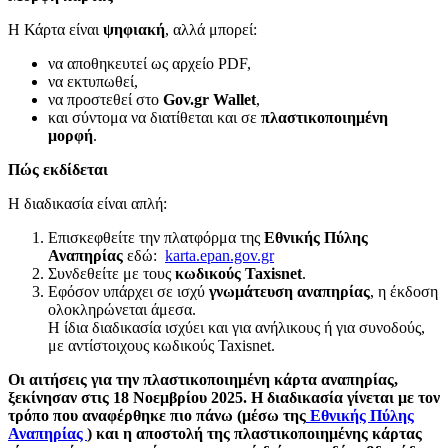
Η Κάρτα είναι
ψηφιακή
, αλλά μπορεί:
να αποθηκευτεί ως αρχείο PDF,
να εκτυπωθεί,
να προστεθεί στο
Gov.gr Wallet
,
και σύντομα να διατίθεται και σε
πλαστικοποιημένη
μορφή
.
Πώς εκδίδεται
Η διαδικασία είναι απλή:
Επισκεφθείτε την πλατφόρμα της
Εθνικής Πύλης
Αναπηρίας
εδώ:
karta.epan.gov.gr
Συνδεθείτε με τους
κωδικούς Taxisnet
.
Εφόσον υπάρχει σε ισχύ
γνωμάτευση αναπηρίας
, η έκδοση
ολοκληρώνεται άμεσα.
Η ίδια διαδικασία ισχύει και για ανήλικους ή για συνοδούς,
με αντίστοιχους κωδικούς Taxisnet.
Οι αιτήσεις για την πλαστικοποιημένη κάρτα αναπηρίας,
ξεκίνησαν στις 18 Νοεμβρίου 2025. Η διαδικασία γίνεται με τον
τρόπο που αναφέρθηκε πιο πάνω (μέσω της
Εθνικής Πύλης
Αναπηρίας
) και η αποστολή της πλαστικοποιημένης κάρτας