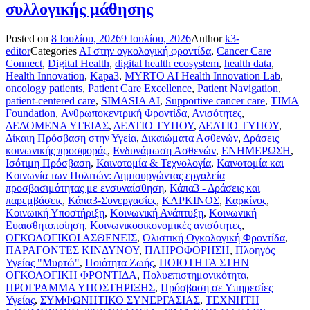
συλλογικής μάθησης
Posted on
8 Ιουλίου, 2026
9 Ιουλίου, 2026
Author
k3-
editor
Categories
AI στην ογκολογική φροντίδα
,
Cancer Care
Connect
,
Digital Health
,
digital health ecosystem
,
health data
,
Health Innovation
,
Kapa3
,
MYRTO AI Health Innovation Lab
,
oncology patients
,
Patient Care Excellence
,
Patient Navigation
,
patient-centered care
,
SIMASIA AI
,
Supportive cancer care
,
TIMA
Foundation
,
Ανθρωποκεντρική Φροντίδα
,
Ανισότητες
,
ΔΕΔΟΜΕΝΑ ΥΓΕΙΑΣ
,
ΔΕΛΤΙΟ ΤΥΠΟΥ
,
ΔΕΛΤΙΟ ΤΥΠΟΥ
,
Δίκαιη Πρόσβαση στην Υγεία
,
Δικαιώματα Ασθενών
,
Δράσεις
κοινωνικής προσφοράς
,
Ενδυνάμωση Ασθενών
,
ΕΝΗΜΕΡΩΣΗ
,
Ισότιμη Πρόσβαση
,
Καινοτομία & Τεχνολογία
,
Καινοτομία και
Κοινωνία των Πολιτών: Δημιουργώντας εργαλεία
προσβασιμότητας με ενσυναίσθηση
,
Κάπα3 - Δράσεις και
παρεμβάσεις
,
Κάπα3-Συνεργασίες
,
ΚΑΡΚΙΝΟΣ
,
Καρκίνος
,
Κοινωική Υποστήριξη
,
Κοινωνική Ανάπτυξη
,
Κοινωνική
Ευαισθητοποίηση
,
Κοινωνικοοικονομικές ανισότητες
,
ΟΓΚΟΛΟΓΙΚΟΙ ΑΣΘΕΝΕΙΣ
,
Ολιστική Ογκολογική Φροντίδα
,
ΠΑΡΑΓΟΝΤΕΣ ΚΙΝΔΥΝΟΥ
,
ΠΛΗΡΟΦΟΡΗΣΗ
,
Πλοηγός
Υγείας "Μυρτώ"
,
Ποιότητα Ζωής
,
ΠΟΙΟΤΗΤΑ ΣΤΗΝ
ΟΓΚΟΛΟΓΙΚΗ ΦΡΟΝΤΙΔΑ
,
Πολυεπιστημονικότητα
,
ΠΡΟΓΡΑΜΜΑ ΥΠΟΣΤΗΡΙΞΗΣ
,
Πρόσβαση σε Υπηρεσίες
Υγείας
,
ΣΥΜΦΩΝΗΤΙΚΟ ΣΥΝΕΡΓΑΣΙΑΣ
,
ΤΕΧΝΗΤΗ