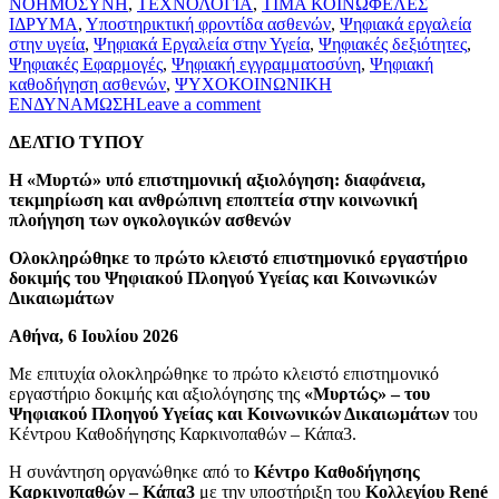
ΝΟΗΜΟΣΥΝΗ
,
ΤΕΧΝΟΛΟΓΙΑ
,
ΤΙΜΑ ΚΟΙΝΩΦΕΛΕΣ
ΙΔΡΥΜΑ
,
Υποστηρικτική φροντίδα ασθενών
,
Ψηφιακά εργαλεία
στην υγεία
,
Ψηφιακά Εργαλεία στην Υγεία
,
Ψηφιακές δεξιότητες
,
Ψηφιακές Εφαρμογές
,
Ψηφιακή εγγραμματοσύνη
,
Ψηφιακή
καθοδήγηση ασθενών
,
ΨΥΧΟΚΟΙΝΩΝΙΚΗ
ΕΝΔΥΝΑΜΩΣΗ
Leave a comment
ΔΕΛΤΙΟ ΤΥΠΟΥ
Η «Μυρτώ» υπό επιστημονική αξιολόγηση: διαφάνεια,
τεκμηρίωση και ανθρώπινη εποπτεία στην κοινωνική
πλοήγηση των ογκολογικών ασθενών
Ολοκληρώθηκε το πρώτο κλειστό επιστημονικό εργαστήριο
δοκιμής του Ψηφιακού Πλοηγού Υγείας και Κοινωνικών
Δικαιωμάτων
Αθήνα, 6 Ιουλίου 2026
Με επιτυχία ολοκληρώθηκε το πρώτο κλειστό επιστημονικό
εργαστήριο δοκιμής και αξιολόγησης της
«Μυρτώς» – του
Ψηφιακού Πλοηγού Υγείας και Κοινωνικών Δικαιωμάτων
του
Κέντρου Καθοδήγησης Καρκινοπαθών – Κάπα3.
Η συνάντηση οργανώθηκε από το
Κέντρο Καθοδήγησης
Καρκινοπαθών – Κάπα3
με την υποστήριξη του
Κολλεγίου René