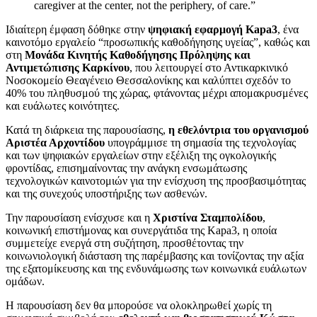
caregiver at the center, not the periphery, of care.”
Ιδιαίτερη έμφαση δόθηκε στην
ψηφιακή εφαρμογή Kapa3
, ένα
καινοτόμο εργαλείο “προσωπικής καθοδήγησης υγείας”, καθώς και
στη
Μονάδα Κινητής Καθοδήγησης Πρόληψης και
Αντιμετώπισης Καρκίνου
, που λειτουργεί στο Αντικαρκινικό
Νοσοκομείο Θεαγένειο Θεσσαλονίκης και καλύπτει σχεδόν το
40% του πληθυσμού της χώρας, φτάνοντας μέχρι απομακρυσμένες
και ευάλωτες κοινότητες.
Κατά τη διάρκεια της παρουσίασης,
η εθελόντρια του οργανισμού
Αριστέα Αρχοντίδου
υπογράμμισε τη σημασία της τεχνολογίας
και των ψηφιακών εργαλείων στην εξέλιξη της ογκολογικής
φροντίδας, επισημαίνοντας την ανάγκη ενσωμάτωσης
τεχνολογικών καινοτομιών για την ενίσχυση της προσβασιμότητας
και της συνεχούς υποστήριξης των ασθενών.
Την παρουσίαση ενίσχυσε και η
Χριστίνα Σταμπολίδου
,
κοινωνική επιστήμονας και συνεργάτιδα της Kapa3, η οποία
συμμετείχε ενεργά στη συζήτηση, προσθέτοντας την
κοινωνιολογική διάσταση της παρέμβασης και τονίζοντας την αξία
της εξατομίκευσης και της ενδυνάμωσης των κοινωνικά ευάλωτων
ομάδων.
Η παρουσίαση δεν θα μπορούσε να ολοκληρωθεί χωρίς τη