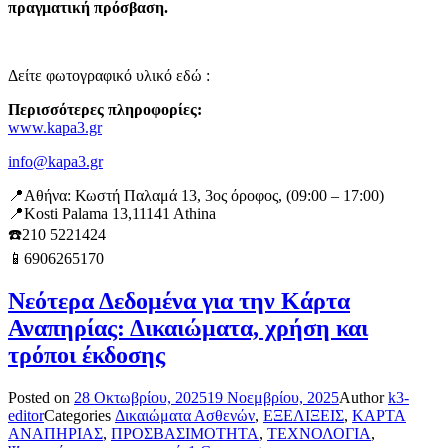
πραγματική πρόσβαση.
Δείτε φωτογραφικό υλικό εδώ :
Περισσότερες πληροφορίες:
www.kapa3.gr
info@kapa3.gr
📍Αθήνα: Κωστή Παλαμά 13, 3ος όροφος, (09:00 – 17:00)
📍Kosti Palama 13,11141 Athina
☎️210 5221424
📱6906265170
Νεότερα Δεδομένα για την Κάρτα
Αναπηρίας: Δικαιώματα, χρήση και
τρόποι έκδοσης
Posted on
28 Οκτωβρίου, 2025
19 Νοεμβρίου, 2025
Author
k3-
editor
Categories
Δικαιώματα Ασθενών
,
ΕΞΕΛΙΞΕΙΣ
,
ΚΑΡΤΑ
ΑΝΑΠΗΡΙΑΣ
,
ΠΡΟΣΒΑΣΙΜΟΤΗΤΑ
,
ΤΕΧΝΟΛΟΓΙΑ
,