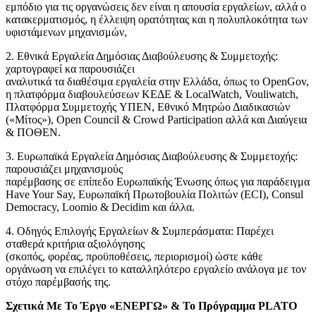
εμπόδιο για τις οργανώσεις δεν είναι η απουσία εργαλείων, αλλά ο
κατακερματισμός, η έλλειψη ορατότητας και η πολυπλοκότητα των
υφιστάμενων μηχανισμών,
2. Εθνικά Εργαλεία Δημόσιας Διαβούλευσης & Συμμετοχής:
χαρτογραφεί κα παρουσιάζει
αναλυτικά τα διαθέσιμα εργαλεία στην Ελλάδα, όπως το OpenGov,
η πλατφόρμα διαβουλεύσεων ΚΕΔΕ & LocalWatch, Vouliwatch,
Πλατφόρμα Συμμετοχής YΠΕΝ, Εθνικό Μητρώο Διαδικασιών
(«Μίτος»), Open Council & Crowd Participation αλλά και Διαύγεια
& ΠΟΘΕΝ.
3. Ευρωπαϊκά Εργαλεία Δημόσιας Διαβούλευσης & Συμμετοχής:
παρουσιάζει μηχανισμούς
παρέμβασης σε επίπεδο Ευρωπαϊκής Ένωσης όπως για παράδειγμα
Have Your Say, Ευρωπαϊκή Πρωτοβουλία Πολιτών (ECI), Consul
Democracy, Loomio & Decidim και άλλα.
4. Οδηγός Επιλογής Εργαλείων & Συμπεράσματα: Παρέχει
σταθερά κριτήρια αξιολόγησης
(σκοπός, φορέας, προϋποθέσεις, περιορισμοί) ώστε κάθε
οργάνωση να επιλέγει το καταλληλότερο εργαλείο ανάλογα με τον
στόχο παρέμβασής της.
Σχετικά Με Το Έργο «ΕΝΕΡΓΩ» & Το Πρόγραμμα PLATO