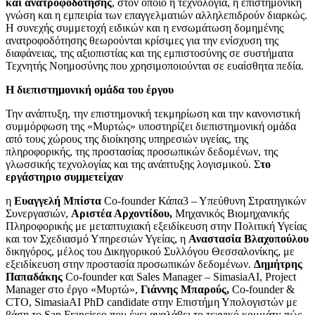
και ανατροφοδότησης
, στον οποίο η τεχνολογία, η επιστημονική
γνώση και η εμπειρία των επαγγελματιών αλληλεπιδρούν διαρκώς.
Η συνεχής συμμετοχή ειδικών και η ενσωμάτωση δομημένης
ανατροφοδότησης θεωρούνται κρίσιμες για την ενίσχυση της
διαφάνειας, της αξιοπιστίας και της εμπιστοσύνης σε συστήματα
Τεχνητής Νοημοσύνης που χρησιμοποιούνται σε ευαίσθητα πεδία.
Η διεπιστημονική ομάδα του έργου
Την ανάπτυξη, την επιστημονική τεκμηρίωση και την κανονιστική
συμμόρφωση της «Μυρτώς» υποστηρίζει διεπιστημονική ομάδα
από τους χώρους της διοίκησης υπηρεσιών υγείας, της
πληροφορικής, της προστασίας προσωπικών δεδομένων, της
γλωσσικής τεχνολογίας και της ανάπτυξης λογισμικού. Σ
το
εργάστηριο συμμετείχαν
η
Ευαγγελή Μπίστα
Co-founder Κάπα3 – Υπεύθυνη Στρατηγικών
Συνεργασιών,
Αριστέα Αρχοντίδου,
Μηχανικός Βιομηχανικής
Πληροφορικής με μεταπτυχιακή εξειδίκευση στην Πολιτική Υγείας
και τον
Σχεδιασμό Υπηρεσιών Υγείας, η
Αναστασία Βλαχοπούλου
δικηγόρος, μέλος του Δικηγορικού Συλλόγου Θεσσαλονίκης, με
εξειδίκευση
στην προστασία προσωπικών δεδομένων.
Δημήτρης
Παπαδάκης
Co-founder και Sales Manager – SimasiaAI,
Project
Manager στο έργο «Μυρτώ»,
Γιάννης Μπαρούς,
Co-founder &
CTO, SimasiaAI
PhD candidate στην Επιστήμη Υπολογιστών με
βάση το San Francisco,που έχει αναλάβει το τεχνικό κομμάτι: πώς