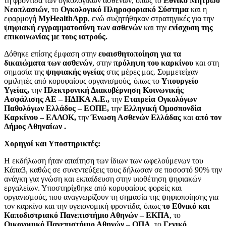
τη φροντίδα των ογκολογικών ασθενών, όπως το
Εθνικό Μητρώο
Νεοπλασιών
, το
Ογκολογικό Πληροφοριακό Σύστημα
και η
εφαρμογή
MyHealthApp
, ενώ συζητήθηκαν στρατηγικές για την
ψηφιακή εγγραμματοσύνη των ασθενών
και την
ενίσχυση της
επικοινωνίας με τους ιατρούς.
Δόθηκε επίσης έμφαση στην
ευαισθητοποίηση για τα
δικαιώματα των ασθενών
, στην
πρόληψη του καρκίνου
και στη
σημασία της
ψηφιακής υγείας
στις μέρες μας. Συμμετείχαν
ομιλητές από κορυφαίους οργανισμούς, όπως το
Υπουργείο
Υγείας,
την
Ηλεκτρονική Διακυβέρνηση Κοινωνικής
Ασφάλισης ΑΕ – ΗΔΙΚΑ Α.Ε.,
την
Εταιρεία Ογκολόγων
Παθολόγων Ελλάδος – ΕΟΠΕ,
την
Ελληνική Ομοσπονδία
Καρκίνου – ΕΛΛΟΚ,
την
Ένωση Ασθενών Ελλάδας
και
από τον
Δήμος Αθηναίων .
Χορηγοί και Υποστηρικτές:
Η εκδήλωση ήταν απαίτηση των ίδιων των ωφελούμενων του
Κάπα3, καθώς σε συνεντεύξεις τους δήλωσαν σε ποσοστό 90% την
ανάγκη για γνώση και εκπαίδευση στην υιοθέτηση ψηφιακών
εργαλείων. Υποστηρίχθηκε από κορυφαίους φορείς και
οργανισμούς, που αναγνωρίζουν τη σημασία της ψηφιοποίησης για
τον καρκίνο και την υγειονομική φροντίδα, όπως
το Εθνικό και
Καποδιστριακό Πανεπιστήμιο Αθηνών – ΕΚΠΑ
, το
Οικονομικό Πανεπιστήμιο Αθηνών – ΟΠΑ
, το
Γενικό