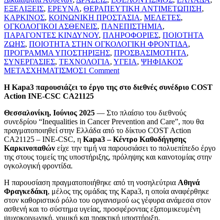
ΕΞΕΛΙΞΕΙΣ
,
ΕΡΕΥΝΑ
,
ΘΕΡΑΠΕΥΤΙΚΗ ΑΝΤΙΜΕΤΩΠΙΣΗ
,
ΚΑΡΚΙΝΟΣ
,
ΚΟΙΝΩΝΙΚΗ ΠΡΟΣΤΑΣΙΑ
,
ΜΕΛΕΤΕΣ
,
ΟΓΚΟΛΟΓΙΚΟΙ ΑΣΘΕΝΕΙΣ
,
ΠΑΝΕΠΙΣΤΗΜΙΑ
,
ΠΑΡΑΓΟΝΤΕΣ ΚΙΝΔΥΝΟΥ
,
ΠΛΗΡΟΦΟΡΙΕΣ
,
ΠΟΙΟΤΗΤΑ
ΖΩΗΣ
,
ΠΟΙΟΤΗΤΑ ΣΤΗΝ ΟΓΚΟΛΟΓΙΚΗ ΦΡΟΝΤΙΔΑ
,
ΠΡΟΓΡΑΜΜΑ ΥΠΟΣΤΗΡΙΞΗΣ
,
ΠΡΟΣΒΑΣΙΜΟΤΗΤΑ
,
ΣΥΝΕΡΓΑΣΙΕΣ
,
ΤΕΧΝΟΛΟΓΙΑ
,
ΥΓΕΙΑ
,
ΨΗΦΙΑΚΟΣ
ΜΕΤΑΣΧΗΜΑΤΙΣΜΟΣ
1 Comment
Η Kapa3 παρουσιάζει το έργο της στο διεθνές συνέδριο COST
Action INE-CSC CA21125
Θεσσαλονίκη, Ιούνιος 2025
— Στο πλαίσιο του διεθνούς
συνεδρίου “Inequalities in Cancer Prevention and Care”, που θα
πραγματοποιηθεί στην Ελλάδα από το δίκτυο COST Action
CA21125 – INE-CSC, η
Kapa3 – Κέντρο Καθοδήγησης
Καρκινοπαθών
είχε την τιμή να παρουσιάσει το πολυεπίπεδο έργο
της στους τομείς της υποστήριξης, πρόληψης και καινοτομίας στην
ογκολογική φροντίδα.
Η παρουσίαση πραγματοποιήθηκε από τη νοσηλεύτρια
Αθηνά
Φραγκεδάκη
, μέλος της ομάδας της Kapa3, η οποία αναφέρθηκε
στον καθοριστικό ρόλο του οργανισμού ως γέφυρα ανάμεσα στον
ασθενή και το σύστημα υγείας, προσφέροντας εξατομικευμένη
ψυχοκοινωνική, νομική και πρακτική υποστήριξη.