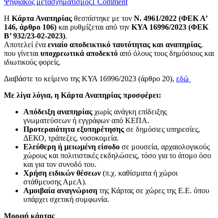
Ψηφιακός μετασχηματισμός
1 Comment
Η
Κάρτα Αναπηρίας
θεσπίστηκε με τον
Ν. 4961/2022 (ΦΕΚ Α’
146, άρθρο 106)
και ρυθμίζεται από την
ΚΥΑ 16996/2023 (ΦΕΚ
Β’ 932/23-02-2023)
.
Αποτελεί ένα
ενιαίο αποδεικτικό ταυτότητας και αναπηρίας
,
που γίνεται
υποχρεωτικά αποδεκτό
από όλους τους δημόσιους και
ιδιωτικούς φορείς.
Διαβάστε το κείμενο της ΚΥΑ 16996/2023 (άρθρο 20),
εδώ
Με λίγα λόγια, η Κάρτα Αναπηρίας προσφέρει:
Απόδειξη αναπηρίας
χωρίς ανάγκη επίδειξης
γνωματεύσεων ή εγγράφων από ΚΕΠΑ.
Προτεραιότητα εξυπηρέτησης
σε δημόσιες υπηρεσίες,
ΔΕΚΟ, τράπεζες, νοσοκομεία.
Ελεύθερη ή μειωμένη είσοδο
σε μουσεία, αρχαιολογικούς
χώρους και πολιτιστικές εκδηλώσεις, τόσο για το άτομο όσο
και για τον συνοδό του.
Χρήση ειδικών θέσεων
(π.χ. καθίσματα ή χώροι
στάθμευσης ΑμεΑ).
Αμοιβαία αναγνώριση
της Κάρτας σε χώρες της Ε.Ε. όπου
υπάρχει σχετική συμφωνία.
Μορφή κάρτας