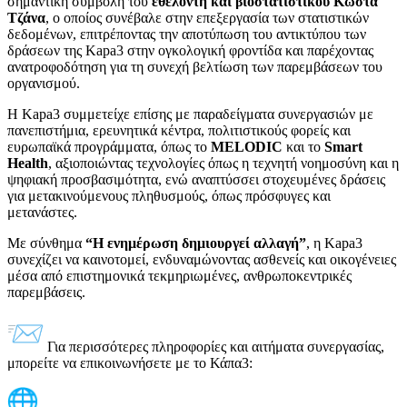
σημαντική συμβολή του
εθελοντή και βιοστατιστικού Κώστα
Τζάνα
, ο οποίος συνέβαλε στην επεξεργασία των στατιστικών
δεδομένων, επιτρέποντας την αποτύπωση του αντικτύπου των
δράσεων της Kapa3 στην ογκολογική φροντίδα και παρέχοντας
ανατροφοδότηση για τη συνεχή βελτίωση των παρεμβάσεων του
οργανισμού.
Η Kapa3 συμμετείχε επίσης με παραδείγματα συνεργασιών με
πανεπιστήμια, ερευνητικά κέντρα, πολιτιστικούς φορείς και
ευρωπαϊκά προγράμματα, όπως το
MELODIC
και το
Smart
Health
, αξιοποιώντας τεχνολογίες όπως η τεχνητή νοημοσύνη και η
ψηφιακή προσβασιμότητα, ενώ αναπτύσσει στοχευμένες δράσεις
για μετακινούμενους πληθυσμούς, όπως πρόσφυγες και
μετανάστες.
Με σύνθημα
“Η ενημέρωση δημιουργεί αλλαγή”
, η Kapa3
συνεχίζει να καινοτομεί, ενδυναμώνοντας ασθενείς και οικογένειες
μέσα από επιστημονικά τεκμηριωμένες, ανθρωποκεντρικές
παρεμβάσεις.
Για περισσότερες πληροφορίες και αιτήματα συνεργασίας,
μπορείτε να επικοινωνήσετε με το Κάπα3: