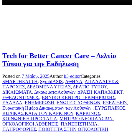
Tech for Better Cancer Care – Δελτίο
Τύπου για την Εκδήλωση
Posted on
7 Μαΐου, 2025
Author
k3-editor
Categories
SMARTHEALTH
,
SymbIASIS
,
ΑΘΗΝΑ
,
ΑΠΑΛΛΑΓΕΣ &
ΠΑΡΟΧΕΣ
,
ΔΕΔΟΜΕΝΑ ΥΓΕΙΑΣ
,
ΔΕΛΤΙΟ ΤΥΠΟΥ
,
ΔΙΚΑΙΩΜΑΤΑ
,
Δικαιώματα Ασθενών
,
ΔΡΑΣΗ ΚΑΠΑ3&ΕΚΤ
,
ΕΘΕΛΟΝΤΙΣΜΟΣ
,
ΕΘΝΙΚΟ ΚΕΝΤΡΟ ΤΕΚΜΗΡΙΏΣΗΣ
,
ΕΛΛΑΔΑ
,
ΕΝΗΜΕΡΩΣΗ
,
ΕΝΩΣΕΙΣ ΑΣΘΕΝΩΝ
,
ΕΞΕΛΙΞΕΙΣ
,
Ευρωπαϊκή Ημέρα Δικαιωμάτων των Ασθενών
,
ΕΥΡΩΠΑΙΚΟΣ
ΚΩΔΙΚΑΣ ΚΑΤΑ ΤΟΥ ΚΑΡΚΙΝΟΥ
,
ΚΑΡΚΙΝΟΣ
,
ΚΟΙΝΩΝΙΚΗ ΠΡΟΣΤΑΣΙΑ
,
ΜΗΤΡΩΟ ΝΕΟΠΛΑΣΙΩΝ
,
ΟΓΚΟΛΟΓΙΚΟΙ ΑΣΘΕΝΕΙΣ
,
ΠΑΝΕΠΙΣΤΗΜΙΑ
,
ΠΛΗΡΟΦΟΡΙΕΣ
,
ΠΟΙΟΤΗΤΑ ΣΤΗΝ ΟΓΚΟΛΟΓΙΚΗ