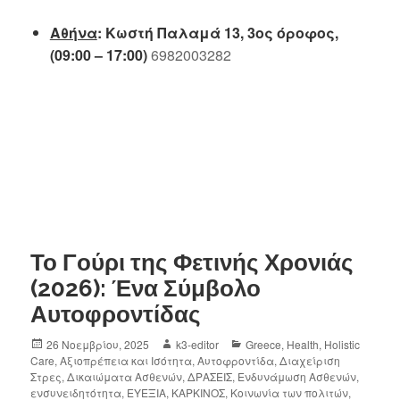
Αθήνα
: Κωστή Παλαμά 13, 3ος όροφος,
(09:00 – 17:00)
6982003282
Το Γούρι της Φετινής Χρονιάς
(2026): Ένα Σύμβολο
Αυτοφροντίδας
26 Νοεμβρίου, 2025
k3-editor
Greece
,
Health
,
Holistic
Care
,
Αξιοπρέπεια και Ισότητα
,
Αυτοφροντίδα
,
Διαχείριση
Στρες
,
Δικαιώματα Ασθενών
,
ΔΡΑΣΕΙΣ
,
Ενδυνάμωση Ασθενών
,
ενσυνειδητότητα
,
ΕΥΕΞΙΑ
,
ΚΑΡΚΙΝΟΣ
,
Κοινωνία των πολιτών
,