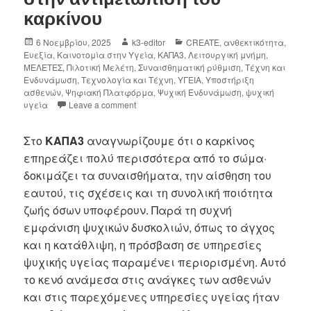
καρκίνου
6 Νοεμβρίου, 2025
k3-editor
CREATE
,
ανθεκτικότητα
,
Ευεξία
,
Καινοτομία στην Υγεία
,
ΚΑΠΑ3
,
Λειτουργική μνήμη
,
ΜΕΛΕΤΕΣ
,
Πιλοτική Μελέτη
,
Συναισθηματική ρύθμιση
,
Τέχνη και
Ενδυνάμωση
,
Τεχνολογία και Τέχνη
,
ΥΓΕΙΑ
,
Υποστήριξη
ασθενών
,
Ψηφιακή Πλατφόρμα
,
Ψυχική Ενδυνάμωση
,
ψυχική
υγεία
Leave a comment
Στο
ΚΑΠΑ3
αναγνωρίζουμε ότι ο καρκίνος
επηρεάζει πολύ περισσότερα από το σώμα·
δοκιμάζει τα συναισθήματα, την αίσθηση του
εαυτού, τις σχέσεις και τη συνολική ποιότητα
ζωής όσων υποφέρουν. Παρά τη συχνή
εμφάνιση ψυχικών δυσκολιών, όπως το άγχος
και η κατάθλιψη, η πρόσβαση σε υπηρεσίες
ψυχικής υγείας παραμένει περιορισμένη. Αυτό
το κενό ανάμεσα στις ανάγκες των ασθενών
και στις παρεχόμενες υπηρεσίες υγείας ήταν