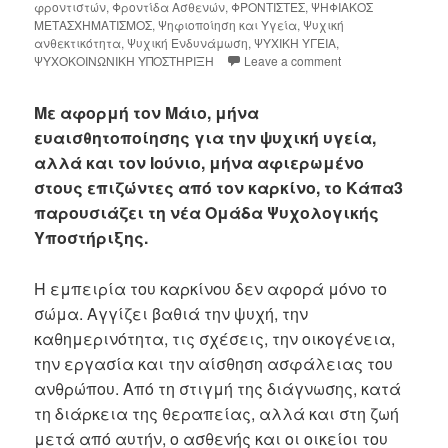
φροντιστών
,
Φροντίδα Ασθενών
,
ΦΡΟΝΤΙΣΤΕΣ
,
ΨΗΦΙΑΚΟΣ
ΜΕΤΑΣΧΗΜΑΤΙΣΜΟΣ
,
Ψηφιοποίηση και Υγεία
,
Ψυχική
ανθεκτικότητα
,
Ψυχική Ενδυνάμωση
,
ΨΥΧΙΚΗ ΥΓΕΙΑ
,
ΨΥΧΟΚΟΙΝΩΝΙΚΗ ΥΠΟΣΤΗΡΙΞΗ
Leave a comment
Με αφορμή τον Μάιο, μήνα
ευαισθητοποίησης για την ψυχική υγεία,
αλλά και τον Ιούνιο, μήνα αφιερωμένο
στους επιζώντες από τον καρκίνο, το Κάπα3
παρουσιάζει τη νέα Ομάδα Ψυχολογικής
Υποστήριξης.
Η εμπειρία του καρκίνου δεν αφορά μόνο το
σώμα. Αγγίζει βαθιά την ψυχή, την
καθημερινότητα, τις σχέσεις, την οικογένεια,
την εργασία και την αίσθηση ασφάλειας του
ανθρώπου. Από τη στιγμή της διάγνωσης, κατά
τη διάρκεια της θεραπείας, αλλά και στη ζωή
μετά από αυτήν, ο ασθενής και οι οικείοι του