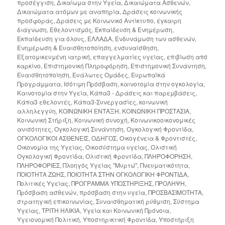
προσέγγιση
,
Δικαίωμα στην Υγεία
,
Δικαιώματα Ασθενών
,
Δικαιώματα ατόμων με αναπηρία
,
Δράσεις κοινωνικής
προσφοράς
,
Δράσεις με Κοινωνικό Αντίκτυπο
,
έγκαιρη
διάγνωση
,
Εθελοντισμός
,
Εκπαίδευση & Ενημέρωση
,
Εκπαίδευση για όλους
,
ΕΛΛΑΔΑ
,
Ενδυνάμωση των ασθενών
,
Ενημέρωση & Ευαισθητοποίηση
,
ενσυναίσθηση
,
Εξατομικευμένη ιατρική
,
επαγγελματίες υγείας
,
επιβίωση από
καρκίνο
,
Επιστημονική Πληροφόρηση
,
Επιστημονική Συνάντηση
,
Ευαισθητοποίηση
,
Ευάλωτες Ομάδες
,
Ευρωπαϊκά
Προγράμματα
,
Ισότιμη Πρόσβαση
,
καινοτομία στην ογκολογία
,
Καινοτομία στην Υγεία
,
Κάπα3 - Δράσεις και παρεμβάσεις
,
Κάπα3 εθελοντές
,
Κάπα3-Συνεργασίες
,
κοινωνική
αλληλεγγύη
,
ΚΟΙΝΩΝΙΚΗ ΕΝΤΑΞΗ
,
ΚΟΙΝΩΝΙΚΗ ΠΡΟΣΤΑΣΙΑ
,
Κοινωνική Στήριξη
,
Κοινωνική συνοχή
,
Κοινωνικοοικονομικές
ανισότητες
,
Ογκολογική Συνάντηση
,
Ογκολογική Φροντίδα
,
ΟΓΚΟΛΟΓΙΚΟΙ ΑΣΘΕΝΕΙΣ
,
ΟΔΗΓΟΣ
,
Οικογένεια & Φροντιστές
,
Οικονομία της Υγείας
,
Οικοσύστημα υγείας
,
Ολιστική
Ογκολογική Φροντίδα
,
Ολιστική Φροντίδα
,
ΠΛΗΡΟΦΟΡΗΣΗ
,
ΠΛΗΡΟΦΟΡΙΕΣ
,
Πλοηγός Υγείας "Μυρτώ"
,
Πνευματικότητα
,
ΠΟΙΟΤΗΤΑ ΖΩΗΣ
,
ΠΟΙΟΤΗΤΑ ΣΤΗΝ ΟΓΚΟΛΟΓΙΚΗ ΦΡΟΝΤΙΔΑ
,
Πολιτικές Υγείας
,
ΠΡΟΓΡΑΜΜΑ ΥΠΟΣΤΗΡΙΞΗΣ
,
ΠΡΟΛΗΨΗ
,
Πρόσβαση ασθενών
,
πρόσβαση στην υγεία
,
ΠΡΟΣΒΑΣΙΜΟΤΗΤΑ
,
στρατηγική επικοινωνίας
,
Συναισθηματική ρύθμιση
,
Σύστημα
Υγείας
,
ΤΡΙΤΗ ΗΛΙΚΙΑ
,
Υγεία και Κοινωνική Πρόνοια
,
Υγειονομική Πολιτική
,
Υποστηρικτική Φροντίδα
,
Υποστήριξη