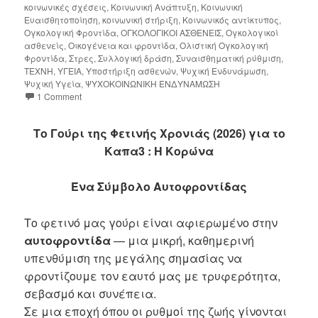
κοινωνικές σχέσεις
,
Κοινωνική Ανάπτυξη
,
Κοινωνική
Ευαισθητοποίηση
,
κοινωνική στήριξη
,
Κοινωνικός αντίκτυπος
,
Ογκολογική Φροντίδα
,
ΟΓΚΟΛΟΓΙΚΟΙ ΑΣΘΕΝΕΙΣ
,
Ογκολογικοί
ασθενείς
,
Οικογένεια και φροντίδα
,
Ολιστική Ογκολογική
Φροντίδα
,
Στρες
,
Συλλογική δράση
,
Συναισθηματική ρύθμιση
,
ΤΕΧΝΗ
,
ΥΓΕΙΑ
,
Υποστήριξη ασθενών
,
Ψυχική Ενδυνάμωση
,
Ψυχική Υγεία
,
ΨΥΧΟΚΟΙΝΩΝΙΚΗ ΕΝΔΥΝΑΜΩΣΗ
1 Comment
Το Γούρι της Φετινής Χρονιάς (2026) για το
Καπα3 : Η Κορώνα
Ένα Σύμβολο Αυτοφροντίδας
Το φετινό μας γούρι είναι αφιερωμένο στην
αυτοφροντίδα
— μια μικρή, καθημερινή
υπενθύμιση της μεγάλης σημασίας να
φροντίζουμε τον εαυτό μας με τρυφερότητα,
σεβασμό και συνέπεια.
Σε μια εποχή όπου οι ρυθμοί της ζωής γίνονται