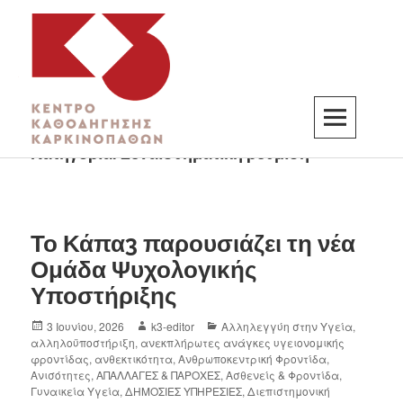
Κατηγορία:
Συναισθηματική ρύθμιση
K3
ΚΕΝΤΡΟ ΚΑΘΟΔΗΓΗΣΗΣ ΚΑΡΚΙΝΟΠΑΘΩΝ
Το Κάπα3 παρουσιάζει τη νέα
Ομάδα Ψυχολογικής
Υποστήριξης
3 Ιουνίου, 2026
k3-editor
Αλληλεγγύη στην Υγεία
,
αλληλοϋποστήριξη
,
ανεκπλήρωτες ανάγκες υγειονομικής
φροντίδας
,
ανθεκτικότητα
,
Ανθρωποκεντρική Φροντίδα
,
Ανισότητες
,
ΑΠΑΛΛΑΓΕΣ & ΠΑΡΟΧΕΣ
,
Ασθενείς & Φροντίδα
,
Γυναικεία Υγεία
,
ΔΗΜΟΣΙΕΣ ΥΠΗΡΕΣΙΕΣ
,
Διεπιστημονική