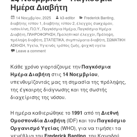
Ημέρα Διαβήτη
14 Νοεμβρίου, 2025
k3-editor
Frederick Banting
,
διαβήτης τύπου 1
,
διαβήτης τύπου 2
,
έλεγχος σακχάρου
,
ινσουλίνη
,
Π.Ο.Υ.
,
Παγκόσμια Ημέρα
,
Παγκόσμια Ημέρα
Διαβήτη
,
ΠΛΗΡΟΦΟΡΗΣΗ
,
Προληπτικοί έλεγχοι
,
Πρόληψη
,
πρόληψη διαβήτη
,
ΣΤΑΤΙΣΤΙΚΑ
,
συμπτώματα διαβήτη
,
ΣΩΜΑΤΙΚΗ
ΑΣΚΗΣΗ
,
Υγεία
,
Υγιεινός τρόπος ζωής
,
ψυχική υγεία
Leave a comment
Κάθε χρόνο γιορτάζουμε την
Παγκόσμια
Ημέρα Διαβήτη
στις
14 Νοεμβρίου
,
υπενθυμίζοντάς μας τη σημασία της πρόληψης,
της έγκαιρης διάγνωσης και της σωστής
διαχείρισης της νόσου.
Η ημέρα καθιερώθηκε το
1991
από τη
Διεθνή
Ομοσπονδία Διαβήτη
(IDF) και τον
Παγκόσμιο
Οργανισμό Υγείας
(WHO), για να τιμήσει τα
γενέθλια του
Frederick Banting
, του Καναδού