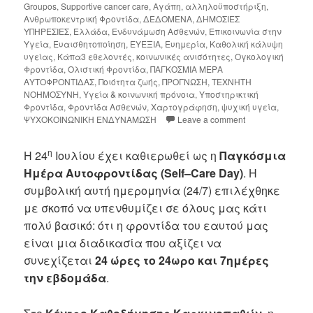
Groupos
,
Supportive cancer care
,
Αγάπη
,
αλληλοϋποστήριξη
,
Ανθρωποκεντρική Φροντίδα
,
ΔΕΔΟΜΕΝΑ
,
ΔΗΜΟΣΙΕΣ
ΥΠΗΡΕΣΙΕΣ
,
Ελλάδα
,
Ενδυνάμωση Ασθενών
,
Επικοινωνία στην
Υγεία
,
Ευαισθητοποίηση
,
ΕΥΕΞΙΑ
,
Ευημερία
,
Καθολική κάλυψη
υγείας
,
Κάπα3 εθελοντές
,
κοινωνικές ανισότητες
,
Ογκολογική
Φροντίδα
,
Ολιστική Φροντίδα
,
ΠΑΓΚΟΣΜΙΑ ΜΕΡΑ
ΑΥΤΟΦΡΟΝΤΙΔΑΣ
,
Ποιότητα ζωής
,
ΠΡΟΓΝΩΣΗ
,
ΤΕΧΝΗΤΗ
ΝΟΗΜΟΣΥΝΗ
,
Υγεία & κοινωνική πρόνοια
,
Υποστηρικτική
Φροντίδα
,
Φροντίδα Ασθενών
,
Χαρτογράφηση
,
ψυχική υγεία
,
ΨΥΧΟΚΟΙΝΩΝΙΚΗ ΕΝΔΥΝΑΜΩΣΗ
Leave a comment
η
Η 24
Ιουλίου έχει καθιερωθεί ως η
Παγκόσμια
Ημέρα Αυτοφροντίδας (
Self
–
Care
Day
)
. Η
συμβολική αυτή ημερομηνία (24/7) επιλέχθηκε
με σκοπό να υπενθυμίζει σε όλους μας κάτι
πολύ βασικό: ότι η φροντίδα του εαυτού μας
είναι μια διαδικασία που αξίζει να
συνεχίζεται
24 ώρες το 24ωρο και 7ημέρες
την εβδομάδα
.