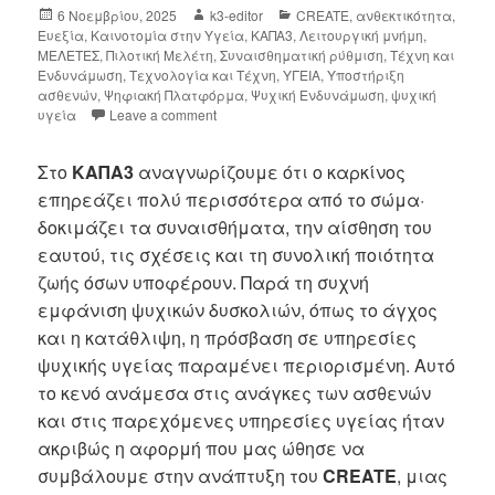
6 Νοεμβρίου, 2025
k3-editor
CREATE
,
ανθεκτικότητα
,
Ευεξία
,
Καινοτομία στην Υγεία
,
ΚΑΠΑ3
,
Λειτουργική μνήμη
,
ΜΕΛΕΤΕΣ
,
Πιλοτική Μελέτη
,
Συναισθηματική ρύθμιση
,
Τέχνη και
Ενδυνάμωση
,
Τεχνολογία και Τέχνη
,
ΥΓΕΙΑ
,
Υποστήριξη
ασθενών
,
Ψηφιακή Πλατφόρμα
,
Ψυχική Ενδυνάμωση
,
ψυχική
υγεία
Leave a comment
Στο
ΚΑΠΑ3
αναγνωρίζουμε ότι ο καρκίνος
επηρεάζει πολύ περισσότερα από το σώμα·
δοκιμάζει τα συναισθήματα, την αίσθηση του
εαυτού, τις σχέσεις και τη συνολική ποιότητα
ζωής όσων υποφέρουν. Παρά τη συχνή
εμφάνιση ψυχικών δυσκολιών, όπως το άγχος
και η κατάθλιψη, η πρόσβαση σε υπηρεσίες
ψυχικής υγείας παραμένει περιορισμένη. Αυτό
το κενό ανάμεσα στις ανάγκες των ασθενών
και στις παρεχόμενες υπηρεσίες υγείας ήταν
ακριβώς η αφορμή που μας ώθησε να
συμβάλουμε στην ανάπτυξη του
CREATE
, μιας