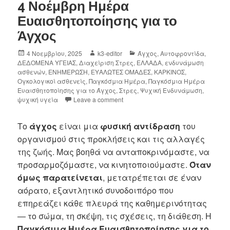
4 Νοέμβρη Ημέρα
Ευαισθητοποίησης για το
Άγχος
4 Νοεμβρίου, 2025
k3-editor
Άγχος
,
Αυτοφροντίδα
,
ΔΕΔΟΜΕΝΑ ΥΓΕΙΑΣ
,
Διαχείριση Στρες
,
ΕΛΛΑΔΑ
,
ενδυνάμωση
ασθενών
,
ΕΝΗΜΕΡΩΣΗ
,
ΕΥΑΛΩΤΕΣ ΟΜΑΔΕΣ
,
ΚΑΡΚΙΝΟΣ
,
Ογκολογικοί ασθενείς
,
Παγκόσμια Ημέρα
,
Παγκόσμια Ημέρα
Ευαισθητοποίησης για το Άγχος
,
Στρες
,
Ψυχική Ενδυνάμωση
,
ψυχική υγεία
Leave a comment
Το
άγχος
είναι μια
φυσική αντίδραση
του
οργανισμού στις προκλήσεις και τις αλλαγές
της ζωής. Μας βοηθά να ανταποκρινόμαστε, να
προσαρμοζόμαστε, να κινητοποιούμαστε.
Όταν
όμως παρατείνεται
, μετατρέπεται σε έναν
αόρατο, εξαντλητικό συνοδοιπόρο που
επηρεάζει κάθε πλευρά της καθημερινότητας
— το σώμα, τη σκέψη, τις σχέσεις, τη διάθεση. Η
Παγκόσμια Ημέρα Ευαισθητοποίησης για το