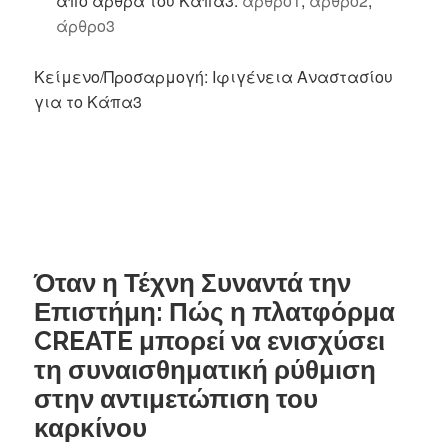
από άρθρα του Κάπα3:
άρθρο1
,
άρθρο2
,
άρθρο3
Κείμενο/Προσαρμογή: Ιφιγένεια Αναστασίου
για το Κάπα3
Όταν η Τέχνη Συναντά την
Επιστήμη: Πώς η πλατφόρμα
CREATE μπορεί να ενισχύσει
τη συναισθηματική ρύθμιση
στην αντιμετώπιση του
καρκίνου