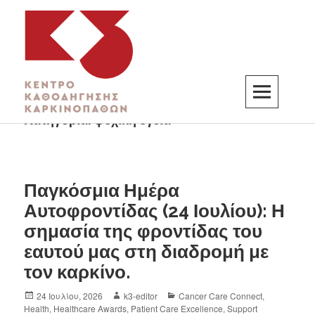
Κατηγορία:
ψυχική υγεία
K3
ΚΕΝΤΡΟ ΚΑΘΟΔΗΓΗΣΗΣ ΚΑΡΚΙΝΟΠΑΘΩΝ
Παγκόσμια Ημέρα
Αυτοφροντίδας (24 Ιουλίου): Η
σημασία της φροντίδας του
εαυτού μας στη διαδρομή με
τον καρκίνο.
24 Ιουλίου, 2026
k3-editor
Cancer Care Connect
,
Health
,
Healthcare Awards
,
Patient Care Excellence
,
Support