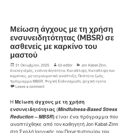
Μείωση άγχους με τη χρήση
ενσυνειδητότητας (MBSR) σε
ασθενείς με καρκίνο του
μαστού
31 Οκτωβρίου, 2025
k3-editor
Jon Kabat-Zinn
,
διαλογισμός
,
ενσυνειδητότητα
,
Κατάθλιψη
,
Κατάθλιψη και
καρκίνος
,
μετατραυματική ανάπτυξη
,
Ποιότητα ζωής
,
πρόγραμμα MBSR
,
Ψυχική Ενδυνάμωση
,
ψυχική υγεία
Leave a comment
Η
Μείωση άγχους με τη χρήση
ενσυνειδητότητας
(
Mindfulness-Based Stress
Reduction – MBSR
)
είναι ένα πρόγραμμα που
αναπτύχθηκε από τον καθηγητή Jon Kabat-Zinn
στη Σχολή Ιατρικής του Πανεπιστημίου του