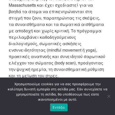
Massachusetts και έχει σχεδιαστεί για να
βοηθά τα άτομα να επικεντρώνονται στη
στιγμή που ζουν, παρατηρώντας τις σκέψεις,
τα συναισθήματα και τα σωματικά αισθήματα
με αποδοχή και χωρίς κριτική. Το πρόγραμμα
περιλαμβάνει καθοδηγούμενους
διαλογισμούς, σωματικές ασκήσεις
ενσυνειδητότητας (mindful movement ή yoga),
πρακτικές αναπνοής και συνειδητού σαρωτικού
ελέγχου του σώματος (body scan), προάγοντας
την ψυχική ηρεμία, τη συναισθηματική ρύθμιση
και τη μείωση του στρες.
Χρησιμοποιούμε cookies για να σας προσφέρουμε την
Όπως ήταν αναμενόμενο, η συγκεκριμένη
καλύτερη δυνατή εμπειρία στη σελίδα μας. Εάν συνεχίσετε να
μέθοδος έχει αξιοποιηθεί για τη μείωση των
χρησιμοποιείτε τη σελίδα, θα υποθέσουμε πως είστε
ικανοποιημένοι με αυτό.
συμπτωμάτων και τη
βελτίωση της ποιότητας
ζωής σε ογκολογικούς ασθενείς
. Μια
Εντάξει
πρόσφατη συστηματική ανασκόπηση που