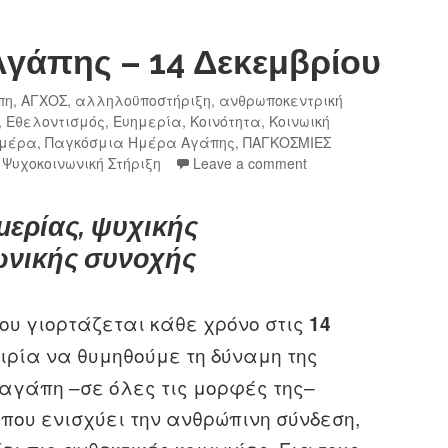
γάπης – 14 Δεκεμβρίου
πη
,
ΑΓΧΟΣ
,
αλληλοϋποστήριξη
,
ανθρωποκεντρική
,
Εθελοντισμός
,
Ευημερία
,
Κοινότητα
,
Κοινωική
Ημέρα
,
Παγκόσμια Ημέρα Αγάπης
,
ΠΑΓΚΟΣΜΙΕΣ
,
Ψυχοκοινωνική Στήριξη
Leave a comment
μερίας, ψυχικής
νωνικής συνοχής
που γιορτάζεται κάθε χρόνο στις
14
αιρία να θυμηθούμε τη δύναμη της
 αγάπη –σε όλες τις μορφές της–
 που ενισχύει την ανθρώπινη σύνδεση,