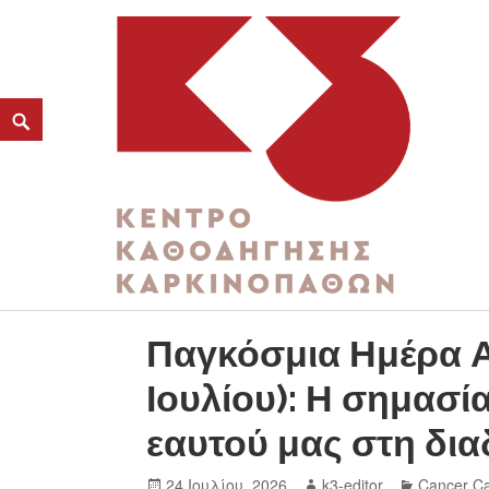
ΚΑΤΗΓΟΡΊΑ:
ΕΥΗΜΕΡΊΑ
K3
ΚΕΝΤΡΟ ΚΑΘΟΔΗΓΗΣΗΣ ΚΑΡΚΙΝΟΠΑΘΩΝ
Παγκόσμια Ημέρα Α
Ιουλίου): Η σημασί
εαυτού μας στη δια
24 Ιουλίου, 2026
k3-editor
Cancer C