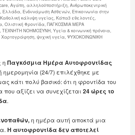
care
,
Αγάπη
,
αλληλοϋποστήριξη
,
Ανθρωποκεντρική
Σ
,
Ελλάδα
,
Ενδυνάμωση Ασθενών
,
Επικοινωνία στην
,
Καθολική κάλυψη υγείας
,
Κάπα3 εθελοντές
,
α
,
Ολιστική Φροντίδα
,
ΠΑΓΚΟΣΜΙΑ ΜΕΡΑ
,
ΤΕΧΝΗΤΗ ΝΟΗΜΟΣΥΝΗ
,
Υγεία & κοινωνική πρόνοια
,
,
Χαρτογράφηση
,
ψυχική υγεία
,
ΨΥΧΟΚΟΙΝΩΝΙΚΗ
ς η
Παγκόσμια Ημέρα Αυτοφροντίδας
ή ημερομηνία (24/7) επιλέχθηκε με
ας κάτι πολύ βασικό: ότι η φροντίδα του
α που αξίζει να συνεχίζεται
24 ώρες το
.
άδα
η ημέρα αυτή αποκτά μια
ινοπαθών,
ία.
Η αυτοφροντίδα δεν αποτελεί