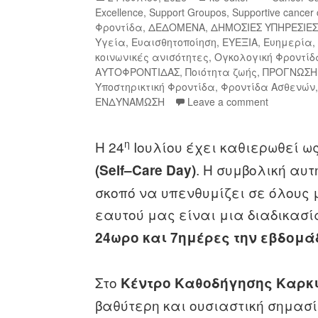
Excellence
,
Support Groupos
,
Supportive cancer 
Φροντίδα
,
ΔΕΔΟΜΕΝΑ
,
ΔΗΜΟΣΙΕΣ ΥΠΗΡΕΣΙΕ
Υγεία
,
Ευαισθητοποίηση
,
ΕΥΕΞΙΑ
,
Ευημερία
κοινωνικές ανισότητες
,
Ογκολογική Φροντίδ
ΑΥΤΟΦΡΟΝΤΙΔΑΣ
,
Ποιότητα ζωής
,
ΠΡΟΓΝΩΣΗ
Υποστηρικτική Φροντίδα
,
Φροντίδα Ασθενών
ΕΝΔΥΝΑΜΩΣΗ
Leave a comment
η
Η 24
Ιουλίου έχει καθιερωθεί ω
. Η συμβολική αυτ
(
Self
–
Care
Day
)
σκοπό να υπενθυμίζει σε όλους μ
εαυτού μας είναι μια διαδικασί
24ωρο και 7ημέρες την εβδομ
Στο
Κέντρο Καθοδήγησης Καρκ
βαθύτερη και ουσιαστική σημασ