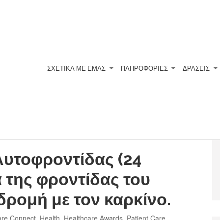
ΣΧΕΤΙΚΆ ΜΕ ΕΜΆΣ
ΠΛΗΡΟΦΟΡΙΕΣ
ΔΡΑΣΕΙΣ
υτοφροντίδας (24
α της φροντίδας του
δρομή με τον καρκίνο.
are Connect
,
Health
,
Healthcare Awards
,
Patient Care