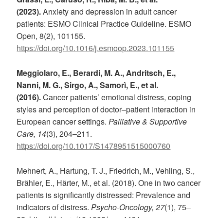
(2023).
Anxiety and depression in adult cancer
patients: ESMO Clinical Practice Guideline. ESMO
Open, 8(2), 101155.
https://doi.org/10.1016/j.esmoop.2023.101155
Meggiolaro, E., Berardi, M. A., Andritsch, E.,
Nanni, M. G., Sirgo, A., Samor
ì
, E., et al.
(2016).
Cancer patients’ emotional distress, coping
styles and perception of doctor–patient interaction in
European cancer settings.
Palliative & Supportive
Care, 14
(3), 204–211.
https://doi.org/10.1017/S1478951515000760
Mehnert, A., Hartung, T. J., Friedrich, M., Vehling, S.,
Brähler, E., Härter, M., et al. (2018). One in two cancer
patients is significantly distressed: Prevalence and
indicators of distress.
Psycho-Oncology, 27
(1), 75–