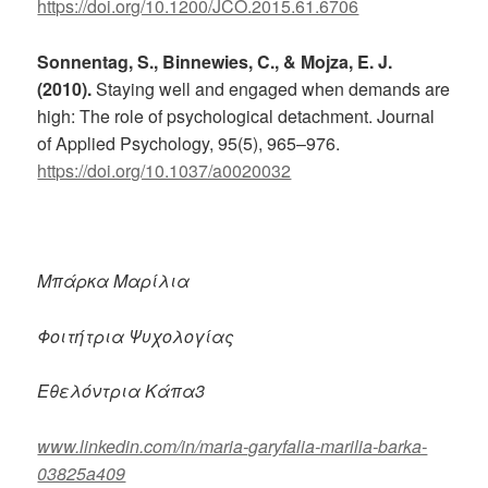
https://doi.org/10.1200/JCO.2015.61.6706
Sonnentag, S., Binnewies, C., & Mojza, E. J.
(2010).
Staying well and engaged when demands are
high: The role of psychological detachment. Journal
of Applied Psychology, 95(5), 965–976.
https://doi.org/10.1037/a0020032
Μπάρκα Μαρίλια
Φοιτήτρια Ψυχολογίας
Εθελόντρια Κάπα
3
www.linkedin.com/in/maria-garyfalia-marilia-barka-
03825a409