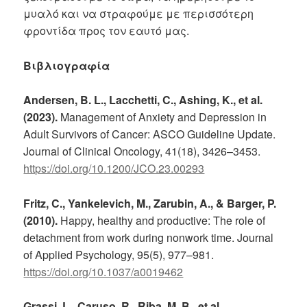
μυαλό και να στραφούμε με περισσότερη
φροντίδα προς τον εαυτό μας.
Βιβλιογραφία
Andersen, B. L., Lacchetti, C., Ashing, K., et al.
(2023).
Management of Anxiety and Depression in
Adult Survivors of Cancer: ASCO Guideline Update.
Journal of Clinical Oncology, 41(18), 3426–3453.
https://doi.org/10.1200/JCO.23.00293
Fritz, C., Yankelevich, M., Zarubin, A., & Barger, P.
(2010).
Happy, healthy and productive: The role of
detachment from work during nonwork time. Journal
of Applied Psychology, 95(5), 977–981.
https://doi.org/10.1037/a0019462
Grassi, L., Caruso, R., Riba, M. B., et al.