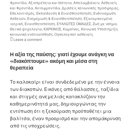
Φροντίδα
,
Αξιοπρέπεια και Ισότητα
,
Απολαμβάνειν
,
Ασθενείς
και Φροντίδα
,
Αυτοφροντίδα
,
Δράσεις κοινωνικής προσφοράς
,
Εθελοντισμός
,
Εκπαίδευση & Ευαισθητοποίηση
,
Ενδυνάμωση
Ασθενών
,
Ενημέρωση & Ευαισθητοποίηση
,
Εξατομικευμένη
ιατρική
,
Ευαισθητοποίηση
,
ΕΥΑΛΩΤΕΣ ΟΜΑΔΕΣ
,
Ζωή με νόημα
,
Θετική ψυχολογία
,
ΚΑΡΚΙΝΟΣ
,
Καρκίνος
,
Κοινωική Υποστήριξη
,
κοινωνική ενσυναίσθηση
,
Ογκολογικοί ασθενείς
Leave a comment
Η αξία της παύσης
:
γιατί έχουμε ανάγκη να
«διακόπτουμε» ακόμη και μέσα στη
θεραπεία
Το καλοκαίρι είναι συνδεδεμένο με την έννοια
των διακοπών. Εικόνες από θάλασσες, ταξίδια
και στιγμές ανεμελιάς κατακλύζουν την
καθημερινότητά μας, δημιουργώντας την
εντύπωση ότι η ξεκούραση προϋποθέτει μια
βαλίτσα, έναν προορισμό και την απομάκρυνση
από τις υποχρεώσεις.