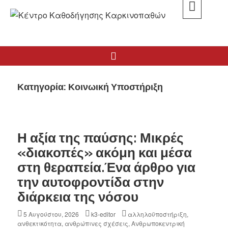
K3
ΚΕΝΤΡΟ ΚΑΘΟΔΗΓΗΣΗΣ ΚΑΡΚΙΝΟΠΑΘΩΝ
Κατηγορία:
Κοινωική Υποστήριξη
Η αξία της παύσης: Μικρές
«διακοπές» ακόμη και μέσα
στη θεραπεία.Ένα άρθρο για
την αυτοφροντίδα στην
διάρκεια της νόσου
5 Αυγούστου, 2026
k3-editor
αλληλοϋποστήριξη
,
ανθεκτικότητα
,
ανθρώπινες σχέσεις
,
Ανθρωποκεντρική