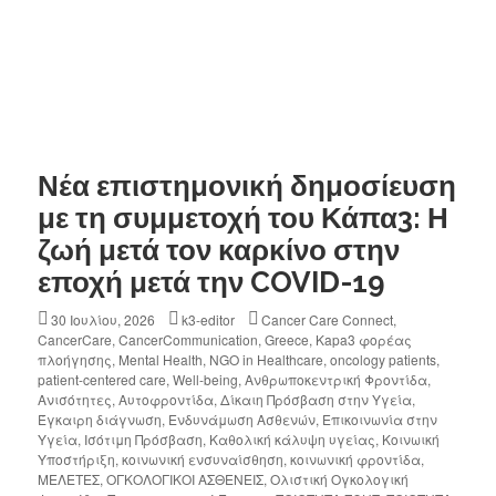
Νέα επιστημονική δημοσίευση
με τη συμμετοχή του Κάπα3: Η
ζωή μετά τον καρκίνο στην
εποχή μετά την COVID-19
30 Ιουλίου, 2026
k3-editor
Cancer Care Connect
,
CancerCare
,
CancerCommunication
,
Greece
,
Kapa3 φορέας
πλοήγησης
,
Mental Health
,
NGO in Healthcare
,
oncology patients
,
patient-centered care
,
Well-being
,
Ανθρωποκεντρική Φροντίδα
,
Ανισότητες
,
Αυτοφροντίδα
,
Δίκαιη Πρόσβαση στην Υγεία
,
Έγκαιρη διάγνωση
,
Ενδυνάμωση Ασθενών
,
Επικοινωνία στην
Υγεία
,
Ισότιμη Πρόσβαση
,
Καθολική κάλυψη υγείας
,
Κοινωική
Υποστήριξη
,
κοινωνική ενσυναίσθηση
,
κοινωνική φροντίδα
,
ΜΕΛΕΤΕΣ
,
ΟΓΚΟΛΟΓΙΚΟΙ ΑΣΘΕΝΕΙΣ
,
Ολιστική Ογκολογική