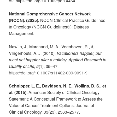
82. https://doi.org/10.1002/pon.4464
National Comprehensive Cancer Network
(NCCN). (2025).
NCCN Clinical Practice Guidelines
in Oncology (NCCN Guidelines®): Distress
Management.
Nawijn, J., Marchand, M. A., Veenhoven, R., &
Vingerhoets, A. J. (2010).
Vacationers happier, but
most not happier after a holiday.
Applied Research in
Quality of Life, 5
(1), 35–47.
https://doi.org/10.1007/s11482-009-9091-9
Schnipper, L. E., Davidson, N. E., Wollins, D. S., et
al. (2015).
American Society of Clinical Oncology
Statement: A Conceptual Framework to Assess the
Value of Cancer Treatment Options. Journal of
Clinical Oncology, 33(23), 2563–2577.