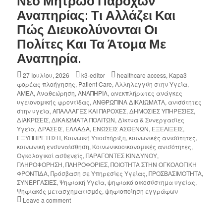
Νέο Μητρώο Παροχών
Αναπηρίας: Τι Αλλάζει Και
Πώς Διευκολύνονται Οι
Πολίτες Και Τα Άτομα Με
Αναπηρία.
27 Ιουλίου, 2026
k3-editor
healthcare access
,
Kapa3
φορέας πλοήγησης
,
Patient Care
,
Αλληλεγγύη στην Υγεία
,
ΑΜΕΑ
,
Αναθεώρηση
,
ΑΝΑΠΗΡΙΑ
,
ανεκπλήρωτες ανάγκες
υγειονομικής φροντίδας
,
ΑΝΘΡΩΠΙΝΑ ΔΙΚΑΙΩΜΑΤΑ
,
ανισότητες
στην υγεία
,
ΑΠΑΛΛΑΓΕΣ ΚΑΙ ΠΑΡΟΧΕΣ
,
ΔΗΜΟΣΙΕΣ ΥΠΗΡΕΣΙΕΣ
,
ΔΙΑΚΡΙΣΕΙΣ
,
ΔΙΚΑΙΩΜΑΤΑ ΠΟΛΙΤΩΝ
,
Δίκτυα & Συνεργασίες
Υγεία
,
ΔΡΑΣΕΙΣ
,
ΕΛΛΑΔΑ
,
ΕΝΩΣΕΙΣ ΑΣΘΕΝΩΝ
,
ΕΞΕΛΙΞΕΙΣ
,
ΕΞΥΠΗΡΕΤΗΣΗ
,
Κοινωική Υποστήριξη
,
κοινωνικές ανισότητες
,
κοινωνική ενσυναίσθηση
,
Κοινωνικοοικονομικές ανισότητες
,
Ογκολογικοί ασθενείς
,
ΠΑΡΑΓΟΝΤΕΣ ΚΙΝΔΥΝΟΥ
,
ΠΛΗΡΟΦΟΡΗΣΗ
,
ΠΛΗΡΟΦΟΡΙΕΣ
,
ΠΟΙΟΤΗΤΑ ΣΤΗΝ ΟΓΚΟΛΟΓΙΚΗ
ΦΡΟΝΤΙΔΑ
,
Πρόσβαση σε Υπηρεσίες Υγείας
,
ΠΡΟΣΒΑΣΙΜΟΤΗΤΑ
,
ΣΥΝΕΡΓΑΣΙΕΣ
,
Ψηφιακή Υγεία
,
ψηφιακό οικοσύστημα υγείας
,
Ψηφιακός μετασχηματισμός
,
ψηφιοποίηση εγγράφων
Leave a comment