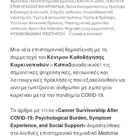
Φροντίδα
,
Πανεπιστημιακή Έρευνα
,
ΠΟΙΟΤΗΤΑ ΖΩΗΣ
,
ΠΟΙΟΤΗΤΑ
ΣΤΗΝ ΟΓΚΟΛΟΓΙΚΗ ΦΡΟΝΤΙΔΑ
,
Πολυεπιστημονικότητα
,
Πρόληψη
& Έγκαιρη Διάγνωση
,
Στήριξη ασθενών
,
συναισθηματική
υποστήριξη
,
Υγεία & κοινωνική πρόνοια
,
Υγεία & Πρόληψη
,
Υγεία και Κοινωνική Πρόνοια
,
Υποστηρικτική φροντίδα
ασθενών
,
Φροντίδα Ασθενών
,
Ψηφιακή εγγραμματοσύνη
,
ΨΥΧΟΚΟΙΝΩΝΙΚΗ ΥΠΟΣΤΗΡΙΞΗ
Leave a comment
Μια νέα επιστημονική δημοσίευση με τη
συμμετοχή του
Κέντρου Καθοδήγησης
Καρκινοπαθών – Κάπα3
αναδεικνύει τις
σημαντικές ψυχολογικές, κοινωνικές και
λειτουργικές προκλήσεις που εξακολουθούν να
αντιμετωπίζουν οι άνθρωποι με εμπειρία
καρκίνου μετά την πανδημία COVID-19.
Το άρθρο με τίτλο
«Cancer Survivorship After
COVID-19: Psychological Burden, Symptom
Experience, and Social Support»
δημοσιεύθηκε
στο διεθνές επιστημονικό περιοδικό
Medicina