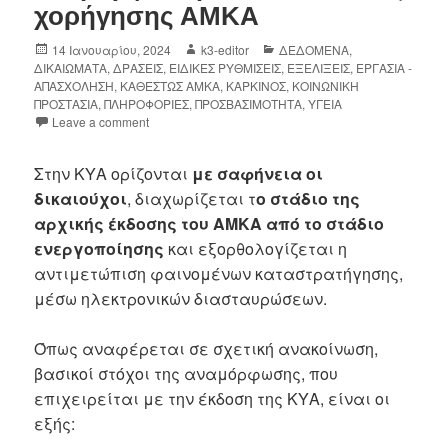
χορήγησης ΑΜΚΑ
14 Ιανουαρίου, 2024
k3-editor
ΔΕΔΟΜΕΝΑ
,
ΔΙΚΑΙΩΜΑΤΑ
,
ΔΡΑΣΕΙΣ
,
ΕΙΔΙΚΕΣ ΡΥΘΜΙΣΕΙΣ
,
ΕΞΕΛΙΞΕΙΣ
,
ΕΡΓΑΣΙΑ -
ΑΠΑΣΧΟΛΗΣΗ
,
ΚΑΘΕΣΤΩΣ ΑΜΚΑ
,
ΚΑΡΚΙΝΟΣ
,
ΚΟΙΝΩΝΙΚΗ
ΠΡΟΣΤΑΣΙΑ
,
ΠΛΗΡΟΦΟΡΙΕΣ
,
ΠΡΟΣΒΑΣΙΜΟΤΗΤΑ
,
ΥΓΕΙΑ
Leave a comment
Στην ΚΥΑ ορίζονται
με σαφήνεια οι
δικαιούχοι
, διαχωρίζεται τ
ο στάδιο της
αρχικής έκδοσης του ΑΜΚΑ από το στάδιο
ενεργοποίησης
και εξορθολογίζεται η
αντιμετώπιση φαινομένων καταστρατήγησης,
μέσω ηλεκτρονικών διασταυρώσεων.
Όπως αναφέρεται σε σχετική ανακοίνωση,
βασικοί στόχοι της αναμόρφωσης, που
επιχειρείται με την έκδοση της ΚΥΑ, είναι οι
εξής: