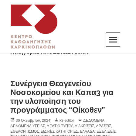
Κατηγορία:
ΚΑΘΕΣΤΩΣ ΑΜΚΑ
K3
ΚΕΝΤΡΟ ΚΑΘΟΔΗΓΗΣΗΣ ΚΑΡΚΙΝΟΠΑΘΩΝ
Συνέργεια Θεαγενείου
Νοσοκομείου και Καπα3 για
την υλοποίηση του
προγράμματος “Οίκοθεν”
30 Οκτωβρίου, 2024
k3-editor
ΔΕΔΟΜΕΝΑ
,
ΔΕΔΟΜΕΝΑ ΥΓΕΙΑΣ
,
ΔΕΛΤΙΟ ΤΥΠΟΥ
,
ΔΙΑΚΡΙΣΕΙΣ
,
ΔΡΑΣΕΙΣ
,
ΕΘΕΛΟΝΤΙΣΜΟΣ
,
ΕΙΔΙΚΕΣ ΚΑΤΗΓΟΡΙΕΣ
,
ΕΛΛΑΔΑ
,
ΕΞΕΛΙΞΕΙΣ
,