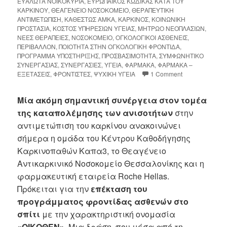
ΕΥΑΛΩΤΑ ΝΟΙΚΟΚΥΡΙΑ
,
ΕΥΡΩΠΑΙΚΟΣ ΚΩΔΙΚΑΣ ΚΑΤΑ ΤΟΥ
ΚΑΡΚΙΝΟΥ
,
ΘΕΑΓΕΝΕΙΟ ΝΟΣΟΚΟΜΕΙΟ
,
ΘΕΡΑΠΕΥΤΙΚΗ
ΑΝΤΙΜΕΤΩΠΙΣΗ
,
ΚΑΘΕΣΤΩΣ ΑΜΚΑ
,
ΚΑΡΚΙΝΟΣ
,
ΚΟΙΝΩΝΙΚΗ
ΠΡΟΣΤΑΣΙΑ
,
ΚΟΣΤΟΣ ΥΠΗΡΕΣΙΩΝ ΥΓΕΙΑΣ
,
ΜΗΤΡΩΟ ΝΕΟΠΛΑΣΙΩΝ
,
ΝΕΕΣ ΘΕΡΑΠΕΙΕΣ
,
ΝΟΣΟΚΟΜΕΙΟ
,
ΟΓΚΟΛΟΓΙΚΟΙ ΑΣΘΕΝΕΙΣ
,
ΠΕΡΙΒΑΛΛΟΝ
,
ΠΟΙΟΤΗΤΑ ΣΤΗΝ ΟΓΚΟΛΟΓΙΚΗ ΦΡΟΝΤΙΔΑ
,
ΠΡΟΓΡΑΜΜΑ ΥΠΟΣΤΗΡΙΞΗΣ
,
ΠΡΟΣΒΑΣΙΜΟΤΗΤΑ
,
ΣΥΜΦΩΝΗΤΙΚΟ
ΣΥΝΕΡΓΑΣΙΑΣ
,
ΣΥΝΕΡΓΑΣΙΕΣ
,
ΥΓΕΙΑ
,
ΦΑΡΜΑΚΑ
,
ΦΑΡΜΑΚΑ –
ΕΞΕΤΑΣΕΙΣ
,
ΦΡΟΝΤΙΣΤΕΣ
,
ΨΥΧΙΚΗ ΥΓΕΙΑ
1 Comment
Μία ακόμη σημαντική συνέργεια στον τομέα
της καταπολέμησης των ανισοτήτων
στην
αντιμετώπιση του καρκίνου ανακοινώνει
σήμερα η ομάδα του Κέντρου Καθοδήγησης
Καρκινοπαθών Καπα3, το Θεαγένειο
Αντικαρκινικό Νοσοκομείο Θεσσαλονίκης και η
φαρμακευτική εταιρεία Roche Hellas.
Πρόκειται για την
επέκταση του
προγράμματος φροντίδας ασθενών στο
σπίτι
με την χαρακτηριστική ονομασία
«ΟΙΚΟΘΕΝ»
. Μια δράση, που μέσα από τη