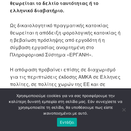
θεωρείται το δελτίο ταυτότητας ή το
ελληνικό διαβατήριο.
Ως δικαιολογητικό πραγματικής κατοικίας
θεωρείται η απόδειξη φορολογικής κατοικίας ή
η βεβαίωση πρόσληψης από εργοδότη ή η
σύμβαση εργασίας αναρτημένη στο
Πληροφοριακό Σύστημα «ΕΡΓΑΝΗ».
Η απόφαση προβαίνει επίσης σε διαχωρισμό
για τις περιπτώσεις έκδοσης ΑΜΚΑ σε Έλληνες
πολίτες, σε πολίτες χωρών της ΕΕ και σε
πολίτες τρίτων χωρών και ανιθαγενείς.
Χρησιμοποιούμε cookies για να σας προσφέρουμε την
καλύτερη δυνατή εμπειρία στη σελίδα μας. Εάν συνεχίσετε να
Αναλυτικότερα:
χρησιμοποιείτε τη σελίδα, θα υποθέσουμε πως είστε
ικανοποιημένοι με αυτό.
Για την έκδοση ΑΜΚΑ σε Έλληνες πολίτες ή
Εντάξει
ομογενείς