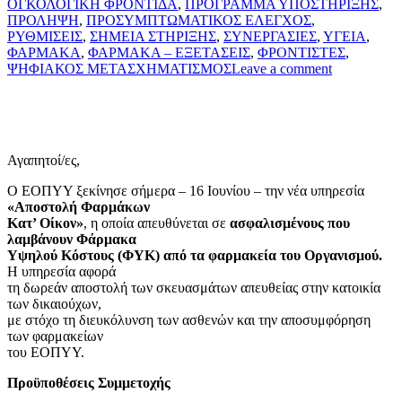
ΟΓΚΟΛΟΓΙΚΗ ΦΡΟΝΤΙΔΑ
,
ΠΡΟΓΡΑΜΜΑ ΥΠΟΣΤΗΡΙΞΗΣ
,
ΠΡΟΛΗΨΗ
,
ΠΡΟΣΥΜΠΤΩΜΑΤΙΚΟΣ ΕΛΕΓΧΟΣ
,
ΡΥΘΜΙΣΕΙΣ
,
ΣΗΜΕΙΑ ΣΤΗΡΙΞΗΣ
,
ΣΥΝΕΡΓΑΣΙΕΣ
,
ΥΓΕΙΑ
,
ΦΑΡΜΑΚΑ
,
ΦΑΡΜΑΚΑ – ΕΞΕΤΑΣΕΙΣ
,
ΦΡΟΝΤΙΣΤΕΣ
,
ΨΗΦΙΑΚΟΣ ΜΕΤΑΣΧΗΜΑΤΙΣΜΟΣ
Leave a comment
Αγαπητοί/ες,
Ο ΕΟΠΥΥ ξεκίνησε σήμερα – 16 Ιουνίου – την νέα υπηρεσία
«Αποστολή Φαρμάκων
Κατ’ Οίκον»
, η οποία απευθύνεται σε
ασφαλισμένους που
λαμβάνουν Φάρμακα
Υψηλού Κόστους (ΦΥΚ) από τα φαρμακεία του Οργανισμού.
Η υπηρεσία αφορά
τη δωρεάν αποστολή των σκευασμάτων απευθείας στην κατοικία
των δικαιούχων,
με στόχο τη διευκόλυνση των ασθενών και την αποσυμφόρηση
των φαρμακείων
του ΕΟΠΥΥ.
Προϋποθέσεις Συμμετοχής