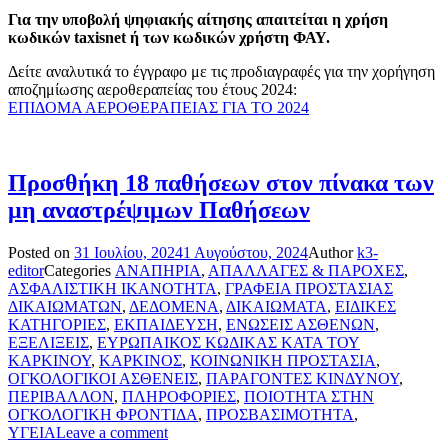
Για την υποβολή ψηφιακής αίτησης απαιτείται η χρήση
κωδικών taxisnet ή των κωδικών χρήστη ΦΑΥ.
Δείτε αναλυτικά το έγγραφο με τις προδιαγραφές για την χορήγηση
αποζημίωσης αεροθεραπείας του έτους 2024:
ΕΠΙΔΟΜΑ ΑΕΡΟΘΕΡΑΠΕΙΑΣ ΓΙΑ ΤΟ 2024
Προσθήκη 18 παθήσεων στον πίνακα των
μη αναστρέψιμων Παθήσεων
Posted on
31 Ιουλίου, 2024
1 Αυγούστου, 2024
Author
k3-
editor
Categories
ΑΝΑΠΗΡΙΑ
,
ΑΠΑΛΛΑΓΕΣ & ΠΑΡΟΧΕΣ
,
ΑΣΦΑΛΙΣΤΙΚΗ ΙΚΑΝΟΤΗΤΑ
,
ΓΡΑΦΕΙΑ ΠΡΟΣΤΑΣΙΑΣ
ΔΙΚΑΙΩΜΑΤΩΝ
,
ΔΕΔΟΜΕΝΑ
,
ΔΙΚΑΙΩΜΑΤΑ
,
ΕΙΔΙΚΕΣ
ΚΑΤΗΓΟΡΙΕΣ
,
ΕΚΠΑΙΔΕΥΣΗ
,
ΕΝΩΣΕΙΣ ΑΣΘΕΝΩΝ
,
ΕΞΕΛΙΞΕΙΣ
,
ΕΥΡΩΠΑΙΚΟΣ ΚΩΔΙΚΑΣ ΚΑΤΑ ΤΟΥ
ΚΑΡΚΙΝΟΥ
,
ΚΑΡΚΙΝΟΣ
,
ΚΟΙΝΩΝΙΚΗ ΠΡΟΣΤΑΣΙΑ
,
ΟΓΚΟΛΟΓΙΚΟΙ ΑΣΘΕΝΕΙΣ
,
ΠΑΡΑΓΟΝΤΕΣ ΚΙΝΔΥΝΟΥ
,
ΠΕΡΙΒΑΛΛΟΝ
,
ΠΛΗΡΟΦΟΡΙΕΣ
,
ΠΟΙΟΤΗΤΑ ΣΤΗΝ
ΟΓΚΟΛΟΓΙΚΗ ΦΡΟΝΤΙΔΑ
,
ΠΡΟΣΒΑΣΙΜΟΤΗΤΑ
,
ΥΓΕΙΑ
Leave a comment