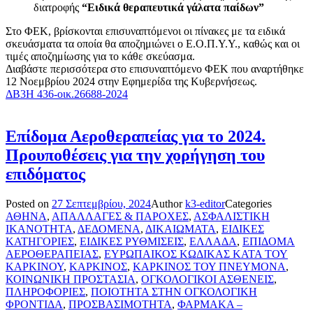
διατροφής
“Ειδικά θεραπευτικά γάλατα παίδων”
Στο ΦΕΚ, βρίσκονται επισυναπτόμενοι οι πίνακες με τα ειδικά
σκευάσματα τα οποία θα αποζημιώνει ο Ε.Ο.Π.Υ.Υ., καθώς και οι
τιμές αποζημίωσης για το κάθε σκεύασμα.
Διαβάστε περισσότερα στο επισυναπτόμενο ΦΕΚ που αναρτήθηκε
12 Νοεμβρίου 2024 στην Εφημερίδα της Κυβερνήσεως.
ΔΒ3Η 436-οικ.26688-2024
Επίδομα Αεροθεραπείας για το 2024.
Προυποθέσεις για την χορήγηση του
επιδόματος
Posted on
27 Σεπτεμβρίου, 2024
Author
k3-editor
Categories
ΑΘΗΝΑ
,
ΑΠΑΛΛΑΓΕΣ & ΠΑΡΟΧΕΣ
,
ΑΣΦΑΛΙΣΤΙΚΗ
ΙΚΑΝΟΤΗΤΑ
,
ΔΕΔΟΜΕΝΑ
,
ΔΙΚΑΙΩΜΑΤΑ
,
ΕΙΔΙΚΕΣ
ΚΑΤΗΓΟΡΙΕΣ
,
ΕΙΔΙΚΕΣ ΡΥΘΜΙΣΕΙΣ
,
ΕΛΛΑΔΑ
,
ΕΠΙΔΟΜΑ
ΑΕΡΟΘΕΡΑΠΕΙΑΣ
,
ΕΥΡΩΠΑΙΚΟΣ ΚΩΔΙΚΑΣ ΚΑΤΑ ΤΟΥ
ΚΑΡΚΙΝΟΥ
,
ΚΑΡΚΙΝΟΣ
,
ΚΑΡΚΙΝΟΣ ΤΟΥ ΠΝΕΥΜΟΝΑ
,
ΚΟΙΝΩΝΙΚΗ ΠΡΟΣΤΑΣΙΑ
,
ΟΓΚΟΛΟΓΙΚΟΙ ΑΣΘΕΝΕΙΣ
,
ΠΛΗΡΟΦΟΡΙΕΣ
,
ΠΟΙΟΤΗΤΑ ΣΤΗΝ ΟΓΚΟΛΟΓΙΚΗ
ΦΡΟΝΤΙΔΑ
,
ΠΡΟΣΒΑΣΙΜΟΤΗΤΑ
,
ΦΑΡΜΑΚΑ –