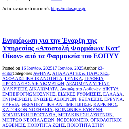
Δείτε αναλυτικά και αυτό:
https://mitos.gov.gr
Ενημέρωση για την Έναρξη της
Υπηρεσίας «Αποστολή Φαρμάκων Κατ’
Οίκον» από τα Φαρμακεία του ΕΟΠΥΥ
Posted on
16 Ιουνίου, 2025
17 Ιουνίου, 2025
Author
k3-
editor
Categories
ΑΘΗΝΑ
,
ΑΠΑΛΛΑΓΕΣ & ΠΑΡΟΧΕΣ
,
ΑΣΦΑΛΙΣΤΙΚΗ ΙΚΑΝΟΤΗΤΑ
,
ΓΕΝΙΚΑ
,
ΓΡΑΦΕΙΑ
ΠΡΟΣΤΑΣΙΑΣ ΔΙΚΑΙΩΜΑΤΩΝ
,
ΔΕΔΟΜΕΝΑ ΥΓΕΙΑΣ
,
ΔΙΑΚΡΙΣΕΙΣ
,
ΔΙΚΑΙΩΜΑΤΑ
,
Δικαιώματα Ασθενών
,
ΔΙΚΤΥΑ
ΕΜΠΕΙΡΟΓΝΩΜΟΣΥΝΗΣ
,
ΕΙΔΙΚΕΣ ΡΥΘΜΙΣΕΙΣ
,
ΕΛΛΑΔΑ
,
ΕΝΗΜΕΡΩΣΗ
,
ΕΝΩΣΕΙΣ ΑΣΘΕΝΩΝ
,
ΕΞΕΛΙΞΕΙΣ
,
ΕΡΕΥΝΑ
,
ΕΥΕΞΙΑ
,
ΘΕΡΑΠΕΥΤΙΚΗ ΑΝΤΙΜΕΤΩΠΙΣΗ
,
ΚΑΡΚΙΝΟΣ
,
ΚΑΤ'ΟΙΚΟΝ ΝΟΣΗΛΕΙΑ
,
ΚΟΙΝΩΝΙΚΗ ΕΥΘΥΝΗ
,
ΚΟΙΝΩΝΙΚΗ ΠΡΟΣΤΑΣΙΑ
,
ΜΕΤΑΚΙΝΗΣΗ ΑΣΘΕΝΩΝ
,
ΜΗΤΡΩΟ ΝΕΟΠΛΑΣΙΩΝ
,
ΝΟΣΟΚΟΜΕΙΟ
,
ΟΓΚΟΛΟΓΙΚΟΙ
ΑΣΘΕΝΕΙΣ
,
ΠΟΙΟΤΗΤΑ ΖΩΗΣ
,
ΠΟΙΟΤΗΤΑ ΣΤΗΝ