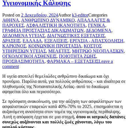
Υγειονομικής Κάλυψης
Posted on
2 Δεκεμβρίου, 2024
Author
k3-editor
Categories
ΑΘΗΝΑ
,
ΑΝΘΡΩΠΙΝΟ ΔΥΝΑΜΙΚΟ
,
ΑΠΑΛΛΑΓΕΣ &
ΠΑΡΟΧΕΣ
,
ΑΣΦΑΛΙΣΤΙΚΗ ΙΚΑΝΟΤΗΤΑ
,
ΓΕΝΙΚΑ
,
ΓΡΑΦΕΙΑ ΠΡΟΣΤΑΣΙΑΣ ΔΙΚΑΙΩΜΑΤΩΝ
,
ΔΕΔΟΜΕΝΑ
,
ΔΕΔΟΜΕΝΑ ΥΓΕΙΑΣ
,
ΔΙΑΓΝΩΣΤΙΚΕΣ ΕΞΕΤΑΣΕΙΣ
,
ΔΡΑΣΕΙΣ
,
ΕΛΛΑΔΑ
,
ΕΞΕΛΙΞΕΙΣ
,
ΕΡΓΑΣΙΑ - ΑΠΑΣΧΟΛΗΣΗ
,
ΚΑΡΚΙΝΟΣ
,
ΚΟΙΝΩΝΙΚΗ ΠΡΟΣΤΑΣΙΑ
,
ΚΟΣΤΟΣ
ΥΠΗΡΕΣΙΩΝ ΥΓΕΙΑΣ
,
ΜΕΛΕΤΕΣ
,
ΜΗΤΡΩΟ ΝΕΟΠΛΑΣΙΩΝ
,
ΟΓΚΟΛΟΓΙΚΟΙ ΑΣΘΕΝΕΙΣ
,
ΠΟΙΟΤΗΤΑ ΖΩΗΣ
,
ΠΡΟΣΒΑΣΙΜΟΤΗΤΑ
,
ΦΑΡΜΑΚΑ – ΕΞΕΤΑΣΕΙΣ
Leave a
comment
Η υγεία αποτελεί θεμελιώδες ανθρώπινο δικαίωμα και όχι
προνόμιο. Παρόλα αυτά, για πολλούς ανθρώπους – και ιδιαίτερα σε
πληθυσμούς της Νοτιανατολικής Ασίας- αυτό το δικαίωμα
αψηφείται όλο και περισσότερο.
Σε πρόσφατη ανακοίνωση, για την αύξηση των ασφαλίστρων των
ασφαλιστικών εταιρειών κατά 40%-70% το 2025, επισημαίνεται η
αυξανόμενη ανισότητα στον τομέα της υγειονομικής περίθαλψης.
Αυτή η απόφαση έρχεται σε μια στιγμή,
όπου οι ιατρικές δαπάνες
συνεχώς αυξάνονται και πολλές ζωές χάνονται, λόγω του
υψηλού κόστους.