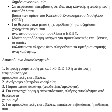
δημόσια νοσοκομεία.
Σε περίπτωση επέμβασης σε ιδιωτική κλινική, η αποζημίωση
καταβάλλεται
βάσει των ορίων του Κλειστού Ενοποιημένου Νοσηλίου
(ΚΕΝ).
Για θεραπευτικά μέσα (π.χ. πρόθεση), η αποζημίωση
χορηγείται μέχρι του
ανώτατου ορίου που προβλέπει ο ΕΚΠΥ.
Ιδιαίτερη πρόβλεψη υπάρχει για προφυλακτικές επεμβάσεις,
οι οποίες
καλύπτονται πλήρως όταν πληρούνται τα κριτήρια ιατρικής
αναγκαιότητας.
Απαιτούμενα δικαιολογητικά:
1. Ιατρική γνωμάτευση με κωδικό ICD-10 ή αντίστοιχη
τεκμηρίωση για
προφυλακτικές επεμβάσεις.
2. Αντίγραφο εξιτηρίου νοσηλείας.
3. Παραστατικά δαπάνης (αποδείξεις/τιμολόγια).
4. Για επανεγχείρηση ή αποκατάσταση, πλήρης αιτιολόγηση από
θεράποντα
χειρουργό.
5. Για προφυλακτικές επεμβάσεις, επιπλέον βεβαιώσεις ή εκθέσεις
που