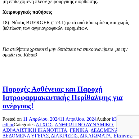
μη επιδεχόμενη πλέον χειρουργικής διόρθωσης.
Χειρουργικές παθήσεις
18) Νόσος BUERGER (173.1) μετά από δύο κρίσεις και χωρίς
βελτίωση των αγγειογραφικών ευρημάτων.
Για οτιδήποτε χρειαστεί μην διστάσετε να επικοινωνήσετε με την
ομάδα του Κάπα3
Παροχές Ασθένειας και Παροχή
Ιατροφαρμακευτικής Περίθαλψης για
ανέργους!
Posted on
11 Απριλίου, 2024
11 Απριλίου, 2024
Author
k3-
editor
Categories
ΑΓΧΟΣ
,
ΑΝΘΡΩΠΙΝΟ ΔΥΝΑΜΙΚΟ
,
ΑΣΦΑΛΙΣΤΙΚΗ ΙΚΑΝΟΤΗΤΑ
,
ΓΕΝΙΚΑ
,
ΔΕΔΟΜΕΝΑ
,
ΔΕΔΟΜΕΝΑ ΥΓΕΙΑΣ
,
ΔΙΑΚΡΙΣΕΙΣ
,
ΔΙΚΑΙΩΜΑΤΑ
,
ΕΙΔΙΚΕΣ