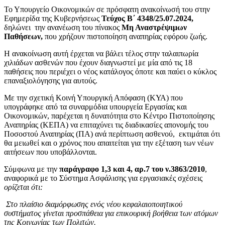
Το Υπουργείο Οικονομικών σε πρόσφατη ανακοίνωσή του στην
Εφημερίδα της Κυβερνήσεως
Τεύχος Β΄ 4348/25.07.2024,
δηλώνει
την ανανέωση του πίνακος
Μη Αναστρέψιμων
Παθήσεων,
που χρήζουν πιστοποίηση αναπηρίας εφόρου ζωής.
Η ανακοίνωση αυτή έρχεται να βάλει τέλος στην ταλαιπωρία
χιλιάδων ασθενών που έχουν διαγνωστεί με μία από τις 18
παθήσεις που περιέχει ο νέος κατάλογος όποτε και παύει ο κύκλος
επαναξιολόγησης για αυτούς.
Με την σχετική Κοινή Υπουργική Απόφαση (ΚΥΑ) που
υπογράφηκε από τα συναρμόδια υπουργεία Εργασίας και
Οικονομικών, παρέχεται η δυνατότητα στο Κέντρο Πιστοποίησης
Αναπηρίας (ΚΕΠΑ) να επιταχύνει τις διαδικασίες απονομής του
Ποσοστού Αναπηρίας (ΠΑ) ανά περίπτωση ασθενού, εκτιμάται ότι
θα μειωθεί και ο χρόνος που απαιτείται για την εξέταση των νέων
αιτήσεων που υποβάλλονται.
Σύμφωνα με την
παράγραφο 1,3 και 4, αρ.7 του ν.3863/2010
,
αναφορικά με το Σύστημα Ασφάλισης για εργασιακές σχέσεις
ορίζεται ότι:
Στο πλαίσιο διαμόρφωσης ενός νέου κεφαλαιοποιητικού
συστήματος γίνεται προσπάθεια για επικουρική βοήθεια των ατόμων
της Κοινωνίας των Πολιτών.