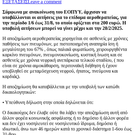
ΕΞΕΤΑΣΕΙΣ
Leave a comment
Σύμφωνα με ανακοίνωση του ΕΟΠΥΥ, άρχισαν να
υποβάλλονται οι αιτήσεις για το επίδομα αεροθεραπείας, για
την περίοδο 1/6 έως 31/8, το οποίο ορίζεται στα 200 ευρώ. Η
υποβολή αιτήσεων μπορεί να γίνει μέχρι και την 28/2/2025.
Η αποζημίωση αεροθεραπείας χορηγείται σε ασθενείς με χρόνιες
παθήσεις των πνευμόνων, με πιστοποιημένη αναπηρία ίση ή
μεγαλύτερη του 67% , όπως παλαιά φυματίωση, χειρουργηθέντα
καρκίνο πνευμόνων, πνευμονοκονίωση, κυστική ίνωση και σε
ασθενείς με χρόνια νεφρική ανεπάρκεια τελικού σταδίου, ( που
είναι σε χρόνια αιμοκάθαρση, περιτοναϊκή διήθηση ή έχουν
υποβληθεί σε μεταμόσχευση νεφρού, ήπατος, πνεύμονα και
καρδιάς).
Η αποζημίωση θα καταβάλλεται με την υποβολή των κατώθι
δικαιολογητικών:
• Υπεύθυνη δήλωση στην οποία δηλώνεται ότι:
Ο δικαιούχος δεν έλαβε ούτε θα λάβει την αποζημίωση αυτή από
άλλον φορέα κοινωνικής ασφάλισης ή το δημόσιο ή άλλον φορέα
και δεν έχει νοσηλευτεί σε νοσηλευτικό ίδρυμα, δημόσιο ή
ιδιωτικό, άνω των 46 ημερών κατά το χρονικό διάστημα 1-6ου έως
31-8ου.