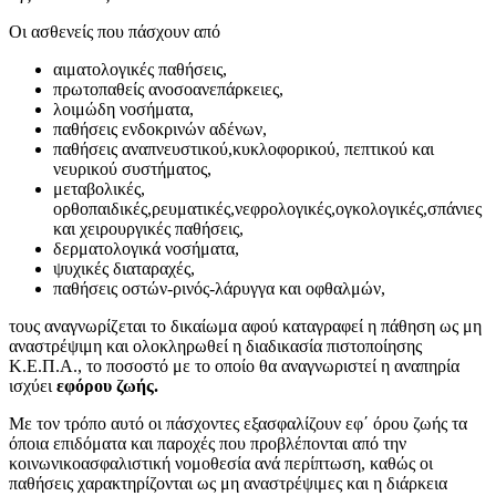
Οι ασθενείς που πάσχουν από
αιματολογικές παθήσεις,
πρωτοπαθείς ανοσοανεπάρκειες,
λοιμώδη νοσήματα,
παθήσεις ενδοκρινών αδένων,
παθήσεις αναπνευστικού,κυκλοφορικού, πεπτικού και
νευρικού συστήματος,
μεταβολικές,
ορθοπαιδικές,ρευματικές,νεφρολογικές,ογκολογικές,σπάνιες
και χειρουργικές παθήσεις,
δερματολογικά νοσήματα,
ψυχικές διαταραχές,
παθήσεις οστών-ρινός-λάρυγγα και οφθαλμών,
τους αναγνωρίζεται το δικαίωμα αφού καταγραφεί η πάθηση ως μη
αναστρέψιμη και ολοκληρωθεί η διαδικασία πιστοποίησης
Κ.Ε.Π.Α., το ποσοστό με το οποίο θα αναγνωριστεί η αναπηρία
ισχύει
εφόρου ζωής.
Με τον τρόπο αυτό οι πάσχοντες εξασφαλίζουν εφ΄ όρου ζωής τα
όποια επιδόματα και παροχές που προβλέπονται από την
κοινωνικοασφαλιστική νομοθεσία ανά περίπτωση, καθώς οι
παθήσεις χαρακτηρίζονται ως μη αναστρέψιμες και η διάρκεια