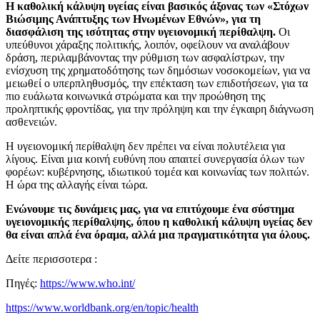
Η καθολική κάλυψη υγείας είναι βασικός άξονας των «Στόχων
Βιώσιμης Ανάπτυξης των Ηνωμένων Εθνών», για τη
διασφάλιση της ισότητας στην υγειονομική περίθαλψη.
Οι
υπεύθυνοι χάραξης πολιτικής, λοιπόν, οφείλουν να αναλάβουν
δράση, περιλαμβάνοντας την ρύθμιση των ασφαλίστρων, την
ενίσχυση της χρηματοδότησης των δημόσιων νοσοκομείων, για να
μειωθεί ο υπερπληθυσμός, την επέκταση των επιδοτήσεων, για τα
πιο ευάλωτα κοινωνικά στρώματα και την προώθηση της
προληπτικής φροντίδας, για την πρόληψη και την έγκαιρη διάγνωση
ασθενειών.
Η υγειονομική περίθαλψη δεν πρέπει να είναι πολυτέλεια για
λίγους. Είναι μια κοινή ευθύνη που απαιτεί συνεργασία όλων των
φορέων: κυβέρνησης, ιδιωτικού τομέα και κοινωνίας των πολιτών.
Η ώρα της αλλαγής είναι τώρα.
Ενώνουμε τις δυνάμεις μας, για να επιτύχουμε ένα σύστημα
υγειονομικής περίθαλψης, όπου η καθολική κάλυψη υγείας δεν
θα είναι απλά ένα όραμα, αλλά μια πραγματικότητα για όλους.
Δείτε περισσοτερα :
Πηγές:
https://www.who.int/
https://www.worldbank.org/en/topic/health