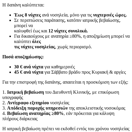
Η δαπάνη καλύπτεται:
Έως 8 νύχτες
ανά νοσηλεία, μόνο για τις
νυχτερινές ώρες.
Σε περιπτώσεις παράτασης, κατόπιν ιατρικής βεβαίωσης,
μπορεί να
καλυφθεί έως και
12 νύχτες συνολικά.
Για δικαιούχους με αναπηρία ≥80%, η αποζημίωση μπορεί να
καλύπτει
όλες
τις νύχτες νοσηλείας
, χωρίς περιορισμό.
Ποσά αποζημίωσης:
30 € ανά νύχτα
για καθημερινές
45 € ανά νύχτα
για Σάββατο βράδυ προς Κυριακή & αργίες
Για την επιστροφή της δαπάνης, απαιτείται η προσκόμιση των εξής:
1.
Ιατρική βεβαίωση
του Διευθυντή Κλινικής, με επικύρωση
υπογραφής
2.
Αντίγραφο εξιτηρίου
νοσηλείας
3.
Απόδειξη παροχής υπηρεσιών
της αποκλειστικής νοσοκόμας
4.
Βεβαίωση αναπηρίας ≥80%
, εάν πρόκειται για κάλυψη
πλήρους διάρκειας
Η ιατρική βεβαίωση πρέπει να εκδοθεί εντός του χρόνου νοσηλείας