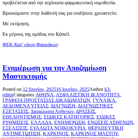
προβλέπεται από την ισχύουσα φαρμακευτική νομοθεσία.
Βρισκόμαστε στην διάθεσή σας για οτιδήποτε χρειαστείτε.
Με εκτίμηση,
Εκ μέρους της ομάδας του Κάπα3.
ΦΕΚ Κατ’ οίκον Φαρμάκων
Ενημέρωση για την Αποζημίωση
Μαστεκτομής
Posted on
12 Ιουνίου, 2025
16 Ιουνίου, 2025
Author
k3-
editor
Categories
ΑΘΗΝΑ
,
ΑΣΦΑΛΙΣΤΙΚΗ ΙΚΑΝΟΤΗΤΑ
,
ΓΡΑΦΕΙΑ ΠΡΟΣΤΑΣΙΑΣ ΔΙΚΑΙΩΜΑΤΩΝ
,
ΓΥΝΑΙΚΑ
,
ΔΕΔΟΜΕΝΑ ΥΓΕΙΑΣ
,
ΔΙΑΓΝΩΣΗ
,
ΔΙΑΓΝΩΣΤΙΚΕΣ
ΕΞΕΤΑΣΕΙΣ
,
Δικαιώματα Ασθενών
,
ΔΡΑΣΕΙΣ
,
ΕΘΕΛΟΝΤΙΣΜΟΣ
,
ΕΙΔΙΚΕΣ ΚΑΤΗΓΟΡΙΕΣ
,
ΕΙΔΙΚΕΣ
ΡΥΘΜΙΣΕΙΣ
,
ΕΛΛΑΔΑ
,
ΕΝΗΜΕΡΩΣΗ
,
ΕΝΩΣΕΙΣ ΑΣΘΕΝΩΝ
,
ΕΞΕΛΙΞΕΙΣ
,
ΕΥΑΛΩΤΑ ΝΟΙΚΟΚΥΡΙΑ
,
ΘΕΡΑΠΕΥΤΙΚΗ
ΑΝΤΙΜΕΤΩΠΙΣΗ
,
ΚΑΡΚΙΝΟΣ
,
ΚΑΡΚΙΝΟΣ ΜΑΣΤΟΥ
,