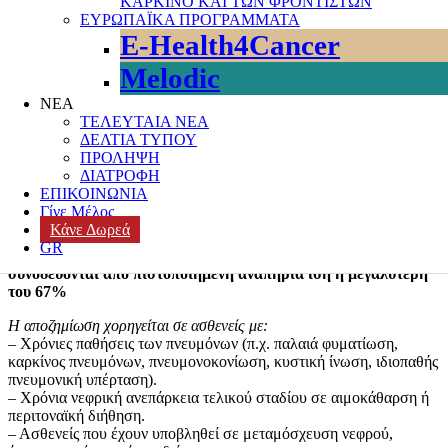
ΚΑΡΚΙΝΟ ΚΑΙ ΤΩΝ ΦΡΟΝΤΙΣΤΩΝ
ΚΟΙΝΩΝΙΚΗ ΠΡΟΣΤΑΣΙΑ
,
ΟΓΚΟΛΟΓΙΚΟΙ ΑΣΘΕΝΕΙΣ
,
ΕΥΡΩΠΑΪΚΑ ΠΡΟΓΡΑΜΜΑΤΑ
ΠΛΗΡΟΦΟΡΙΕΣ
,
ΠΟΙΟΤΗΤΑ ΣΤΗΝ ΟΓΚΟΛΟΓΙΚΗ
E-Health4Cancer
ΦΡΟΝΤΙΔΑ
,
ΠΡΟΣΒΑΣΙΜΟΤΗΤΑ
,
ΦΑΡΜΑΚΑ –
ΕΞΕΤΑΣΕΙΣ
Leave a comment
Melodic
Ο ΕΟΠΥΥ ανακοίνωσε τη διαδικασία και τις προϋποθέσεις
ΝΕΑ
για τη χορήγηση της
ΤΕΛΕΥΤΑΙΑ ΝΕΑ
αποζημίωσης αεροθεραπείας για το έτος 2025, το οποίο
ΔΕΛΤΙΑ ΤΥΠΟΥ
ορίζεται στα 200 ευρώ, και αφορά το χρονικό διάστημα από
ΠΡΟΛΗΨΗ
01/06/2025 έως 31/08/2025.
ΔΙΑΤΡΟΦΗ
ΕΠΙΚΟΙΝΩΝΙΑ
Σύμφωνα με τον Ενιαίο Κανονισμό Παροχών Υγείας (ΦΕΚ 2106/
Γίνε Μέλος
τ.Β΄/02-05-2025), η
Κάνε Δωρεά
αποζημίωση παρέχεται σε ασφαλισμένους με συγκεκριμένες
GR
χρόνιες παθήσεις,
που
συνοδεύονται από πιστοποιημένη αναπηρία ίση ή μεγαλύτερη
του 67%
Η αποζημίωση χορηγείται σε ασθενείς με:
– Χρόνιες παθήσεις των πνευμόνων (π.χ. παλαιά φυματίωση,
καρκίνος πνευμόνων, πνευμονοκονίωση, κυστική ίνωση, ιδιοπαθής
πνευμονική υπέρταση).
– Χρόνια νεφρική ανεπάρκεια τελικού σταδίου σε αιμοκάθαρση ή
περιτοναϊκή διήθηση.
– Ασθενείς που έχουν υποβληθεί σε μεταμόσχευση νεφρού,