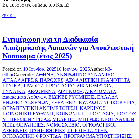
Εκ μέρους της ομάδας του Κάπα3
ΦΕΚ_
Ενημέρωση για τη Διαδικασία
Αποζημίωσης Δαπανών για Αποκλειστική
Νοσοκόμα (έτος 2025)
Posted on
10 Ιουνίου, 2025
16 Ιουνίου, 2025
Author
k3-
editor
Categories
ΑΘΗΝΑ
,
ΑΝΘΡΩΠΙΝΟ ΔΥΝΑΜΙΚΟ
,
ΑΠΑΛΛΑΓΕΣ & ΠΑΡΟΧΕΣ
,
ΑΣΦΑΛΙΣΤΙΚΗ ΙΚΑΝΟΤΗΤΑ
,
ΓΕΝΙΚΑ
,
ΓΡΑΦΕΙΑ ΠΡΟΣΤΑΣΙΑΣ ΔΙΚΑΙΩΜΑΤΩΝ
,
ΓΥΝΑΙΚΑ
,
ΔΕΔΟΜΕΝΑ
,
ΔΙΑΓΝΩΣΗ
,
ΔΙΚΑΙΩΜΑΤΑ
,
Δικαιώματα Ασθενών
,
ΕΙΔΙΚΕΣ ΡΥΘΜΙΣΕΙΣ
,
ΕΛΛΑΔΑ
,
ΕΝΩΣΕΙΣ ΑΣΘΕΝΩΝ
,
ΕΞΕΛΙΞΕΙΣ
,
ΕΥΑΛΩΤΑ ΝΟΙΚΟΚΥΡΙΑ
,
ΘΕΡΑΠΕΥΤΙΚΗ ΑΝΤΙΜΕΤΩΠΙΣΗ
,
ΚΑΡΚΙΝΟΣ
,
ΚΟΙΝΩΝΙΚΗ ΕΥΘΥΝΗ
,
ΚΟΙΝΩΝΙΚΗ ΠΡΟΣΤΑΣΙΑ
,
ΚΟΣΤΟΣ
ΥΠΗΡΕΣΙΩΝ ΥΓΕΙΑΣ
,
ΜΕΛΕΤΕΣ
,
ΜΗΤΡΩΟ ΝΕΟΠΛΑΣΙΩΝ
,
ΝΕΕΣ ΘΕΡΑΠΕΙΕΣ
,
ΝΟΜΟΣΧΕΔΙΟ
,
ΟΓΚΟΛΟΓΙΚΟΙ
ΑΣΘΕΝΕΙΣ
,
ΠΛΗΡΟΦΟΡΙΕΣ
,
ΠΟΙΟΤΗΤΑ ΣΤΗΝ
ΟΓΚΟΛΟΓΙΚΗ ΦΡΟΝΤΙΔΑ
,
ΠΡΟΓΡΑΜΜΑ ΥΠΟΣΤΗΡΙΞΗΣ
,