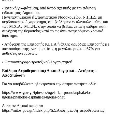
• Ιατρική γνωμάτευση, από ιατρό σχετικής με την πάθηση
ειδικότητας, Δημοσίου,
Πανεπιστημιακού ή Στρατιωτικού Νοσοκομείου, Ν.Π.Ι.Δ. μη
κερδοσκοπικού χαρακτήρα, συμβεβλημένων κλινικών καθώς και
των Μ.Χ.Α.- Μ.Τ.Ν., στην οποία να βεβαιώνεται η πάθηση και η
συνέχιση της θεραπείας κατά το ως άνω αναφερόμενο χρονικό
διάστημα.
• Απόφαση της Επιτροπής ΚΕΠΑ ή άλλης αρμόδιας Επιτροπής με
πιστοποίηση της αναπηρίας ίσης ή μεγαλύτερης του 67% για
παθήσεις πνευμόνων.
• Φωτοαντίγραφο τραπεζικού λογαριασμού.
Επίδομα Αεροθεραπείας: Δικαιολογητικά – Αιτήσεις –
Αποζημίωση
Για να υποβάλλεται ηλεκτρονικά την αίτηση πατήστε εδώ:
https://www.gov.gr/ipiresies/ugeia-kai-pronoia/phakelos-
ugeias/phakelos-asphalises-ugeias-phau
Δείτε αναλυτικά και αυτό
https://mitos.gov.gr/index.php/ΔΔ:Αποζημίωση_αεροθεραπείας