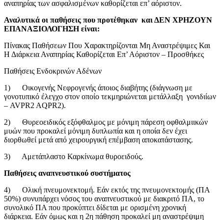
αναπηρίας των ασφαλισμένων καθορίζεται επ’ αόριστον.
Αναλυτικά οι παθήσεις που προτέθηκαν και ΔΕΝ ΧΡΗΖΟΥΝ
ΕΠΑΝΑΞΙΟΛΟΓΗΣΗ είναι:
Πίνακας Παθήσεων Που Χαρακτηρίζονται Μη Αναστρέψιμες Και
Η Διάρκεια Αναπηρίας Καθορίζεται Επ’ Αόριστον – Προσθήκες
Παθήσεις Ενδοκρινών Αδένων
1) Οικογενής Νεφρογενής άποιος διαβήτης (διάγνωση με
γονοτυπικό έλεγχο στον οποίο τεκμηριώνεται μετάλλαξη γονιδιίων
– AVPR2 AQPR2).
2) Θυρεοειδικός εξόφθαλμος με μόνιμη πάρεση οφθαλμιικών
μυών που προκαλεί μόνιμη δυπλωπία και η οποία δεν έχει
διορθωθεί μετά από χειρουργική επέμβαση αποκατάστασης.
3) Αμετάπλαστο Καρκίνωμα θυροειδούς.
Παθήσεις αναπνευστικού συστήματος
4) Ολική πνευμονεκτομή. Εάν εκτός της πνευμονεκτομής (ΠΑ
50%) συνυπάρχει νόσος του αναπνευστικού με διακριτό ΠΑ, το
συνολικό ΠΑ που προκύπτει δίδεται με ορισμένη χρονική
διάρκεια. Εάν όμως και η 2η πάθηση προκαλεί μη αναστρέψιμη