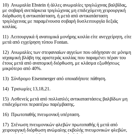
10) Ανωμαλία Ebstein ή άλλες ανωμαλίες τριγλώχινας βαλβίδας,
με σοβαρή ανεπάρκεια τριγλώχινας μη επιδεχόμενη χειρουργική
διόρθωση ή αντικατάσταση, ή μετά από αντικατάσταση
τριγλόχεινας με παραμένουσα σοβαρή δυσλειτουργία δεξιάς
κοιλίας.
11) Λειτουργικά ή ανατομικά μονήρης κοιλία είτε ανεγχείρητη, είτε
μετά από εγχείρηση τύπου Fontan.
12) Ανωμαλίες των στεφανιαίων αγγείων που οδήγησαν σε μόνιμη
ισχαιμική βλάβη της αριστεράς κοιλίας που παραμένει πέραν του
έτους μετά από ανατομική διόρθωση, με κλάσμα εξωθήσεως
μικρότερο από 40%.
13) Σύνδρομο Eisenmerger από οποιαδήποτε πάθηση.
14) Τρισωμίες 13,18,21.
15) Ασθενείς μετά από πολλαπλές αντικαταστάσεις βαλβίδων μη
επιδεχόμενοι περαιτέρω παρέμβασης.
16) Πρωτοπαθής πνευμονική υπέρταση.
17) Στένωση πνευμονικών φλεβών πρωτοπαθής ή μετά από
χειρουργική διόρθωση ανώμαλης εκβολής πνευμονικών φλεβών,