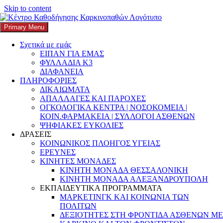
Skip to content
Search
Αναζήτηση για:
Primary Menu
K3
ΚΕΝΤΡΟ ΚΑΘΟΔΗΓΗΣΗΣ ΚΑΡΚΙΝΟΠΑΘΩΝ
Σχετικά με εμάς
Κατηγορία:
ΑΣΦΑΛΙΣΤΙΚΗ
ΕΙΠΑΝ ΓΙΑ ΕΜΑΣ
ΦΥΛΛΑΔΙΑ Κ3
ΙΚΑΝΟΤΗΤΑ
ΔΙΑΦΑΝΕΙΑ
ΠΛΗΡΟΦΟΡΙΕΣ
ΔΙΚΑΙΩΜΑΤΑ
ΑΠΑΛΛΑΓΕΣ ΚΑΙ ΠΑΡΟΧΕΣ
ΟΓΚΟΛΟΓΙΚΑ ΚΕΝΤΡΑ | ΝΟΣΟΚΟΜΕΙΑ |
Επίδομα Αεροθεραπείας για το 2025 –
ΚΟΙΝ.ΦΑΡΜΑΚΕΙΑ | ΣΥΛΛΟΓΟΙ ΑΣΘΕΝΩΝ
ΨΗΦΙΑΚΕΣ ΕΥΚΟΛΙΕΣ
Προϋποθέσεις για τη χορήγηση του
ΔΡΑΣΕΙΣ
επιδόματος
ΚΟΙΝΩΝΙΚΟΣ ΠΛΟΗΓΟΣ ΥΓΕΙΑΣ
ΕΡΕΥΝΕΣ
ΚΙΝΗΤΕΣ ΜΟΝΑΔΕΣ
Posted on
29 Σεπτεμβρίου, 2025
Author
k3-editor
Categories
ΚΙΝΗΤΗ ΜΟΝΑΔΑ ΘΕΣΣΑΛΟΝΙΚΗ
ΑΘΗΝΑ
,
ΑΠΑΛΛΑΓΕΣ & ΠΑΡΟΧΕΣ
,
ΑΠΑΛΛΑΓΕΣ ΚΑΙ
ΚΙΝΗΤΗ ΜΟΝΑΔΑ ΑΛΕΞΑΝΔΡΟΥΠΟΛΗ
ΠΑΡΟΧΕΣ
,
ΑΣΦΑΛΙΣΤΙΚΗ ΙΚΑΝΟΤΗΤΑ
,
ΔΕΔΟΜΕΝΑ
,
ΕΚΠΑΙΔΕΥΤΙΚΑ ΠΡΟΓΡΑΜΜΑΤΑ
ΔΙΚΑΙΩΜΑΤΑ
,
Δικαιώματα Ασθενών
,
ΕΙΔΙΚΕΣ ΚΑΤΗΓΟΡΙΕΣ
,
ΜΑΡΚΕΤΙΝΓΚ ΚΑΙ ΚΟΙΝΩΝΙΑ ΤΩΝ
ΕΙΔΙΚΕΣ ΡΥΘΜΙΣΕΙΣ
,
ΕΛΛΑΔΑ
,
ΕΠΙΔΟΜΑ
ΠΟΛΙΤΩΝ
ΑΕΡΟΘΕΡΑΠΕΙΑΣ
,
ΕΥΡΩΠΑΙΚΟΣ ΚΩΔΙΚΑΣ ΚΑΤΑ ΤΟΥ
ΔΕΞΙΟΤΗΤΕΣ ΣΤΗ ΦΡΟΝΤΙΔΑ ΑΣΘΕΝΩΝ ΜΕ
ΚΑΡΚΙΝΟΥ
,
ΚΑΡΚΙΝΟΣ
,
ΚΑΡΚΙΝΟΣ ΤΟΥ ΠΝΕΥΜΟΝΑ
,