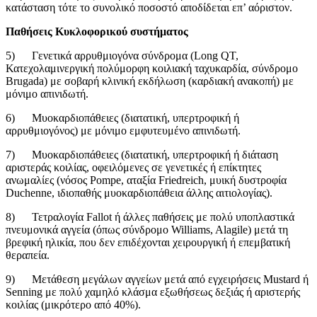
κατάσταση τότε το συνολικό ποσοστό αποδίδεται επ’ αόριστον.
Παθήσεις Κυκλοφορικού συστήματος
5) Γενετικά αρρυθμιογόνα σύνδρομα (Long QT,
Κατεχολαμινεργική πολύμορφη κοιλιακή ταχυκαρδία, σύνδρομο
Brugada) με σοβαρή κλινική εκδήλωση (καρδιακή ανακοπή) με
μόνιμο απινιδωτή.
6) Μυοκαρδιοπάθειες (διατατική, υπερτροφική ή
αρρυθμιογόνος) με μόνιμο εμφυτευμένο απινιδωτή.
7) Μυοκαρδιοπάθειες (διατατική, υπερτροφική ή διάταση
αριστεράς κοιλίας, οφειλόμενες σε γενετικές ή επίκτητες
ανωμαλίες (νόσος Pompe, αταξία Friedreich, μυική δυστροφία
Duchenne, ιδιοπαθής μυοκαρδιοπάθεια άλλης αιτιολογίας).
8) Τετραλογία Fallot ή άλλες παθήσεις με πολύ υποπλαστικά
πνευμονικά αγγεία (όπως σύνδρομο Williams, Alagile) μετά τη
βρεφική ηλικία, που δεν επιδέχονται χειρουργική ή επεμβατική
θεραπεία.
9) Μετάθεση μεγάλων αγγείων μετά από εγχειρήσεις Mustard ή
Senning με πολύ χαμηλό κλάσμα εξωθήσεως δεξιάς ή αριστερής
κοιλίας (μικρότερο από 40%).