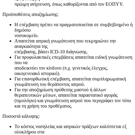
πρώιμη ανίχνευση, όπως καθορίζονται από τον ΕΟΠΥΥ.
Προϋποθέσεις αποζημίωσης:
Η επέμβαση πρέπει να πραγματοποιείται σε συμβεβλημένο ή
δημόσιο
νοσοκομείο.
Απαιτείται ιατρική γνωμάτευση που τεκμηριώνει την
αναγκαιότητα της
επέμβασης, βάσει ICD-10 διάγνωσης.
Για προφυλακτικές επεμβάσεις απαιτείται ειδική γνωμάτευση
που να
αποδεικνύει τον κίνδυνο (π.χ. γενετικός έλεγχος,
οικογενειακό ιστορικό).
Για επανορθωτική επέμβαση, απαιτείται συμπληρωματική
γνωμάτευση του θεράποντος ιατρού.
Για την αποζημίωση πρόθεσης μαστού ή άλλων
θεραπευτικών μέσων, απαιτείται παραστατικό αγοράς
(τιμολόγιο) και γνωμάτευση ιατρού που περιγράφει τον τύπο
και τη χρήση του προθέματος.
Ποσοστά κάλυψης:
Το κόστος νοσηλείας και ιατρικών πράξεων καλύπτεται εξ
ολοκλήρου στα