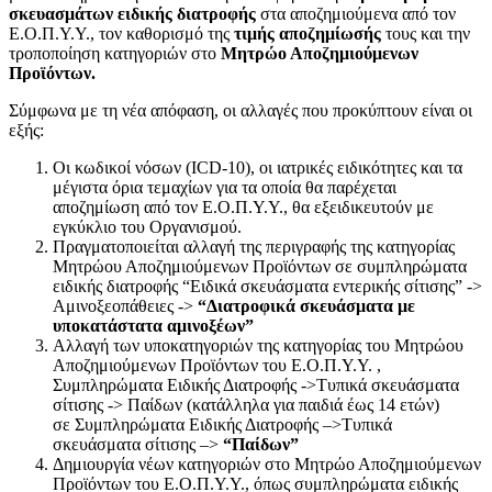
σκευασμάτων ειδικής διατροφής
στα αποζημιούμενα από τον
Ε.Ο.Π.Υ.Υ., τον καθορισμό της
τιμής αποζημίωσής
τους και την
τροποποίηση κατηγοριών στο
Μητρώο Αποζημιούμενων
Προϊόντων.
Σύμφωνα με τη νέα απόφαση, οι αλλαγές που προκύπτουν είναι οι
εξής:
Οι κωδικοί νόσων (ICD-10), οι ιατρικές ειδικότητες και τα
μέγιστα όρια τεμαχίων για τα οποία θα παρέχεται
αποζημίωση από τον Ε.Ο.Π.Υ.Υ., θα εξειδικευτούν με
εγκύκλιο του Οργανισμού.
Πραγματοποιείται αλλαγή της περιγραφής της κατηγορίας
Μητρώου Αποζημιούμενων Προϊόντων σε συμπληρώματα
ειδικής διατροφής “Ειδικά σκευάσματα εντερικής σίτισης” ->
Αμινοξεοπάθειες ->
“Διατροφικά σκευάσματα με
υποκατάστατα αμινοξέων”
Αλλαγή των υποκατηγοριών της κατηγορίας του Μητρώου
Αποζημιούμενων Προϊόντων του Ε.Ο.Π.Υ.Υ. ,
Συμπληρώματα Ειδικής Διατροφής ->Τυπικά σκευάσματα
σίτισης -> Παίδων (κατάλληλα για παιδιά έως 14 ετών)
σε Συμπληρώματα Ειδικής Διατροφής –>Τυπικά
σκευάσματα σίτισης –>
“Παίδων”
Δημιουργία νέων κατηγοριών στο Μητρώο Αποζημιούμενων
Προϊόντων του Ε.Ο.Π.Υ.Υ., όπως συμπληρώματα ειδικής