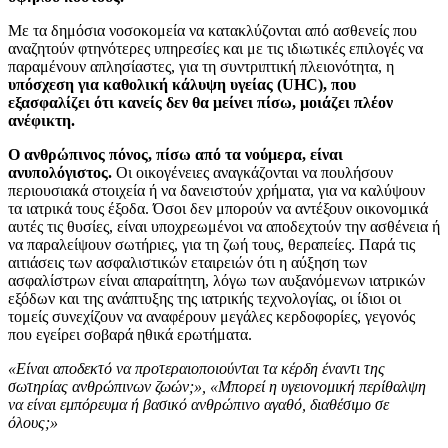
Με τα δημόσια νοσοκομεία να κατακλύζονται από ασθενείς που
αναζητούν φτηνότερες υπηρεσίες και με τις ιδιωτικές επιλογές να
παραμένουν απλησίαστες, για τη συντριπτική πλειονότητα, η
υπόσχεση για καθολική κάλυψη υγείας (UHC), που
εξασφαλίζει ότι κανείς δεν θα μείνει πίσω, μοιάζει πλέον
ανέφικτη.
Ο ανθρώπινος πόνος, πίσω από τα νούμερα, είναι
ανυπολόγιστος.
Οι οικογένειες αναγκάζονται να πουλήσουν
περιουσιακά στοιχεία ή να δανειστούν χρήματα, για να καλύψουν
τα ιατρικά τους έξοδα. Όσοι δεν μπορούν να αντέξουν οικονομικά
αυτές τις θυσίες, είναι υποχρεωμένοι να αποδεχτούν την ασθένεια ή
να παραλείψουν σωτήριες, για τη ζωή τους, θεραπείες. Παρά τις
αιτιάσεις των ασφαλιστικών εταιρειών ότι η αύξηση των
ασφαλίστρων είναι απαραίτητη, λόγω των αυξανόμενων ιατρικών
εξόδων και της ανάπτυξης της ιατρικής τεχνολογίας, οι ίδιοι οι
τομείς συνεχίζουν να αναφέρουν μεγάλες κερδοφορίες, γεγονός
που εγείρει σοβαρά ηθικά ερωτήματα.
«Είναι αποδεκτό να προτεραιοποιούνται τα κέρδη
έναντι της
σωτηρίας ανθρώπινων ζωών;»
, «Μπορεί
η υγειονομική περίθαλψη
να είναι εμπόρευμα ή βασικό ανθρώπινο αγαθό, διαθέσιμο σε
όλους;»