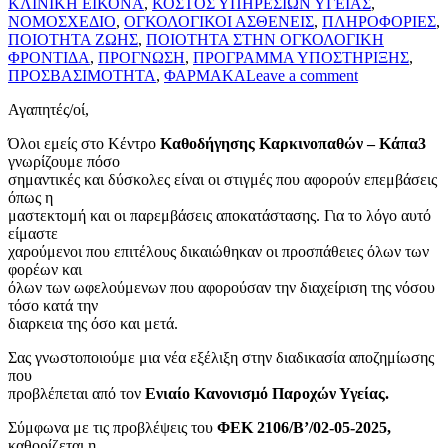
ΚΛΙΝΙΚΗ ΕΙΚΟΝΑ
,
ΚΟΣΤΟΣ ΥΠΗΡΕΣΙΩΝ ΥΓΕΙΑΣ
,
ΝΟΜΟΣΧΕΔΙΟ
,
ΟΓΚΟΛΟΓΙΚΟΙ ΑΣΘΕΝΕΙΣ
,
ΠΛΗΡΟΦΟΡΙΕΣ
,
ΠΟΙΟΤΗΤΑ ΖΩΗΣ
,
ΠΟΙΟΤΗΤΑ ΣΤΗΝ ΟΓΚΟΛΟΓΙΚΗ
ΦΡΟΝΤΙΔΑ
,
ΠΡΟΓΝΩΣΗ
,
ΠΡΟΓΡΑΜΜΑ ΥΠΟΣΤΗΡΙΞΗΣ
,
ΠΡΟΣΒΑΣΙΜΟΤΗΤΑ
,
ΦΑΡΜΑΚΑ
Leave a comment
Αγαπητές/οί,
Όλοι εμείς στο Κέντρο
Καθοδήγησης Καρκινοπαθών – Κάπα3
γνωρίζουμε πόσο
σημαντικές και δύσκολες είναι οι στιγμές που αφορούν επεμβάσεις
όπως η
μαστεκτομή και οι παρεμβάσεις αποκατάστασης. Για το λόγο αυτό
είμαστε
χαρούμενοι που επιτέλους δικαιώθηκαν οι προσπάθειες όλων των
φορέων και
όλων των ωφελούμενων που αφορούσαν την διαχείριση της νόσου
τόσο κατά την
διαρκεια της όσο και μετά.
Σας γνωστοποιούμε μια νέα εξέλιξη στην διαδικασία αποζημίωσης
που
προβλέπεται από τον
Ενιαίο Κανονισμό Παροχών Υγείας.
Σύμφωνα με τις προβλέψεις του
ΦΕΚ 2106/Β’/02-05-2025,
καθορίζεται η