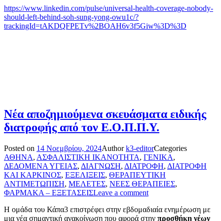
https://www.linkedin.com/pulse/universal-health-coverage-nobody-
should-left-behind-soh-sung-yong-owu1c/?
trackingId=tAKDQFPETv%2BOAH6v3f5Giw%3D%3D
Νέα αποζημιούμενα σκευάσματα ειδικής
διατροφής από τον Ε.Ο.Π.Π.Υ.
Posted on
14 Νοεμβρίου, 2024
Author
k3-editor
Categories
ΑΘΗΝΑ
,
ΑΣΦΑΛΙΣΤΙΚΗ ΙΚΑΝΟΤΗΤΑ
,
ΓΕΝΙΚΑ
,
ΔΕΔΟΜΕΝΑ ΥΓΕΙΑΣ
,
ΔΙΑΓΝΩΣΗ
,
ΔΙΑΤΡΟΦΗ
,
ΔΙΑΤΡΟΦΗ
ΚΑΙ ΚΑΡΚΙΝΟΣ
,
ΕΞΕΛΙΞΕΙΣ
,
ΘΕΡΑΠΕΥΤΙΚΗ
ΑΝΤΙΜΕΤΩΠΙΣΗ
,
ΜΕΛΕΤΕΣ
,
ΝΕΕΣ ΘΕΡΑΠΕΙΕΣ
,
ΦΑΡΜΑΚΑ – ΕΞΕΤΑΣΕΙΣ
Leave a comment
Η ομάδα του Κάπα3 επιστρέφει στην εβδομαδιαία ενημέρωση με
μια νέα σημαντική ανακοίνωση που αφορά στην
προσθήκη νέων