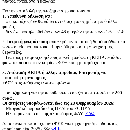
ήπατος, πνεύμονα ή καρδιάς.
Για την καταβολή της αποζημίωσης απαιτούνται:
1.
Υπεύθυνη δήλωση ότι:
– ο δικαιούχος δεν θα λάβει αντίστοιχη αποζημίωση από άλλο
φορέα,
– δεν έχει νοσηλευθεί άνω των 46 ημερών την περίοδο 1/6 – 31/8.
2.
Ιατρική γνωμάτευση
από θεράποντα ιατρό ή δημόσιο/ιδιωτικό
νοσοκομείο που πιστοποιεί την πάθηση και τη συνέχιση της
θεραπείας.
– Για τους μεταμοσχευμένους αρκεί η απόφαση ΚΕΠΑ, εφόσον
φαίνεται ποσοστό αναπηρίας ≥67% και η μεταμόσχευση.
3.
Απόφαση ΚΕΠΑ ή άλλης αρμόδιας Επιτροπής
για
πιστοποίηση αναπηρίας
≥67% στις παθήσεις των πνευμόνων.
Η αποζημίωση για την αεροθεραπεία ορίζεται στο ποσό των
200
ευρώ.
Οι αιτήσεις υποβάλλονται έως τις 28 Φεβρουαρίου 2026:
– Με φυσική παρουσία στις ΠΕΔΙ του ΕΟΠΥΥ.
– Ηλεκτρονικά μέσω της πλατφόρμας ΦΑΥ:
ΕΔΩ
Δείτε αναλυτικά το σχετικό ΦΕΚ για τη χορήγηση επιδόματος
αεροθεραπείας 2025 εδώ:
ΦΕΚ