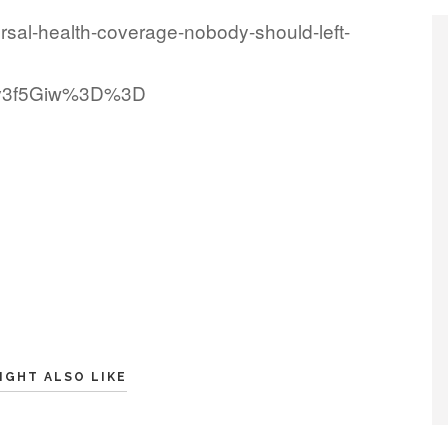
ersal-health-coverage-nobody-should-left-
6v3f5Giw%3D%3D
IGHT ALSO LIKE