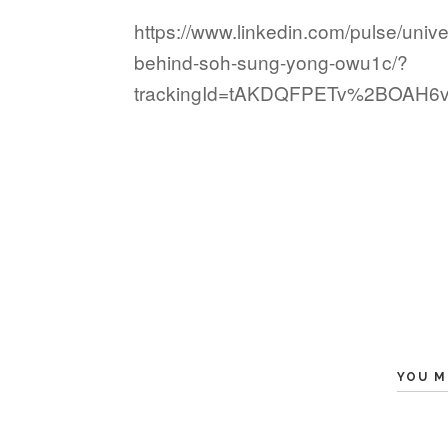
https://www.linkedin.com/pulse/univ
behind-soh-sung-yong-owu1c/?
trackingId=tAKDQFPETv%2BOAH
YOU M