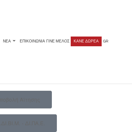
ΝΕΑ
ΕΠΙΚΟΙΝΩΝΙΑ
ΓΊΝΕ ΜΈΛΟΣ
ΚΆΝΕ ΔΩΡΕΆ
GR
ΑΡΚΙΝΟ ΚΑΙ ΤΩΝ
ποβολή Αίτησης
.ΔΙ.ΒΙ.Μ. - ΔΙ.ΠΑ.Ε.