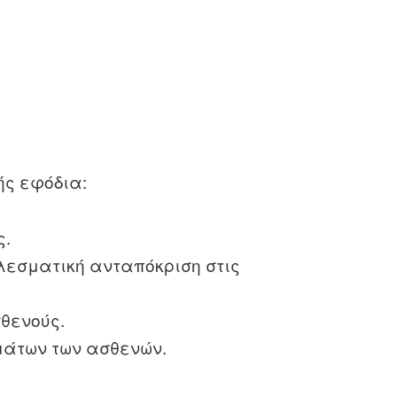
ής εφόδια:
ς.
λεσματική ανταπόκριση στις
θενούς.
μάτων των ασθενών.