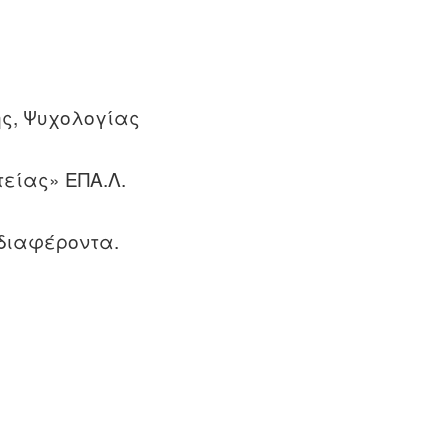
ής, Ψυχολογίας
τείας» ΕΠΑ.Λ.
διαφέροντα.