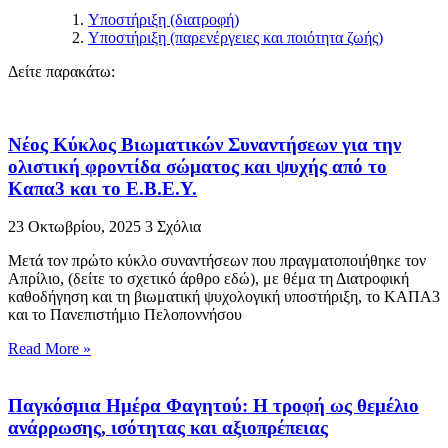
Υποστήριξη (διατροφή)
Υποστήριξη (παρενέργειες και ποιότητα ζωής)
Δείτε παρακάτω:
Νέος Κύκλος Βιωματικών Συναντήσεων για την
ολιστική φροντίδα σώματος και ψυχής από το
Καπα3 και το Ε.Β.Ε.Υ.
23 Οκτωβρίου, 2025
3 Σχόλια
Μετά τον πρώτο κύκλο συναντήσεων που πραγματοποιήθηκε τον
Απρίλιο, (δείτε το σχετικό άρθρο εδώ), με θέμα τη Διατροφική
καθοδήγηση και τη βιωματική ψυχολογική υποστήριξη, το ΚΑΠΑ3
και το Πανεπιστήμιο Πελοποννήσου
Read More »
Παγκόσμια Ημέρα Φαγητού: Η τροφή ως θεμέλιο
ανάρρωσης, ισότητας και αξιοπρέπειας