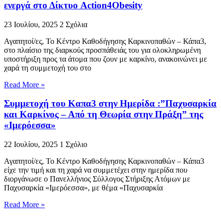
ενεργά στο Δίκτυο Action4Obesity
23 Ιουλίου, 2025
2 Σχόλια
Αγαπητοί/ες, Το Κέντρο Καθοδήγησης Καρκινοπαθών – Κάπα3,
στο πλαίσιο της διαρκούς προσπάθειάς του για ολοκληρωμένη
υποστήριξη προς τα άτομα που ζουν με καρκίνο, ανακοινώνει με
χαρά τη συμμετοχή του στο
Read More »
Συμμετοχή του Καπα3 στην Ημερίδα :”Παχυσαρκία
και Καρκίνος – Από τη Θεωρία στην Πράξη” της
«Ιμερόεσσα»
22 Ιουλίου, 2025
1 Σχόλιο
Αγαπητοί/ες, Το Κέντρο Καθοδήγησης Καρκινοπαθών – Κάπα3
είχε την τιμή και τη χαρά να συμμετέχει στην ημερίδα που
διοργάνωσε ο Πανελλήνιος Σύλλογος Στήριξης Ατόμων με
Παχυσαρκία «Ιμερόεσσα», με θέμα «Παχυσαρκία
Read More »