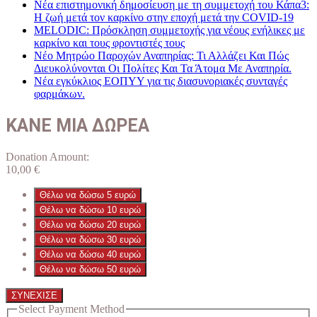
Νέα επιστημονική δημοσίευση με τη συμμετοχή του Κάπα3:
Η ζωή μετά τον καρκίνο στην εποχή μετά την COVID-19
MELODIC: Πρόσκληση συμμετοχής για νέους ενήλικες με
καρκίνο και τους φροντιστές τους
Νέο Μητρώο Παροχών Αναπηρίας: Τι Αλλάζει Και Πώς
Διευκολύνονται Οι Πολίτες Και Τα Άτομα Με Αναπηρία.
Νέα εγκύκλιος ΕΟΠΥΥ για τις διασυνοριακές συνταγές
φαρμάκων.
ΚΑΝΕ ΜΙΑ ΔΩΡΕΑ
Donation Amount:
10,00
€
Θέλω να δώσω 5 ευρώ
Θέλω να δώσω 10 ευρώ
Θέλω να δώσω 20 ευρώ
Θέλω να δώσω 30 ευρώ
Θέλω να δώσω 40 ευρώ
Θέλω να δώσω 50 ευρώ
ΣΥΝΕΧΙΣΕ
Select Payment Method