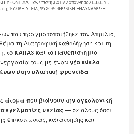
ΚΗ ΦΡΟΝΤΙΔΑ
,
Πσνεπιστήμιο Πελοποννήσου Ε.Β.Ε.Υ.
,
ωση
,
ΨΥΧΙΚΗ ΥΓΕΙΑ
,
ΨΥΧΟΚΟΙΝΩΝΙΚΗ ΕΝΔΥΝΑΜΩΣΗ
,
εων που πραγματοποιήθηκε τον Απρίλιο,
ε θέμα τη Διατροφική καθοδήγηση και τη
ξη,
το ΚΑΠΑ3 και το Πανεπιστήμιο
υνεργασία τους με έναν
νέο κύκλο
νων στην ολιστική φροντίδα
σε
άτομα που βιώνουν την ογκολογική
— σε όλους όσοι
παγγελματίες υγείας
ής επικοινωνίας, κατανόησης και