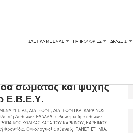
ΣΧΕΤΙΚΆ ΜΕ ΕΜΆΣ
ΠΛΗΡΟΦΟΡΙΕΣ
ΔΡΑΣΕΙΣ
τικών Συναντήσεων για
τίδα σώματος και ψυχής
 Ε.Β.Ε.Υ.
ΜΕΝΑ ΥΓΕΙΑΣ
,
ΔΙΑΤΡΟΦΗ
,
ΔΙΑΤΡΟΦΗ ΚΑΙ ΚΑΡΚΙΝΟΣ
,
ίδευση Ασθενών
,
ΕΛΛΑΔΑ
,
ενδυνάμωση ασθενών
,
ΥΡΩΠΑΙΚΟΣ ΚΩΔΙΚΑΣ ΚΑΤΑ ΤΟΥ ΚΑΡΚΙΝΟΥ
,
ΚΑΡΚΙΝΟΣ
,
κή Φροντίδα
,
Ογκολογικοί ασθενείς
,
ΠΑΝΕΠΙΣΤΗΜΙΑ
,