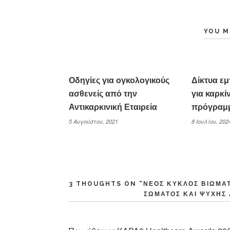
YOU M
Οδηγίες για ογκολογικούς
Δίκτυα ε
ασθενείς από την
για καρκί
Αντικαρκινική Εταιρεία
πρόγραμμ
5 Αυγούστου, 2021
8 Ιουλίου, 202
3 THOUGHTS ON “
ΝΈΟΣ ΚΎΚΛΟΣ ΒΙΩΜΑΤ
ΣΏΜΑΤΟΣ ΚΑΙ ΨΥΧΉΣ Α