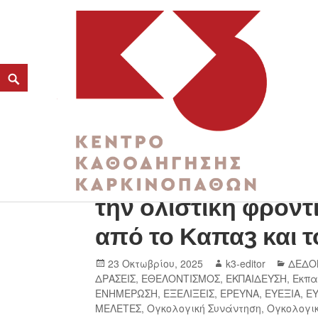
Νέος Κύκλος Βιωμα
K3
την ολιστική φρον
ΚΕΝΤΡΟ ΚΑΘΟΔΗΓΗΣΗΣ ΚΑΡΚΙΝΟΠΑΘΩΝ
από το Καπα3 και το
23 Οκτωβρίου, 2025
k3-editor
ΔΕΔΟ
ΔΡΑΣΕΙΣ
,
ΕΘΕΛΟΝΤΙΣΜΟΣ
,
ΕΚΠΑΙΔΕΥΣΗ
,
Εκπα
ΕΝΗΜΕΡΩΣΗ
,
ΕΞΕΛΙΞΕΙΣ
,
ΕΡΕΥΝΑ
,
ΕΥΕΞΙΑ
,
Ε
ΜΕΛΕΤΕΣ
,
Ογκολογική Συνάντηση
,
Ογκολογι