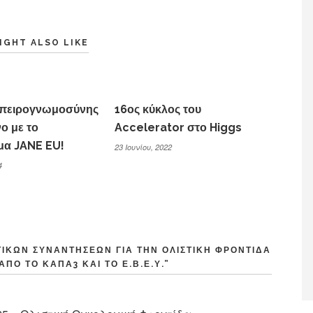
IGHT ALSO LIKE
μπειρογνωμοσύνης
16ος κύκλος του
νο με το
Accelerator στο Higgs
α JANE EU!
23 Ιουνίου, 2022
4
ΙΚΏΝ ΣΥΝΑΝΤΉΣΕΩΝ ΓΙΑ ΤΗΝ ΟΛΙΣΤΙΚΉ ΦΡΟΝΤΊΔΑ
ΠΌ ΤΟ ΚΑΠΑ3 ΚΑΙ ΤΟ Ε.Β.Ε.Υ.
”