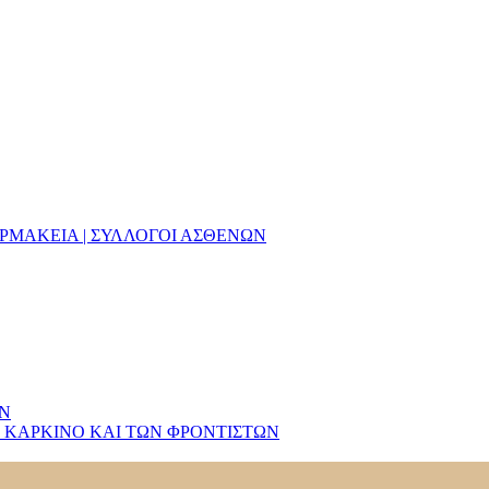
ΑΡΜΑΚΕΙΑ | ΣΥΛΛΟΓΟΙ ΑΣΘΕΝΩΝ
ΩΝ
 ΚΑΡΚΙΝΟ ΚΑΙ ΤΩΝ ΦΡΟΝΤΙΣΤΩΝ
«Κ3»
ιδρύθηκε το Μάρτιο του 2020.