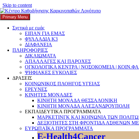
Skip to content
Primary Menu
K3
ΚΕΝΤΡΟ ΚΑΘΟΔΗΓΗΣΗΣ ΚΑΡΚΙΝΟΠΑΘΩΝ
Σχετικά με εμάς
ΕΙΠΑΝ ΓΙΑ ΕΜΑΣ
Search
ΦΥΛΛΑΔΙΑ Κ3
ΔΙΑΦΑΝΕΙΑ
ΠΛΗΡΟΦΟΡΙΕΣ
ΔΙΚΑΙΩΜΑΤΑ
ΑΠΑΛΛΑΓΕΣ ΚΑΙ ΠΑΡΟΧΕΣ
ΟΓΚΟΛΟΓΙΚΑ ΚΕΝΤΡΑ | ΝΟΣΟΚΟΜΕΙΑ | ΚΟΙΝ.Φ
Αναζήτηση για:
ΨΗΦΙΑΚΕΣ ΕΥΚΟΛΙΕΣ
ΔΡΑΣΕΙΣ
ΚΟΙΝΩΝΙΚΟΣ ΠΛΟΗΓΟΣ ΥΓΕΙΑΣ
ΕΡΕΥΝΕΣ
ΚΙΝΗΤΕΣ ΜΟΝΑΔΕΣ
ΚΙΝΗΤΗ ΜΟΝΑΔΑ ΘΕΣΣΑΛΟΝΙΚΗ
ΚΙΝΗΤΗ ΜΟΝΑΔΑ ΑΛΕΞΑΝΔΡΟΥΠΟΛΗ
ΕΚΠΑΙΔΕΥΤΙΚΑ ΠΡΟΓΡΑΜΜΑΤΑ
ΜΑΡΚΕΤΙΝΓΚ ΚΑΙ ΚΟΙΝΩΝΙΑ ΤΩΝ ΠΟΛΙΤ
ΔΕΞΙΟΤΗΤΕΣ ΣΤΗ ΦΡΟΝΤΙΔΑ ΑΣΘΕΝΩΝ ΜΕ
Το
Κέντρο Καθοδήγησης Καρκινοπαθών 
ΕΥΡΩΠΑΪΚΑ ΠΡΟΓΡΑΜΜΑΤΑ
E-Health4Cancer