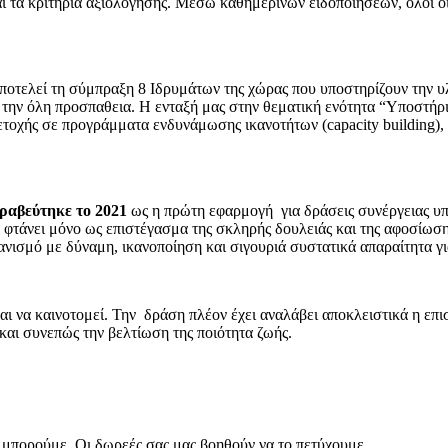
ι τα κριτήρια αξιολόγησης. Μέσω καθημερινών ειδοποιήσεων, όλοι οι
ποτελεί τη σύμπραξη 8 Ιδρυμάτων της χώρας που υποστηρίζουν την 
 την όλη προσπαθεια. Η ενταξή μας στην θεματική ενότητα “Υποστήρι
οχής σε προγράμματα ενδυνάμωσης ικανοτήτων (capacity building),
ραβεύτηκε το 2021
ως η πρώτη εφαρμογή για δράσεις συνέργειας υπέ
ν φτάνει μόνο ως επιστέγασμα της σκληρής δουλειάς και της αφοσίωση
ανισμό με δύναμη, ικανοποίηση και σιγουριά συστατικά απαραίτητα γι
και να καινοτομεί. Την δράση πλέον έχει αναλάβει αποκλειστικά η επ
και συνεπώς την βελτίωση της ποιότητα ζωής.
μπορούμε. Οι δωρεές σας μας βοηθούν να το πετύχουμε.