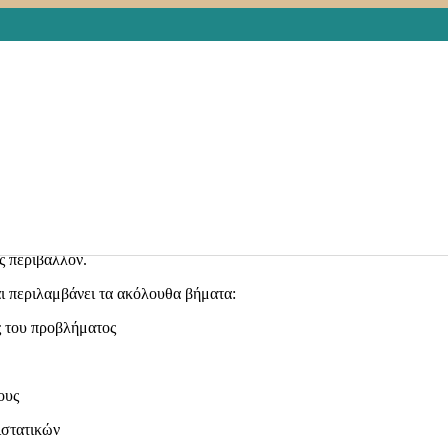
δράση, μέτρο και ενέργεια που τίθεται σε εφαρμογή και αφορά τους
γετικές διατάξεις της νομοθεσίας καθώς και η αξιοποίηση των
υργία στοχευμένων παρεμβάσεων στις τοπικές κοινότητες, στην
η δημιουργία πληροφοριακού υλικού, πρωτοκόλλων αντιμετώπισης
αι σε καρκινοπαθείς για την υποστηριζόμενη διαβίωση και την
ς τους στις υπηρεσίες υγείας και κοινωνικής πρόνοιας ,αίροντας τα
ς περιβάλλον.
ι περιλαμβάνει τα ακόλουθα βήματα:
ς του προβλήματος
ους
ιστατικών