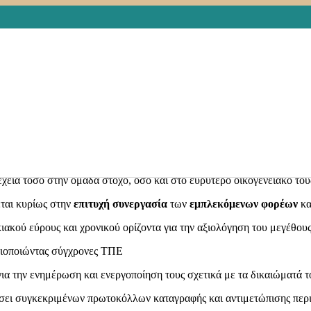
 αλλά και σε μια καινοτόμα ψηφιακή εφαρμογή, με αναφορές σε κάθε 
τά μας αποτελεί η προσβασιμότητα των συμπολιτών μας
, σε ευερ
ου λειτουργούν για αυτό το σκοπό.
τυξη διαύλου επικοινωνίας μεταξύ των ατόμων της ομάδας, στη δημιο
 στη διασύνδεση με εθνικούς και τοπικούς φορείς και άλλες ΜΚΟ, στ
 ανάλογα με τους δείκτες επιπολασμού της ασθένειας και απευθύνοντ
ωής τους.
ής των καρκινοπαθών, μέσω της υποστήριξης της δυνατότητας πρόσβασή
χεια τόσο στην ομάδα στόχο, όσο και στο ευρύτερο οικογενειακό του
εται κυρίως στην
επιτυχή συνεργασία
των
εμπλεκόμενων φορέων
κα
ιακού εύρους και χρονικού ορίζοντα για την αξιολόγηση του μεγέθου
ξιοποιώντας σύγχρονες ΤΠΕ
ια την ενημέρωση και ενεργοποίηση τους σχετικά με τα δικαιώματά τ
σει συγκεκριμένων πρωτοκόλλων καταγραφής και αντιμετώπισης περ