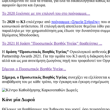
ωφελούμενου σε όλα τα στάδια, για όλα τα δικαιολογητικά καθώς κα
αφορούν άμεσα και έγκυρα.
Το 2020 ξεκίνησε με την επιλογή του στο πρόγραμμα…
Το
2020
το
Κ3
επιλέχτηκε από
πρόγραμμα «Σημεία Στήριξης»
που α
κοινωνικού αντίκτυπου. Η επιλογή αυτή αποτέλεσε θεμέλιο λίθο για
παραλληλα με την χρηματοδότηση μας έδωσε την δυνατότητα συμμετ
Ιδρύματος Μποδοσάκη.
Το 2021 Η δράση "Προσωπικός Βοηθός Υγείας" βραβεύτηκε ...
Η
δράση “Προσωπικός Βοηθός Υγείας”
Ογκολογικού ασθενούς
β
Partnership Awards 2021. Για την ομάδα του Κ3 αυτή η διάκριση δε
αλλά και ως μια ανεκτίμητη ζωογόνος πηγή που τροφοδοτεί τον Οργ
Σήμερα, ο Προσωπικός Βοηθός Υγείας...
Σήμερα, ο Προσωπικός Βοηθός Υγείας
συνεχίζει να εξελίσσεται 
αναβάθμιση του με κάθε τρόπο, την έγκαιρη και έγκυρη ενημέρωση 
Κάνε μία Δωρεά
Θέλουμε να βοηθήσουμε τον Άνθρωπο που νοσεί, όσο περισσότερο 