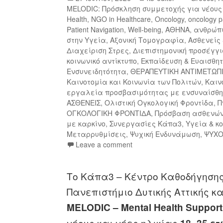
MELODIC: Πρόσκληση συμμετοχής για νέους 
Health
,
NGO in Healthcare
,
Oncology
,
oncology p
Patient Navigation
,
Well-being
,
ΑΘΗΝΑ
,
ανθρώπι
στην Υγεία
,
Αξονική Τομογραφία
,
Ασθενείς
Διαχείριση Στρες
,
Διεπιστημονική προσέγγι
κοινωνικό αντίκτυπο
,
Εκπαίδευση & Ευαισθη
Ενσυνειδητότητα
,
ΘΕΡΑΠΕΥΤΙΚΗ ΑΝΤΙΜΕΤΩΠ
Καινοτομία και Κοινωνία των Πολιτών
,
Καιν
εργαλεία προσβασιμότητας με ενσυναίσθ
ΑΣΘΕΝΕΙΣ
,
Ολιστική Ογκολογική Φροντίδα
,
Π
ΟΓΚΟΛΟΓΙΚΗ ΦΡΟΝΤΙΔΑ
,
Πρόσβαση ασθενώ
με καρκίνο
,
Συνεργασίες Κάπα3
,
Υγεία & κ
Μεταρρυθμίσεις
,
Ψυχική Ενδυνάμωση
,
ΨΥΧΟ
Leave a comment
Το Κάπα3 – Κέντρο Καθοδήγησης
Πανεπιστήμιο Δυτικής Αττικής κ
MELODIC – Mental Health Support 
νέους και νέες ηλικίας