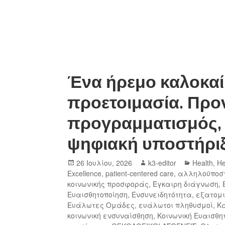
Ένα ήρεμο καλοκαί
προετοιμασία. Προ
προγραμματισμός, 
ψηφιακή υποστήρι
26 Ιουλίου, 2026
k3-editor
Health
,
He
Excellence
,
patient-centered care
,
αλληλοϋποστ
κοινωνικής προσφοράς
,
Έγκαιρη διάγνωση
,
Ευαισθητοποίηση
,
Ενσυνειδητότητα
,
εξατομι
Ευάλωτες Ομάδες
,
ευάλωτοι πληθυσμοί
,
Κ
κοινωνική ενσυναίσθηση
,
Κοινωνική Ευαισθη