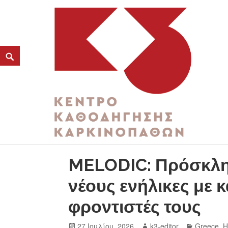
ΚΑΤΗΓΟΡΊΑ:
ΨΥΧΙΚΉ ΕΝΔΥΝΆΜΩΣΗ
K3
ΚΕΝΤΡΟ ΚΑΘΟΔΗΓΗΣΗΣ ΚΑΡΚΙΝΟΠΑΘΩΝ
MELODIC: Πρόσκλη
νέους ενήλικες με κ
φροντιστές τους
27 Ιουλίου, 2026
k3-editor
Greece
,
H