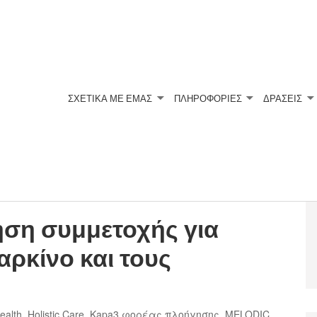
ΣΧΕΤΙΚΆ ΜΕ ΕΜΆΣ
ΠΛΗΡΟΦΟΡΙΕΣ
ΔΡΑΣΕΙΣ
ση συμμετοχής για
αρκίνο και τους
ealth
,
Holistic Care
,
Kapa3 φορέας πλοήγησης
,
MELODIC
,