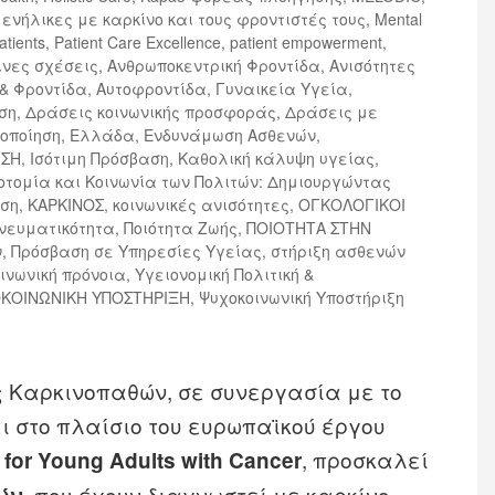
ενήλικες με καρκίνο και τους φροντιστές τους
,
Mental
atients
,
Patient Care Excellence
,
patient empowerment
,
νες σχέσεις
,
Ανθρωποκεντρική Φροντίδα
,
Ανισότητες
 & Φροντίδα
,
Αυτοφροντίδα
,
Γυναικεία Υγεία
,
ση
,
Δράσεις κοινωνικής προσφοράς
,
Δράσεις με
τοποίηση
,
Ελλάδα
,
Ενδυνάμωση Ασθενών
,
ΙΣΗ
,
Ισότιμη Πρόσβαση
,
Καθολική κάλυψη υγείας
,
οτομία και Κοινωνία των Πολιτών: Δημιουργώντας
ηση
,
ΚΑΡΚΙΝΟΣ
,
κοινωνικές ανισότητες
,
ΟΓΚΟΛΟΓΙΚΟΙ
νευματικότητα
,
Ποιότητα Ζωής
,
ΠΟΙΟΤΗΤΑ ΣΤΗΝ
ν
,
Πρόσβαση σε Υπηρεσίες Υγείας
,
στήριξη ασθενών
οινωνική πρόνοια
,
Υγειονομική Πολιτική &
ΚΟΙΝΩΝΙΚΗ ΥΠΟΣΤΗΡΙΞΗ
,
Ψυχοκοινωνική Υποστήριξη
 Καρκινοπαθών, σε συνεργασία με το
αι στο πλαίσιο του ευρωπαϊκού έργου
, προσκαλεί
for Young Adults with Cancer
, που έχουν διαγνωστεί με καρκίνο