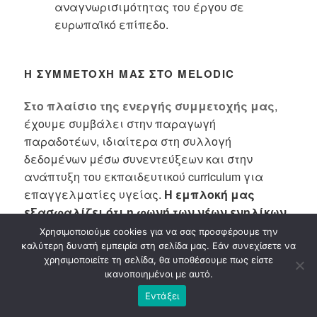
αναγνωρισιμότητας του έργου σε
ευρωπαϊκό επίπεδο.
Η ΣΥΜΜΕΤΟΧΉ ΜΑΣ ΣΤΟ MELODIC
Στο πλαίσιο της ενεργής συμμετοχής μας
,
έχουμε συμβάλει στην παραγωγή
παραδοτέων, ιδιαίτερα στη συλλογή
δεδομένων μέσω συνεντεύξεων και στην
ανάπτυξη του εκπαιδευτικού curriculum για
επαγγελματίες υγείας.
Η εμπλοκή μας
εξασφαλίζει ότι η φωνή των νέων ενηλίκων
με εμπειρία καρκίνου και των οικογενειών
Χρησιμοποιούμε cookies για να σας προσφέρουμε την
τους λαμβάνεται υπόψη σε κάθε βήμα του
καλύτερη δυνατή εμπειρία στη σελίδα μας. Εάν συνεχίσετε να
χρησιμοποιείτε τη σελίδα, θα υποθέσουμε πως είστε
έργου.
ικανοποιημένοι με αυτό.
Εντάξει