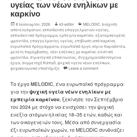
υγείας των νέων ενηλίκων με
καρκίνο
8 Ιανουαρίου, 2026
k3-editor
MELODIC
,
διάχυση
αποτελεσμάτων
,
εκπαίδευση επαγγελματιών υγείας
,
εκπαιδευτικό πρόγραμμα
,
εμπειρία καρκίνου
,
εξατομικευμένη
φροντίδα
,
επαγγελματίες υγείας
,
επιβίωση από καρκίνο
,
ευρωπαϊκά προγράμματα
,
ευρωπαϊκό έργο
,
κύρια παραδοτέα
,
μελέτη παρέμβασης
,
νέοι ενήλικες με καρκίνο
,
ολιστική
φροντίδα
,
στρατηγική επικοινωνίας
,
συγχρηματοδοτούμενα
έργα
,
συμμετοχή Κάπα3
,
ψυχική υγεία νέων ενηλίκων
,
ψυχοκοινωνική υποστήριξη
Leave a comment
Το έργο
MELODIC
, ένα ευρωπαϊκό πρόγραμμα
για την
ψυχική υγεία νέων ενηλίκων με
εμπειρία καρκίνου
, ξεκίνησε τον Σεπτέμβριο
του 2024 με στόχο να ενισχύσει την ψυχική
ευεξία ατόμων ηλικίας 18–35 ετών, καθώς και
των οικογενειών τους. Μέσα από συνεργασία
έξι ευρωπαϊκών χωρών, το MELODIC συνδυάζει