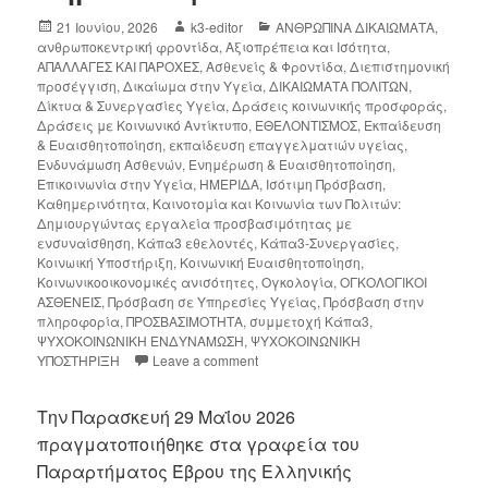
21 Ιουνίου, 2026
k3-editor
ΑΝΘΡΩΠΙΝΑ ΔΙΚΑΙΩΜΑΤΑ
,
ανθρωποκεντρική φροντίδα
,
Αξιοπρέπεια και Ισότητα
,
ΑΠΑΛΛΑΓΕΣ ΚΑΙ ΠΑΡΟΧΕΣ
,
Ασθενείς & Φροντίδα
,
Διεπιστημονική
προσέγγιση
,
Δικαίωμα στην Υγεία
,
ΔΙΚΑΙΩΜΑΤΑ ΠΟΛΙΤΩΝ
,
Δίκτυα & Συνεργασίες Υγεία
,
Δράσεις κοινωνικής προσφοράς
,
Δράσεις με Κοινωνικό Αντίκτυπο
,
ΕΘΕΛΟΝΤΙΣΜΟΣ
,
Εκπαίδευση
& Ευαισθητοποίηση
,
εκπαίδευση επαγγελματιών υγείας
,
Ενδυνάμωση Ασθενών
,
Ενημέρωση & Ευαισθητοποίηση
,
Επικοινωνία στην Υγεία
,
ΗΜΕΡΙΔΑ
,
Ισότιμη Πρόσβαση
,
Καθημερινότητα
,
Καινοτομία και Κοινωνία των Πολιτών:
Δημιουργώντας εργαλεία προσβασιμότητας με
ενσυναίσθηση
,
Κάπα3 εθελοντές
,
Κάπα3-Συνεργασίες
,
Κοινωική Υποστήριξη
,
Κοινωνική Ευαισθητοποίηση
,
Κοινωνικοοικονομικές ανισότητες
,
Ογκολογία
,
ΟΓΚΟΛΟΓΙΚΟΙ
ΑΣΘΕΝΕΙΣ
,
Πρόσβαση σε Υπηρεσίες Υγείας
,
Πρόσβαση στην
πληροφορία
,
ΠΡΟΣΒΑΣΙΜΟΤΗΤΑ
,
συμμετοχή Κάπα3
,
ΨΥΧΟΚΟΙΝΩΝΙΚΗ ΕΝΔΥΝΑΜΩΣΗ
,
ΨΥΧΟΚΟΙΝΩΝΙΚΗ
ΥΠΟΣΤΗΡΙΞΗ
Leave a comment
Την Παρασκευή 29 Μαΐου 2026
πραγματοποιήθηκε στα γραφεία του
Παραρτήματος Έβρου της Ελληνικής