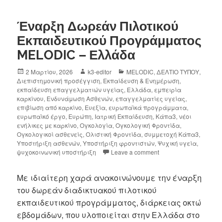
Έναρξη Δωρεάν Πιλοτικού
Εκπαιδευτικού Προγράμματος
MELODIC – Ελλάδα
2 Μαρτίου, 2026
k3-editor
MELODIC
,
ΔΕΛΤΙΟ ΤΥΠΟΥ
,
Διεπιστημονική προσέγγιση
,
Εκπαίδευση & Ενημέρωση
,
εκπαίδευση επαγγελματιών υγείας
,
Ελλάδα
,
εμπειρία
καρκίνου
,
Ενδυνάμωση Ασθενών
,
επαγγελματίες υγείας
,
επιβίωση από καρκίνο
,
Ευεξία
,
ευρωπαϊκά προγράμματα
,
ευρωπαϊκό έργο
,
Ευρώπη
,
Ιατρική Εκπαίδευση
,
Κάπα3
,
νέοι
ενήλικες με καρκίνο
,
Ογκολογία
,
Ογκολογική Φροντίδα
,
Ογκολογικοί ασθενείς
,
Ολιστική Φροντίδα
,
συμμετοχή Κάπα3
,
Υποστήριξη ασθενών
,
Υποστήριξη φροντιστών
,
Ψυχική υγεία
,
ψυχοκοινωνική υποστήριξη
Leave a comment
Με ιδιαίτερη χαρά ανακοινώνουμε την έναρξη
του δωρεάν διαδικτυακού πιλοτικού
εκπαιδευτικού προγράμματος, διάρκειας οκτώ
εβδομάδων, που υλοποιείται στην Ελλάδα στο