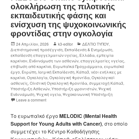
ολοκλήρωση της πιλοτικής
εκπαιδευτικής φάσης και
ενίσχυση της ψυχοκοινωνικής
φροντίδας στην ογκολογία
24 Απριλίου, 2026
k3-editor
ΔΕΛΤΙΟ ΤΥΠΟΥ
,
Διεπιστημονική προσέγγιση
,
Εκπαίδευση & Ενημέρωση
,
εκπαίδευση επαγγελματιών υγείας
,
Ελλάδα
,
εμπειρία
καρκίνου
,
Ενδυνάμωση των ασθενών
,
επαγγελματίες υγείας
,
επιβίωση από καρκίνο
,
Ευρωπαϊκά Προγράμματα
,
ευρωπαϊκό
έργο
,
Ευρώπη
,
Ιατρική Εκπαίδευση
,
Κάπα3
,
νέοι ενήλικες με
καρκίνο
,
Ογκολογία
,
Ογκολογική Φροντίδα
,
Ογκολογικοί
ασθενείς
,
Ολιστική Ογκολογική Φροντίδα
,
συμμετοχή Κάπα3
,
Υποστήριξη Ασθενών
,
Υποστήριξη φροντιστών
,
Ψυχική
Ενδυνάμωση
,
Ψυχική υγεία
,
Ψυχοκοινωνική Υποστήριξη
Leave a comment
Το ευρωπαϊκό έργο
MELODIC (Mental Health
Support for Young Adults with Cancer)
, στο οποίο
συμμετέχει το Κέντρο Καθοδήγησης