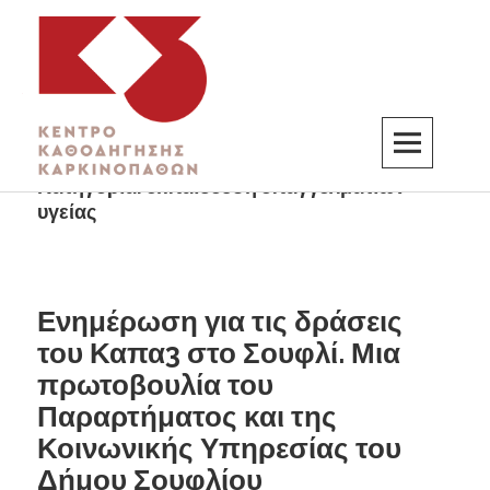
Κατηγορία:
εκπαίδευση επαγγελματιών
K3
ΚΕΝΤΡΟ ΚΑΘΟΔΗΓΗΣΗΣ ΚΑΡΚΙΝΟΠΑΘΩΝ
υγείας
Ενημέρωση για τις δράσεις
του Καπα3 στο Σουφλί. Μια
πρωτοβουλία του
Παραρτήματος και της
Κοινωνικής Υπηρεσίας του
Δήμου Σουφλίου