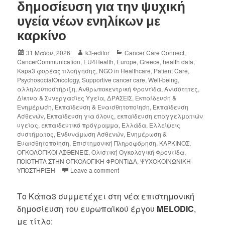
δημοσίευση για την ψυχική
υγεία νέων ενηλίκων με
καρκίνο
31 Μαΐου, 2026
k3-editor
Cancer Care Connect
,
CancerCommunication
,
EU4Health
,
Europe
,
Greece
,
health data
,
Kapa3 φορέας πλοήγησης
,
NGO in Healthcare
,
Patient Care
,
PsychosocialOncology
,
Supportive cancer care
,
Well-being
,
αλληλοϋποστήριξη
,
Ανθρωποκεντρική Φροντίδα
,
Ανισότητες
,
Δίκτυα & Συνεργασίες Υγεία
,
ΔΡΑΣΕΙΣ
,
Εκπαίδευση &
Ενημέρωση
,
Εκπαίδευση & Ευαισθητοποίηση
,
Εκπαίδευση
Ασθενών
,
Εκπαίδευση για όλους
,
εκπαίδευση επαγγελματιών
υγείας
,
εκπαιδευτικό πρόγραμμα
,
Ελλάδα
,
Ελλείψεις
συστήματος
,
Ενδυνάμωση Ασθενών
,
Ενημέρωση &
Ευαισθητοποίηση
,
Επιστημονική Πληροφόρηση
,
ΚΑΡΚΙΝΟΣ
,
ΟΓΚΟΛΟΓΙΚΟΙ ΑΣΘΕΝΕΙΣ
,
Ολιστική Ογκολογική Φροντίδα
,
ΠΟΙΟΤΗΤΑ ΣΤΗΝ ΟΓΚΟΛΟΓΙΚΗ ΦΡΟΝΤΙΔΑ
,
ΨΥΧΟΚΟΙΝΩΝΙΚΗ
ΥΠΟΣΤΗΡΙΞΗ
Leave a comment
Το Κάπα3 συμμετέχει στη νέα επιστημονική
δημοσίευση του ευρωπαϊκού έργου
MELODIC
,
με τίτλο: