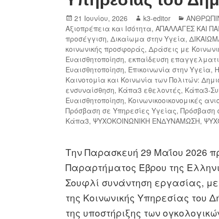
21 Ιουνίου, 2026
k3-editor
ΑΝΘΡΩΠΙ
Αξιοπρέπεια και Ισότητα
,
ΑΠΑΛΛΑΓΕΣ ΚΑΙ Π
προσέγγιση
,
Δικαίωμα στην Υγεία
,
ΔΙΚΑΙΩΜ
κοινωνικής προσφοράς
,
Δράσεις με Κοινωνι
Ευαισθητοποίηση
,
εκπαίδευση επαγγελματι
Ευαισθητοποίηση
,
Επικοινωνία στην Υγεία
,
Καινοτομία και Κοινωνία των Πολιτών: Δη
ενσυναίσθηση
,
Κάπα3 εθελοντές
,
Κάπα3-Συ
Ευαισθητοποίηση
,
Κοινωνικοοικονομικές ανι
Πρόσβαση σε Υπηρεσίες Υγείας
,
Πρόσβαση 
Κάπα3
,
ΨΥΧΟΚΟΙΝΩΝΙΚΗ ΕΝΔΥΝΑΜΩΣΗ
,
ΨΥΧ
Την Παρασκευή 29 Μαΐου 2026 
Παραρτήματος Έβρου της Ελληνι
Σουφλί συνάντηση εργασίας, με
της Κοινωνικής Υπηρεσίας του Δ
της υποστήριξης των ογκολογικ