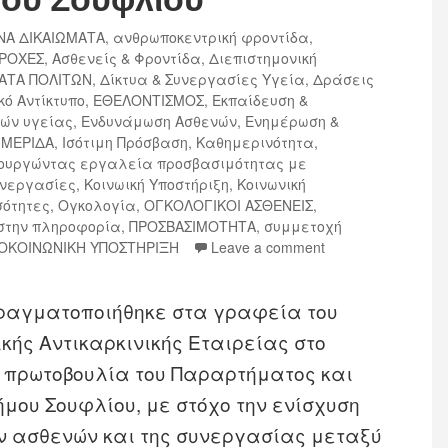
ΝΑ ΔΙΚΑΙΩΜΑΤΑ
,
ανθρωποκεντρική φροντίδα
,
ΑΡΟΧΕΣ
,
Ασθενείς & Φροντίδα
,
Διεπιστημονική
ΑΤΑ ΠΟΛΙΤΩΝ
,
Δίκτυα & Συνεργασίες Υγεία
,
Δράσεις
κό Αντίκτυπο
,
ΕΘΕΛΟΝΤΙΣΜΟΣ
,
Εκπαίδευση &
ών υγείας
,
Ενδυνάμωση Ασθενών
,
Ενημέρωση &
ΗΜΕΡΙΔΑ
,
Ισότιμη Πρόσβαση
,
Καθημερινότητα
,
μιουργώντας εργαλεία προσβασιμότητας με
νεργασίες
,
Κοινωική Υποστήριξη
,
Κοινωνική
σότητες
,
Ογκολογία
,
ΟΓΚΟΛΟΓΙΚΟΙ ΑΣΘΕΝΕΙΣ
,
στην πληροφορία
,
ΠΡΟΣΒΑΣΙΜΟΤΗΤΑ
,
συμμετοχή
ΟΚΟΙΝΩΝΙΚΗ ΥΠΟΣΤΗΡΙΞΗ
Leave a comment
πραγματοποιήθηκε στα γραφεία του
κής Αντικαρκινικής Εταιρείας στο
 πρωτοβουλία του Παραρτήματος και
ήμου Σουφλίου, με στόχο την ενίσχυση
ών ασθενών και της συνεργασίας μεταξύ