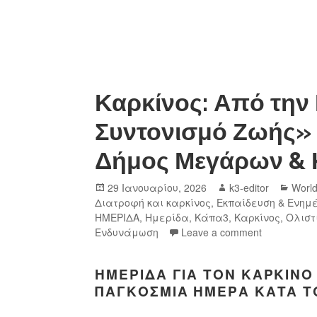
Καρκίνος: Από την
Συντονισμό Ζωής» 
Δήμος Μεγάρων &
29 Ιανουαρίου, 2026
k3-editor
Worl
Διατροφή και καρκίνος
,
Εκπαίδευση & Ενημ
ΗΜΕΡΙΔΑ
,
Ημερίδα
,
Κάπα3
,
Καρκίνος
,
Ολιστ
Ενδυνάμωση
Leave a comment
ΗΜΕΡΊΔΑ ΓΙΑ ΤΟΝ ΚΑΡΚΊΝΟ
ΠΑΓΚΌΣΜΙΑ ΗΜΈΡΑ ΚΑΤΆ Τ