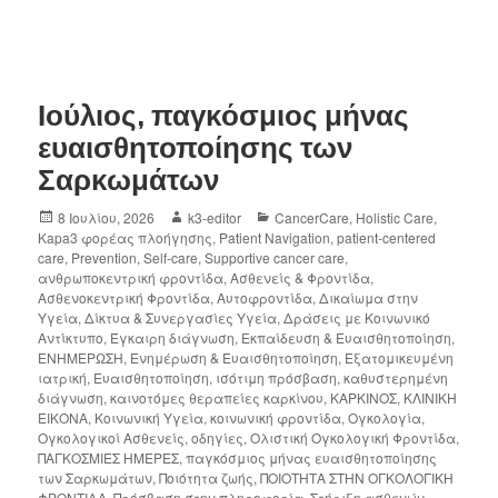
Ιούλιος, παγκόσμιος μήνας
ευαισθητοποίησης των
Σαρκωμάτων
8 Ιουλίου, 2026
k3-editor
CancerCare
,
Holistic Care
,
Kapa3 φορέας πλοήγησης
,
Patient Navigation
,
patient-centered
care
,
Prevention
,
Self-care
,
Supportive cancer care
,
ανθρωποκεντρική φροντίδα
,
Ασθενείς & Φροντίδα
,
Ασθενοκεντρική Φροντίδα
,
Αυτοφροντίδα
,
Δικαίωμα στην
Υγεία
,
Δίκτυα & Συνεργασίες Υγεία
,
Δράσεις με Κοινωνικό
Αντίκτυπο
,
Έγκαιρη διάγνωση
,
Εκπαίδευση & Ευαισθητοποίηση
,
ΕΝΗΜΕΡΩΣΗ
,
Ενημέρωση & Ευαισθητοποίηση
,
Εξατομικευμένη
ιατρική
,
Ευαισθητοποίηση
,
ισότιμη πρόσβαση
,
καθυστερημένη
διάγνωση
,
καινοτόμες θεραπείες καρκίνου
,
ΚΑΡΚΙΝΟΣ
,
ΚΛΙΝΙΚΗ
ΕΙΚΟΝΑ
,
Κοινωνική Υγεία
,
κοινωνική φροντίδα
,
Ογκολογία
,
Ογκολογικοί Ασθενείς
,
οδηγίες
,
Ολιστική Ογκολογική Φροντίδα
,
ΠΑΓΚΟΣΜΙΕΣ ΗΜΕΡΕΣ
,
παγκόσμιος μήνας ευαισθητοποίησης
των Σαρκωμάτων
,
Ποιότητα ζωής
,
ΠΟΙΟΤΗΤΑ ΣΤΗΝ ΟΓΚΟΛΟΓΙΚΗ
ΦΡΟΝΤΙΔΑ
,
Πρόσβαση στην πληροφορία
,
Στήριξη ασθενών
,