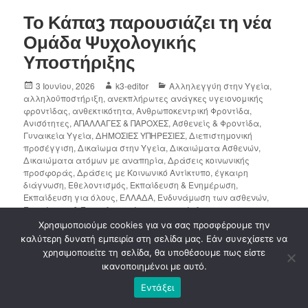
Το Κάπα3 παρουσιάζει τη νέα
Ομάδα Ψυχολογικής
Υποστήριξης
3 Ιουνίου, 2026
k3-editor
Αλληλεγγύη στην Υγεία
,
αλληλοϋποστήριξη
,
ανεκπλήρωτες ανάγκες υγειονομικής
φροντίδας
,
ανθεκτικότητα
,
Ανθρωποκεντρική Φροντίδα
,
Ανισότητες
,
ΑΠΑΛΛΑΓΕΣ & ΠΑΡΟΧΕΣ
,
Ασθενείς & Φροντίδα
,
Γυναικεία Υγεία
,
ΔΗΜΟΣΙΕΣ ΥΠΗΡΕΣΙΕΣ
,
Διεπιστημονική
προσέγγιση
,
Δικαίωμα στην Υγεία
,
Δικαιώματα Ασθενών
,
Δικαιώματα ατόμων με αναπηρία
,
Δράσεις κοινωνικής
προσφοράς
,
Δράσεις με Κοινωνικό Αντίκτυπο
,
έγκαιρη
διάγνωση
,
Εθελοντισμός
,
Εκπαίδευση & Ενημέρωση
,
Εκπαίδευση για όλους
,
ΕΛΛΑΔΑ
,
Ενδυνάμωση των ασθενών
,
Ενημέρωση & Ευαισθητοποίηση
,
ενσυναίσθηση
,
Εξατομικευμένη ιατρική
,
επαγγελματίες υγείας
,
επιβίωση από
Χρησιμοποιούμε cookies για να σας προσφέρουμε την
καρκίνο
,
Επιστημονική Πληροφόρηση
,
Επιστημονική Συνάντηση
,
καλύτερη δυνατή εμπειρία στη σελίδα μας. Εάν συνεχίσετε να
Ευαισθητοποίηση
,
Ευάλωτες Ομάδες
,
Ευρωπαϊκά
χρησιμοποιείτε τη σελίδα, θα υποθέσουμε πως είστε
Προγράμματα
,
Ισότιμη Πρόσβαση
,
καινοτομία στην ογκολογία
,
ικανοποιημένοι με αυτό.
Καινοτομία στην Υγεία
,
Κάπα3 - Δράσεις και παρεμβάσεις
,
Κάπα3 εθελοντές
,
Κάπα3-Συνεργασίες
,
κοινωνική
Εντάξει
αλληλεγγύη
,
ΚΟΙΝΩΝΙΚΗ ΕΝΤΑΞΗ
,
ΚΟΙΝΩΝΙΚΗ ΠΡΟΣΤΑΣΙΑ
,