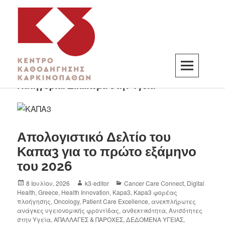
Κατηγορία:
Δικαίωμα στην Υγεία
K3
ΚΕΝΤΡΟ ΚΑΘΟΔΗΓΗΣΗΣ ΚΑΡΚΙΝΟΠΑΘΩΝ
Απολογιστικό Δελτίο του
Καπα3 για το πρώτο εξάμηνο
του 2026
8 Ιουλίου, 2026
k3-editor
Cancer Care Connect
,
Digital
Health
,
Greece
,
Health Innovation
,
Kapa3
,
Kapa3 φορέας
πλοήγησης
,
Oncology
,
Patient Care Excellence
,
ανεκπλήρωτες
ανάγκες υγειονομικής φροντίδας
,
ανθεκτικότητα
,
Ανισότητες
στην Υγεία
,
ΑΠΑΛΛΑΓΕΣ & ΠΑΡΟΧΕΣ
,
ΔΕΔΟΜΕΝΑ ΥΓΕΙΑΣ
,