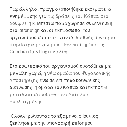
Παράλληλα, πραγματοποιήθηκε εκστρατεία
ενημέρωσης για
τις δράσεις του Κάπα3 στο
Σουφλί
,
η κ. Μπίστα παραχώρησε συνέντευξη
στο
iatronet.gr
,
και οι εκπρόσωποι του
οργανισμού συμμετείχαν σε
διεθνές συνέδριο
στην Ιατρική Σχολή του Πανεπιστημίου
της
Coimbra στην Πορτογαλία
Στο εσωτερικό του οργανισμού συστάθηκε με
μεγάλη χαρά, η
νέα ομάδα του Ψυχολογικής
Υποστήριξης
ενώ σε επίπεδο κοινωνικής
δικτύωσης, η ομάδα του Κάπα3 κατέκτησε
6
μετάλλια στον 4
ο
Θερινό Διάπλου
Βουλιαγμένης
.
Ολοκληρώνοντας το εξάμηνο, ο Ιούνιος
ξεκίνησε με την υπογραφή επίσημου