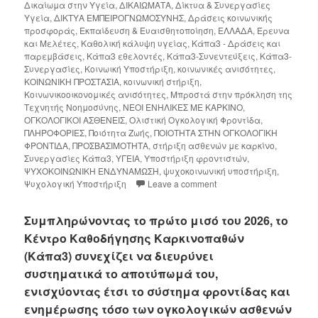
Δικαίωμα στην Υγεία
,
ΔΙΚΑΙΩΜΑΤΑ
,
Δίκτυα & Συνεργασίες
Υγεία
,
ΔΙΚΤΥΑ ΕΜΠΕΙΡΟΓΝΩΜΟΣΥΝΗΣ
,
Δράσεις κοινωνικής
προσφοράς
,
Εκπαίδευση & Ευαισθητοποίηση
,
ΕΛΛΑΔΑ
,
Έρευνα
και Μελέτες
,
Καθολική κάλυψη υγείας
,
Κάπα3 - Δράσεις και
παρεμβάσεις
,
Κάπα3 εθελοντές
,
Κάπα3-Συνεντεύξεις
,
Κάπα3-
Συνεργασίες
,
Κοινωική Υποστήριξη
,
κοινωνικές ανισότητες
,
ΚΟΙΝΩΝΙΚΗ ΠΡΟΣΤΑΣΙΑ
,
κοινωνική στήριξη
,
Κοινωνικοοικονομικές ανισότητες
,
Μπροστά στην πρόκληση της
Τεχνητής Νοημοσύνης
,
ΝΕΟΙ ΕΝΗΛΙΚΕΣ ΜΕ ΚΑΡΚΙΝΟ
,
ΟΓΚΟΛΟΓΙΚΟΙ ΑΣΘΕΝΕΙΣ
,
Ολιστική Ογκολογική Φροντίδα
,
ΠΛΗΡΟΦΟΡΙΕΣ
,
Ποιότητα Ζωής
,
ΠΟΙΟΤΗΤΑ ΣΤΗΝ ΟΓΚΟΛΟΓΙΚΗ
ΦΡΟΝΤΙΔΑ
,
ΠΡΟΣΒΑΣΙΜΟΤΗΤΑ
,
στήριξη ασθενών με καρκίνο
,
Συνεργασίες Κάπα3
,
ΥΓΕΙΑ
,
Υποστήριξη φροντιστών
,
ΨΥΧΟΚΟΙΝΩΝΙΚΗ ΕΝΔΥΝΑΜΩΣΗ
,
ψυχοκοινωνική υποστήριξη
,
Ψυχολογική Υποστήριξη
Leave a comment
Συμπληρώνοντας το πρώτο μισό του 2026, το
Κέντρο Καθοδήγησης Καρκινοπαθών
(Κάπα3) συνεχίζει να διευρύνει
συστηματικά το αποτύπωμά του,
ενισχύοντας έτσι το σύστημα φροντίδας και
ενημέρωσης τόσο των ογκολογικών ασθενών