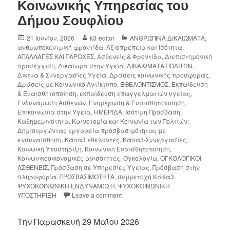
Κοινωνικής Υπηρεσίας του
Δήμου Σουφλίου
21 Ιουνίου, 2026
k3-editor
ΑΝΘΡΩΠΙΝΑ ΔΙΚΑΙΩΜΑΤΑ
,
ανθρωποκεντρική φροντίδα
,
Αξιοπρέπεια και Ισότητα
,
ΑΠΑΛΛΑΓΕΣ ΚΑΙ ΠΑΡΟΧΕΣ
,
Ασθενείς & Φροντίδα
,
Διεπιστημονική
προσέγγιση
,
Δικαίωμα στην Υγεία
,
ΔΙΚΑΙΩΜΑΤΑ ΠΟΛΙΤΩΝ
,
Δίκτυα & Συνεργασίες Υγεία
,
Δράσεις κοινωνικής προσφοράς
,
Δράσεις με Κοινωνικό Αντίκτυπο
,
ΕΘΕΛΟΝΤΙΣΜΟΣ
,
Εκπαίδευση
& Ευαισθητοποίηση
,
εκπαίδευση επαγγελματιών υγείας
,
Ενδυνάμωση Ασθενών
,
Ενημέρωση & Ευαισθητοποίηση
,
Επικοινωνία στην Υγεία
,
ΗΜΕΡΙΔΑ
,
Ισότιμη Πρόσβαση
,
Καθημερινότητα
,
Καινοτομία και Κοινωνία των Πολιτών:
Δημιουργώντας εργαλεία προσβασιμότητας με
ενσυναίσθηση
,
Κάπα3 εθελοντές
,
Κάπα3-Συνεργασίες
,
Κοινωική Υποστήριξη
,
Κοινωνική Ευαισθητοποίηση
,
Κοινωνικοοικονομικές ανισότητες
,
Ογκολογία
,
ΟΓΚΟΛΟΓΙΚΟΙ
ΑΣΘΕΝΕΙΣ
,
Πρόσβαση σε Υπηρεσίες Υγείας
,
Πρόσβαση στην
πληροφορία
,
ΠΡΟΣΒΑΣΙΜΟΤΗΤΑ
,
συμμετοχή Κάπα3
,
ΨΥΧΟΚΟΙΝΩΝΙΚΗ ΕΝΔΥΝΑΜΩΣΗ
,
ΨΥΧΟΚΟΙΝΩΝΙΚΗ
ΥΠΟΣΤΗΡΙΞΗ
Leave a comment
Την Παρασκευή 29 Μαΐου 2026