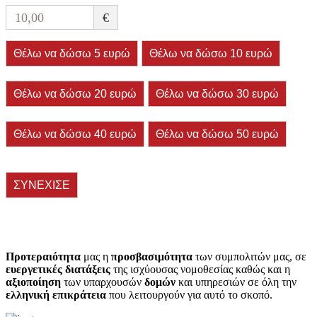
10,00
€
Θέλω να δώσω 5 ευρώ
Θέλω να δώσω 10 ευρώ
Θέλω να δώσω 20 ευρώ
Θέλω να δώσω 30 ευρώ
Θέλω να δώσω 40 ευρώ
Θέλω να δώσω 50 ευρώ
ΣΥΝΕΧΙΣΕ
Προτεραιότητα
μας η
προσβασιμότητα
των συμπολιτών μας, σε
ευεργετικές διατάξεις
της ισχύουσας νομοθεσίας καθώς και η
αξιοποίηση
των υπαρχουσών
δομών
και υπηρεσιών σε όλη την
ελληνική επικράτεια
που λειτουργούν για αυτό το σκοπό.​