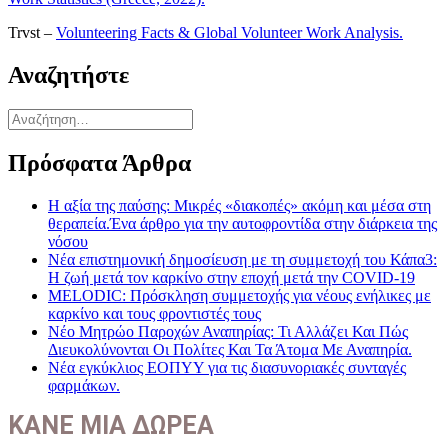
Trvst –
Volunteering Facts & Global Volunteer Work Analysis.
Αναζητήστε
Αναζήτηση
για:
Πρόσφατα Άρθρα
Η αξία της παύσης: Μικρές «διακοπές» ακόμη και μέσα στη
θεραπεία.Ένα άρθρο για την αυτοφροντίδα στην διάρκεια της
νόσου
Νέα επιστημονική δημοσίευση με τη συμμετοχή του Κάπα3:
Η ζωή μετά τον καρκίνο στην εποχή μετά την COVID-19
MELODIC: Πρόσκληση συμμετοχής για νέους ενήλικες με
καρκίνο και τους φροντιστές τους
Νέο Μητρώο Παροχών Αναπηρίας: Τι Αλλάζει Και Πώς
Διευκολύνονται Οι Πολίτες Και Τα Άτομα Με Αναπηρία.
Νέα εγκύκλιος ΕΟΠΥΥ για τις διασυνοριακές συνταγές
φαρμάκων.
ΚΑΝΕ ΜΙΑ ΔΩΡΕΑ