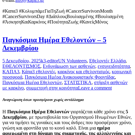
e-mail:
in
fo@kapa3.gr
#Καπα3 #ΚολυμπάμεΓιαΤηΖωή #CancerSurvivorsMonth
#CancerSurvivorsDay #ΔιάπλουςΒουλιαγμένης #Βουλιαγμένη
#ΆσκησηΚαιΚαρκίνος #ΠοιότηταΖωής #ΚανείςΜόνος
Παγκόσμια Ημέρα Εθελοντών – 5
Δεκεμβρίου
Posted
Author
Categories
5 Δεκεμβρίου, 2025
k3-editor
UN Volunteers
,
Εθελοντές Ελλάδα
,
on
ΕΘΕΛΟΝΤΙΣΜΟΣ
,
Ενδυνάμωση των ασθενών
,
ενσυνειδητότητα
,
ΚΑΠΑ3
,
Κάπα3 εθελοντές
,
καρκίνος και εθελοντισμός
,
κοινωνική
προσφορά
,
Παγκόσμια Ημέρα Ανακουφιστικής Φροντίδας
,
Παγκόσμια Ημέρα Εθελοντών
,
ΣΤΑΤΙΣΤΙΚΑ
,
στήριξη ασθενών
με καρκίνο
,
συμμετοχή στην κοινότητα
Leave a comment
Αναγνώριση όσων προσφέρουν χωρίς αντάλλαγμα
Η
Παγκόσμια Ημέρα Εθελοντών
γιορτάζεται κάθε χρόνο στις
5
Δεκεμβρίου
, με πρωτοβουλία του Οργανισμού Ηνωμένων Εθνών,
για να τιμήσει τις γυναίκες και τους άνδρες που προσφέρουν χρόνο,
γνώση και φροντίδα για το κοινό καλό. Είναι μια
ημέρα
αφιερωμένη στη δύναμη της συμμετοχής, της αλληλεγγύης και