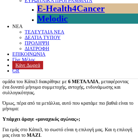
ΕΥΡΩΠΑΪΚΑ ΠΡΟΓΡΑΜΜΑΤΑ
ΚΑΡΚΙΝΟΣ
,
καρκίνος και εθελοντισμός
,
Κοινωική Υποστήριξη
,
E-Health4Cancer
Κοινωνία των πολιτών
,
ΜΚΟ
,
Ογκολογικοί Ασθενείς
,
Ολιστική
Ογκολογική Φροντίδα
,
ΠΑΓΚΟΣΜΙΑ ΜΕΡΑ ΕΠΙΖΩΝΤΩΝ
Melodic
ΚΑΡΚΙΝΟΥ
,
ΠΑΓΚΟΣΜΙΕΣ ΗΜΕΡΕΣ
,
ΠΟΙΟΤΗΤΑ ΖΩΗΣ
,
ΝΕΑ
ΠΟΙΟΤΗΤΑ ΣΤΗΝ ΟΓΚΟΛΟΓΙΚΗ ΦΡΟΝΤΙΔΑ
,
ΤΕΛΕΥΤΑΙΑ ΝΕΑ
ΠΡΟΓΡΑΜΜΑ ΥΠΟΣΤΗΡΙΞΗΣ
,
ΠΡΟΣΒΑΣΙΜΟΤΗΤΑ
,
ΔΕΛΤΙΑ ΤΥΠΟΥ
ΨΥΧΟΚΟΙΝΩΝΙΚΗ ΥΠΟΣΤΗΡΙΞΗ
Leave a comment
ΠΡΟΛΗΨΗ
ΔΙΑΤΡΟΦΗ
Το Κέντρο Καθοδήγησης Καρκινοπαθών – Κάπα3 συμμετείχε με
ΕΠΙΚΟΙΝΩΝΙΑ
ιδιαίτερη χαρά και συγκίνηση στον
4ο Θερινό Κολυμβητικό
Γίνε Μέλος
Διάπλου Βουλιαγμένης
, μια σημαντική αθλητική και κοινωνική
Κάνε Δωρεά
διοργάνωση του
Ναυτικού Ομίλου Βουλιαγμένης
.
GR
Η φετινή συμμετοχή είχε για όλους εμάς ξεχωριστή σημασία. Η
ομάδα του Κάπα3 διακρίθηκε με
6 ΜΕΤΑΛΛΙΑ
, μεταφέροντας
ένα δυνατό μήνυμα συμμετοχής, αντοχής, ενδυνάμωσης και
συλλογικότητας.
Όμως, πέρα από τα μετάλλια, αυτό που κρατάμε πιο βαθιά είναι το
μήνυμα:
Υπάρχει άραγε «μοναχικός αγώνας»;
Για εμάς στο Κάπα3, το σωστό είναι η επιλογή μας. Και η επιλογή
μας είναι το
ΜΑΖΙ
.