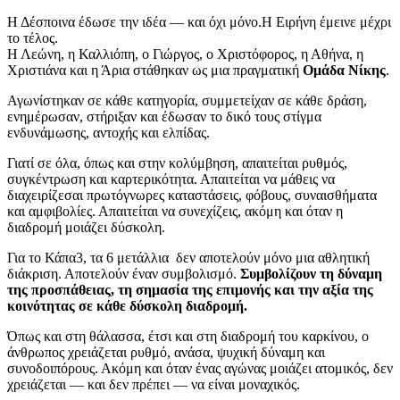
Η Δέσποινα έδωσε την ιδέα — και όχι μόνο.Η Ειρήνη έμεινε μέχρι
το τέλος.
Η Λεώνη, η Καλλιόπη, ο Γιώργος, ο Χριστόφορος, η Αθήνα, η
Χριστιάνα και η Άρια στάθηκαν ως μια πραγματική
Ομάδα Νίκης
.
Αγωνίστηκαν σε κάθε κατηγορία, συμμετείχαν σε κάθε δράση,
ενημέρωσαν, στήριξαν και έδωσαν το δικό τους στίγμα
ενδυνάμωσης, αντοχής και ελπίδας.
Γιατί σε όλα, όπως και στην κολύμβηση, απαιτείται ρυθμός,
συγκέντρωση και καρτερικότητα. Απαιτείται να μάθεις να
διαχειρίζεσαι πρωτόγνωρες καταστάσεις, φόβους, συναισθήματα
και αμφιβολίες. Απαιτείται να συνεχίζεις, ακόμη και όταν η
διαδρομή μοιάζει δύσκολη.
Για το Κάπα3, τα 6 μετάλλια δεν αποτελούν μόνο μια αθλητική
διάκριση. Αποτελούν έναν συμβολισμό.
Συμβολίζουν τη δύναμη
της προσπάθειας, τη σημασία της επιμονής και την αξία της
κοινότητας σε κάθε δύσκολη διαδρομή.
Όπως και στη θάλασσα, έτσι και στη διαδρομή του καρκίνου, ο
άνθρωπος χρειάζεται ρυθμό, ανάσα, ψυχική δύναμη και
συνοδοιπόρους. Ακόμη και όταν ένας αγώνας μοιάζει ατομικός, δεν
χρειάζεται — και δεν πρέπει — να είναι μοναχικός.