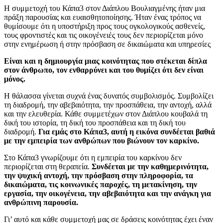
Η συμμετοχή του Κάπα3 στον Διάπλου Βουλιαγμένης ήταν μια
πράξη παρουσίας και ευαισθητοποίησης. Ήταν ένας τρόπος να
θυμίσουμε ότι η υποστήριξη προς τους ογκολογικούς ασθενείς,
τους φροντιστές και τις οικογένειές τους δεν περιορίζεται μόνο
στην ενημέρωση ή στην πρόσβαση σε δικαιώματα και υπηρεσίες
Είναι και η δημιουργία μιας κοινότητας που στέκεται δίπλα
στον άνθρωπο, τον ενθαρρύνει και του θυμίζει ότι δεν είναι
μόνος.
Η θάλασσα γίνεται συχνά ένας δυνατός συμβολισμός. Συμβολίζει
τη διαδρομή, την αβεβαιότητα, την προσπάθεια, την αντοχή, αλλά
και την ελευθερία. Κάθε συμμετέχων στον Διάπλου κουβαλά τη
δική του ιστορία, τη δική του προσπάθεια και τη δική του
διαδρομή.
Για εμάς στο Κάπα3, αυτή η εικόνα συνδέεται βαθιά
με την εμπειρία των ανθρώπων που βιώνουν τον καρκίνο.
Στο Κάπα3 γνωρίζουμε ότι η εμπειρία του καρκίνου δεν
περιορίζεται στη θεραπεία.
Συνδέεται με την καθημερινότητα,
την ψυχική αντοχή, την πρόσβαση στην πληροφορία, τα
δικαιώματα, τις κοινωνικές παροχές, τη μετακίνηση, την
εργασία, την οικογένεια, την αβεβαιότητα και την ανάγκη για
ανθρώπινη παρουσία.
Γι’ αυτό και κάθε συμμετοχή μας σε δράσεις κοινότητας έχει έναν