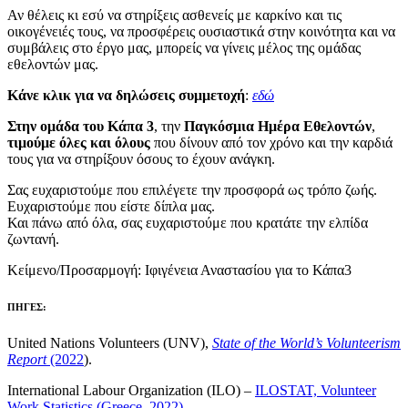
Αν θέλεις κι εσύ να στηρίξεις ασθενείς με καρκίνο και τις
οικογένειές τους, να προσφέρεις ουσιαστικά στην κοινότητα και να
συμβάλεις στο έργο μας, μπορείς να γίνεις μέλος της ομάδας
εθελοντών μας.
Κάνε κλικ για να δηλώσεις συμμετοχή
:
εδώ
Στην ομάδα του Κάπα 3
, την
Παγκόσμια Ημέρα Εθελοντών
,
τιμούμε όλες και όλους
που δίνουν από τον χρόνο και την καρδιά
τους για να στηρίξουν όσους το έχουν ανάγκη.
Σας ευχαριστούμε που επιλέγετε την προσφορά ως τρόπο ζωής.
Ευχαριστούμε που είστε δίπλα μας.
Και πάνω από όλα, σας ευχαριστούμε που κρατάτε την ελπίδα
ζωντανή.
Κείμενο/Προσαρμογή: Ιφιγένεια Αναστασίου για το Κάπα3
ΠΗΓΕΣ:
United Nations Volunteers (UNV),
State of the World’s Volunteerism
Report
(2022
).
International Labour Organization (ILO) –
ILOSTAT, Volunteer
Work Statistics (Greece, 2022).