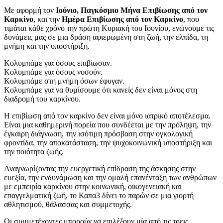
Με αφορμή τον
Ιούνιο, Παγκόσμιο Μήνα Επιβίωσης από τον
Καρκίνο
, και την
Ημέρα Επιβίωσης από τον Καρκίνο
, που
τιμάται κάθε χρόνο την πρώτη Κυριακή του Ιουνίου, ενώνουμε τις
δυνάμεις μας σε μια δράση αφιερωμένη στη ζωή, την ελπίδα, τη
μνήμη και την υποστήριξη.
Κολυμπάμε για όσους επιβίωσαν.
Κολυμπάμε για όσους νοσούν.
Κολυμπάμε στη μνήμη όσων έφυγαν.
Κολυμπάμε για να θυμίσουμε ότι κανείς δεν είναι μόνος στη
διαδρομή του καρκίνου.
Η επιβίωση από τον καρκίνο δεν είναι μόνο ιατρικό αποτέλεσμα.
Είναι μια καθημερινή πορεία που συνδέεται με την πρόληψη, την
έγκαιρη διάγνωση, την ισότιμη πρόσβαση στην ογκολογική
φροντίδα, την αποκατάσταση, την ψυχοκοινωνική υποστήριξη και
την ποιότητα ζωής.
Αναγνωρίζοντας την ευεργετική επίδραση της άσκησης στην
ευεξία, την ενδυνάμωση και την ομαλή επανένταξη των ανθρώπων
με εμπειρία καρκίνου στην κοινωνική, οικογενειακή και
επαγγελματική ζωή, το Καπα3 δίνει το παρών σε μια γιορτή
αθλητισμού, θάλασσας και συμμετοχής.
Οι συμμετέχοντες μπορούν να επιλέξουν μία από τις τρεις