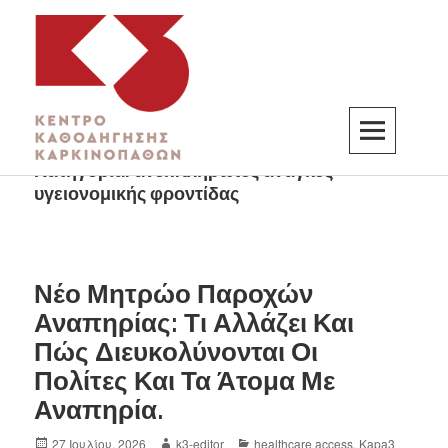
Κατηγορία:
ανεκπλήρωτες ανάγκες
K3
ΚΕΝΤΡΟ ΚΑΘΟΔΗΓΗΣΗΣ ΚΑΡΚΙΝΟΠΑΘΩΝ
υγειονομικής φροντίδας
Νέο Μητρώο Παροχών
Αναπηρίας: Τι Αλλάζει Και
Πώς Διευκολύνονται Οι
Πολίτες Και Τα Άτομα Με
Αναπηρία.
27 Ιουλίου, 2026
k3-editor
healthcare access
,
Kapa3