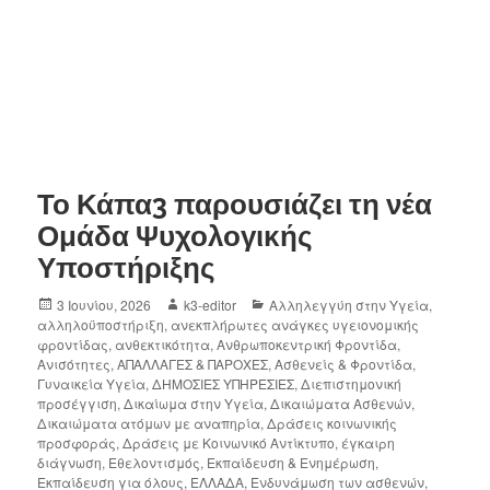
Το Κάπα3 παρουσιάζει τη νέα
Ομάδα Ψυχολογικής
Υποστήριξης
3 Ιουνίου, 2026
k3-editor
Αλληλεγγύη στην Υγεία
,
αλληλοϋποστήριξη
,
ανεκπλήρωτες ανάγκες υγειονομικής
φροντίδας
,
ανθεκτικότητα
,
Ανθρωποκεντρική Φροντίδα
,
Ανισότητες
,
ΑΠΑΛΛΑΓΕΣ & ΠΑΡΟΧΕΣ
,
Ασθενείς & Φροντίδα
,
Γυναικεία Υγεία
,
ΔΗΜΟΣΙΕΣ ΥΠΗΡΕΣΙΕΣ
,
Διεπιστημονική
προσέγγιση
,
Δικαίωμα στην Υγεία
,
Δικαιώματα Ασθενών
,
Δικαιώματα ατόμων με αναπηρία
,
Δράσεις κοινωνικής
προσφοράς
,
Δράσεις με Κοινωνικό Αντίκτυπο
,
έγκαιρη
διάγνωση
,
Εθελοντισμός
,
Εκπαίδευση & Ενημέρωση
,
Εκπαίδευση για όλους
,
ΕΛΛΑΔΑ
,
Ενδυνάμωση των ασθενών
,