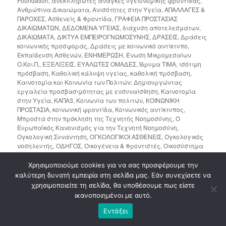
Foundation
,
ανεκπλήρωτες ανάγκες υγειονομικής φροντίδας
,
Ανθρώπινα Δικαιώματα
,
Ανισότητες στην Υγεία
,
ΑΠΑΛΛΑΓΕΣ &
ΠΑΡΟΧΕΣ
,
Ασθενείς & Φροντίδα
,
ΓΡΑΦΕΙΑ ΠΡΟΣΤΑΣΙΑΣ
ΔΙΚΑΙΩΜΑΤΩΝ
,
ΔΕΔΟΜΕΝΑ ΥΓΕΙΑΣ
,
διάχυση αποτελεσμάτων
,
ΔΙΚΑΙΩΜΑΤΑ
,
ΔΙΚΤΥΑ ΕΜΠΕΙΡΟΓΝΩΜΟΣΥΝΗΣ
,
ΔΡΑΣΕΙΣ
,
Δράσεις
κοινωνικής προσφοράς
,
Δράσεις με κοινωνικό αντίκτυπο
,
Εκπαίδευση Ασθενών
,
ΕΝΗΜΕΡΩΣΗ
,
Ένωση Μικρομεσαίων
Ο.Κοι.Π.
,
ΕΞΕΛΙΞΕΙΣ
,
ΕΥΑΛΩΤΕΣ ΟΜΑΔΕΣ
,
Ίδρυμα ΤΙΜΑ
,
ισότιμη
πρόσβαση
,
Καθολική κάλυψη υγείας
,
καθολική πρόσβαση
,
Καινοτομία και Κοινωνία των Πολιτών: Δημιουργώντας
εργαλεία προσβασιμότητας με ενσυναίσθηση
,
Καινοτομία
στην Υγεία
,
ΚΑΠΑ3
,
Κοινωνία των πολιτών
,
ΚΟΙΝΩΝΙΚΗ
ΠΡΟΣΤΑΣΙΑ
,
κοινωνική φροντίδα
,
Κοινωνικός αντίκτυπος
,
Μπροστά στην πρόκληση της Τεχνητής Νοημοσύνης
,
Ο
Ευρωπαϊκός Κανονισμός για την Τεχνητή Νοημοσύνη
,
Ογκολογική Συνάντηση
,
ΟΓΚΟΛΟΓΙΚΟΙ ΑΣΘΕΝΕΙΣ
,
Ογκολογικός
νοσηλευτής
,
ΟΔΗΓΟΣ
,
Οικογένεια & Φροντιστές
,
Οικοσύστημα
υγείας
,
Ολιστική Ογκολογική Φροντίδα
,
Ολιστική Φροντίδα
,
ΠΛΗΡΟΦΟΡΗΣΗ
,
ΠΛΗΡΟΦΟΡΙΕΣ
,
Πλοηγός Υγείας "Μυρτώ"
,
Χρησιμοποιούμε cookies για να σας προσφέρουμε την
ΠΟΙΟΤΗΤΑ ΣΤΗΝ ΟΓΚΟΛΟΓΙΚΗ ΦΡΟΝΤΙΔΑ
,
ΠΡΟΓΡΑΜΜΑ
καλύτερη δυνατή εμπειρία στη σελίδα μας. Εάν συνεχίσετε να
ΥΠΟΣΤΗΡΙΞΗΣ
,
Πρόσβαση ασθενών
,
Πρόσβαση σε Υπηρεσίες
χρησιμοποιείτε τη σελίδα, θα υποθέσουμε πως είστε
Υγείας
,
πρόσβαση στη φροντίδα
,
Πρόσβαση στην πληροφορία
,
ικανοποιημένοι με αυτό.
πρόσβαση στην υγεία
,
Προσβασιμότητα
,
ΣΤΑΤΙΣΤΙΚΑ
,
Στήριξη
ασθενών
,
ΣΥΝΕΡΓΑΣΙΕΣ
,
Τεχνητή Νοημοσύνη
,
Τεχνολογία &
Εντάξει
Υγεία
,
ΤΙΜΑ Foundation
,
ΤΙΜΑ ΚΟΙΝΩΦΕΛΕΣ ΙΔΡΥΜΑ
,
ΤΡΙΤΗ