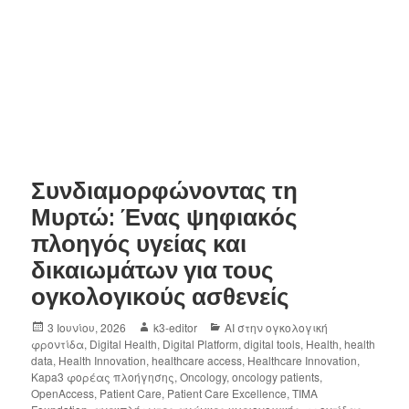
Συνδιαμορφώνοντας τη
Μυρτώ: Ένας ψηφιακός
πλοηγός υγείας και
δικαιωμάτων για τους
ογκολογικούς ασθενείς
3 Ιουνίου, 2026
k3-editor
AI στην ογκολογική
φροντίδα
,
Digital Health
,
Digital Platform
,
digital tools
,
Health
,
health
data
,
Health Innovation
,
healthcare access
,
Healthcare Innovation
,
Kapa3 φορέας πλοήγησης
,
Oncology
,
oncology patients
,
OpenAccess
,
Patient Care
,
Patient Care Excellence
,
TIMA