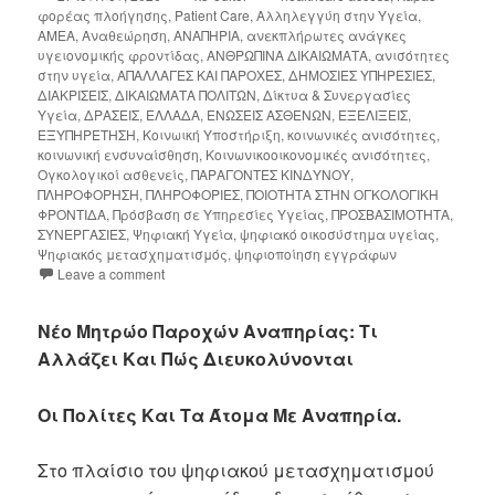
φορέας πλοήγησης
,
Patient Care
,
Αλληλεγγύη στην Υγεία
,
ΑΜΕΑ
,
Αναθεώρηση
,
ΑΝΑΠΗΡΙΑ
,
ανεκπλήρωτες ανάγκες
υγειονομικής φροντίδας
,
ΑΝΘΡΩΠΙΝΑ ΔΙΚΑΙΩΜΑΤΑ
,
ανισότητες
στην υγεία
,
ΑΠΑΛΛΑΓΕΣ ΚΑΙ ΠΑΡΟΧΕΣ
,
ΔΗΜΟΣΙΕΣ ΥΠΗΡΕΣΙΕΣ
,
ΔΙΑΚΡΙΣΕΙΣ
,
ΔΙΚΑΙΩΜΑΤΑ ΠΟΛΙΤΩΝ
,
Δίκτυα & Συνεργασίες
Υγεία
,
ΔΡΑΣΕΙΣ
,
ΕΛΛΑΔΑ
,
ΕΝΩΣΕΙΣ ΑΣΘΕΝΩΝ
,
ΕΞΕΛΙΞΕΙΣ
,
ΕΞΥΠΗΡΕΤΗΣΗ
,
Κοινωική Υποστήριξη
,
κοινωνικές ανισότητες
,
κοινωνική ενσυναίσθηση
,
Κοινωνικοοικονομικές ανισότητες
,
Ογκολογικοί ασθενείς
,
ΠΑΡΑΓΟΝΤΕΣ ΚΙΝΔΥΝΟΥ
,
ΠΛΗΡΟΦΟΡΗΣΗ
,
ΠΛΗΡΟΦΟΡΙΕΣ
,
ΠΟΙΟΤΗΤΑ ΣΤΗΝ ΟΓΚΟΛΟΓΙΚΗ
ΦΡΟΝΤΙΔΑ
,
Πρόσβαση σε Υπηρεσίες Υγείας
,
ΠΡΟΣΒΑΣΙΜΟΤΗΤΑ
,
ΣΥΝΕΡΓΑΣΙΕΣ
,
Ψηφιακή Υγεία
,
ψηφιακό οικοσύστημα υγείας
,
Ψηφιακός μετασχηματισμός
,
ψηφιοποίηση εγγράφων
Leave a comment
Νέο Μητρώο Παροχών Αναπηρίας: Τι
Αλλάζει Και Πώς Διευκολύνονται
Οι Πολίτες Και Τα Άτομα Με Αναπηρία.
Στο πλαίσιο του ψηφιακού μετασχηματισμού