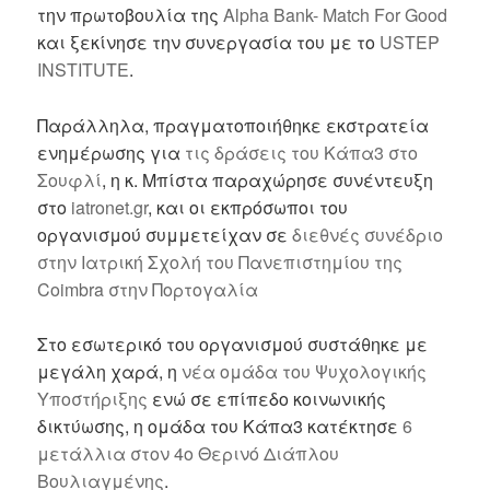
την πρωτοβουλία της
Alpha Bank- Match For Good
και ξεκίνησε την συνεργασία του με το
USTEP
INSTITUTE
.
Παράλληλα, πραγματοποιήθηκε εκστρατεία
ενημέρωσης για
τις δράσεις του Κάπα3 στο
Σουφλί
,
η κ. Μπίστα παραχώρησε συνέντευξη
στο
iatronet.gr
,
και οι εκπρόσωποι του
οργανισμού συμμετείχαν σε
διεθνές συνέδριο
στην Ιατρική Σχολή του Πανεπιστημίου
της
Coimbra στην Πορτογαλία
Στο εσωτερικό του οργανισμού συστάθηκε με
μεγάλη χαρά, η
νέα ομάδα του Ψυχολογικής
Υποστήριξης
ενώ σε επίπεδο κοινωνικής
δικτύωσης, η ομάδα του Κάπα3 κατέκτησε
6
μετάλλια στον 4
ο
Θερινό Διάπλου
Βουλιαγμένης
.