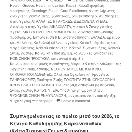
Health
,
Greece
,
Health Innovation
,
Kapa3
,
Kapa3 φορέας
πλοήγησης
,
Oncology
,
Patient Care Excellence
,
ανεκπλήρωτες
ανάγκες υγειονομικής φροντίδας
,
ανθεκτικότητα
,
Ανισότητες
στην Υγεία
,
ΑΠΑΛΛΑΓΕΣ & ΠΑΡΟΧΕΣ
,
ΔΕΔΟΜΕΝΑ ΥΓΕΙΑΣ
,
Δικαίωμα στην Υγεία
,
ΔΙΚΑΙΩΜΑΤΑ
,
Δίκτυα & Συνεργασίες
Υγεία
,
ΔΙΚΤΥΑ ΕΜΠΕΙΡΟΓΝΩΜΟΣΥΝΗΣ
,
Δράσεις κοινωνικής
προσφοράς
,
Εκπαίδευση & Ευαισθητοποίηση
,
ΕΛΛΑΔΑ
,
Έρευνα
και Μελέτες
,
Καθολική κάλυψη υγείας
,
Κάπα3 - Δράσεις και
παρεμβάσεις
,
Κάπα3 εθελοντές
,
Κάπα3-Συνεντεύξεις
,
Κάπα3-
Συνεργασίες
,
Κοινωική Υποστήριξη
,
κοινωνικές ανισότητες
,
ΚΟΙΝΩΝΙΚΗ ΠΡΟΣΤΑΣΙΑ
,
κοινωνική στήριξη
,
Κοινωνικοοικονομικές ανισότητες
,
Μπροστά στην πρόκληση της
Τεχνητής Νοημοσύνης
,
ΝΕΟΙ ΕΝΗΛΙΚΕΣ ΜΕ ΚΑΡΚΙΝΟ
,
ΟΓΚΟΛΟΓΙΚΟΙ ΑΣΘΕΝΕΙΣ
,
Ολιστική Ογκολογική Φροντίδα
,
ΠΛΗΡΟΦΟΡΙΕΣ
,
Ποιότητα Ζωής
,
ΠΟΙΟΤΗΤΑ ΣΤΗΝ ΟΓΚΟΛΟΓΙΚΗ
ΦΡΟΝΤΙΔΑ
,
ΠΡΟΣΒΑΣΙΜΟΤΗΤΑ
,
στήριξη ασθενών με καρκίνο
,
Συνεργασίες Κάπα3
,
ΥΓΕΙΑ
,
Υποστήριξη φροντιστών
,
ΨΥΧΟΚΟΙΝΩΝΙΚΗ ΕΝΔΥΝΑΜΩΣΗ
,
ψυχοκοινωνική υποστήριξη
,
Ψυχολογική Υποστήριξη
Leave a comment
Συμπληρώνοντας το πρώτο μισό του 2026, το
Κέντρο Καθοδήγησης Καρκινοπαθών
(Κάπα3) συνεχίζει να διευρύνει