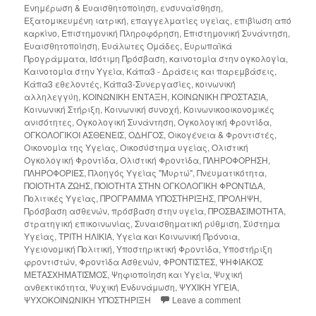
Ενημέρωση & Ευαισθητοποίηση
,
ενσυναίσθηση
,
Εξατομικευμένη ιατρική
,
επαγγελματίες υγείας
,
επιβίωση από
καρκίνο
,
Επιστημονική Πληροφόρηση
,
Επιστημονική Συνάντηση
,
Ευαισθητοποίηση
,
Ευάλωτες Ομάδες
,
Ευρωπαϊκά
Προγράμματα
,
Ισότιμη Πρόσβαση
,
καινοτομία στην ογκολογία
,
Καινοτομία στην Υγεία
,
Κάπα3 - Δράσεις και παρεμβάσεις
,
Κάπα3 εθελοντές
,
Κάπα3-Συνεργασίες
,
κοινωνική
αλληλεγγύη
,
ΚΟΙΝΩΝΙΚΗ ΕΝΤΑΞΗ
,
ΚΟΙΝΩΝΙΚΗ ΠΡΟΣΤΑΣΙΑ
,
Κοινωνική Στήριξη
,
Κοινωνική συνοχή
,
Κοινωνικοοικονομικές
ανισότητες
,
Ογκολογική Συνάντηση
,
Ογκολογική Φροντίδα
,
ΟΓΚΟΛΟΓΙΚΟΙ ΑΣΘΕΝΕΙΣ
,
ΟΔΗΓΟΣ
,
Οικογένεια & Φροντιστές
,
Οικονομία της Υγείας
,
Οικοσύστημα υγείας
,
Ολιστική
Ογκολογική Φροντίδα
,
Ολιστική Φροντίδα
,
ΠΛΗΡΟΦΟΡΗΣΗ
,
ΠΛΗΡΟΦΟΡΙΕΣ
,
Πλοηγός Υγείας "Μυρτώ"
,
Πνευματικότητα
,
ΠΟΙΟΤΗΤΑ ΖΩΗΣ
,
ΠΟΙΟΤΗΤΑ ΣΤΗΝ ΟΓΚΟΛΟΓΙΚΗ ΦΡΟΝΤΙΔΑ
,
Πολιτικές Υγείας
,
ΠΡΟΓΡΑΜΜΑ ΥΠΟΣΤΗΡΙΞΗΣ
,
ΠΡΟΛΗΨΗ
,
Πρόσβαση ασθενών
,
πρόσβαση στην υγεία
,
ΠΡΟΣΒΑΣΙΜΟΤΗΤΑ
,
στρατηγική επικοινωνίας
,
Συναισθηματική ρύθμιση
,
Σύστημα
Υγείας
,
ΤΡΙΤΗ ΗΛΙΚΙΑ
,
Υγεία και Κοινωνική Πρόνοια
,
Υγειονομική Πολιτική
,
Υποστηρικτική Φροντίδα
,
Υποστήριξη
φροντιστών
,
Φροντίδα Ασθενών
,
ΦΡΟΝΤΙΣΤΕΣ
,
ΨΗΦΙΑΚΟΣ
ΜΕΤΑΣΧΗΜΑΤΙΣΜΟΣ
,
Ψηφιοποίηση και Υγεία
,
Ψυχική
ανθεκτικότητα
,
Ψυχική Ενδυνάμωση
,
ΨΥΧΙΚΗ ΥΓΕΙΑ
,
ΨΥΧΟΚΟΙΝΩΝΙΚΗ ΥΠΟΣΤΗΡΙΞΗ
Leave a comment