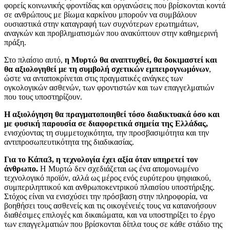
φορείς κοινωνικής φροντίδας και οργανώσεις που βρίσκονται κοντά
σε ανθρώπους με βίωμα καρκίνου μπορούν να συμβάλουν
ουσιαστικά στην καταγραφή των συχνότερων ερωτημάτων,
αναγκών και προβληματισμών που ανακύπτουν στην καθημερινή
πράξη.
Στο πλαίσιο αυτό,
η Μυρτώ θα αναπτυχθεί, θα δοκιμαστεί και
θα αξιολογηθεί με τη συμβολή σχετικών εμπειρογνωμόνων
,
ώστε να ανταποκρίνεται στις πραγματικές ανάγκες των
ογκολογικών ασθενών, των φροντιστών και των επαγγελματιών
που τους υποστηρίζουν.
Η αξιολόγηση θα πραγματοποιηθεί τόσο διαδικτυακά όσο και
με φυσική παρουσία σε διαφορετικά σημεία της Ελλάδας,
ενισχύοντας τη συμμετοχικότητα, την προσβασιμότητα και την
αντιπροσωπευτικότητα της διαδικασίας.
Για το Κάπα3, η τεχνολογία έχει αξία όταν υπηρετεί τον
άνθρωπο.
Η Μυρτώ δεν σχεδιάζεται ως ένα απομονωμένο
τεχνολογικό προϊόν, αλλά ως μέρος ενός ευρύτερου ψηφιακού,
συμπεριληπτικού και ανθρωποκεντρικού πλαισίου υποστήριξης.
Στόχος είναι να ενισχύσει την πρόσβαση στην πληροφορία, να
βοηθήσει τους ασθενείς και τις οικογένειές τους να κατανοήσουν
διαθέσιμες επιλογές και δικαιώματα, και να υποστηρίξει το έργο
των επαγγελματιών που βρίσκονται δίπλα τους σε κάθε στάδιο της