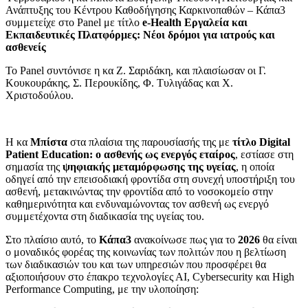
Ανάπτυξης του Κέντρου Καθοδήγησης Καρκινοπαθών – Κάπα3
συμμετείχε στο Panel με τίτλο
e-Health Εργαλεία και
Εκπαιδευτικές Πλατφόρμες: Νέοι δρόμοι για ιατρούς και
ασθενείς
Το Panel συντόνισε η κα Ζ. Σαριδάκη, και πλαισίωσαν οι Γ.
Κουκουράκης, Σ. Περουκίδης, Φ. Τυλιγάδας και Χ.
Χριστοδούλου.
Η κα
Μπίστα
στα πλαίσια της παρουσίασής της με
τίτλο
Digital
Patient
Education: ο ασθενής ως ενεργός εταίρος
, εστίασε στη
σημασία της
ψηφιακής μεταμόρφωσης της υγείας
, η οποία
οδηγεί από την επεισοδιακή φροντίδα στη συνεχή υποστήριξη του
ασθενή, μετακινώντας την φροντίδα από το νοσοκομείο στην
καθημερινότητα και ενδυναμώνοντας τον ασθενή ως ενεργό
συμμετέχοντα στη διαδικασία της υγείας του.
Στο πλαίσιο αυτό, το
Κάπα3
ανακοίνωσε πως για το
2026
θα είναι
ο μοναδικός φορέας της κοινωνίας των πολιτών που η βελτίωση
των διαδικασιών του και των υπηρεσιών που προσφέρει θα
αξιοποιήσουν στο έπακρο τεχνολογίες ΑΙ, Cybersecurity και High
Performance Computing, με την υλοποίηση: