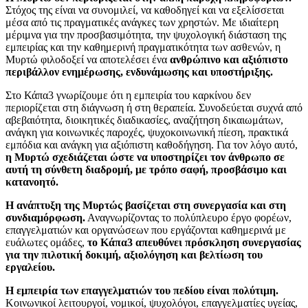
Στόχος της είναι να συνομιλεί, να καθοδηγεί και να εξελίσσεται
μέσα από τις πραγματικές ανάγκες των χρηστών. Με ιδιαίτερη
μέριμνα για την προσβασιμότητα, την ψυχολογική διάσταση της
εμπειρίας και την καθημερινή πραγματικότητα των ασθενών, η
Μυρτώ φιλοδοξεί να αποτελέσει ένα
ανθρώπινο και αξιόπιστο
περιβάλλον ενημέρωσης, ενδυνάμωσης και υποστήριξης.
Στο Κάπα3 γνωρίζουμε ότι η εμπειρία του καρκίνου δεν
περιορίζεται στη διάγνωση ή στη θεραπεία. Συνοδεύεται συχνά από
αβεβαιότητα, διοικητικές διαδικασίες, αναζήτηση δικαιωμάτων,
ανάγκη για κοινωνικές παροχές, ψυχοκοινωνική πίεση, πρακτικά
εμπόδια και ανάγκη για αξιόπιστη καθοδήγηση. Για τον λόγο αυτό,
η Μυρτώ σχεδιάζεται ώστε να υποστηρίζει τον άνθρωπο σε
αυτή τη σύνθετη διαδρομή, με τρόπο σαφή, προσβάσιμο και
κατανοητό.
Η ανάπτυξη της Μυρτώς βασίζεται στη συνεργασία και στη
συνδιαμόρφωση.
Αναγνωρίζοντας το πολύπλευρο έργο φορέων,
επαγγελματιών και οργανώσεων που εργάζονται καθημερινά με
ευάλωτες ομάδες,
το Κάπα3 απευθύνει πρόσκληση συνεργασίας
για την πιλοτική δοκιμή, αξιολόγηση και βελτίωση του
εργαλείου.
Η εμπειρία των επαγγελματιών του πεδίου είναι πολύτιμη.
Κοινωνικοί λειτουργοί, νομικοί, ψυχολόγοι, επαγγελματίες υγείας,