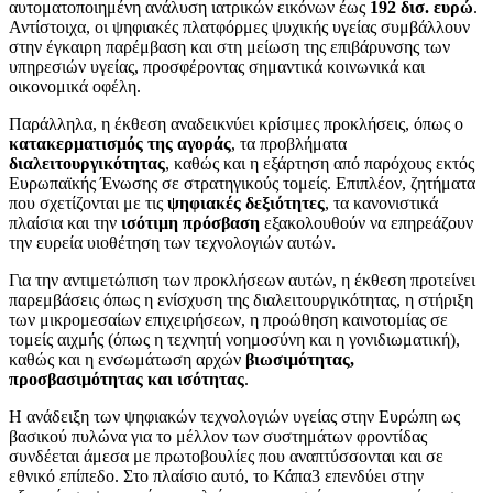
αυτοματοποιημένη ανάλυση ιατρικών εικόνων έως
192 δισ. ευρώ
.
Αντίστοιχα, οι ψηφιακές πλατφόρμες ψυχικής υγείας συμβάλλουν
στην έγκαιρη παρέμβαση και στη μείωση της επιβάρυνσης των
υπηρεσιών υγείας, προσφέροντας σημαντικά κοινωνικά και
οικονομικά οφέλη.
Παράλληλα, η έκθεση αναδεικνύει κρίσιμες προκλήσεις, όπως ο
κατακερματισμός της αγοράς
, τα προβλήματα
διαλειτουργικότητας
, καθώς και η εξάρτηση από παρόχους εκτός
Ευρωπαϊκής Ένωσης σε στρατηγικούς τομείς. Επιπλέον, ζητήματα
που σχετίζονται με τις
ψηφιακές δεξιότητες
, τα κανονιστικά
πλαίσια και την
ισότιμη πρόσβαση
εξακολουθούν να επηρεάζουν
την ευρεία υιοθέτηση των τεχνολογιών αυτών.
Για την αντιμετώπιση των προκλήσεων αυτών, η έκθεση προτείνει
παρεμβάσεις όπως η ενίσχυση της διαλειτουργικότητας, η στήριξη
των μικρομεσαίων επιχειρήσεων, η προώθηση καινοτομίας σε
τομείς αιχμής (όπως η τεχνητή νοημοσύνη και η γονιδιωματική),
καθώς και η ενσωμάτωση αρχών
βιωσιμότητας,
προσβασιμότητας και ισότητας
.
Η ανάδειξη των ψηφιακών τεχνολογιών υγείας στην Ευρώπη ως
βασικού πυλώνα για το μέλλον των συστημάτων φροντίδας
συνδέεται άμεσα με πρωτοβουλίες που αναπτύσσονται και σε
εθνικό επίπεδο. Στο πλαίσιο αυτό, το Κάπα3 επενδύει στην