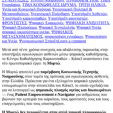
ΣΥΝΕΡΓΑΣΙΕΣ
,
Τεχνητή Νοημοσύνη
,
Τεχνολογία & Υγεία
,
ΤΙΜΑ
Foundation
,
ΤΙΜΑ ΚΟΙΝΩΦΕΛΕΣ ΙΔΡΥΜΑ
,
ΤΡΙΤΗ ΗΛΙΚΙΑ
,
Υγεία και Κοινωνική Πρόνοια
,
Υγειονομική Πολιτική &
Μεταρρυθμίσεις
,
Υγειονομική Πρόσβαση
,
Υποστήριξη Ασθενών
,
Υποστήριξη καρκινοπαθών
,
Υποστήριξη φροντιστών
,
ΦΡΟΝΤΙΣΤΕΣ
,
Ψηφιακές Εφαρμογές
,
ΨΗΦΙΑΚΗ ΑΝΙΣΟΤΗΤΑ
,
Ψηφιακή Πλατφόρμα
,
Ψηφιακή Τεχνολολγία
,
Ψηφιακή Υγεία
,
ψηφιακό οικοσύστημα υγείας
,
ΨΗΦΙΑΚΟΣ
ΜΕΤΑΣΧΗΜΑΤΙΣΜΟΣ
,
ψηφιοποίηση εγγράφων
,
Ψηφιοποίηση
και Υγεία
,
Ψυχοκοινωνική Στήριξη
Leave a comment
Μετά από πέντε χρόνια συνεχούς και αδιάλειπτης παρουσίας στην
υποστήριξη ογκολογικών ασθενών μέσω ψηφιακής καθοδήγησης,
το Κέντρο Καθοδήγησης Καρκινοπαθών – Κάπα3 αναπτύσσει ένα
νέο πρωτοποριακό έργο: τη
Μυρτώ
.
Η Μυρτώ αποτελεί μια
παρέμβαση Κοινωνικής Τεχνητής
Νοημοσύνης
στον τομέα της πρόνοιας για ογκολογικούς ασθενείς
στην Ελλάδα. Πρόκειται για ένα εξελιγμένο ψηφιακό εργαλείο,
ενσωματωμένο στην ιστοσελίδα του Κάπα3, το οποίο σχεδιάζεται
για να λειτουργεί ως
ψηφιακός πλοηγός υγείας και δικαιωμάτων
— ένας
Patient Empowerment e-Navigator
για ανθρώπους που
βιώνουν την εμπειρία του καρκίνου, τους φροντιστές τους και τους
επαγγελματίες που τους υποστηρίζουν.
Η Μυρτώ δεν περιορίζεται στην απλή παροχή πληροφοριών.