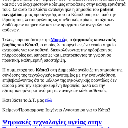
και πώς να διαχειριστούν κρίσιμες αποφάσεις στην καθημερινότητά
τους. Σε αυτό το πλαίσιο αναδείχθηκε η σημασία του
patient
navigation
, μιας προσέγγισης που το Κάπα3 υπηρετεί από την
ίδρυσή του, λειτουργώντας ως συνδετικός κρίκος μεταξύ των
διαθέσιμων υπηρεσιών και των πραγματικών αναγκών των
ασθενών.
Τέλος, παρουσιάστηκε η «
Μυρτώ
», ο
ψηφιακός κοινωνικός
βοηθός του Κάπα3
, ο οποίος λειτουργεί ως ένα ενιαίο σημείο
αναφοράς για τον ασθενή, διευκολύνοντας την πρόσβαση σε
πληροφορίες και υπηρεσίες και μετατρέποντας τη γνώση σε
πρακτική, καθημερινή υποστήριξη.
Η συμμετοχή του
Κάπα3
στη Διημερίδα ανέδειξε τη σημασία της
σύνδεσης της τεχνολογικής καινοτομίας με την ενσυναίσθηση,
επιβεβαιώνοντας ότι το μέλλον της ογκολογικής φροντίδας δεν
αφορά μόνο την εξατομικευμένη θεραπεία, αλλά και την
εξατομικευμένη κατανόηση των αναγκών κάθε ασθενούς.
Κατεβάστε το Δ.Τ. μας
εδώ
Κείμενο/Προσαρμογή: Ιφιγένεια Αναστασίου για το Κάπα3
Ψηφιακές τεχνολογίες υγείας στην