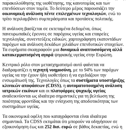
παρακολούθησης της υιοθέτησης, της καινοτομίας και των
επενδύσεων στον τομέα. Το δεύτερο μέρος παρουσιάζει την
οικονομική ανάλυση πέντε επιλεγμένων τεχνολογιών
, ενώ το
τρίτο περιλαμβάνει συμπεράσματα και προτάσεις πολιτικής.
Η ανάλυση βασίζεται σε εκτεταμένα δεδομένα, όπως
πανευρωπαϊκές έρευνες σε παρόχους υγείας και εταιρείες
τεχνολογίας, συνεντεύξεις ειδικών, χαρτογράφηση εκατοντάδων
παρόχων και ανάλυση δεκάδων χιλιάδων επενδυτικών στοιχείων.
Τα ευρήματα σκιαγραφούν μια
δυναμικά αναπτυσσόμενη αλλά
κατακερματισμένη αγορά
ψηφιακής υγείας στην Ευρώπη.
Κεντρικό ρόλο στον μετασχηματισμό αυτό φαίνεται να
διαδραματίζει η
τεχνητή νοημοσύνη
, με το 94% των παρόχων
υγείας να την έχουν ήδη υιοθετήσει ή να σχεδιάζουν την
ενσωμάτωσή της. Τεχνολογίες όπως τα
συστήματα υποστήριξης
κλινικών αποφάσεων (CDSS)
, η
αυτοματοποιημένη ανάλυση
ιατρικών εικόνων
και οι
πλατφόρμες ψυχικής υγείας
αναδεικνύονται ως ιδιαίτερα σημαντικές για τη βελτίωση της
ποιότητας φροντίδας και την ενίσχυση της αποδοτικότητας των
συστημάτων υγείας.
Τα οικονομικά οφέλη που καταγράφονται είναι ιδιαίτερα
σημαντικά. Τα CDSS εκτιμάται ότι μπορούν να οδηγήσουν σε
εξοικονόμηση έως και
252 δισ. ευρώ
σε βάθος δεκαετίας, ενώ η