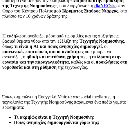
ιδιαίτερο ενδιαφέρον την εκδήλωση «
Μπροστά στην πρόκληση
της Τεχνητής Νοημοσύνης
», που διοργάνωσε η
diaNEOsis
στον
Φάρο του Κέντρου Πολιτισμού
Ιδρύματος Σταύρος Νιάρχος
, στο
πλαίσιο των 10 χρόνων δράσης της.
Η εκδήλωση ανέδειξε, μέσα από τις ομιλίες και τις συζητήσεις,
βασικά θέματα γύρω από την εξέλιξη της
Τεχνητής Νοημοσύνης
,
όπως:
τι είναι η AI και ποιες ανησυχίες δημιουργεί
, οι
κοινωνικές επιπτώσεις και οι ανισότητες
που μπορεί να
αναπτύξει, η
ηθική και υπεύθυνη χρήση
της, η
επίδραση στην
εργασία και την παραγωγικότητα
, καθώς και οι
προκλήσεις στη
νομοθεσία και στη ρύθμιση
της τεχνολογίας.
Όπως σημειώνει η Ευαγγελή Μπίστα στα social media της, η
τεχνολογία της Τεχνητής Νοημοσύνης παραμένει ένα πεδίο γεμάτο
ερωτήματα:
Τι ακριβώς είναι η Τεχνητή Νοημοσύνη;
Ποιες ανησυχίες δημιουργούνται γύρω της;