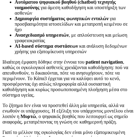
Αυτόματου ψηφιακού βοηθού (chatbot) τεχνητής
νοημοσύνης
για άμεση καθοδήγηση και υποστήριξη των
ασθενών
Δημιουργία συστήματος φωνητικών εντολών
για
προσβασιμότητα ιστοσελίδων και μετατροπή κειμένου σε
ήχο
Ανασχεδιασμό υπηρεσιών
, με απλούστευση και μείωση
γραφειοκρατίας
AI-based σύστημα συστάσεων
και ανάλυση δεδομένων
χρήσης για εξατομίκευση υπηρεσιών
Ιδιαίτερη έμφαση δόθηκε στην έννοια του
patient navigation
,
καθώς οι ογκολογικοί ασθενείς χρειάζονται καθοδήγηση: πού να
απευθυνθούν, τι δικαιούνται, πότε να ανησυχήσουν, πότε να
περιμένουν. Το Κάπα3 έρχεται για να καλύψει αυτό το κενό,
προσφέροντας όχι απλώς πληροφορία αλλά ουσιαστική
καθοδήγηση και κυρίως προσωποποιημένη πλοήγηση μέσα στο
σύστημα υγείας.
Το ζήτημα δεν είναι να προστεθεί άλλη μία υπηρεσία, αλλά να
ενωθούν οι υπάρχουσες. Η εξέλιξη του υπάρχοντος μοντέλου είναι
λοιπόν η
Μυρτώ
, ο ψηφιακός βοηθός που λειτουργεί ως σημείο
αναφοράς, μετατρέποντας τη γνώση σε καθημερινή πράξη.
Γιατί το μέλλον της ογκολογίας δεν είναι μόνο εξατομικευμένη