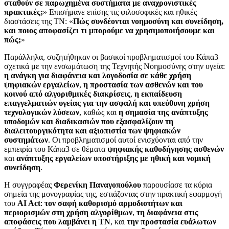
σταθούν σε παρωχημένα συστήματα με αναχρονιστικές
πρακτικές;
» Επισήμανε επίσης τις φιλοσοφικές και ηθικές
διαστάσεις της ΤΝ: «
Πώς συνδέονται νοημοσύνη και συνείδηση,
και ποιος αποφασίζει τι μπορούμε να χρησιμοποιήσουμε και
πώς;
»
Παράλληλα, συζητήθηκαν οι βασικοί προβληματισμοί του Κάπα3
σχετικά με την ενσωμάτωση της Τεχνητής Νοημοσύνης στην υγεία:
η ανάγκη για διαφάνεια και λογοδοσία σε κάθε χρήση
ψηφιακών εργαλείων
,
η προστασία των ασθενών και του
κοινού από αλγοριθμικές διακρίσεις
,
η εκπαίδευση
επαγγελματιών υγείας για την ασφαλή και υπεύθυνη χρήση
τεχνολογικών λύσεων
, καθώς και
η σημασία της ανάπτυξης
υποδομών και διαδικασιών που εξασφαλίζουν τη
διαλειτουργικότητα και αξιοπιστία των ψηφιακών
συστημάτων
. Οι προβληματισμοί αυτοί ενισχύονται από την
εμπειρία του Κάπα3 σε θέματα
ψηφιακής καθοδήγησης ασθενών
και
ανάπτυξης εργαλείων υποστήριξης με ηθική και νομική
συνείδηση
.
Η συγγραφέας
Φερενίκη Παναγοπούλου
παρουσίασε τα κύρια
σημεία της μονογραφίας της, εστιάζοντας στην πρακτική εφαρμογή
του
AI Act
:
τον σαφή καθορισμό αρμοδιοτήτων και
περιορισμών στη χρήση αλγορίθμων
,
τη διαφάνεια στις
αποφάσεις που λαμβάνει η ΤΝ
, και
την προστασία ευάλωτων