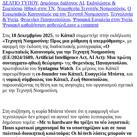
ΔΕΛΤΙΟ ΤΥΠΟΥ
,
Δημόσιος διάλογος AI
,
Εκδηλώσεις &
Συμπόσια
,
Ηθική στην ΤΝ
,
Νομοθεσία Τεχνητής Νοημοσύνης
,
Ο
Ευρωπαϊκός Κανονισμός για την Τεχνητή Νοημοσύνη
,
Τεχνολογία
& Υγεία
,
Φερενίκη Παναγοπούλου
,
Ψηφιακά Εργαλεία στην Υγεία
,
Ψηφιακή καθοδήγηση ασθενών
Leave a comment
Στις
18 Δεκεμβρίου 2025
, το
Κάπα3
συμμετείχε στην εκδήλωση
«Τεχνητή Νοημοσύνη: Προς μια ρύθμιση ή υπερρύθμιση;»
, με
αφορμή την έκδοση της διαδικτυακής μονογραφίας
«Ο
Ευρωπαϊκός Κανονισμός για την Τεχνητή Νοημοσύνη
(ΕΕ/2024/1689, Artificial Intelligence Act, AI Act): Μια πρώτη
συνταγματο-ηθική θεώρηση»
της
Φερενίκης Παναγοπούλου
,
πρωτοβουλία του
Syntagma Watch
. Εκ μέρους του Κάπα3
παρευρέθηκαν η
co-founder του Κάπα3, Ευαγγελία Μπίστα
, και
η
νομική σύμβουλος του Κάπα3, Ζωή Θανοπούλου
,
παρουσιάζοντας τη θέση και τις ανησυχίες του οργανισμού σχετικά
με την Τεχνητή Νοημοσύνη.
Στη συζήτηση, η κυρία Μπίστα τόνισε ότι η εφαρμογή νέων
τεχνολογιών δεν μπορεί να αγνοεί τον τρόπο λειτουργίας του
δημόσιου τομέα: «
Με τι hardware θα τρέξει το νέο λογιστικό;
Ποιοι κρατικοί μηχανισμοί θα το υποστηρίζουν και σε ποια
πολιτικό-διοικητική κουλτούρα; Οι hi-tech λύσεις μπορούν να