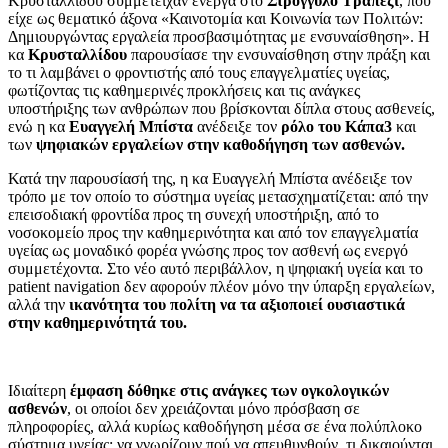
Κρυσταλλίδου συμμετείχαν ενεργά στο
Στρογγυλό Τραπέζι
, που
είχε ως θεματικό άξονα «Καινοτομία και Κοινωνία των Πολιτών:
Δημιουργώντας εργαλεία προσβασιμότητας με ενσυναίσθηση». Η
κα
Κρυσταλλίδου
παρουσίασε την ενσυναίσθηση στην πράξη και
το τι λαμβάνει ο φροντιστής από τους επαγγελματίες υγείας,
φωτίζοντας τις καθημερινές προκλήσεις και τις ανάγκες
υποστήριξης των ανθρώπων που βρίσκονται δίπλα στους ασθενείς,
ενώ η κα
Ευαγγελή Μπίστα
ανέδειξε τον
ρόλο του Κάπα3
και
των
ψηφιακών εργαλείων στην καθοδήγηση των ασθενών.
Κατά την παρουσίασή της, η κα Ευαγγελή Μπίστα ανέδειξε τον
τρόπο με τον οποίο το σύστημα υγείας μετασχηματίζεται: από την
επεισοδιακή φροντίδα προς τη συνεχή υποστήριξη, από το
νοσοκομείο προς την καθημερινότητα και από τον επαγγελματία
υγείας ως μοναδικό φορέα γνώσης προς τον ασθενή ως ενεργό
συμμετέχοντα. Στο νέο αυτό περιβάλλον, η ψηφιακή υγεία και το
patient navigation δεν αφορούν πλέον μόνο την ύπαρξη εργαλείων,
αλλά την
ικανότητα του πολίτη να τα αξιοποιεί ουσιαστικά
στην καθημερινότητά του.
Ιδιαίτερη
έμφαση δόθηκε στις ανάγκες των ογκολογικών
ασθενών
, οι οποίοι δεν χρειάζονται μόνο πρόσβαση σε
πληροφορίες, αλλά κυρίως καθοδήγηση μέσα σε ένα πολύπλοκο
σύστημα υγείας: να γνωρίζουν πού να απευθυνθούν, τι δικαιούνται