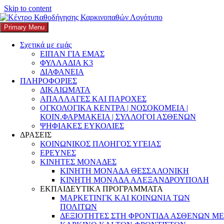
Skip to content
Search
Αναζήτηση για:
Primary Menu
K3
ΚΕΝΤΡΟ ΚΑΘΟΔΗΓΗΣΗΣ ΚΑΡΚΙΝΟΠΑΘΩΝ
Σχετικά με εμάς
Κατηγορία:
Τεχνολογία &
ΕΙΠΑΝ ΓΙΑ ΕΜΑΣ
ΦΥΛΛΑΔΙΑ Κ3
Υγεία
ΔΙΑΦΑΝΕΙΑ
ΠΛΗΡΟΦΟΡΙΕΣ
ΔΙΚΑΙΩΜΑΤΑ
ΑΠΑΛΛΑΓΕΣ ΚΑΙ ΠΑΡΟΧΕΣ
ΟΓΚΟΛΟΓΙΚΑ ΚΕΝΤΡΑ | ΝΟΣΟΚΟΜΕΙΑ |
Συνδιαμορφώνοντας τη Μυρτώ: Ένας
ΚΟΙΝ.ΦΑΡΜΑΚΕΙΑ | ΣΥΛΛΟΓΟΙ ΑΣΘΕΝΩΝ
ΨΗΦΙΑΚΕΣ ΕΥΚΟΛΙΕΣ
ψηφιακός πλοηγός υγείας και
ΔΡΑΣΕΙΣ
δικαιωμάτων για τους ογκολογικούς
ΚΟΙΝΩΝΙΚΟΣ ΠΛΟΗΓΟΣ ΥΓΕΙΑΣ
ΕΡΕΥΝΕΣ
ασθενείς
ΚΙΝΗΤΕΣ ΜΟΝΑΔΕΣ
ΚΙΝΗΤΗ ΜΟΝΑΔΑ ΘΕΣΣΑΛΟΝΙΚΗ
Posted on
3 Ιουνίου, 2026
4 Ιουνίου, 2026
Author
k3-
ΚΙΝΗΤΗ ΜΟΝΑΔΑ ΑΛΕΞΑΝΔΡΟΥΠΟΛΗ
editor
Categories
AI στην ογκολογική φροντίδα
,
Digital Health
,
ΕΚΠΑΙΔΕΥΤΙΚΑ ΠΡΟΓΡΑΜΜΑΤΑ
Digital Platform
,
digital tools
,
Health
,
health data
,
Health
ΜΑΡΚΕΤΙΝΓΚ ΚΑΙ ΚΟΙΝΩΝΙΑ ΤΩΝ
Innovation
,
healthcare access
,
Healthcare Innovation
,
Kapa3 φορέας
ΠΟΛΙΤΩΝ
πλοήγησης
,
Oncology
,
oncology patients
,
OpenAccess
,
Patient
ΔΕΞΙΟΤΗΤΕΣ ΣΤΗ ΦΡΟΝΤΙΔΑ ΑΣΘΕΝΩΝ ΜΕ
Care
,
Patient Care Excellence
,
TIMA Foundation
,
ανεκπλήρωτες