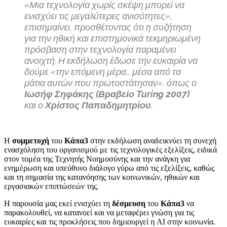
«Μια τεχνολογία χωρίς σκέψη μπορεί να
ενισχύει τις μεγαλύτερες ανισότητες»,
επισημαίνει, προσθέτοντας ότι η συζήτηση
για την ηθική και επιστημονικά τεκμηριωμένη
πρόσβαση στην τεχνολογία παραμένει
ανοιχτή. Η εκδήλωση έδωσε την ευκαιρία να
δούμε «την επόμενη μέρα… μέσα από τα
μάτια αυτών που πρωτοστάτησαν», όπως ο
Ιωσήφ Σηφάκης (Βραβείο Turing 2007)
και ο
Χρίστος Παπαδημητρίου.
Η
συμμετοχή
του
Κάπα3
στην εκδήλωση αναδεικνύει τη συνεχή
ενασχόληση του οργανισμού με τις τεχνολογικές εξελίξεις, ειδικά
στον τομέα της Τεχνητής Νοημοσύνης και την ανάγκη για
ενημέρωση και υπεύθυνο διάλογο γύρω από τις εξελίξεις, καθώς
και τη σημασία της κατανόησης των κοινωνικών, ηθικών και
εργασιακών επιπτώσεών της.
Η παρουσία μας εκεί ενισχύει τη
δέσμευση
του
Κάπα3
να
παρακολουθεί, να κατανοεί και να μεταφέρει γνώση για τις
ευκαιρίες και τις προκλήσεις που δημιουργεί η AI στην κοινωνία.