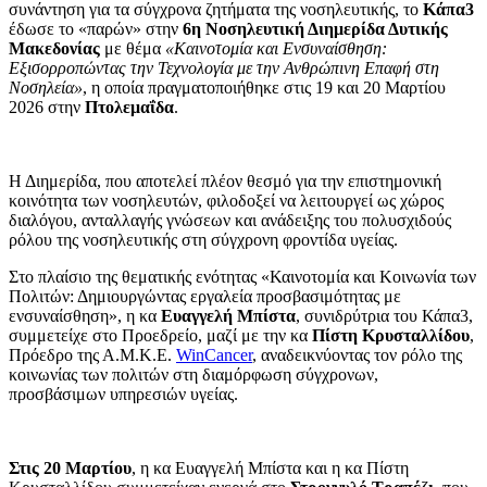
συνάντηση για τα σύγχρονα ζητήματα της νοσηλευτικής, το
Κάπα3
έδωσε το «παρών» στην
6η Νοσηλευτική Διημερίδα Δυτικής
Μακεδονίας
με θέμα
«Καινοτομία και Ενσυναίσθηση:
Εξισορροπώντας την Τεχνολογία με την Ανθρώπινη Επαφή στη
Νοσηλεία»
, η οποία πραγματοποιήθηκε στις 19 και 20 Μαρτίου
2026 στην
Πτολεμαΐδα
.
Η Διημερίδα, που αποτελεί πλέον θεσμό για την επιστημονική
κοινότητα των νοσηλευτών, φιλοδοξεί να λειτουργεί ως χώρος
διαλόγου, ανταλλαγής γνώσεων και ανάδειξης του πολυσχιδούς
ρόλου της νοσηλευτικής στη σύγχρονη φροντίδα υγείας.
Στο πλαίσιο της θεματικής ενότητας «Καινοτομία και Κοινωνία των
Πολιτών: Δημιουργώντας εργαλεία προσβασιμότητας με
ενσυναίσθηση», η κα
Ευαγγελή Μπίστα
, συνιδρύτρια του Κάπα3,
συμμετείχε στο Προεδρείο, μαζί με την κα
Πίστη Κρυσταλλίδου
,
Πρόεδρο της Α.Μ.Κ.Ε.
WinCancer
, αναδεικνύοντας τον ρόλο της
κοινωνίας των πολιτών στη διαμόρφωση σύγχρονων,
προσβάσιμων υπηρεσιών υγείας.
Στις 20 Μαρτίου
, η κα Ευαγγελή Μπίστα και η κα Πίστη