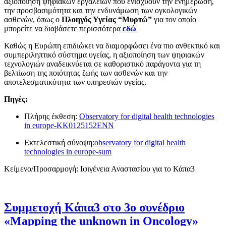
αξιοποίηση ψηφιακών εργαλείων που ενισχύουν την ενημέρωση,
την προσβασιμότητα και την ενδυνάμωση των ογκολογικών
ασθενών, όπως ο
Πλοηγός Υγείας “Μυρτώ”
για τον οποίο
μπορείτε να διαβάσετε περισσότερα
εδώ
Καθώς η Ευρώπη επιδιώκει να διαμορφώσει ένα πιο ανθεκτικό και
συμπεριληπτικό σύστημα υγείας, η αξιοποίηση των ψηφιακών
τεχνολογιών αναδεικνύεται σε καθοριστικό παράγοντα για τη
βελτίωση της ποιότητας ζωής των ασθενών και την
αποτελεσματικότητα των υπηρεσιών υγείας.
Πηγές:
Πλήρης έκθεση:
Οbservatory for digital health technologies
in europe-KK0125152ENN
Εκτελεστική σύνοψη:
observatory for digital health
technologies in europe-sum
Κείμενο/Προσαρμογή: Ιφιγένεια Αναστασίου για το Κάπα3
Συμμετοχή Κάπα3 στο 3o συνέδριο
«Mapping the unknown in Oncology»