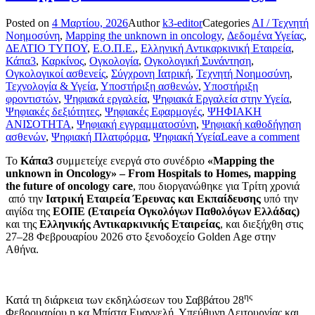
Posted on
4 Μαρτίου, 2026
Author
k3-editor
Categories
AI / Τεχνητή
Νοημοσύνη
,
Mapping the unknown in oncology
,
Δεδομένα Υγείας
,
ΔΕΛΤΙΟ ΤΥΠΟΥ
,
Ε.Ο.Π.Ε.
,
Ελληνική Αντικαρκινική Εταιρεία
,
Κάπα3
,
Καρκίνος
,
Ογκολογία
,
Ογκολογική Συνάντηση
,
Ογκολογικοί ασθενείς
,
Σύγχρονη Ιατρική
,
Τεχνητή Νοημοσύνη
,
Τεχνολογία & Υγεία
,
Υποστήριξη ασθενών
,
Υποστήριξη
φροντιστών
,
Ψηφιακά εργαλεία
,
Ψηφιακά Εργαλεία στην Υγεία
,
Ψηφιακές δεξιότητες
,
Ψηφιακές Εφαρμογές
,
ΨΗΦΙΑΚΗ
ΑΝΙΣΟΤΗΤΑ
,
Ψηφιακή εγγραμματοσύνη
,
Ψηφιακή καθοδήγηση
ασθενών
,
Ψηφιακή Πλατφόρμα
,
Ψηφιακή Υγεία
Leave a comment
Το
Κάπα3
συμμετείχε ενεργά στο συνέδριο
«Mapping the
unknown in Oncolog
y» –
From
Hospitals
to
Homes,
mapping
the
future
of
oncology
care
, που διοργανώθηκε για Τρίτη χρονιά
από την
Ιατρική Εταιρεία Έρευνας και Εκπαίδευσης
υπό την
αιγίδα της
ΕΟΠΕ (Εταιρεία Ογκολόγων Παθολόγων Ελλάδας)
και της
Ελληνικής Αντικαρκινικής Εταιρείας
, και διεξήχθη στις
27–28 Φεβρουαρίου 2026 στο ξενοδοχείο Golden Age στην
Αθήνα.
ης
Κατά τη διάρκεια των εκδηλώσεων του Σαββάτου 28
Φεβρουαρίου η κα Μπίστα Ευαγγελή, Υπεύθυνη Λειτουργίας και