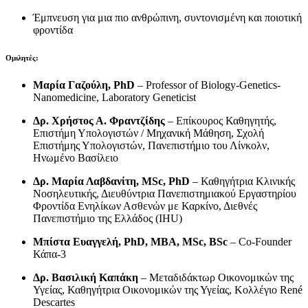
Έμπνευση για μια πιο ανθρώπινη, συντονισμένη και ποιοτική
φροντίδα
Ομιλητές:
Μαρία Γαζούλη, PhD
– Professor of Biology-Genetics-
Nanomedicine, Laboratory Geneticist
Δρ. Χρήστος Α. Φραντζίδης
– Επίκουρος Καθηγητής,
Επιστήμη Υπολογιστών / Μηχανική Μάθηση, Σχολή
Επιστήμης Υπολογιστών, Πανεπιστήμιο του Λίνκολν,
Ηνωμένο Βασίλειο
Δρ. Μαρία Λαβδανίτη, MSc, PhD
– Καθηγήτρια Κλινικής
Νοσηλευτικής, Διευθύντρια Πανεπιστημιακού Εργαστηρίου
Φροντίδα Ενηλίκων Ασθενών με Καρκίνο, Διεθνές
Πανεπιστήμιο της Ελλάδος (IHU)
Μπίστα Ευαγγελή, PhD, MBA, MSc, BSc
– Co-Founder
Κάπα-3
Δρ. Βασιλική Καπάκη
– Μεταδιδάκτωρ Οικονομικών της
Υγείας, Καθηγήτρια Οικονομικών της Υγείας, Κολλέγιο René
Descartes