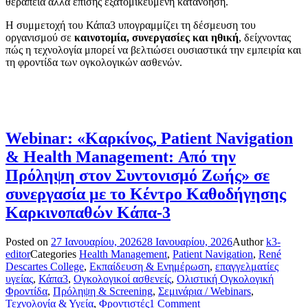
θεραπεία αλλά επίσης εξατομικευμένη κατανόηση.
Η συμμετοχή του Κάπα3 υπογραμμίζει τη δέσμευση του
οργανισμού σε
καινοτομία, συνεργασίες και ηθική
, δείχνοντας
πώς η τεχνολογία μπορεί να βελτιώσει ουσιαστικά την εμπειρία και
τη φροντίδα των ογκολογικών ασθενών.
Webinar: «Καρκίνος, Patient Navigation
& Health Management: Από την
Πρόληψη στον Συντονισμό Ζωής» σε
συνεργασία με το Κέντρο Καθοδήγησης
Καρκινοπαθών Κάπα-3
Posted on
27 Ιανουαρίου, 2026
28 Ιανουαρίου, 2026
Author
k3-
editor
Categories
Health Management
,
Patient Navigation
,
René
Descartes College
,
Εκπαίδευση & Ενημέρωση
,
επαγγελματίες
υγείας
,
Κάπα3
,
Ογκολογικοί ασθενείς
,
Ολιστική Ογκολογική
Φροντίδα
,
Πρόληψη & Screening
,
Σεμινάρια / Webinars
,
Τεχνολογία & Υγεία
,
Φροντιστές
1 Comment