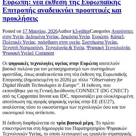
Ευρώπη: νέα έκθεση της Ευρωπαϊκής
Επιτροπής αναδεικνύει προοπτικές και
προκλήσεις
Posted on
17 Μαρτίου, 2026
Author
k3-editor
Categories
Ανισότητες
στην Υγεία
,
Δεδομένα Υγείας
,
Δημόσια Υγεία
,
Ευρώπη
,
Κάπα3
,
Πολιτικές Υγείας
,
πρόσβαση στην υγεία
,
Συστήματα Υγείας
,
Τεχνητή Νοημοσύνη
,
Τεχνολογία & Υγεία
,
Ψηφιακή Τεχνολολγία
,
Ψηφιακή Υγεία
1 Comment
Οι
ψηφιακές τεχνολογίες υγείας στην Ευρώπη
αποτελούν
βασικό πυλώνα για τον μετασχηματισμό των συστημάτων
φροντίδας, όπως αναδεικνύεται στη νέα έκθεση της Ευρωπαϊκής
Επιτροπής (δημοσιευμένη το 2026) με τίτλο
“Observatory for
Digital Health Technologies in Europe”
. Η έκθεση, που
εκπονήθηκε για τη Γενική Διεύθυνση CONNECT (DG CNECT)
από τις Capgemini Invent και IDC, παρουσιάζει μια ολοκληρωμένη
αποτύπωση της αγοράς ψηφιακής υγείας στην ΕΕ (EU27),
αναλύοντας τόσο το οικοσύστημα των τεχνολογιών όσο και τον
οικονομικό τους αντίκτυπο.
Η έκθεση διαρθρώνεται σε
τρία βασικά μέρη
. Το πρώτο
επικεντρώνεται στη δημιουργία του Παρατηρητηρίου Ψηφιακών
Τεχνολογιών Υγείας, το οποίο λειτουργεί ως εργαλείο στρατηγικής