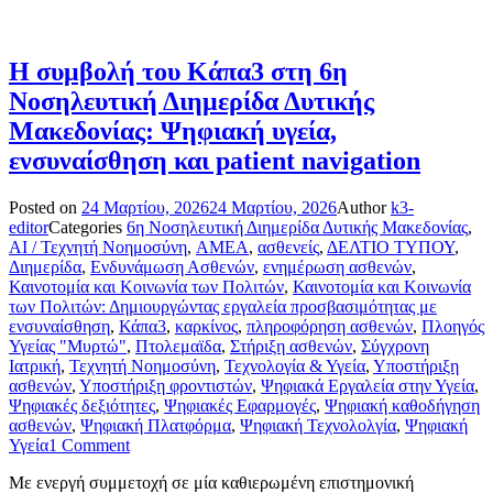
Η συμβολή του Κάπα3 στη 6η
Νοσηλευτική Διημερίδα Δυτικής
Μακεδονίας: Ψηφιακή υγεία,
ενσυναίσθηση και patient navigation
Posted on
24 Μαρτίου, 2026
24 Μαρτίου, 2026
Author
k3-
editor
Categories
6η Νοσηλευτική Διημερίδα Δυτικής Μακεδονίας
,
AI / Τεχνητή Νοημοσύνη
,
AMEA
,
ασθενείς
,
ΔΕΛΤΙΟ ΤΥΠΟΥ
,
Διημερίδα
,
Ενδυνάμωση Ασθενών
,
ενημέρωση ασθενών
,
Καινοτομία και Κοινωνία των Πολιτών
,
Καινοτομία και Κοινωνία
των Πολιτών: Δημιουργώντας εργαλεία προσβασιμότητας με
ενσυναίσθηση
,
Κάπα3
,
καρκίνος
,
πληροφόρηση ασθενών
,
Πλοηγός
Υγείας "Μυρτώ"
,
Πτολεμαϊδα
,
Στήριξη ασθενών
,
Σύγχρονη
Ιατρική
,
Τεχνητή Νοημοσύνη
,
Τεχνολογία & Υγεία
,
Υποστήριξη
ασθενών
,
Υποστήριξη φροντιστών
,
Ψηφιακά Εργαλεία στην Υγεία
,
Ψηφιακές δεξιότητες
,
Ψηφιακές Εφαρμογές
,
Ψηφιακή καθοδήγηση
ασθενών
,
Ψηφιακή Πλατφόρμα
,
Ψηφιακή Τεχνολολγία
,
Ψηφιακή
Υγεία
1 Comment
Με ενεργή συμμετοχή σε μία καθιερωμένη επιστημονική