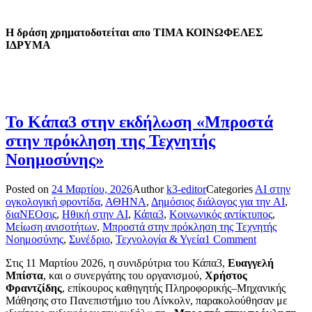
Η δράση χρηματοδοτείται απο ΤΙΜΑ ΚΟΙΝΩΦΕΛΕΣ
ΙΔΡΥΜΑ
Το Κάπα3 στην εκδήλωση «Μπροστά
στην πρόκληση της Τεχνητής
Νοημοσύνης»
Posted on
24 Μαρτίου, 2026
Author
k3-editor
Categories
AI στην
ογκολογική φροντίδα
,
ΑΘΗΝΑ
,
Δημόσιος διάλογος για την AI
,
διαΝΕΟσις
,
Ηθική στην AI
,
Κάπα3
,
Κοινωνικός αντίκτυπος
,
Μείωση ανισοτήτων
,
Μπροστά στην πρόκληση της Τεχνητής
Νοημοσύνης
,
Συνέδριο
,
Τεχνολογία & Υγεία
1 Comment
Στις 11 Μαρτίου 2026, η συνιδρύτρια του Κάπα3,
Ευαγγελή
Μπίστα
, και ο συνεργάτης του οργανισμού,
Χρήστος
Φραντζίδης
, επίκουρος καθηγητής Πληροφορικής–Μηχανικής
Μάθησης στο Πανεπιστήμιο του Λίνκολν, παρακολούθησαν με