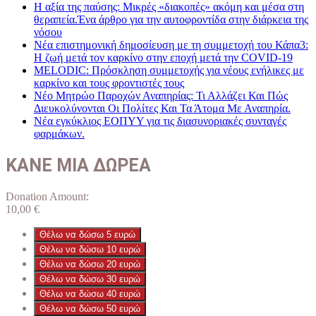
Η αξία της παύσης: Μικρές «διακοπές» ακόμη και μέσα στη
θεραπεία.Ένα άρθρο για την αυτοφροντίδα στην διάρκεια της
νόσου
Νέα επιστημονική δημοσίευση με τη συμμετοχή του Κάπα3:
Η ζωή μετά τον καρκίνο στην εποχή μετά την COVID-19
MELODIC: Πρόσκληση συμμετοχής για νέους ενήλικες με
καρκίνο και τους φροντιστές τους
Νέο Μητρώο Παροχών Αναπηρίας: Τι Αλλάζει Και Πώς
Διευκολύνονται Οι Πολίτες Και Τα Άτομα Με Αναπηρία.
Νέα εγκύκλιος ΕΟΠΥΥ για τις διασυνοριακές συνταγές
φαρμάκων.
ΚΑΝΕ ΜΙΑ ΔΩΡΕΑ
Donation Amount:
10,00
€
Θέλω να δώσω 5 ευρώ
Θέλω να δώσω 10 ευρώ
Θέλω να δώσω 20 ευρώ
Θέλω να δώσω 30 ευρώ
Θέλω να δώσω 40 ευρώ
Θέλω να δώσω 50 ευρώ