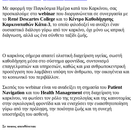
Με αφορμή την Παγκόσμια Ημέρα κατά του Καρκίνου, σας
προσκαλούμε στο
webinar
που διοργανώνεται σε συνεργασία με
το
René Descartes College
και το
Κέντρο Καθοδήγησης
Καρκινοπαθών Κάπα-3
, το οποίο φιλοδοξεί να ανοίξει έναν
ουσιαστικό διάλογο γύρω από τον καρκίνο, όχι μόνο ως ιατρική
διάγνωση, αλλά ως ένα σύνθετο ταξίδι ζωής.
Ο καρκίνος σήμερα απαιτεί ολιστική διαχείριση υγείας, σωστή
καθοδήγηση μέσα στο σύστημα φροντίδας, συντονισμό
επαγγελματιών και υπηρεσιών, καθώς και μια ανθρωποκεντρική
προσέγγιση που λαμβάνει υπόψη τον άνθρωπο, την οικογένεια και
το κοινωνικό του περιβάλλον.
Σκοπός του webinar είναι να αναδείξει τη σημασία του
Patient
Navigation
και του
Health Management
στη διαχείριση του
καρκίνου, να φωτίσει τον ρόλο της τεχνολογίας και της καινοτομίας
στην ογκολογική φροντίδα και να ενισχύσει την ευαισθητοποίηση
γύρω από την πρόληψη, την ποιότητα ζωής και τη συνεχή
υποστήριξη του ασθενή.
Σε ποιους απευθύνεται: