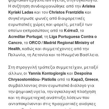
Η συζήτηση συνδιοργανώθηκε από την
Aristea
Kyriaki Ladas
και τον
Christos Frantzidis
και
συγκέντρωσε φωνές από διαφορετικές
ευρωπαϊκές χώρες και φορείς, μεταξύ των
οποίων εκπροσώπους από το
Κάπα3
, το
Acreditar Portugal
, τη
Liga Portuguesa Contra o
Cancro
, το
ORCO / Madrid Regional Ministry of
Health
, καθώς και συμμετέχοντες από την
Πολωνία, τη Λετονία και το Ηνωμένο Βασίλειο.
Στη στρογγυλή τράπεζα συμμετείχαν, μεταξύ
άλλων, οι
Yannis Kontogiorgis
και
Despoina
Chrysostomidou- Pistiolis
από το
Kapa3, Greece
,
συμβάλλοντας στον ευρωπαϊκό διάλογο για
την ψηφιακή υγεία, την ογκολογική πλοήγηση
και τη συμμετοχική ανάπτυξη λύσεων που
ανταποκρίνονται στις πραγματικές ανάγκες