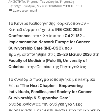
ΑΝΙΣΟΤΗΤΑ
,
Ψηφιακή Τεχνολογία
,
Ψηφιακός
μετασχηματισμός
,
ΨΥΧΟΚΟΙΝΩΝΙΚΗ ΥΠΟΣΤΗΡΙΞΗ
Leave a comment
Το Κέντρο Καθοδήγησης Καρκινοπαθών –
Κάπα3 συμμετείχε στο
INE-CSC 2026
Conference
, στο πλαίσιο του
CA21152 –
Implementation Network Europe for Cancer
Survivorship Care (INE-CSC)
, που
πραγματοποιήθηκε στις
25–26 Μαΐου 2026
στη
Faculty of Medicine (Polo III), University of
Coimbra
, στην Coimbra της Πορτογαλίας.
Το συνέδριο πραγματοποιήθηκε με κεντρικό
θέμα
“The Next Chapter – Empowering
Individuals, Families, and Society for Cancer
Survivorship & Supportive Care”
,
αναδεικνύοντας την ανάγκη για νέες
προσεγγίσεις στην επιβίωση μετά τον καρκίνο,