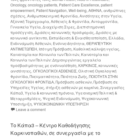
Oncology
,
oncology patients
,
Patient Care Excellence
,
patient
empowerment
,
Patient Navigation
,
Well-being
,
ΑΘΗΝΑ
,
ανθρώπινες
σχέσεις
,
Ανθρωποκεντρική Φροντίδα
,
Ανισότητες στην Υγεία
,
Αξονική Τομογραφία
,
Ασθενείς & Φροντίδα
,
Αυτοφροντίδα
,
Γυναικεία Υγεία
,
Διαχείριση Στρες
,
Διεπιστημονική
προσέγγιση
,
Δράσεις κοινωνικής προσφοράς
,
Δράσεις με
κοινωνικό αντίκτυπο
,
Εκπαίδευση & Ευαισθητοποίηση
,
Ελλάδα
,
Ενδυνάμωση Ασθενών
,
Ενσυνειδητότητα
,
ΘΕΡΑΠΕΥΤΙΚΗ
ΑΝΤΙΜΕΤΩΠΙΣΗ
,
Ισότιμη Πρόσβαση
,
Καθολική κάλυψη υγείας
,
Καινοτομία και Κοινωνία των Πολιτών
,
Καινοτομία και
Κοινωνία των Πολιτών: Δημιουργώντας εργαλεία
προσβασιμότητας με ενσυναίσθηση
,
ΚΑΡΚΙΝΟΣ
,
κοινωνικές
ανισότητες
,
ΟΓΚΟΛΟΓΙΚΟΙ ΑΣΘΕΝΕΙΣ
,
Ολιστική Ογκολογική
Φροντίδα
,
Πνευματικότητα
,
Ποιότητα Ζωής
,
ΠΟΙΟΤΗΤΑ ΣΤΗΝ
ΟΓΚΟΛΟΓΙΚΗ ΦΡΟΝΤΙΔΑ
,
Πρόσβαση ασθενών
,
Πρόσβαση σε
Υπηρεσίες Υγείας
,
στήριξη ασθενών με καρκίνο
,
Συνεργασίες
Κάπα3
,
Υγεία & κοινωνική πρόνοια
,
Υγειονομική Πολιτική &
Μεταρρυθμίσεις
,
Ψυχική Ενδυνάμωση
,
Ψυχοκοινωνική
Υποστήριξη
,
ΨΥΧΟΚΟΙΝΩΝΙΚΗ ΥΠΟΣΤΗΡΙΞΗ
Leave a comment
Το Κάπα3 – Κέντρο Καθοδήγησης
Καρκινοπαθών, σε συνεργασία με το