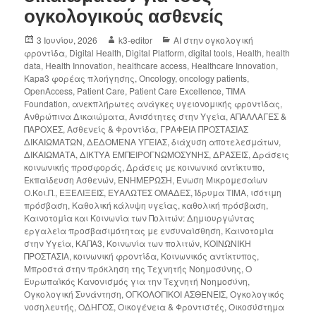
ογκολογικούς ασθενείς
3 Ιουνίου, 2026
k3-editor
AI στην ογκολογική
φροντίδα
,
Digital Health
,
Digital Platform
,
digital tools
,
Health
,
health
data
,
Health Innovation
,
healthcare access
,
Healthcare Innovation
,
Kapa3 φορέας πλοήγησης
,
Oncology
,
oncology patients
,
OpenAccess
,
Patient Care
,
Patient Care Excellence
,
TIMA
Foundation
,
ανεκπλήρωτες ανάγκες υγειονομικής φροντίδας
,
Ανθρώπινα Δικαιώματα
,
Ανισότητες στην Υγεία
,
ΑΠΑΛΛΑΓΕΣ &
ΠΑΡΟΧΕΣ
,
Ασθενείς & Φροντίδα
,
ΓΡΑΦΕΙΑ ΠΡΟΣΤΑΣΙΑΣ
ΔΙΚΑΙΩΜΑΤΩΝ
,
ΔΕΔΟΜΕΝΑ ΥΓΕΙΑΣ
,
διάχυση αποτελεσμάτων
,
ΔΙΚΑΙΩΜΑΤΑ
,
ΔΙΚΤΥΑ ΕΜΠΕΙΡΟΓΝΩΜΟΣΥΝΗΣ
,
ΔΡΑΣΕΙΣ
,
Δράσεις
κοινωνικής προσφοράς
,
Δράσεις με κοινωνικό αντίκτυπο
,
Εκπαίδευση Ασθενών
,
ΕΝΗΜΕΡΩΣΗ
,
Ένωση Μικρομεσαίων
Ο.Κοι.Π.
,
ΕΞΕΛΙΞΕΙΣ
,
ΕΥΑΛΩΤΕΣ ΟΜΑΔΕΣ
,
Ίδρυμα ΤΙΜΑ
,
ισότιμη
πρόσβαση
,
Καθολική κάλυψη υγείας
,
καθολική πρόσβαση
,
Καινοτομία και Κοινωνία των Πολιτών: Δημιουργώντας
εργαλεία προσβασιμότητας με ενσυναίσθηση
,
Καινοτομία
στην Υγεία
,
ΚΑΠΑ3
,
Κοινωνία των πολιτών
,
ΚΟΙΝΩΝΙΚΗ
ΠΡΟΣΤΑΣΙΑ
,
κοινωνική φροντίδα
,
Κοινωνικός αντίκτυπος
,
Μπροστά στην πρόκληση της Τεχνητής Νοημοσύνης
,
Ο
Ευρωπαϊκός Κανονισμός για την Τεχνητή Νοημοσύνη
,
Ογκολογική Συνάντηση
,
ΟΓΚΟΛΟΓΙΚΟΙ ΑΣΘΕΝΕΙΣ
,
Ογκολογικός
νοσηλευτής
,
ΟΔΗΓΟΣ
,
Οικογένεια & Φροντιστές
,
Οικοσύστημα