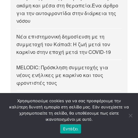
ακόμη και μέσα στη θεραπεία.Ένα άρθρο
για την αυτοφροντίδα στην διάρκεια της
νόσου
Νέα επιστημονική δημοσίευση με τη
συμμετοχή του Κάπα3: Η ζωή μετά τον
καρκίνο στην εποχή μετά την COVID-19
MELODIC: Πρόσκληση συμμετοχής για
νέους ενήλικες με καρκίνο και τους
φροντιστές τους
Νέο Μητρώο Παροχών Αναπηρίας: Τι
Χρησιμοποιούμε cookies για να σας προσφέρουμε την
Αλλάζει Και Πώς Διευκολύνονται Οι
καλύτερη δυνατή εμπειρία στη σελίδα μας. Εάν συνεχίσετε να
Πολίτες Και Τα Άτομα Με Αναπηρία.
χρησιμοποιείτε τη σελίδα, θα υποθέσουμε πως είστε
ικανοποιημένοι με αυτό.
Εντάξει