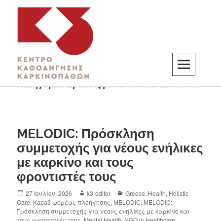
Κατηγορία:
Δράσεις με κοινωνικό αντίκτυπο
K3
ΚΕΝΤΡΟ ΚΑΘΟΔΗΓΗΣΗΣ ΚΑΡΚΙΝΟΠΑΘΩΝ
MELODIC: Πρόσκληση
συμμετοχής για νέους ενήλικες
με καρκίνο και τους
φροντιστές τους
27 Ιουλίου, 2026
k3-editor
Greece
,
Health
,
Holistic
Care
,
Kapa3 φορέας πλοήγησης
,
MELODIC
,
MELODIC:
Πρόσκληση συμμετοχής για νέους ενήλικες με καρκίνο και
τους φροντιστές τους
,
Mental Health
,
NGO in Healthcare
,