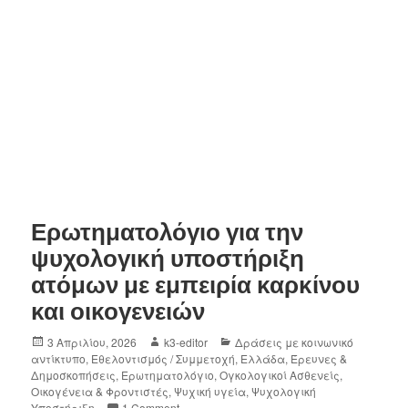
Ερωτηματολόγιο για την
ψυχολογική υποστήριξη
ατόμων με εμπειρία καρκίνου
και οικογενειών
3 Απριλίου, 2026
k3-editor
Δράσεις με κοινωνικό
αντίκτυπο
,
Εθελοντισμός / Συμμετοχή
,
Ελλάδα
,
Έρευνες &
Δημοσκοπήσεις
,
Ερωτηματολόγιο
,
Ογκολογικοί Ασθενείς
,
Οικογένεια & Φροντιστές
,
Ψυχική υγεία
,
Ψυχολογική
Υποστήριξη
1 Comment