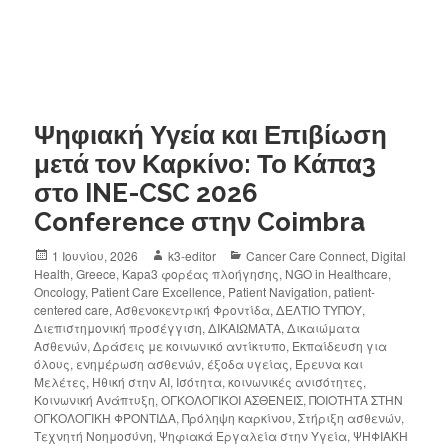
Ψηφιακή Υγεία και Επιβίωση
μετά τον Καρκίνο: Το Κάπα3
στο INE-CSC 2026
Conference στην Coimbra
1 Ιουνίου, 2026
k3-editor
Cancer Care Connect
,
Digital
Health
,
Greece
,
Kapa3 φορέας πλοήγησης
,
NGO in Healthcare
,
Oncology
,
Patient Care Excellence
,
Patient Navigation
,
patient-
centered care
,
Ασθενοκεντρική Φροντίδα
,
ΔΕΛΤΙΟ ΤΥΠΟΥ
,
Διεπιστημονική προσέγγιση
,
ΔΙΚΑΙΩΜΑΤΑ
,
Δικαιώματα
Ασθενών
,
Δράσεις με κοινωνικό αντίκτυπο
,
Εκπαίδευση για
όλους
,
ενημέρωση ασθενών
,
έξοδα υγείας
,
Έρευνα και
Μελέτες
,
Ηθική στην AI
,
Ισότητα
,
κοινωνικές ανισότητες
,
Κοινωνική Ανάπτυξη
,
ΟΓΚΟΛΟΓΙΚΟΙ ΑΣΘΕΝΕΙΣ
,
ΠΟΙΟΤΗΤΑ ΣΤΗΝ
ΟΓΚΟΛΟΓΙΚΗ ΦΡΟΝΤΙΔΑ
,
Πρόληψη καρκίνου
,
Στήριξη ασθενών
,
Τεχνητή Νοημοσύνη
,
Ψηφιακά Εργαλεία στην Υγεία
,
ΨΗΦΙΑΚΗ