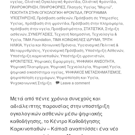
υγείας
,
Ολιστική Ογκολογική Φροντίδα
,
Ολιστική Φροντίδα
,
ΠΛΗΡΟΦΟΡΗΣΗ
,
ΠΛΗΡΟΦΟΡΙΕΣ
,
Πλοηγός Υγείας "Μυρτώ"
,
ΠΟΙΟΤΗΤΑ ΣΤΗΝ ΟΓΚΟΛΟΓΙΚΗ ΦΡΟΝΤΙΔΑ
,
ΠΡΟΓΡΑΜΜΑ
ΥΠΟΣΤΗΡΙΞΗΣ
,
Πρόσβαση ασθενών
,
Πρόσβαση σε Υπηρεσίες
Υγείας
,
πρόσβαση στη φροντίδα
,
Πρόσβαση στην πληροφορία
,
πρόσβαση στην υγεία
,
Προσβασιμότητα
,
ΣΤΑΤΙΣΤΙΚΑ
,
Στήριξη
ασθενών
,
ΣΥΝΕΡΓΑΣΙΕΣ
,
Τεχνητή Νοημοσύνη
,
Τεχνολογία &
Υγεία
,
ΤΙΜΑ Foundation
,
ΤΙΜΑ ΚΟΙΝΩΦΕΛΕΣ ΙΔΡΥΜΑ
,
ΤΡΙΤΗ
ΗΛΙΚΙΑ
,
Υγεία και Κοινωνική Πρόνοια
,
Υγειονομική Πολιτική &
Μεταρρυθμίσεις
,
Υγειονομική Πρόσβαση
,
Υποστήριξη Ασθενών
,
Υποστήριξη καρκινοπαθών
,
Υποστήριξη φροντιστών
,
ΦΡΟΝΤΙΣΤΕΣ
,
Ψηφιακές Εφαρμογές
,
ΨΗΦΙΑΚΗ ΑΝΙΣΟΤΗΤΑ
,
Ψηφιακή Πλατφόρμα
,
Ψηφιακή Τεχνολολγία
,
Ψηφιακή Υγεία
,
ψηφιακό οικοσύστημα υγείας
,
ΨΗΦΙΑΚΟΣ ΜΕΤΑΣΧΗΜΑΤΙΣΜΟΣ
,
ψηφιοποίηση εγγράφων
,
Ψηφιοποίηση και Υγεία
,
Ψυχοκοινωνική Στήριξη
Leave a comment
Μετά από πέντε χρόνια συνεχούς και
αδιάλειπτης παρουσίας στην υποστήριξη
ογκολογικών ασθενών μέσω ψηφιακής
καθοδήγησης, το Κέντρο Καθοδήγησης
Καρκινοπαθών – Κάπα3 αναπτύσσει ένα νέο