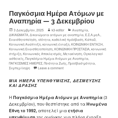
Παγκόσμια Ημέρα Ατόμων με
Αναπηρία — 3 Δεκεμβρίου
3 Δεκεμβρίου, 2025
k3-editor
Αναπηρία
,
ΔΙΚΑΙΩΜΑΤΑ
,
Δικαιώματα ατόμων με αναπηρία
,
Ε.Σ.Α.μεΑ.
,
Ευαισθητοποίηση
,
ισότητα
,
καθολική πρόσβαση
,
Κάπα3
,
Κοινωνική Ανάπτυξη
,
κοινωνική ένταξη
,
ΚΟΙΝΩΝΙΚΗ ΕΝΤΑΞΗ
,
Κοινωνική Ευαισθητοποίηση
,
ΚΟΙΝΩΝΙΚΗ ΠΡΟΣΤΑΣΙΑ
,
κοινωνική
στήριξη
,
Κοινωνικός Αποκλεισμός
,
Μετακίνηση
,
Ογκολογικοί
ασθενείς
,
Παγκόσμια Ημέρα Ατόμων με Αναπηρία
,
ΠΑΓΚΟΣΜΙΕΣ ΗΜΕΡΕΣ
,
Ποιότητα Ζωής
,
Προσβασιμότητα
,
Συμπερίληψη
Leave a comment
ΜΙΑ ΗΜΈΡΑ ΥΠΕΝΘΎΜΙΣΗΣ, ΔΈΣΜΕΥΣΗΣ
ΚΑΙ ΔΡΆΣΗΣ
Η
Παγκόσμια Ημέρα Ατόμων με Αναπηρία
(3
Δεκεμβρίου), που θεσπίστηκε από τα
Ηνωμένα
Έθνη το 1992,
αποτελεί μια
ετήσια
υπενθύμιση
της ανάγκης για πλήρη ένταξη,