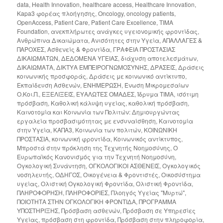
data
,
Health Innovation
,
healthcare access
,
Healthcare Innovation
,
Kapa3 φορέας πλοήγησης
,
Oncology
,
oncology patients
,
OpenAccess
,
Patient Care
,
Patient Care Excellence
,
TIMA
Foundation
,
ανεκπλήρωτες ανάγκες υγειονομικής φροντίδας
,
Ανθρώπινα Δικαιώματα
,
Ανισότητες στην Υγεία
,
ΑΠΑΛΛΑΓΕΣ &
ΠΑΡΟΧΕΣ
,
Ασθενείς & Φροντίδα
,
ΓΡΑΦΕΙΑ ΠΡΟΣΤΑΣΙΑΣ
ΔΙΚΑΙΩΜΑΤΩΝ
,
ΔΕΔΟΜΕΝΑ ΥΓΕΙΑΣ
,
διάχυση αποτελεσμάτων
,
ΔΙΚΑΙΩΜΑΤΑ
,
ΔΙΚΤΥΑ ΕΜΠΕΙΡΟΓΝΩΜΟΣΥΝΗΣ
,
ΔΡΑΣΕΙΣ
,
Δράσεις
κοινωνικής προσφοράς
,
Δράσεις με κοινωνικό αντίκτυπο
,
Εκπαίδευση Ασθενών
,
ΕΝΗΜΕΡΩΣΗ
,
Ένωση Μικρομεσαίων
Ο.Κοι.Π.
,
ΕΞΕΛΙΞΕΙΣ
,
ΕΥΑΛΩΤΕΣ ΟΜΑΔΕΣ
,
Ίδρυμα ΤΙΜΑ
,
ισότιμη
πρόσβαση
,
Καθολική κάλυψη υγείας
,
καθολική πρόσβαση
,
Καινοτομία και Κοινωνία των Πολιτών: Δημιουργώντας
εργαλεία προσβασιμότητας με ενσυναίσθηση
,
Καινοτομία
στην Υγεία
,
ΚΑΠΑ3
,
Κοινωνία των πολιτών
,
ΚΟΙΝΩΝΙΚΗ
ΠΡΟΣΤΑΣΙΑ
,
κοινωνική φροντίδα
,
Κοινωνικός αντίκτυπος
,
Μπροστά στην πρόκληση της Τεχνητής Νοημοσύνης
,
Ο
Ευρωπαϊκός Κανονισμός για την Τεχνητή Νοημοσύνη
,
Ογκολογική Συνάντηση
,
ΟΓΚΟΛΟΓΙΚΟΙ ΑΣΘΕΝΕΙΣ
,
Ογκολογικός
νοσηλευτής
,
ΟΔΗΓΟΣ
,
Οικογένεια & Φροντιστές
,
Οικοσύστημα
υγείας
,
Ολιστική Ογκολογική Φροντίδα
,
Ολιστική Φροντίδα
,
ΠΛΗΡΟΦΟΡΗΣΗ
,
ΠΛΗΡΟΦΟΡΙΕΣ
,
Πλοηγός Υγείας "Μυρτώ"
,
ΠΟΙΟΤΗΤΑ ΣΤΗΝ ΟΓΚΟΛΟΓΙΚΗ ΦΡΟΝΤΙΔΑ
,
ΠΡΟΓΡΑΜΜΑ
ΥΠΟΣΤΗΡΙΞΗΣ
,
Πρόσβαση ασθενών
,
Πρόσβαση σε Υπηρεσίες
Υγείας
,
πρόσβαση στη φροντίδα
,
Πρόσβαση στην πληροφορία
,