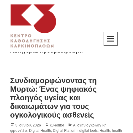
Κατηγορία:
Προσβασιμότητα
K3
ΚΕΝΤΡΟ ΚΑΘΟΔΗΓΗΣΗΣ ΚΑΡΚΙΝΟΠΑΘΩΝ
Συνδιαμορφώνοντας τη
Μυρτώ: Ένας ψηφιακός
πλοηγός υγείας και
δικαιωμάτων για τους
ογκολογικούς ασθενείς
3 Ιουνίου, 2026
k3-editor
AI στην ογκολογική
φροντίδα
,
Digital Health
,
Digital Platform
,
digital tools
,
Health
,
health