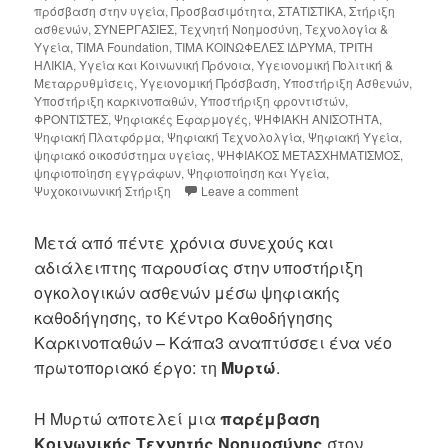
πρόσβαση στην υγεία
,
Προσβασιμότητα
,
ΣΤΑΤΙΣΤΙΚΑ
,
Στήριξη
ασθενών
,
ΣΥΝΕΡΓΑΣΙΕΣ
,
Τεχνητή Νοημοσύνη
,
Τεχνολογία &
Υγεία
,
ΤΙΜΑ Foundation
,
ΤΙΜΑ ΚΟΙΝΩΦΕΛΕΣ ΙΔΡΥΜΑ
,
ΤΡΙΤΗ
ΗΛΙΚΙΑ
,
Υγεία και Κοινωνική Πρόνοια
,
Υγειονομική Πολιτική &
Μεταρρυθμίσεις
,
Υγειονομική Πρόσβαση
,
Υποστήριξη Ασθενών
,
Υποστήριξη καρκινοπαθών
,
Υποστήριξη φροντιστών
,
ΦΡΟΝΤΙΣΤΕΣ
,
Ψηφιακές Εφαρμογές
,
ΨΗΦΙΑΚΗ ΑΝΙΣΟΤΗΤΑ
,
Ψηφιακή Πλατφόρμα
,
Ψηφιακή Τεχνολολγία
,
Ψηφιακή Υγεία
,
ψηφιακό οικοσύστημα υγείας
,
ΨΗΦΙΑΚΟΣ ΜΕΤΑΣΧΗΜΑΤΙΣΜΟΣ
,
ψηφιοποίηση εγγράφων
,
Ψηφιοποίηση και Υγεία
,
Ψυχοκοινωνική Στήριξη
Leave a comment
Μετά από πέντε χρόνια συνεχούς και
αδιάλειπτης παρουσίας στην υποστήριξη
ογκολογικών ασθενών μέσω ψηφιακής
καθοδήγησης, το Κέντρο Καθοδήγησης
Καρκινοπαθών – Κάπα3 αναπτύσσει ένα νέο
πρωτοποριακό έργο: τη
Μυρτώ
.
Η Μυρτώ αποτελεί μια
παρέμβαση
Κοινωνικής Τεχνητής Νοημοσύνης
στον