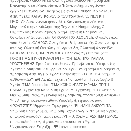
πρόσβαση
,
Καθολική κάλυψη υγείας
,
καθολική πρόσβαση
,
Καινοτομία και Κοινωνία των Πολιτών: Δημιουργώντας
εργαλεία προσβασιμότητας με ενσυναίσθηση
,
Καινοτομία
στην Υγεία
,
ΚΑΠΑ3
,
Κοινωνία των πολιτών
,
ΚΟΙΝΩΝΙΚΗ
ΠΡΟΣΤΑΣΙΑ
,
κοινωνική φροντίδα
,
Κοινωνικός αντίκτυπος
,
Μπροστά στην πρόκληση της Τεχνητής Νοημοσύνης
,
Ο
Ευρωπαϊκός Κανονισμός για την Τεχνητή Νοημοσύνη
,
Ογκολογική Συνάντηση
,
ΟΓΚΟΛΟΓΙΚΟΙ ΑΣΘΕΝΕΙΣ
,
Ογκολογικός
νοσηλευτής
,
ΟΔΗΓΟΣ
,
Οικογένεια & Φροντιστές
,
Οικοσύστημα
υγείας
,
Ολιστική Ογκολογική Φροντίδα
,
Ολιστική Φροντίδα
,
ΠΛΗΡΟΦΟΡΗΣΗ
,
ΠΛΗΡΟΦΟΡΙΕΣ
,
Πλοηγός Υγείας "Μυρτώ"
,
ΠΟΙΟΤΗΤΑ ΣΤΗΝ ΟΓΚΟΛΟΓΙΚΗ ΦΡΟΝΤΙΔΑ
,
ΠΡΟΓΡΑΜΜΑ
ΥΠΟΣΤΗΡΙΞΗΣ
,
Πρόσβαση ασθενών
,
Πρόσβαση σε Υπηρεσίες
Υγείας
,
πρόσβαση στη φροντίδα
,
Πρόσβαση στην πληροφορία
,
πρόσβαση στην υγεία
,
Προσβασιμότητα
,
ΣΤΑΤΙΣΤΙΚΑ
,
Στήριξη
ασθενών
,
ΣΥΝΕΡΓΑΣΙΕΣ
,
Τεχνητή Νοημοσύνη
,
Τεχνολογία &
Υγεία
,
ΤΙΜΑ Foundation
,
ΤΙΜΑ ΚΟΙΝΩΦΕΛΕΣ ΙΔΡΥΜΑ
,
ΤΡΙΤΗ
ΗΛΙΚΙΑ
,
Υγεία και Κοινωνική Πρόνοια
,
Υγειονομική Πολιτική &
Μεταρρυθμίσεις
,
Υγειονομική Πρόσβαση
,
Υποστήριξη Ασθενών
,
Υποστήριξη καρκινοπαθών
,
Υποστήριξη φροντιστών
,
ΦΡΟΝΤΙΣΤΕΣ
,
Ψηφιακές Εφαρμογές
,
ΨΗΦΙΑΚΗ ΑΝΙΣΟΤΗΤΑ
,
Ψηφιακή Πλατφόρμα
,
Ψηφιακή Τεχνολολγία
,
Ψηφιακή Υγεία
,
ψηφιακό οικοσύστημα υγείας
,
ΨΗΦΙΑΚΟΣ ΜΕΤΑΣΧΗΜΑΤΙΣΜΟΣ
,
ψηφιοποίηση εγγράφων
,
Ψηφιοποίηση και Υγεία
,
Ψυχοκοινωνική Στήριξη
Leave a comment