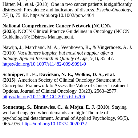
Härter, M., et al. (2018). One in two cancer patients is significantly
distressed: Prevalence and indicators of distress.
Psycho-Oncology,
27
(1), 75–82. https://doi.org/10.1002/pon.4464
National Comprehensive Cancer Network (NCCN).
(2025).
NCCN Clinical Practice Guidelines in Oncology (NCCN
Guidelines®): Distress Management.
Nawijn, J., Marchand, M. A., Veenhoven, R., & Vingerhoets, A. J.
(2010).
Vacationers happier, but most not happier after a
holiday.
Applied Research in Quality of Life, 5
(1), 35–47.
https://doi.org/10.1007/s11482-009-9091-9
Schnipper, L. E., Davidson, N. E., Wollins, D. S., et al.
(2015).
American Society of Clinical Oncology Statement: A
Conceptual Framework to Assess the Value of Cancer Treatment
Options. Journal of Clinical Oncology, 33(23), 2563–2577.
https://doi.org/10.1200/JCO.2015.61.6706
Sonnentag, S., Binnewies, C., & Mojza, E. J. (2010).
Staying
well and engaged when demands are high: The role of
psychological detachment. Journal of Applied Psychology, 95(5),
965–976.
https://doi.org/10.1037/a0020032