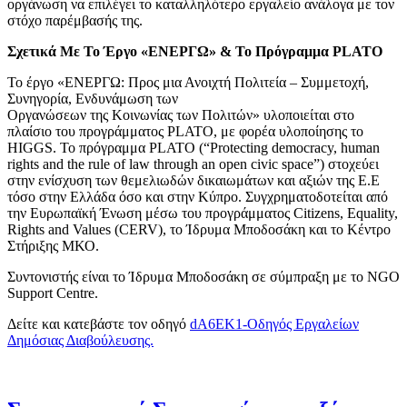
οργάνωση να επιλέγει το καταλληλότερο εργαλείο ανάλογα με τον
στόχο παρέμβασής της.
Σχετικά Με Το Έργο «ΕΝΕΡΓΩ» & Το Πρόγραμμα PLATO
Το έργο «ΕΝΕΡΓΩ: Προς μια Ανοιχτή Πολιτεία – Συμμετοχή,
Συνηγορία, Ενδυνάμωση των
Οργανώσεων της Κοινωνίας των Πολιτών» υλοποιείται στο
πλαίσιο του προγράμματος PLATO, με φορέα υλοποίησης το
HIGGS. Το πρόγραμμα PLATO (“Protecting democracy, human
rights and the rule of law through an open civic space”) στοχεύει
στην ενίσχυση των θεμελιωδών δικαιωμάτων και αξιών της Ε.Ε
τόσο στην Ελλάδα όσο και στην Κύπρο. Συγχρηματοδοτείται από
την Ευρωπαϊκή Ένωση μέσω του προγράμματος Citizens, Equality,
Rights and Values (CERV), το Ίδρυμα Μποδοσάκη και το Κέντρο
Στήριξης ΜΚΟ.
Συντονιστής είναι το Ίδρυμα Μποδοσάκη σε σύμπραξη με το NGO
Support Centre.
Δείτε και κατεβάστε τον οδηγό
dA6EK1-Οδηγός Εργαλείων
Δημόσιας Διαβούλευσης.