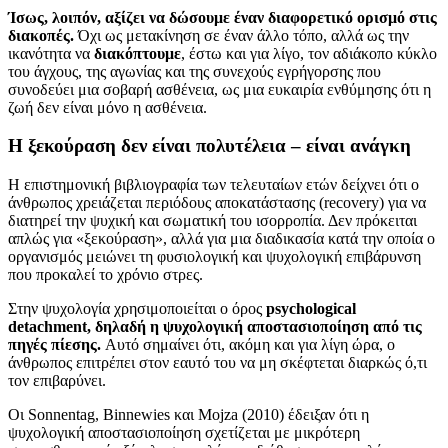
Ίσως
,
λοιπόν
,
αξίζει να δώσουμε έναν διαφορετικό ορισμό στις
διακοπές
.
Όχι ως μετακίνηση σε έναν άλλο τόπο, αλλά ως την
ικανότητα να
διακόπτουμε
, έστω και για λίγο, τον αδιάκοπο κύκλο
του άγχους, της αγωνίας και της συνεχούς εγρήγορσης που
συνοδεύει μια σοβαρή ασθένεια, ως μια ευκαιρία ενθύμησης ότι η
ζωή δεν είναι μόνο η ασθένεια.
Η ξεκούραση δεν είναι πολυτέλεια – είναι ανάγκη
Η επιστημονική βιβλιογραφία των τελευταίων ετών δείχνει ότι ο
άνθρωπος χρειάζεται περιόδους αποκατάστασης (recovery) για να
διατηρεί την ψυχική και σωματική του ισορροπία. Δεν πρόκειται
απλώς για «ξεκούραση», αλλά για μια διαδικασία κατά την οποία ο
οργανισμός μειώνει τη φυσιολογική και ψυχολογική επιβάρυνση
που προκαλεί το χρόνιο στρες.
Στην ψυχολογία χρησιμοποιείται ο όρος
psychological
detachment,
δηλαδή η ψυχολογική αποστασιοποίηση από τις
πηγές πίεσης
.
Αυτό σημαίνει ότι, ακόμη και για λίγη ώρα, ο
άνθρωπος επιτρέπει στον εαυτό του να μη σκέφτεται διαρκώς ό,τι
τον επιβαρύνει.
Οι Sonnentag, Binnewies και Mojza (2010) έδειξαν ότι η
ψυχολογική αποστασιοποίηση σχετίζεται με μικρότερη