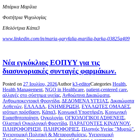
Μπάρκα Μαρίλια
Φοιτήτρια Ψυχολογίας
Εθελόντρια Κάπα
3
www.linkedin.com/in/maria-garyfalia-marilia-barka-03825a409
Νέα εγκύκλιος ΕΟΠΥΥ για τις
διασυνοριακές συνταγές φαρμάκων.
Posted on
27 Ιουλίου, 2026
Author
k3-editor
Categories
Health
,
Health Management
,
NGO in Healthcare
,
patient-centered care
,
αλλαγές στο σύστημα υγείας
,
Ανθρώπινα Δικαιώματα
,
Ανθρωποκεντρική Φροντίδα
,
ΔΕΔΟΜΕΝΑ ΥΓΕΙΑΣ
,
Δικαιώματα
Ασθενών
,
ΕΛΛΑΔΑ
,
ΕΝΗΜΕΡΩΣΗ
,
ΕΥΑΛΩΤΕΣ ΟΜΑΔΕΣ
,
ισότιμη πρόσβαση
,
Κάπα3
,
Κοινωική Υποστήριξη
,
Κοινωνική
Ευαισθητοποίηση
,
Ογκολογία
,
ΟΓΚΟΛΟΓΙΚΟΙ ΑΣΘΕΝΕΙΣ
,
Ολιστική Ογκολογική Φροντίδα
,
ΠΑΡΑΓΟΝΤΕΣ ΚΙΝΔΥΝΟΥ
,
ΠΛΗΡΟΦΟΡΗΣΗ
,
ΠΛΗΡΟΦΟΡΙΕΣ
,
Πλοηγός Υγείας "Μυρτώ"
,
Υγειονομική Πολιτική & Μεταρρυθμίσεις
,
Υγειονομική