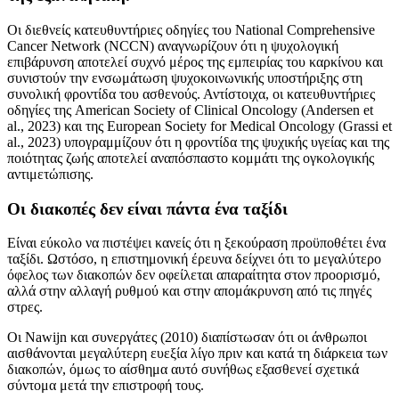
Οι διεθνείς κατευθυντήριες οδηγίες του National Comprehensive
Cancer Network (NCCN) αναγνωρίζουν ότι η ψυχολογική
επιβάρυνση αποτελεί συχνό μέρος της εμπειρίας του καρκίνου και
συνιστούν την ενσωμάτωση ψυχοκοινωνικής υποστήριξης στη
συνολική φροντίδα του ασθενούς. Αντίστοιχα, οι κατευθυντήριες
οδηγίες της American Society of Clinical Oncology (Andersen et
al., 2023) και της European Society for Medical Oncology (Grassi et
al., 2023) υπογραμμίζουν ότι η φροντίδα της ψυχικής υγείας και της
ποιότητας ζωής αποτελεί αναπόσπαστο κομμάτι της ογκολογικής
αντιμετώπισης.
Οι διακοπές δεν είναι πάντα ένα ταξίδι
Είναι εύκολο να πιστέψει κανείς ότι η ξεκούραση προϋποθέτει ένα
ταξίδι. Ωστόσο, η επιστημονική έρευνα δείχνει ότι το μεγαλύτερο
όφελος των διακοπών δεν οφείλεται απαραίτητα στον προορισμό,
αλλά στην αλλαγή ρυθμού και στην απομάκρυνση από τις πηγές
στρες.
Οι Nawijn και συνεργάτες (2010) διαπίστωσαν ότι οι άνθρωποι
αισθάνονται μεγαλύτερη ευεξία λίγο πριν και κατά τη διάρκεια των
διακοπών, όμως το αίσθημα αυτό συνήθως εξασθενεί σχετικά
σύντομα μετά την επιστροφή τους.