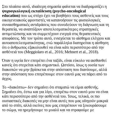
Στο πλαίσιο αυτό, ιδιαίτερη σημασία φαίνεται να διαδραματίζει η
ψυχοογκολογική εκπαίδευση
(psycho-oncological
education)
που ως στόχο έχει να βοηθήσει τους ασθενείς και τους
οικογενειακούς φροντιστές να κατανοήσουν τις φυσιολογικές
συναισθηματικές αντιδράσεις που συνοδεύουν τη διάγνωση και τη
θεραπεία, να αναπτύξουν αποτελεσματικότερες στρατηγικές
αντιμετώπισης και να συμμετέχουν ενεργά στις θεραπευτικές
αποφάσεις. Με τον τρόπο αυτό, ενισχύεται το αίσθημα ελέγχου και
αυτοαποτελεσματικότητας, ενώ παράλληλα διατηρείται η αίσθηση
ότι ο άνθρωπος εξακολουθεί να είναι κάτι περισσότερο από την
ασθένειά του (Meggiolaro et al., 2016; Mehnert et al., 2018).
Όταν η υγεία δεν επιτρέπει ένα ταξίδι, είναι εύκολο να αισθανθεί
κανείς ότι στερείται κάτι σημαντικό. Ωστόσο, ίσως η ουσία των
διακοπών να μην βρίσκεται στην απόσταση που διανύουμε, αλλά
στην απόσταση που επιτρέπουμε στον εαυτό μας να πάρει από το
άγχος.
Το «διακόπτω» δεν σημαίνει ότι σταματώ να είμαι ασθενής.
Σημαίνει ότι, έστω και για λίγο, επιτρέπω στον εαυτό μου να είναι
κάτι περισσότερο από την ασθένειά του. Ίσως, τελικά, οι πιο
ουσιαστικές διακοπές να μην είναι αυτές που μας οδηγούν μακριά
από το σπίτι, αλλά εκείνες που μας επιτρέπουν να ξεκουράσουμε
το σώμα, να ηρεμήσουμε το μυαλό και να στραφούμε με