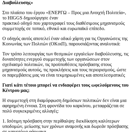
Διαβούλευσης»
Στο πλαίσιο του έργου «ΕΝΕΡΓΩ – Προς μια Ανοιχτή Πολιτεία»,
το HIGGS δημιούργησε έναν
πρακτικό οδηγό που χαρτογραφεί τους διαθέσιμους μηχανισμούς
συμμετοχής σε τοπικό, εθνικό και ευρωπαϊκό επίπεδο.
Ο οδηγός αυτός αποτελεί έναν οδικό χάρτη για τις Οργανώσεις της
Κοινωνίας των Πολιτών (ΟΚοιΠ), παρουσιάζοντας αναλυτικά:
Τον τρόπο λειτουργίας των θεσμικών εργαλείων διαβούλευσης, τις
δυνατότητες ενεργού συμμετοχής των οργανώσεων στον
σχεδιασμό πολιτικών, τις προϋποθέσεις πρόσβασης στους
μηχανισμούς αυτούς, τις προκλήσεις και τους περιορισμούς, ώστε
οι παρεμβάσεις μας να είναι τεκμηριωμένες και αποτελεσματικές
Γιατί κάτι τέτοιο μπορεί να ενδιαφέρει τους ωφελούμενους του
Κέντρου μας;
Η συμμετοχή στη διαμόρφωση δημόσιων πολιτικών δεν είναι μια
αφηρημένη έννοια. Στη φροντίδα του καρκίνου, μεταφράζεται σε
πολύ συγκεκριμένες αλλαγές:
1. Ισότιμη πρόσβαση στην περίθαλψη: διεκδίκηση καλύτερων
υποδομών, μείωσης των χρόνων αναμονής και δωρεάν πρόσβασης
σε καινοτόμα φάρμακα.