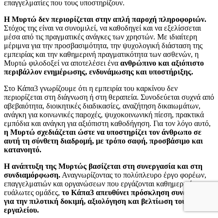
επαγγελματίες που τους υποστηρίζουν.
Η Μυρτώ δεν περιορίζεται στην απλή παροχή πληροφοριών.
Στόχος της είναι να συνομιλεί, να καθοδηγεί και να εξελίσσεται
μέσα από τις πραγματικές ανάγκες των χρηστών. Με ιδιαίτερη
μέριμνα για την προσβασιμότητα, την ψυχολογική διάσταση της
εμπειρίας και την καθημερινή πραγματικότητα των ασθενών, η
Μυρτώ φιλοδοξεί να αποτελέσει ένα
ανθρώπινο και αξιόπιστο
περιβάλλον ενημέρωσης, ενδυνάμωσης και υποστήριξης.
Στο Κάπα3 γνωρίζουμε ότι η εμπειρία του καρκίνου δεν
περιορίζεται στη διάγνωση ή στη θεραπεία. Συνοδεύεται συχνά από
αβεβαιότητα, διοικητικές διαδικασίες, αναζήτηση δικαιωμάτων,
ανάγκη για κοινωνικές παροχές, ψυχοκοινωνική πίεση, πρακτικά
εμπόδια και ανάγκη για αξιόπιστη καθοδήγηση. Για τον λόγο αυτό,
η Μυρτώ σχεδιάζεται ώστε να υποστηρίζει τον άνθρωπο σε
αυτή τη σύνθετη διαδρομή, με τρόπο σαφή, προσβάσιμο και
κατανοητό.
Η ανάπτυξη της Μυρτώς βασίζεται στη συνεργασία και στη
συνδιαμόρφωση.
Αναγνωρίζοντας το πολύπλευρο έργο φορέων,
επαγγελματιών και οργανώσεων που εργάζονται καθημερινά με
ευάλωτες ομάδες,
το Κάπα3 απευθύνει πρόσκληση συνεργασίας
για την πιλοτική δοκιμή, αξιολόγηση και βελτίωση του
εργαλείου.