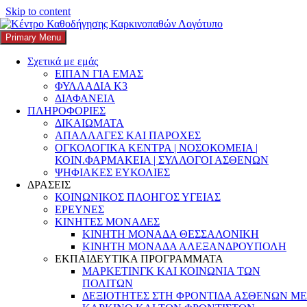
Skip to content
Search
Αναζήτηση για:
Primary Menu
K3
ΚΕΝΤΡΟ ΚΑΘΟΔΗΓΗΣΗΣ ΚΑΡΚΙΝΟΠΑΘΩΝ
Σχετικά με εμάς
Κατηγορία:
ΕΥΑΛΩΤΕΣ
ΕΙΠΑΝ ΓΙΑ ΕΜΑΣ
ΦΥΛΛΑΔΙΑ Κ3
ΟΜΑΔΕΣ
ΔΙΑΦΑΝΕΙΑ
ΠΛΗΡΟΦΟΡΙΕΣ
ΔΙΚΑΙΩΜΑΤΑ
ΑΠΑΛΛΑΓΕΣ ΚΑΙ ΠΑΡΟΧΕΣ
ΟΓΚΟΛΟΓΙΚΑ ΚΕΝΤΡΑ | ΝΟΣΟΚΟΜΕΙΑ |
Η αξία της παύσης: Μικρές «διακοπές»
ΚΟΙΝ.ΦΑΡΜΑΚΕΙΑ | ΣΥΛΛΟΓΟΙ ΑΣΘΕΝΩΝ
ΨΗΦΙΑΚΕΣ ΕΥΚΟΛΙΕΣ
ακόμη και μέσα στη θεραπεία.Ένα άρθρο
ΔΡΑΣΕΙΣ
για την αυτοφροντίδα στην διάρκεια της
ΚΟΙΝΩΝΙΚΟΣ ΠΛΟΗΓΟΣ ΥΓΕΙΑΣ
ΕΡΕΥΝΕΣ
νόσου
ΚΙΝΗΤΕΣ ΜΟΝΑΔΕΣ
ΚΙΝΗΤΗ ΜΟΝΑΔΑ ΘΕΣΣΑΛΟΝΙΚΗ
Posted on
5 Αυγούστου, 2026
Author
k3-editor
Categories
ΚΙΝΗΤΗ ΜΟΝΑΔΑ ΑΛΕΞΑΝΔΡΟΥΠΟΛΗ
αλληλοϋποστήριξη
,
ανθεκτικότητα
,
ανθρώπινες σχέσεις
,
ΕΚΠΑΙΔΕΥΤΙΚΑ ΠΡΟΓΡΑΜΜΑΤΑ
Ανθρωποκεντρική Φροντίδα
,
Αξιοπρέπεια και Ισότητα
,
ΜΑΡΚΕΤΙΝΓΚ ΚΑΙ ΚΟΙΝΩΝΙΑ ΤΩΝ
Απολαμβάνειν
,
Ασθενείς και Φροντίδα
,
Αυτοφροντίδα
,
Δράσεις
ΠΟΛΙΤΩΝ
κοινωνικής προσφοράς
,
Εθελοντισμός
,
Εκπαίδευση &
ΔΕΞΙΟΤΗΤΕΣ ΣΤΗ ΦΡΟΝΤΙΔΑ ΑΣΘΕΝΩΝ ΜΕ
Ευαισθητοποίηση
,
Ενδυνάμωση Ασθενών
,
Ενημέρωση &