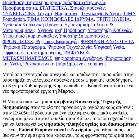
Πρόσβαση στην πληροφορία
,
πρόσβαση στην υγεία
,
Προσβασιμότητα
,
ΣΤΑΤΙΣΤΙΚΑ
,
Στήριξη ασθενών
,
ΣΥΝΕΡΓΑΣΙΕΣ
,
Τεχνητή Νοημοσύνη
,
Τεχνολογία & Υγεία
,
ΤΙΜΑ
Foundation
,
ΤΙΜΑ ΚΟΙΝΩΦΕΛΕΣ ΙΔΡΥΜΑ
,
ΤΡΙΤΗ ΗΛΙΚΙΑ
,
Υγεία και Κοινωνική Πρόνοια
,
Υγειονομική Πολιτική &
Μεταρρυθμίσεις
,
Υγειονομική Πρόσβαση
,
Υποστήριξη Ασθενών
,
Υποστήριξη καρκινοπαθών
,
Υποστήριξη φροντιστών
,
ΦΡΟΝΤΙΣΤΕΣ
,
Ψηφιακές Εφαρμογές
,
ΨΗΦΙΑΚΗ ΑΝΙΣΟΤΗΤΑ
,
Ψηφιακή Πλατφόρμα
,
Ψηφιακή Τεχνολολγία
,
Ψηφιακή Υγεία
,
ψηφιακό οικοσύστημα υγείας
,
ΨΗΦΙΑΚΟΣ
ΜΕΤΑΣΧΗΜΑΤΙΣΜΟΣ
,
ψηφιοποίηση εγγράφων
,
Ψηφιοποίηση
και Υγεία
,
Ψυχοκοινωνική Στήριξη
Leave a comment
Μετά από πέντε χρόνια συνεχούς και αδιάλειπτης παρουσίας στην
υποστήριξη ογκολογικών ασθενών μέσω ψηφιακής καθοδήγησης,
το Κέντρο Καθοδήγησης Καρκινοπαθών – Κάπα3 αναπτύσσει ένα
νέο πρωτοποριακό έργο: τη
Μυρτώ
.
Η Μυρτώ αποτελεί μια
παρέμβαση Κοινωνικής Τεχνητής
Νοημοσύνης
στον τομέα της πρόνοιας για ογκολογικούς ασθενείς
στην Ελλάδα. Πρόκειται για ένα εξελιγμένο ψηφιακό εργαλείο,
ενσωματωμένο στην ιστοσελίδα του Κάπα3, το οποίο σχεδιάζεται
για να λειτουργεί ως
ψηφιακός πλοηγός υγείας και δικαιωμάτων
— ένας
Patient Empowerment e-Navigator
για ανθρώπους που
βιώνουν την εμπειρία του καρκίνου, τους φροντιστές τους και τους