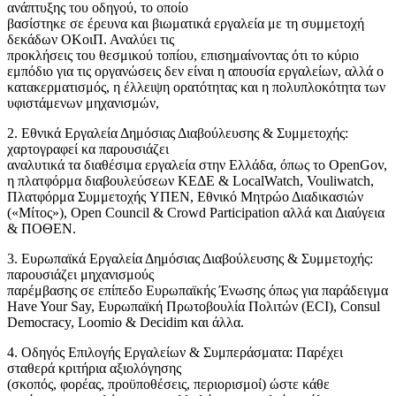
ανάπτυξης του οδηγού, το οποίο
βασίστηκε σε έρευνα και βιωματικά εργαλεία με τη συμμετοχή
δεκάδων ΟΚοιΠ. Αναλύει τις
προκλήσεις του θεσμικού τοπίου, επισημαίνοντας ότι το κύριο
εμπόδιο για τις οργανώσεις δεν είναι η απουσία εργαλείων, αλλά ο
κατακερματισμός, η έλλειψη ορατότητας και η πολυπλοκότητα των
υφιστάμενων μηχανισμών,
2. Εθνικά Εργαλεία Δημόσιας Διαβούλευσης & Συμμετοχής:
χαρτογραφεί κα παρουσιάζει
αναλυτικά τα διαθέσιμα εργαλεία στην Ελλάδα, όπως το OpenGov,
η πλατφόρμα διαβουλεύσεων ΚΕΔΕ & LocalWatch, Vouliwatch,
Πλατφόρμα Συμμετοχής YΠΕΝ, Εθνικό Μητρώο Διαδικασιών
(«Μίτος»), Open Council & Crowd Participation αλλά και Διαύγεια
& ΠΟΘΕΝ.
3. Ευρωπαϊκά Εργαλεία Δημόσιας Διαβούλευσης & Συμμετοχής:
παρουσιάζει μηχανισμούς
παρέμβασης σε επίπεδο Ευρωπαϊκής Ένωσης όπως για παράδειγμα
Have Your Say, Ευρωπαϊκή Πρωτοβουλία Πολιτών (ECI), Consul
Democracy, Loomio & Decidim και άλλα.
4. Οδηγός Επιλογής Εργαλείων & Συμπεράσματα: Παρέχει
σταθερά κριτήρια αξιολόγησης
(σκοπός, φορέας, προϋποθέσεις, περιορισμοί) ώστε κάθε