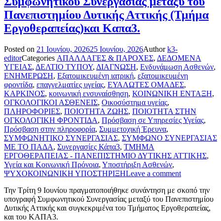
Συμφωνητικού Συνεργασίας μεταξύ του
Πανεπιστημίου Δυτικής Αττικής (Τμήμα
Εργοθεραπείας)και Καπα3.
Posted on
21 Ιουνίου, 2026
25 Ιουνίου, 2026
Author
k3-
editor
Categories
ΑΠΑΛΛΑΓΕΣ & ΠΑΡΟΧΕΣ
,
ΔΕΔΟΜΕΝΑ
ΥΓΕΙΑΣ
,
ΔΕΛΤΙΟ ΤΥΠΟΥ
,
ΔΙΑΓΝΩΣΗ
,
Ενδυνάμωση Ασθενών
,
ΕΝΗΜΕΡΩΣΗ
,
Εξατομικευμένη ιατρική
,
εξατομικευμένη
φροντίδα
,
επαγγελματίες υγείας
,
ΕΥΑΛΩΤΕΣ ΟΜΑΔΕΣ
,
ΚΑΡΚΙΝΟΣ
,
κοινωνική ενσυναίσθηση
,
ΚΟΙΝΩΝΙΚΗ ΕΝΤΑΞΗ
,
ΟΓΚΟΛΟΓΙΚΟΙ ΑΣΘΕΝΕΙΣ
,
Οικοσύστημα υγείας
,
ΠΛΗΡΟΦΟΡΙΕΣ
,
ΠΟΙΟΤΗΤΑ ΖΩΗΣ
,
ΠΟΙΟΤΗΤΑ ΣΤΗΝ
ΟΓΚΟΛΟΓΙΚΗ ΦΡΟΝΤΙΔΑ
,
Πρόσβαση σε Υπηρεσίες Υγείας
,
Πρόσβαση στην πληροφορία
,
Συμμετοχική Έρευνα
,
ΣΥΜΦΩΝΗΤΙΚΟ ΣΥΝΕΡΓΑΣΙΑΣ
,
ΣΥΜΦΩΝΟ ΣΥΝΕΡΓΑΣΙΑΣ
ΜΕ ΤΟ ΠΑΔΑ
,
Συνεργασίες Κάπα3
,
ΤΜΗΜΑ
ΕΡΓΟΘΕΡΑΠΕΙΑΣ - ΠΑΝΕΠΙΣΤΗΜΙΟ ΔΥΤΙΚΗΣ ΑΤΤΙΚΗΣ
,
Υγεία και Κοινωνική Πρόνοια
,
Υποστήριξη Ασθενών
,
ΨΥΧΟΚΟΙΝΩΝΙΚΗ ΥΠΟΣΤΗΡΙΞΗ
Leave a comment
Την Τρίτη 9 Ιουνίου πραγματοποιήθηκε συνάντηση με σκοπό την
υπογραφή Συμφωνητικού Συνεργασίας μεταξύ του Πανεπιστημίου
Δυτικής Αττικής και συγκεκριμένα του Τμήματος Εργοθεραπείας,
και του ΚΑΠΑ3.