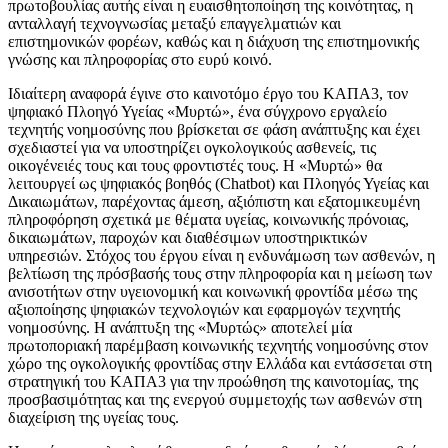
πρωτοβουλίας αυτής είναι η ευαισθητοποίηση της κοινότητας, η
ανταλλαγή τεχνογνωσίας μεταξύ επαγγελματιών και
επιστημονικών φορέων, καθώς και η διάχυση της επιστημονικής
γνώσης και πληροφορίας στο ευρύ κοινό.
Ιδιαίτερη αναφορά έγινε στο καινοτόμο έργο του ΚΑΠΑ3, τον
ψηφιακό Πλοηγό Υγείας «Μυρτώ», ένα σύγχρονο εργαλείο
τεχνητής νοημοσύνης που βρίσκεται σε φάση ανάπτυξης και έχει
σχεδιαστεί για να υποστηρίζει ογκολογικούς ασθενείς, τις
οικογένειές τους και τους φροντιστές τους. Η «Μυρτώ» θα
λειτουργεί ως ψηφιακός βοηθός (Chatbot) και Πλοηγός Υγείας και
Δικαιωμάτων, παρέχοντας άμεση, αξιόπιστη και εξατομικευμένη
πληροφόρηση σχετικά με θέματα υγείας, κοινωνικής πρόνοιας,
δικαιωμάτων, παροχών και διαθέσιμων υποστηρικτικών
υπηρεσιών. Στόχος του έργου είναι η ενδυνάμωση των ασθενών, η
βελτίωση της πρόσβασής τους στην πληροφορία και η μείωση των
ανισοτήτων στην υγειονομική και κοινωνική φροντίδα μέσω της
αξιοποίησης ψηφιακών τεχνολογιών και εφαρμογών τεχνητής
νοημοσύνης. Η ανάπτυξη της «Μυρτώς» αποτελεί μία
πρωτοποριακή παρέμβαση κοινωνικής τεχνητής νοημοσύνης στον
χώρο της ογκολογικής φροντίδας στην Ελλάδα και εντάσσεται στη
στρατηγική του ΚΑΠΑ3 για την προώθηση της καινοτομίας, της
προσβασιμότητας και της ενεργού συμμετοχής των ασθενών στη
διαχείριση της υγείας τους.