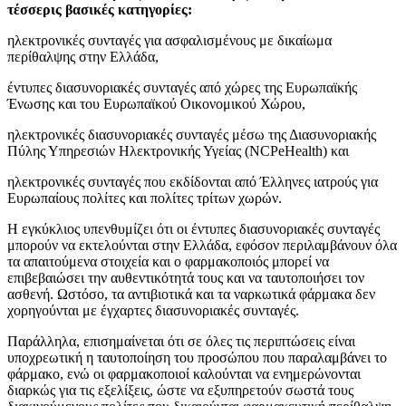
τέσσερις βασικές κατηγορίες:
ηλεκτρονικές συνταγές για ασφαλισμένους με δικαίωμα
περίθαλψης στην Ελλάδα,
έντυπες διασυνοριακές συνταγές από χώρες της Ευρωπαϊκής
Ένωσης και του Ευρωπαϊκού Οικονομικού Χώρου,
ηλεκτρονικές διασυνοριακές συνταγές μέσω της Διασυνοριακής
Πύλης Υπηρεσιών Ηλεκτρονικής Υγείας (NCPeHealth) και
ηλεκτρονικές συνταγές που εκδίδονται από Έλληνες ιατρούς για
Ευρωπαίους πολίτες και πολίτες τρίτων χωρών.
Η εγκύκλιος υπενθυμίζει ότι οι έντυπες διασυνοριακές συνταγές
μπορούν να εκτελούνται στην Ελλάδα, εφόσον περιλαμβάνουν όλα
τα απαιτούμενα στοιχεία και ο φαρμακοποιός μπορεί να
επιβεβαιώσει την αυθεντικότητά τους και να ταυτοποιήσει τον
ασθενή. Ωστόσο, τα αντιβιοτικά και τα ναρκωτικά φάρμακα δεν
χορηγούνται με έγχαρτες διασυνοριακές συνταγές.
Παράλληλα, επισημαίνεται ότι σε όλες τις περιπτώσεις είναι
υποχρεωτική η ταυτοποίηση του προσώπου που παραλαμβάνει το
φάρμακο, ενώ οι φαρμακοποιοί καλούνται να ενημερώνονται
διαρκώς για τις εξελίξεις, ώστε να εξυπηρετούν σωστά τους