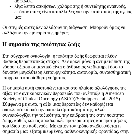
ασφαλείς,
λίγα λεπτά ασκήσεων χαλάρωσης ή συνειδητής αναπνοής,
εφόσον αυτές είναι κατάλληλες για την κατάσταση της υγείας
μας.
Οι στιγμές αυτές δεν αλλάζουν τη διάγνωση. Μπορούν όμως να
αλλάξουν την εμπειρία της ημέρας.
Η σημασία της ποιότητας ζωής
Στη σύγχρονη ογκολογία, η ποιότητα ζωής θεωρείται πλέον
βασικός θεραπευτικός στόχος. Δεν αρκεί μόνο η αντιμετώπιση της
νόσου· εξίσου σημαντικό είναι ο άνθρωπος να διατηρεί όσο το
δυνατόν μεγαλύτερη λειτουργικότητα, αυτονομία, συναισθηματική
ισορροπία και αίσθηση νοήματος.
Η σημασία αυτή αποτυπώνεται και στο πλαίσιο αξιολόγησης της
αξίας των αντικαρκινικών θεραπειών που ανέπτυξε η American
Society of Clinical Oncology (ASCO)(Schnipper et al., 2015).
Σύμφωνα με αυτό, η αξία μιας θεραπείας δεν καθορίζεται
αποκλειστικά από την αποτελεσματικότητά της, αλλά
συνυπολογίζει την τοξικότητα, την επίδρασή της στην ποιότητα
ζωής, καθώς και τις προσωπικές προτεραιότητες και προτιμήσεις
του ίδιου του ασθενούς. Με αυτόν τον τρόπο αναδεικνύεται η
σημασία μιας εξατομικευμένης, ασθενοκεντρικής φροντίδας, στην