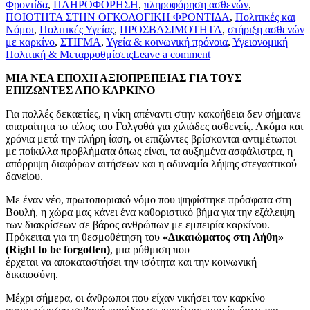
Φροντίδα
,
ΠΛΗΡΟΦΟΡΗΣΗ
,
πληροφόρηση ασθενών
,
ΠΟΙΟΤΗΤΑ ΣΤΗΝ ΟΓΚΟΛΟΓΙΚΗ ΦΡΟΝΤΙΔΑ
,
Πολιτικές και
Νόμοι
,
Πολιτικές Υγείας
,
ΠΡΟΣΒΑΣΙΜΟΤΗΤΑ
,
στήριξη ασθενών
με καρκίνο
,
ΣΤΙΓΜΑ
,
Υγεία & κοινωνική πρόνοια
,
Υγειονομική
Πολιτική & Μεταρρυθμίσεις
Leave a comment
ΜΙΑ ΝΕΑ ΕΠΟΧΗ ΑΞΙΟΠΡΕΠΕΙΑΣ ΓΙΑ ΤΟΥΣ
ΕΠΙΖΩΝΤΕΣ ΑΠΟ ΚΑΡΚΙΝΟ
Για πολλές δεκαετίες, η νίκη απέναντι στην κακοήθεια δεν σήμαινε
απαραίτητα το τέλος του Γολγοθά για χιλιάδες ασθενείς. Ακόμα και
χρόνια μετά την πλήρη ίαση, οι επιζώντες βρίσκονται αντιμέτωποι
με ποίκιλλα προβλήματα όπως είναι, τα αυξημένα ασφάλιστρα, η
απόρριψη διαφόρων αιτήσεων και η αδυναμία λήψης στεγαστικού
δανείου.
Με έναν νέο, πρωτοποριακό νόμο που ψηφίστηκε πρόσφατα στη
Βουλή, η χώρα μας κάνει ένα καθοριστικό βήμα για την εξάλειψη
των διακρίσεων σε βάρος ανθρώπων με εμπειρία καρκίνου.
Πρόκειται για τη θεσμοθέτηση του
«Δικαιώματος στη Λήθη»
(Right to be forgotten)
, μια ρύθμιση που
έρχεται να αποκαταστήσει την ισότητα και την κοινωνική
δικαιοσύνη.
Μέχρι σήμερα, οι άνθρωποι που είχαν νικήσει τον καρκίνο