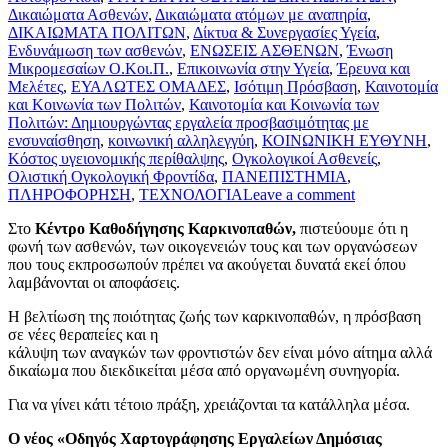
Δικαιώματα Ασθενών
,
Δικαιώματα ατόμων με αναπηρία
,
ΔΙΚΑΙΩΜΑΤΑ ΠΟΛΙΤΩΝ
,
Δίκτυα & Συνεργασίες Υγεία
,
Ενδυνάμωση των ασθενών
,
ΕΝΩΣΕΙΣ ΑΣΘΕΝΩΝ
,
Ένωση
Μικρομεσαίων Ο.Κοι.Π.
,
Επικοινωνία στην Υγεία
,
Έρευνα και
Μελέτες
,
ΕΥΑΛΩΤΕΣ ΟΜΑΔΕΣ
,
Ισότιμη Πρόσβαση
,
Καινοτομία
και Κοινωνία των Πολιτών
,
Καινοτομία και Κοινωνία των
Πολιτών: Δημιουργώντας εργαλεία προσβασιμότητας με
ενσυναίσθηση
,
κοινωνική αλληλεγγύη
,
ΚΟΙΝΩΝΙΚΗ ΕΥΘΥΝΗ
,
Κόστος υγειονομικής περίθαλψης
,
Ογκολογικοί Ασθενείς
,
Ολιστική Ογκολογική Φροντίδα
,
ΠΑΝΕΠΙΣΤΗΜΙΑ
,
ΠΛΗΡΟΦΟΡΗΣΗ
,
ΤΕΧΝΟΛΟΓΙΑ
Leave a comment
Στο
Κέντρο Καθοδήγησης Καρκινοπαθών,
πιστεύουμε ότι η
φωνή των ασθενών, των οικογενειών τους και των οργανώσεων
που τους εκπροσωπούν πρέπει να ακούγεται δυνατά εκεί όπου
λαμβάνονται οι αποφάσεις.
Η βελτίωση της ποιότητας ζωής των καρκινοπαθών, η πρόσβαση
σε νέες θεραπείες και η
κάλυψη των αναγκών των φροντιστών δεν είναι μόνο αίτημα αλλά
δικαίωμα που διεκδικείται μέσα από οργανωμένη συνηγορία.
Για να γίνει κάτι τέτοιο πράξη, χρειάζονται τα κατάλληλα μέσα.
Ο νέος «Οδηγός Χαρτογράφησης Εργαλείων Δημόσιας