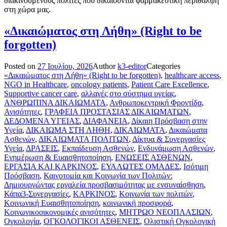
διακινούμενους πολίτες που δικαιούνται φαρμακευτική περίθαλψη
στη χώρα μας.
«Δικαιώματος στη Λήθη» (Right to be
forgotten)
Posted on
27 Ιουλίου, 2026
Author
k3-editor
Categories
«Δικαιώματος στη Λήθη» (Right to be forgotten)
,
healthcare access
,
NGO in Healthcare
,
oncology patients
,
Patient Care Excellence
,
Supportive cancer care
,
αλλαγές στο σύστημα υγείας
,
ΑΝΘΡΩΠΙΝΑ ΔΙΚΑΙΩΜΑΤΑ
,
Ανθρωποκεντρική Φροντίδα
,
Ανισότητες
,
ΓΡΑΦΕΙΑ ΠΡΟΣΤΑΣΙΑΣ ΔΙΚΑΙΩΜΑΤΩΝ
,
ΔΕΔΟΜΕΝΑ ΥΓΕΙΑΣ
,
ΔΙΑΦΑΝΕΙΑ
,
Δίκαιη Πρόσβαση στην
Υγεία
,
ΔΙΚΑΙΩΜΑ ΣΤΗ ΛΗΘΗ
,
ΔΙΚΑΙΩΜΑΤΑ
,
Δικαιώματα
Ασθενών
,
ΔΙΚΑΙΩΜΑΤΑ ΠΟΛΙΤΩΝ
,
Δίκτυα & Συνεργασίες
Υγεία
,
ΔΡΑΣΕΙΣ
,
Εκπαίδευση Ασθενών
,
Ενδυνάμωση Ασθενών
,
Ενημέρωση & Ευαισθητοποίηση
,
ΕΝΩΣΕΙΣ ΑΣΘΕΝΩΝ
,
ΕΡΓΑΣΙΑ ΚΑΙ ΚΑΡΚΙΝΟΣ
,
ΕΥΑΛΩΤΕΣ ΟΜΑΔΕΣ
,
Ισότιμη
Πρόσβαση
,
Καινοτομία και Κοινωνία των Πολιτών:
Δημιουργώντας εργαλεία προσβασιμότητας με ενσυναίσθηση
,
Κάπα3-Συνεργασίες
,
ΚΑΡΚΙΝΟΣ
,
Κοινωνία των πολιτών
,
Κοινωνική Ευαισθητοποίηση
,
κοινωνική προσφορά
,
Κοινωνικοοικονομικές ανισότητες
,
ΜΗΤΡΩΟ ΝΕΟΠΛΑΣΙΩΝ
,
Ογκολογία
,
ΟΓΚΟΛΟΓΙΚΟΙ ΑΣΘΕΝΕΙΣ
,
Ολιστική Ογκολογική