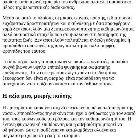
οποία η καθημερινή εμπειρία του ανθρώπου αποτελεί ουσιαστικό
μέρος της θεραπευτικής διαδικασίας.
Μέσα σε αυτό το πλαίσιο, οι μικρές στιγμές παύσης, η διατήρηση
ευχάριστων δραστηριοτήτων και η σύνδεση με όσα προσφέρουν
χαρά δεν αποτελούν μια δευτερεύουσα πτυχή της καθημερινότητας,
αλλά ουσιαστικά στοιχεία που συμβάλλουν στη διατήρηση της
ποιότητας ζωής. Δεν αποτελούν πολυτέλεια, ένδειξη αδυναμίας ή
προσπάθεια αποφυγής της πραγματικότητας αλλά μορφές
φροντίδας του εαυτού.
Το ίδιο ισχύει και για τους οικογενειακούς φροντιστές, οι οποίοι
συχνά βιώνουν υψηλά επίπεδα ψυχικής και σωματικής
επιβάρυνσης. Το να αφιερώσουν λίγο χρόνο στη δική τους
ξεκούραση δεν είναι εγωισμός· είναι προϋπόθεση για να
συνεχίσουν να στηρίζουν ουσιαστικά τον άνθρωπό τους.
Η αξία μιας μικρής παύσης
Η εμπειρία του καρκίνου συχνά επεκτείνεται πέρα από τα όρια της
νόσου, επηρεάζοντας την εικόνα που έχει ο άνθρωπος για τον εαυτό
του, τους κοινωνικούς του ρόλους και την καθημερινότητά του. Η
έντονη ψυχολογική επιβάρυνση και η αβεβαιότητα μπορεί να
οδηγήσουν ώστε η ασθένεια να καταλαμβάνει ολοένα και
μεγαλύτερο χώρο στη ζωή του ατόμου.