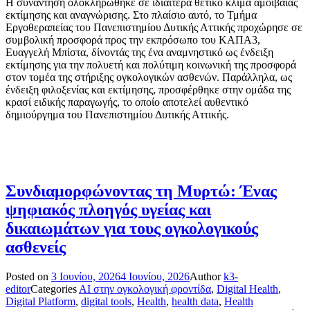
Η συνάντηση ολοκληρώθηκε σε ιδιαίτερα θετικό κλίμα αμοιβαίας
εκτίμησης και αναγνώρισης. Στο πλαίσιο αυτό, το Τμήμα
Εργοθεραπείας του Πανεπιστημίου Δυτικής Αττικής προχώρησε σε
συμβολική προσφορά προς την εκπρόσωπο του ΚΑΠΑ3,
Ευαγγελή Μπίστα, δίνοντάς της ένα αναμνηστικό ως ένδειξη
εκτίμησης για την πολυετή και πολύτιμη κοινωνική της προσφορά
στον τομέα της στήριξης ογκολογικών ασθενών. Παράλληλα, ως
ένδειξη φιλοξενίας και εκτίμησης, προσφέρθηκε στην ομάδα της
κρασί ειδικής παραγωγής, το οποίο αποτελεί αυθεντικό
δημιούργημα του Πανεπιστημίου Δυτικής Αττικής.
Συνδιαμορφώνοντας τη Μυρτώ: Ένας
ψηφιακός πλοηγός υγείας και
δικαιωμάτων για τους ογκολογικούς
ασθενείς
Posted on
3 Ιουνίου, 2026
4 Ιουνίου, 2026
Author
k3-
editor
Categories
AI στην ογκολογική φροντίδα
,
Digital Health
,
Digital Platform
,
digital tools
,
Health
,
health data
,
Health