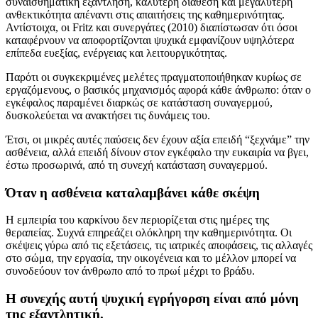
συναισθηματική εξάντληση, καλύτερη διάθεση και μεγαλύτερη
ανθεκτικότητα απέναντι στις απαιτήσεις της καθημερινότητας.
Αντίστοιχα, οι Fritz και συνεργάτες (2010) διαπίστωσαν ότι όσοι
καταφέρνουν να αποφορτίζονται ψυχικά εμφανίζουν υψηλότερα
επίπεδα ευεξίας, ενέργειας και λειτουργικότητας.
Παρότι οι συγκεκριμένες μελέτες πραγματοποιήθηκαν κυρίως σε
εργαζόμενους, ο βασικός μηχανισμός αφορά κάθε άνθρωπο: όταν ο
εγκέφαλος παραμένει διαρκώς σε κατάσταση συναγερμού,
δυσκολεύεται να ανακτήσει τις δυνάμεις του.
Έτσι, οι μικρές αυτές παύσεις δεν έχουν αξία επειδή “ξεχνάμε” την
ασθένεια, αλλά επειδή δίνουν στον εγκέφαλο την ευκαιρία να βγει,
έστω προσωρινά, από τη συνεχή κατάσταση συναγερμού.
Όταν η ασθένεια καταλαμβάνει κάθε σκέψη
Η εμπειρία του καρκίνου δεν περιορίζεται στις ημέρες της
θεραπείας. Συχνά επηρεάζει ολόκληρη την καθημερινότητα. Οι
σκέψεις γύρω από τις εξετάσεις, τις ιατρικές αποφάσεις, τις αλλαγές
στο σώμα, την εργασία, την οικογένεια και το μέλλον μπορεί να
συνοδεύουν τον άνθρωπο από το πρωί μέχρι το βράδυ.
Η συνεχής αυτή ψυχική εγρήγορση είναι από μόνη
της εξαντλητική
.