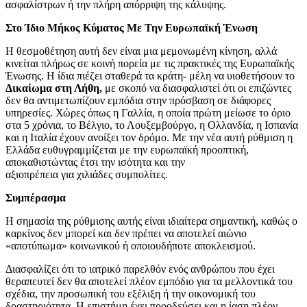
ασφαλίστρων ή την πλήρη απόρριψη της κάλυψης.
Στο Ίδιο Μήκος Κύματος Με Την Ευρωπαϊκή Ένωση
Η θεσμοθέτηση αυτή δεν είναι μια μεμονωμένη κίνηση, αλλά
κινείται πλήρως σε κοινή πορεία με τις πρακτικές της Ευρωπαϊκής
Ένωσης. Η ίδια πιέζει σταθερά τα κράτη- μέλη να υιοθετήσουν το
Δικαίωμα στη Λήθη,
με σκοπό να διασφαλιστεί ότι οι επιζώντες
δεν θα αντιμετωπίζουν εμπόδια στην πρόσβαση σε διάφορες
υπηρεσίες. Χώρες όπως η Γαλλία, η οποία πρώτη μείωσε το όριο
στα 5 χρόνια, το Βέλγιο, το Λουξεμβούργο, η Ολλανδία, η Ισπανία
και η Ιταλία έχουν ανοίξει τον δρόμο. Με την νέα αυτή ρύθμιση η
Ελλάδα ευθυγραμμίζεται με την ευρωπαϊκή προοπτική,
αποκαθιστώντας έτσι την ισότητα και την
αξιοπρέπεια για χιλιάδες συμπολίτες.
Συμπέρασμα
Η σημασία της ρύθμισης αυτής είναι ιδιαίτερα σημαντική, καθώς ο
καρκίνος δεν μπορεί και δεν πρέπει να αποτελεί αιώνιο
«αποτύπωμα» κοινωνικού ή οποιουδήποτε αποκλεισμού.
Διασφαλίζει ότι το ιατρικό παρελθόν ενός ανθρώπου που έχει
θεραπευτεί δεν θα αποτελεί πλέον εμπόδιο για τα μελλοντικά του
σχέδια, την προσωπική του εξέλιξη ή την οικονομική του
δραστηριότητα. Η επιστήμη έχει προοδεύσει και η ίαση πλέον