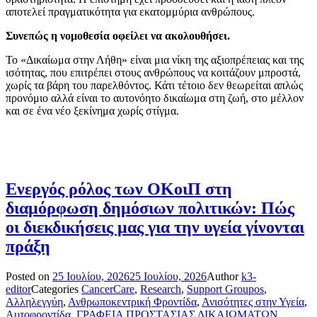
αποτελεί πραγματικότητα για εκατομμύρια ανθρώπους.
Συνεπώς η νομοθεσία οφείλει να ακολουθήσει.
Το «Δικαίωμα στην Λήθη» είναι μια νίκη της αξιοπρέπειας και της
ισότητας, που επιτρέπει στους ανθρώπους να κοιτάζουν μπροστά,
χωρίς τα βάρη του παρελθόντος. Κάτι τέτοιο δεν θεωρείται απλώς
προνόμιο αλλά είναι το αυτονόητο δικαίωμα στη ζωή, στο μέλλον
και σε ένα νέο ξεκίνημα χωρίς στίγμα.
Ενεργός ρόλος των ΟΚοιΠ στη
διαμόρφωση δημόσιων πολιτικών: Πώς
οι διεκδικήσεις μας για την υγεία γίνονται
πράξη
Posted on
25 Ιουλίου, 2026
25 Ιουλίου, 2026
Author
k3-
editor
Categories
CancerCare
,
Research
,
Support Groupos
,
Αλληλεγγύη
,
Ανθρωποκεντρική Φροντίδα
,
Ανισότητες στην Υγεία
,
Αυτοφροντίδα
,
ΓΡΑΦΕΙΑ ΠΡΟΣΤΑΣΙΑΣ ΔΙΚΑΙΩΜΑΤΩΝ
,