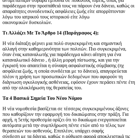
αντιμετώπιζαν σοβαρά εμπόδια σε ποικίλους τομείς, όπως για
παράδειγμα στην προσπάθειά τους να πάρουν ένα δάνειο, καθώς οι
απαραίτητες συνοδευτικές ασφάλειες ζωής είτε απορρίπτονταν
λόγω του ιατρικού τους ιστορικού είτε λόγω
οικονομικών δυσκολιών.
Τι Αλλάζει Με Το Άρθρο 14 (Παράγραφος 4);
Η νέα διάταξη φέρνει μια πολύ συγκεκριμένη και σημαντική
αλλαγή στην καθημερινότητα των πολιτών. Πιο συγκεκριμένα,
όταν ένας καταναλωτής για παράδειγμα κάνει αίτηση για ένα
καταναλωτικό δάνειο , ή άλλη μορφή πίστωσης, και για την
έγκρισή του απαιτείται η σύναψη ασφαλιστικής σύμβασης (πχ
ασφάλεια ζωής, η οποία συνδέεται με το δάνειο), απαγορεύεται
πλέον η χρήση των προσωπικών δεδομένων που αφορούν τη
διάγνωση ογκολογικής ασθένειας, εφόσον έχουν περάσει πέντε έτη
από την ολοκλήρωση της θεραπείας του.
Τα 4 Βασικά Σημεία Του Νέου Νόμου
Η νέα νομοθεσία βασίζεται σε τέσσερις συγκεκριμένους άξονες
που καθορίζουν την εφαρμογή του δικαιώματος στην πράξη. Για
αρχή, η 5ετής προθεσμία ορίζει ότι το δικαίωμα ενεργοποιείται
αυτόματα μετά την συμπλήρωση πέντε ετών από το τέλος των
θεραπειών του ασθενούς. Επιπλέον, υπάρχει σαφής
σύνδεση με τα δάνεια, καθώς η ρύθμιση αφορά αποκλειστικά τις