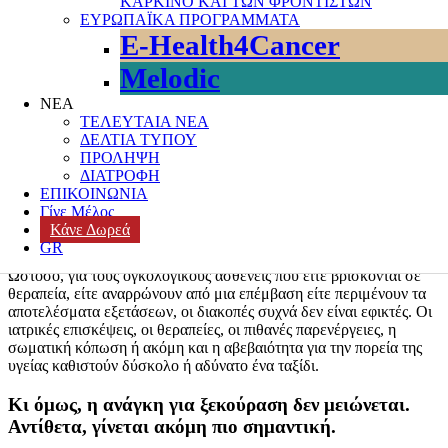
ΚΑΡΚΙΝΟ ΚΑΙ ΤΩΝ ΦΡΟΝΤΙΣΤΩΝ
Ευαισθητοποίηση
,
Εξατομικευμένη ιατρική
,
Ευαισθητοποίηση
,
ΕΥΡΩΠΑΪΚΑ ΠΡΟΓΡΑΜΜΑΤΑ
ΕΥΑΛΩΤΕΣ ΟΜΑΔΕΣ
,
Ζωή με νόημα
,
Θετική ψυχολογία
,
E-Health4Cancer
ΚΑΡΚΙΝΟΣ
,
Καρκίνος
,
Κοινωική Υποστήριξη
,
κοινωνική
ενσυναίσθηση
,
Ογκολογικοί ασθενείς
Leave a comment
Melodic
ΝΕΑ
Η αξία της παύσης
:
γιατί έχουμε ανάγκη να
ΤΕΛΕΥΤΑΙΑ ΝΕΑ
«διακόπτουμε» ακόμη και μέσα στη θεραπεία
ΔΕΛΤΙΑ ΤΥΠΟΥ
ΠΡΟΛΗΨΗ
Το καλοκαίρι είναι συνδεδεμένο με την έννοια των διακοπών.
ΔΙΑΤΡΟΦΗ
Εικόνες από θάλασσες, ταξίδια και στιγμές ανεμελιάς κατακλύζουν
ΕΠΙΚΟΙΝΩΝΙΑ
την καθημερινότητά μας, δημιουργώντας την εντύπωση ότι η
Γίνε Μέλος
ξεκούραση προϋποθέτει μια βαλίτσα, έναν προορισμό και την
Κάνε Δωρεά
απομάκρυνση από τις υποχρεώσεις.
GR
Ωστόσο, για τους ογκολογικούς ασθενείς που είτε βρίσκονται σε
θεραπεία, είτε αναρρώνουν από μια επέμβαση είτε περιμένουν τα
αποτελέσματα εξετάσεων, οι διακοπές συχνά δεν είναι εφικτές. Οι
ιατρικές επισκέψεις, οι θεραπείες, οι πιθανές παρενέργειες, η
σωματική κόπωση ή ακόμη και η αβεβαιότητα για την πορεία της
υγείας καθιστούν δύσκολο ή αδύνατο ένα ταξίδι.
Κι όμως
,
η ανάγκη για ξεκούραση δεν μειώνεται
.
Αντίθετα
,
γίνεται ακόμη πιο σημαντική
.