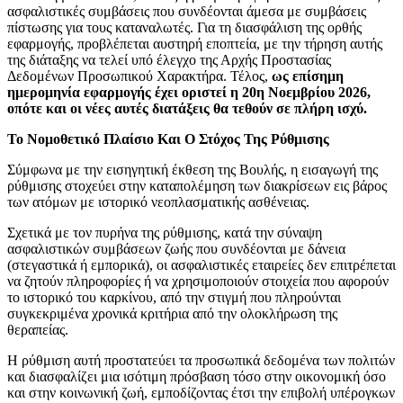
ασφαλιστικές συμβάσεις που συνδέονται άμεσα με συμβάσεις
πίστωσης για τους καταναλωτές. Για τη διασφάλιση της ορθής
εφαρμογής, προβλέπεται αυστηρή εποπτεία, με την τήρηση αυτής
της διάταξης να τελεί υπό έλεγχο της Αρχής Προστασίας
Δεδομένων Προσωπικού Χαρακτήρα. Τέλος,
ως επίσημη
ημερομηνία εφαρμογής έχει οριστεί η 20η Νοεμβρίου 2026,
οπότε και οι νέες αυτές διατάξεις θα τεθούν σε πλήρη ισχύ.
Το Νομοθετικό Πλαίσιο Και Ο Στόχος Της Ρύθμισης
Σύμφωνα με την εισηγητική έκθεση της Βουλής, η εισαγωγή της
ρύθμισης στοχεύει στην καταπολέμηση των διακρίσεων εις βάρος
των ατόμων με ιστορικό νεοπλασματικής ασθένειας.
Σχετικά με τον πυρήνα της ρύθμισης, κατά την σύναψη
ασφαλιστικών συμβάσεων ζωής που συνδέονται με δάνεια
(στεγαστικά ή εμπορικά), οι ασφαλιστικές εταιρείες δεν επιτρέπεται
να ζητούν πληροφορίες ή να χρησιμοποιούν στοιχεία που αφορούν
το ιστορικό του καρκίνου, από την στιγμή που πληρούνται
συγκεκριμένα χρονικά κριτήρια από την ολοκλήρωση της
θεραπείας.
Η ρύθμιση αυτή προστατεύει τα προσωπικά δεδομένα των πολιτών
και διασφαλίζει μια ισότιμη πρόσβαση τόσο στην οικονομική όσο
και στην κοινωνική ζωή, εμποδίζοντας έτσι την επιβολή υπέρογκων