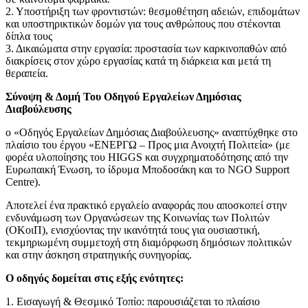
2. Υποστήριξη των φροντιστών: θεσμοθέτηση αδειών, επιδομάτων
και υποστηρικτικών δομών για τους ανθρώπους που στέκονται
δίπλα τους
3. Δικαιώματα στην εργασία: προστασία των καρκινοπαθών από
διακρίσεις στον χώρο εργασίας κατά τη διάρκεια και μετά τη
θεραπεία.
Σύνοψη & Δομή Του Οδηγού Εργαλείων Δημόσιας
Διαβούλευσης
ο «Οδηγός Εργαλείων Δημόσιας Διαβούλευσης» αναπτύχθηκε στο
πλαίσιο του έργου «ΕΝΕΡΓΩ – Προς μια Ανοιχτή Πολιτεία» (με
φορέα υλοποίησης του HIGGS και συγχρηματοδότησης από την
Ευρωπαική Ένωση, το ίδρυμα Μποδοσάκη και το NGO Support
Centre).
Αποτελεί ένα πρακτικό εργαλείο αναφοράς που αποσκοπεί στην
ενδυνάμωση των Οργανώσεων της Κοινωνίας των Πολιτών
(ΟΚοιΠ), ενισχύοντας την ικανότητά τους για ουσιαστική,
τεκμηριωμένη συμμετοχή στη διαμόρφωση δημόσιων πολιτικών
και στην άσκηση στρατηγικής συνηγορίας.
Ο οδηγός δομείται στις εξής ενότητες:
1. Εισαγωγή & Θεσμικό Τοπίο: παρουσιάζεται το πλαίσιο