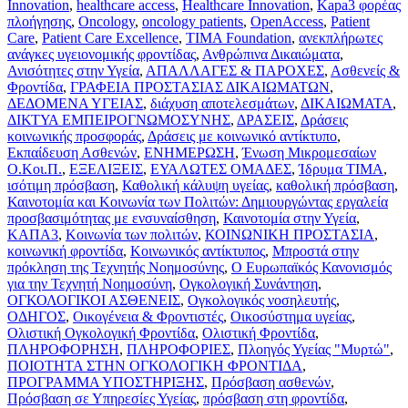
Innovation
,
healthcare access
,
Healthcare Innovation
,
Kapa3 φορέας
πλοήγησης
,
Oncology
,
oncology patients
,
OpenAccess
,
Patient
Care
,
Patient Care Excellence
,
TIMA Foundation
,
ανεκπλήρωτες
ανάγκες υγειονομικής φροντίδας
,
Ανθρώπινα Δικαιώματα
,
Ανισότητες στην Υγεία
,
ΑΠΑΛΛΑΓΕΣ & ΠΑΡΟΧΕΣ
,
Ασθενείς &
Φροντίδα
,
ΓΡΑΦΕΙΑ ΠΡΟΣΤΑΣΙΑΣ ΔΙΚΑΙΩΜΑΤΩΝ
,
ΔΕΔΟΜΕΝΑ ΥΓΕΙΑΣ
,
διάχυση αποτελεσμάτων
,
ΔΙΚΑΙΩΜΑΤΑ
,
ΔΙΚΤΥΑ ΕΜΠΕΙΡΟΓΝΩΜΟΣΥΝΗΣ
,
ΔΡΑΣΕΙΣ
,
Δράσεις
κοινωνικής προσφοράς
,
Δράσεις με κοινωνικό αντίκτυπο
,
Εκπαίδευση Ασθενών
,
ΕΝΗΜΕΡΩΣΗ
,
Ένωση Μικρομεσαίων
Ο.Κοι.Π.
,
ΕΞΕΛΙΞΕΙΣ
,
ΕΥΑΛΩΤΕΣ ΟΜΑΔΕΣ
,
Ίδρυμα ΤΙΜΑ
,
ισότιμη πρόσβαση
,
Καθολική κάλυψη υγείας
,
καθολική πρόσβαση
,
Καινοτομία και Κοινωνία των Πολιτών: Δημιουργώντας εργαλεία
προσβασιμότητας με ενσυναίσθηση
,
Καινοτομία στην Υγεία
,
ΚΑΠΑ3
,
Κοινωνία των πολιτών
,
ΚΟΙΝΩΝΙΚΗ ΠΡΟΣΤΑΣΙΑ
,
κοινωνική φροντίδα
,
Κοινωνικός αντίκτυπος
,
Μπροστά στην
πρόκληση της Τεχνητής Νοημοσύνης
,
Ο Ευρωπαϊκός Κανονισμός
για την Τεχνητή Νοημοσύνη
,
Ογκολογική Συνάντηση
,
ΟΓΚΟΛΟΓΙΚΟΙ ΑΣΘΕΝΕΙΣ
,
Ογκολογικός νοσηλευτής
,
ΟΔΗΓΟΣ
,
Οικογένεια & Φροντιστές
,
Οικοσύστημα υγείας
,
Ολιστική Ογκολογική Φροντίδα
,
Ολιστική Φροντίδα
,
ΠΛΗΡΟΦΟΡΗΣΗ
,
ΠΛΗΡΟΦΟΡΙΕΣ
,
Πλοηγός Υγείας "Μυρτώ"
,
ΠΟΙΟΤΗΤΑ ΣΤΗΝ ΟΓΚΟΛΟΓΙΚΗ ΦΡΟΝΤΙΔΑ
,
ΠΡΟΓΡΑΜΜΑ ΥΠΟΣΤΗΡΙΞΗΣ
,
Πρόσβαση ασθενών
,
Πρόσβαση σε Υπηρεσίες Υγείας
,
πρόσβαση στη φροντίδα
,