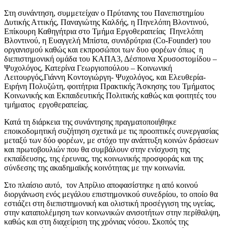
Στη συνάντηση, συμμετείχαν ο Πρύτανης του Πανεπιστημίου
Δυτικής Αττικής, Παναγιώτης Καλδής, η Πηνελόπη Βλοντινού,
Επίκουρη Καθηγήτρια στο Τμήμα Εργοθεραπείας Πηνελόπη
Βλοντινού, η Ευαγγελή Μπίστα, συνιδρύτρια (Co-Founder) του
οργανισμού καθώς και εκπροσώποι των δυο φορέων όπως η
διεπιστημονική ομάδα του ΚΑΠΑ3, Δέσποινα Χρυσοστομίδου –
Ψυχολόγος, Κατερίνα Γεωργιοπούλου – Κοινωνική
Λειτουργός,Γιάννη Κοντογιώργη- Ψυχολόγος, και Ελευθερία-
Ειρήνη Πολυζώτη, φοιτήτρια Πρακτικής Άσκησης του Τμήματος
Κοινωνικής και Εκπαιδευτικής Πολιτικής καθώς και φοιτητές του
τμήματος εργοθεραπείας.
Κατά τη διάρκεια της συνάντησης πραγματοποιήθηκε
εποικοδομητική συζήτηση σχετικά με τις προοπτικές συνεργασίας
μεταξύ των δύο φορέων, με στόχο την ανάπτυξη κοινών δράσεων
και πρωτοβουλιών που θα συμβάλουν στην ενίσχυση της
εκπαίδευσης, της έρευνας, της κοινωνικής προσφοράς και της
σύνδεσης της ακαδημαϊκής κοινότητας με την κοινωνία.
Στο πλαίσιο αυτό, τον Απρίλιο αποφασίστηκε η από κοινού
διοργάνωση ενός μεγάλου επιστημονικού συνεδρίου, το οποίο θα
εστιάζει στη διεπιστημονική και ολιστική προσέγγιση της υγείας,
στην καταπολέμηση των κοινωνικών ανισοτήτων στην περίθαλψη,
καθώς και στη διαχείριση της χρόνιας νόσου. Σκοπός της