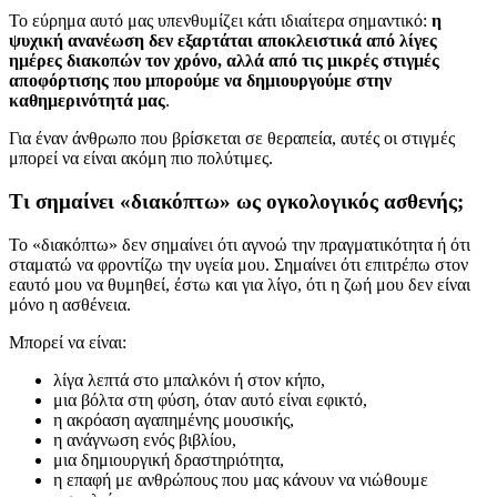
Το εύρημα αυτό μας υπενθυμίζει κάτι ιδιαίτερα σημαντικό:
η
ψυχική ανανέωση δεν εξαρτάται αποκλειστικά από λίγες
ημέρες διακοπών τον χρόνο
,
αλλά από τις μικρές στιγμές
αποφόρτισης που μπορούμε να δημιουργούμε στην
καθημερινότητά μας
.
Για έναν άνθρωπο που βρίσκεται σε θεραπεία, αυτές οι στιγμές
μπορεί να είναι ακόμη πιο πολύτιμες.
Τι σημαίνει «διακόπτω» ως ογκολογικός ασθενής
;
Το «διακόπτω» δεν σημαίνει ότι αγνοώ την πραγματικότητα ή ότι
σταματώ να φροντίζω την υγεία μου. Σημαίνει ότι επιτρέπω στον
εαυτό μου να θυμηθεί, έστω και για λίγο, ότι η ζωή μου δεν είναι
μόνο η ασθένεια.
Μπορεί να είναι:
λίγα λεπτά στο μπαλκόνι ή στον κήπο,
μια βόλτα στη φύση, όταν αυτό είναι εφικτό,
η ακρόαση αγαπημένης μουσικής,
η ανάγνωση ενός βιβλίου,
μια δημιουργική δραστηριότητα,
η επαφή με ανθρώπους που μας κάνουν να νιώθουμε