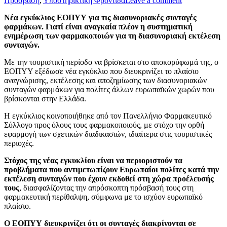
Πρόσβαση
,
Υποστηρικτική Φροντίδα
Leave a comment
Νέα εγκύκλιος ΕΟΠΥΥ για τις διασυνοριακές συνταγές
φαρμάκων.
Γιατί είναι αναγκαία πλέον η συστηματική
ενημέρωση των φαρμακοποιών για τη διασυνοριακή εκτέλεση
συνταγών.
Με την τουριστική περίοδο να βρίσκεται στο αποκορύφωμά της, ο
ΕΟΠΥΥ εξέδωσε νέα εγκύκλιο που διευκρινίζει το πλαίσιο
αναγνώρισης, εκτέλεσης και αποζημίωσης των διασυνοριακών
συνταγών φαρμάκων για πολίτες άλλων ευρωπαϊκών χωρών που
βρίσκονται στην Ελλάδα.
Η εγκύκλιος κοινοποιήθηκε από τον Πανελλήνιο Φαρμακευτικό
Σύλλογο προς όλους τους φαρμακοποιούς, με στόχο την ορθή
εφαρμογή των σχετικών διαδικασιών, ιδιαίτερα στις τουριστικές
περιοχές.
Στόχος της νέας εγκυκλίου είναι να περιοριστούν τα
προβλήματα που αντιμετωπίζουν Ευρωπαίοι πολίτες κατά την
εκτέλεση συνταγών που έχουν εκδοθεί στη χώρα προέλευσής
τους
, διασφαλίζοντας την απρόσκοπτη πρόσβασή τους στη
φαρμακευτική περίθαλψη, σύμφωνα με το ισχύον ευρωπαϊκό
πλαίσιο.
Ο ΕΟΠΥΥ διευκρινίζει ότι οι συνταγές διακρίνονται σε