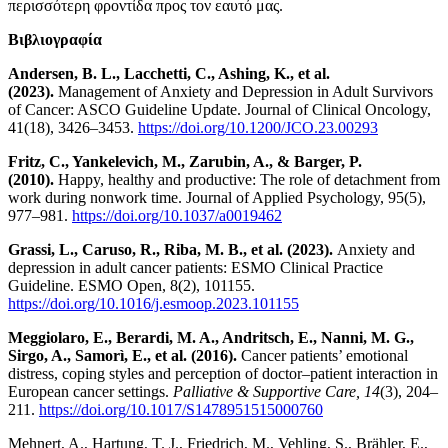
περισσότερη φροντίδα προς τον εαυτό μας.
Βιβλιογραφία
Andersen, B. L., Lacchetti, C., Ashing, K., et al.
(2023).
Management of Anxiety and Depression in Adult Survivors
of Cancer: ASCO Guideline Update. Journal of Clinical Oncology,
41(18), 3426–3453.
https://doi.org/10.1200/JCO.23.00293
Fritz, C., Yankelevich, M., Zarubin, A., & Barger, P.
(2010).
Happy, healthy and productive: The role of detachment from
work during nonwork time. Journal of Applied Psychology, 95(5),
977–981.
https://doi.org/10.1037/a0019462
Grassi, L., Caruso, R., Riba, M. B., et al. (2023).
Anxiety and
depression in adult cancer patients: ESMO Clinical Practice
Guideline. ESMO Open, 8(2), 101155.
https://doi.org/10.1016/j.esmoop.2023.101155
Meggiolaro, E., Berardi, M. A., Andritsch, E., Nanni, M. G.,
Sirgo, A., Samor
ì
, E., et al. (2016).
Cancer patients’ emotional
distress, coping styles and perception of doctor–patient interaction in
European cancer settings.
Palliative & Supportive Care, 14
(3), 204–
211.
https://doi.org/10.1017/S1478951515000760
Mehnert, A., Hartung, T. J., Friedrich, M., Vehling, S., Brähler, E.,