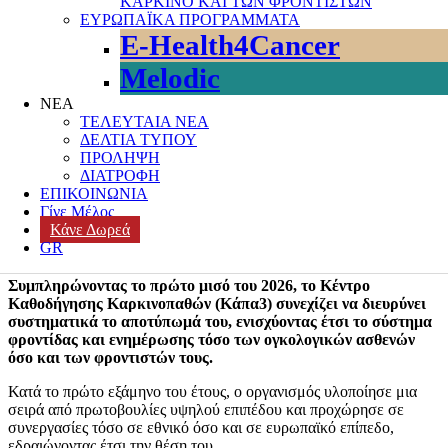
ΚΑΡΚΙΝΟ ΚΑΙ ΤΩΝ ΦΡΟΝΤΙΣΤΩΝ
ΕΜΠΕΙΡΟΓΝΩΜΟΣΥΝΗΣ
,
Δράσεις κοινωνικής προσφοράς
,
ΕΥΡΩΠΑΪΚΑ ΠΡΟΓΡΑΜΜΑΤΑ
Εκπαίδευση & Ευαισθητοποίηση
,
ΕΛΛΑΔΑ
,
Έρευνα και Μελέτες
,
E-Health4Cancer
Καθολική κάλυψη υγείας
,
Κάπα3 - Δράσεις και παρεμβάσεις
,
Melodic
Κάπα3 εθελοντές
,
Κάπα3-Συνεντεύξεις
,
Κάπα3-Συνεργασίες
,
Κοινωική Υποστήριξη
,
κοινωνικές ανισότητες
,
ΚΟΙΝΩΝΙΚΗ
ΝΕΑ
ΠΡΟΣΤΑΣΙΑ
,
κοινωνική στήριξη
,
Κοινωνικοοικονομικές
ΤΕΛΕΥΤΑΙΑ ΝΕΑ
ανισότητες
,
Μπροστά στην πρόκληση της Τεχνητής Νοημοσύνης
,
ΔΕΛΤΙΑ ΤΥΠΟΥ
ΝΕΟΙ ΕΝΗΛΙΚΕΣ ΜΕ ΚΑΡΚΙΝΟ
,
ΟΓΚΟΛΟΓΙΚΟΙ
ΠΡΟΛΗΨΗ
ΑΣΘΕΝΕΙΣ
,
Ολιστική Ογκολογική Φροντίδα
,
ΠΛΗΡΟΦΟΡΙΕΣ
,
ΔΙΑΤΡΟΦΗ
Ποιότητα Ζωής
,
ΠΟΙΟΤΗΤΑ ΣΤΗΝ ΟΓΚΟΛΟΓΙΚΗ
ΕΠΙΚΟΙΝΩΝΙΑ
ΦΡΟΝΤΙΔΑ
,
ΠΡΟΣΒΑΣΙΜΟΤΗΤΑ
,
στήριξη ασθενών με
Γίνε Μέλος
καρκίνο
,
Συνεργασίες Κάπα3
,
ΥΓΕΙΑ
,
Υποστήριξη φροντιστών
,
Κάνε Δωρεά
ΨΥΧΟΚΟΙΝΩΝΙΚΗ ΕΝΔΥΝΑΜΩΣΗ
,
ψυχοκοινωνική
GR
υποστήριξη
,
Ψυχολογική Υποστήριξη
Leave a comment
Συμπληρώνοντας το πρώτο μισό του 2026, το Κέντρο
Καθοδήγησης Καρκινοπαθών (Κάπα3) συνεχίζει να διευρύνει
συστηματικά το αποτύπωμά του, ενισχύοντας έτσι το σύστημα
φροντίδας και ενημέρωσης τόσο των ογκολογικών ασθενών
όσο και των φροντιστών τους.
Κατά το πρώτο εξάμηνο του έτους, ο οργανισμός υλοποίησε μια
σειρά από πρωτοβουλίες υψηλού επιπέδου και προχώρησε σε
συνεργασίες τόσο σε εθνικό όσο και σε ευρωπαϊκό επίπεδο,
εδραιώνοντας έτσι την θέση του.