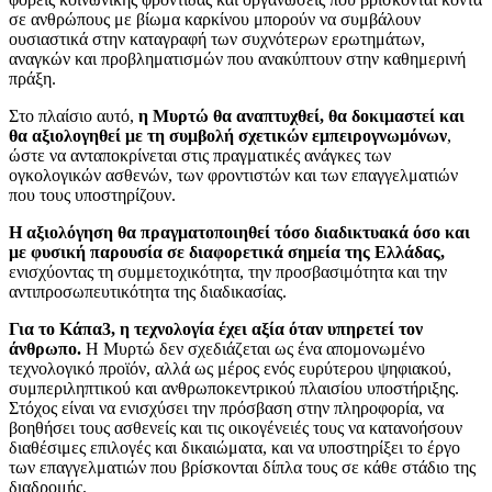
σε ανθρώπους με βίωμα καρκίνου μπορούν να συμβάλουν
ουσιαστικά στην καταγραφή των συχνότερων ερωτημάτων,
αναγκών και προβληματισμών που ανακύπτουν στην καθημερινή
πράξη.
Στο πλαίσιο αυτό,
η Μυρτώ θα αναπτυχθεί, θα δοκιμαστεί και
θα αξιολογηθεί με τη συμβολή σχετικών εμπειρογνωμόνων
,
ώστε να ανταποκρίνεται στις πραγματικές ανάγκες των
ογκολογικών ασθενών, των φροντιστών και των επαγγελματιών
που τους υποστηρίζουν.
Η αξιολόγηση θα πραγματοποιηθεί τόσο διαδικτυακά όσο και
με φυσική παρουσία σε διαφορετικά σημεία της Ελλάδας,
ενισχύοντας τη συμμετοχικότητα, την προσβασιμότητα και την
αντιπροσωπευτικότητα της διαδικασίας.
Για το Κάπα3, η τεχνολογία έχει αξία όταν υπηρετεί τον
άνθρωπο.
Η Μυρτώ δεν σχεδιάζεται ως ένα απομονωμένο
τεχνολογικό προϊόν, αλλά ως μέρος ενός ευρύτερου ψηφιακού,
συμπεριληπτικού και ανθρωποκεντρικού πλαισίου υποστήριξης.
Στόχος είναι να ενισχύσει την πρόσβαση στην πληροφορία, να
βοηθήσει τους ασθενείς και τις οικογένειές τους να κατανοήσουν
διαθέσιμες επιλογές και δικαιώματα, και να υποστηρίξει το έργο
των επαγγελματιών που βρίσκονται δίπλα τους σε κάθε στάδιο της
διαδρομής.