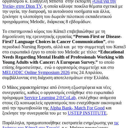
οργανισμού κ. Ευαγγελή Μπίστα στην εκπομπή
«Όλα για την
Υγεία» στην Dion TV
, η οποία κάλυψε ποικίλα θέματα σχετικά με
την υγεία, την διατροφή, τα αυτοάνοσα νοσήματα και άλλα,
ξεκίνησε η υλοποίηση του δωρεάν πιλοτικού εκπαιδευτικού
προγράμματος Melodic, διάρκειας 8 εβδομάδων.
Το επιστημονικό κύρος του Κάπα3 επιβεβαιώθηκε με τη
δημοσίευση της ερευνητικής εργασίας
“Person-First or Disease-
First? Language Choices in Cancer Communication”
, στο
περιοδικό Nursing Reports, αλλά και με την συμμετοχή του Καπα3
στο ευρωπαϊκό έργο το οποίο του Melodic με τίτλο:
“Educational
Needs Regarding Mental Health of Professionals Working with
Young Adults with Cancer: A European Survey.”
το οποίο
επίσης δημοσιεύτηκε, ενώ ο οργανισμός συμμετείχε και στο
MELODIC Online Symposium 2026
στις 24 Απριλίου,
συμβάλλοντας στη διάχυση αποτελεσμάτων στην Ελλάδα.
Ο Μάιος χαρακτηρίστηκε από έντονη εξωστρέφεια και νέες
συνεργασίες, καθώς ο οργανισμός εντάχθηκε στο ευρωπαϊκό
πρόγραμμα
Service Learning 2:0:CoLab,
επιλέχθηκε ανάμεσα
στους έξι κοινωφελείς οργανισμούς που ενισχύθηκαν οικονομικά
από την πρωτοβουλία της
Alpha Bank- Match For Good
και
ξεκίνησε την συνεργασία του με το
USTEP INSTITUTE
.
Παράλληλα, πραγματοποιήθηκε εκστρατεία ενημέρωσης για
τις
δράσεις του Κάπα3 στο Σουφλί
,
η κ. Μπίστα παραχώρησε