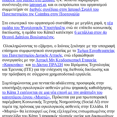
συνέντευξη στο
iatronet.gr
,
και οι εκπρόσωποι του οργανισμού
συμμετείχαν σε
διεθνές συνέδριο στην Ιατρική Σχολή του
Πανεπιστημίου
της Coimbra στην Πορτογαλία
Στο εσωτερικό του οργανισμού συστάθηκε με μεγάλη χαρά, η
νέα
ομάδα του Ψυχολογικής Υποστήριξης
ενώ σε επίπεδο κοινωνικής
δικτύωσης, η ομάδα του Κάπα3 κατέκτησε
6 μετάλλια στον 4
ο
Θερινό Διάπλου Βουλιαγμένης
.
Ολοκληρώνοντας το εξάμηνο, ο Ιούνιος ξεκίνησε με την υπογραφή
επίσημου συμφωνητικού συνεργασίας με το
Τμήμα Εργοθεραπείας
του Πανεπιστημίου Δυτικής Αττικής,
ενώ εδραιώθηκαν
συνεργασίες με την
Αστική Μη Κερδοσκοπική Εταιρεία
«Καρκινάκι»
και
το Δίκτυο ΠΡΑΞΗ
του Ιδρύματος Τεχνολογίας
και Έρευνας (ΙΤΕ) για την ενίσχυση της διεθνούς δικτύωσης και
την πρόσβαση σε σύγχρονα χρηματοδοτικά εργαλεία.
Συμπληρώνοντας μια πενταετία αδιάλειπτης προσφοράς στην
υποστήριξη ογκολογικών ασθενών μέσω ψηφιακής καθοδήγησης,
το Κάπα 3 εισέρχεται σε μια νέα εποχή με την ανάπτυξη του
καινοτόμου έργου «Μυρτώ».
Πρόκειται για μια πρωτοποριακή
παρέμβαση Κοινωνικής Τεχνητής Νοημοσύνης (Social AI) στον
τομέα της πρόνοιας για ογκολογικούς ασθενείς στην Ελλάδα. Η
«Μυρτώ» θα λειτουργεί ως ένας εξελιγμένος ενσωματωμένος στην
ιστοσελίδα του Κάπα 3 ψηφιακός πλοηγός υγείας και δικαιωμάτων