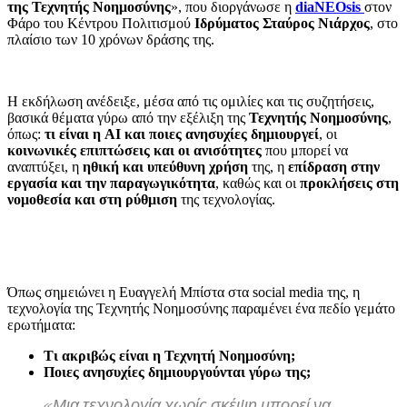
της Τεχνητής Νοημοσύνης
», που διοργάνωσε η
diaNEOsis
στον
Φάρο του Κέντρου Πολιτισμού
Ιδρύματος Σταύρος Νιάρχος
, στο
πλαίσιο των 10 χρόνων δράσης της.
Η εκδήλωση ανέδειξε, μέσα από τις ομιλίες και τις συζητήσεις,
βασικά θέματα γύρω από την εξέλιξη της
Τεχνητής Νοημοσύνης
,
όπως:
τι είναι η AI και ποιες ανησυχίες δημιουργεί
, οι
κοινωνικές επιπτώσεις και οι ανισότητες
που μπορεί να
αναπτύξει, η
ηθική και υπεύθυνη χρήση
της, η
επίδραση στην
εργασία και την παραγωγικότητα
, καθώς και οι
προκλήσεις στη
νομοθεσία και στη ρύθμιση
της τεχνολογίας.
Όπως σημειώνει η Ευαγγελή Μπίστα στα social media της, η
τεχνολογία της Τεχνητής Νοημοσύνης παραμένει ένα πεδίο γεμάτο
ερωτήματα:
Τι ακριβώς είναι η Τεχνητή Νοημοσύνη;
Ποιες ανησυχίες δημιουργούνται γύρω της;
«Μια τεχνολογία χωρίς σκέψη μπορεί να