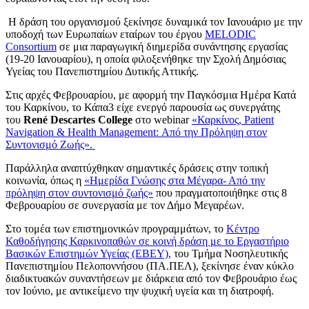
Η δράση του οργανισμού ξεκίνησε δυναμικά τον Ιανουάριο με την
υποδοχή των Ευρωπαίων εταίρων του έργου
MELODIC
Consortium
σε μια παραγωγική διημερίδα συνάντησης εργασίας
(19-20 Ιανουαρίου), η οποία φιλοξενήθηκε την Σχολή Δημόσιας
Υγείας του Πανεπιστημίου Δυτικής Αττικής.
Στις αρχές Φεβρουαρίου, με αφορμή την Παγκόσμια Ημέρα Κατά
του Καρκίνου, το Κάπα3 είχε ενεργό παρουσία ως συνεργάτης
του
René Descartes College
στο webinar
«Καρκίνος, Patient
Navigation & Health Management: Από την Πρόληψη στον
Συντονισμό Ζωής».
Παράλληλα αναπτύχθηκαν σημαντικές δράσεις στην τοπική
κοινωνία, όπως η
«Ημερίδα Γνώσης στα Μέγαρα- Από την
πρόληψη στον συντονισμό ζωής»
που πραγματοποιήθηκε στις 8
Φεβρουαρίου σε συνεργασία με τον Δήμο Μεγαρέων.
Στο τομέα των επιστημονικών προγραμμάτων, το
Κέντρο
Καθοδήγησης Καρκινοπαθών σε κοινή δράση με το Εργαστήριο
Βασικών Επιστημών Υγείας (ΕΒΕΥ),
του Τμήμα Νοσηλευτικής
Πανεπιστημίου Πελοποννήσου (ΠΑ.ΠΕΛ), ξεκίνησε έναν κύκλο
διαδικτυακών συναντήσεων με διάρκεια από τον Φεβρουάριο έως
τον Ιούνιο, με αντικείμενο την ψυχική υγεία και τη διατροφή.