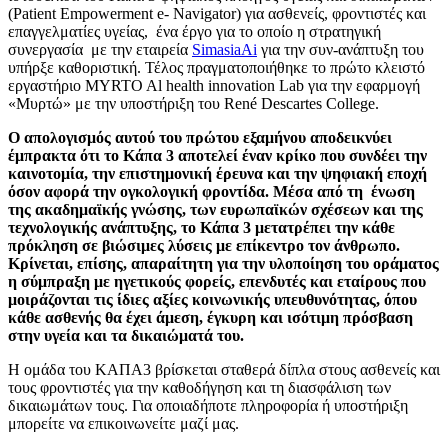
(Patient Empowerment e- Navigator) για ασθενείς, φροντιστές και
επαγγελματίες υγείας, ένα έργο για το οποίο η στρατηγική
συνεργασία με την εταιρεία
SimasiaAi
για την συν-ανάπτυξη του
υπήρξε καθοριστική.
Τέλος πραγματοποιήθηκε το πρώτο κλειστό
εργαστήριο MYRTO Al health innovation Lab για την εφαρμογή
«Μυρτώ» με την υποστήριξη του René Descartes College.
Ο απολογισμός αυτού του πρώτου εξαμήνου αποδεικνύει
έμπρακτα ότι το Κάπα 3 αποτελεί έναν κρίκο που συνδέει την
καινοτομία, την επιστημονική έρευνα και την ψηφιακή εποχή
όσον αφορά την ογκολογική φροντίδα. Μέσα από τη ένωση
της ακαδημαϊκής γνώσης, των ευρωπαϊκών σχέσεων και της
τεχνολογικής ανάπτυξης, το Κάπα 3 μετατρέπει την κάθε
πρόκληση σε βιώσιμες λύσεις με επίκεντρο τον άνθρωπο.
Κρίνεται, επίσης, απαραίτητη για την υλοποίηση του οράματος
η σύμπραξη με ηγετικούς φορείς, επενδυτές και εταίρους που
μοιράζονται τις ίδιες αξίες κοινωνικής υπευθυνότητας, όπου
κάθε ασθενής θα έχει άμεση, έγκυρη και ισότιμη πρόσβαση
στην υγεία και τα δικαιώματά του.
Η ομάδα του ΚΑΠΑ3 βρίσκεται σταθερά δίπλα στους ασθενείς και
τους φροντιστές για την καθοδήγηση και τη διασφάλιση των
δικαιωμάτων τους. Για οποιαδήποτε πληροφορία ή υποστήριξη
μπορείτε να επικοινωνείτε μαζί μας.