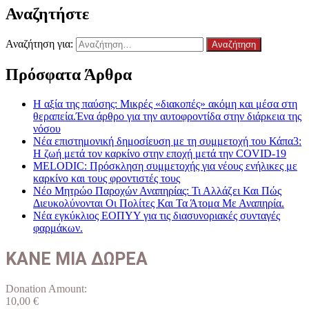
Αναζητήστε
Αναζήτηση για:
Πρόσφατα Άρθρα
Η αξία της παύσης: Μικρές «διακοπές» ακόμη και μέσα στη
θεραπεία.Ένα άρθρο για την αυτοφροντίδα στην διάρκεια της
νόσου
Νέα επιστημονική δημοσίευση με τη συμμετοχή του Κάπα3:
Η ζωή μετά τον καρκίνο στην εποχή μετά την COVID-19
MELODIC: Πρόσκληση συμμετοχής για νέους ενήλικες με
καρκίνο και τους φροντιστές τους
Νέο Μητρώο Παροχών Αναπηρίας: Τι Αλλάζει Και Πώς
Διευκολύνονται Οι Πολίτες Και Τα Άτομα Με Αναπηρία.
Νέα εγκύκλιος ΕΟΠΥΥ για τις διασυνοριακές συνταγές
φαρμάκων.
ΚΑΝΕ ΜΙΑ ΔΩΡΕΑ
Donation Amount:
10,00
€