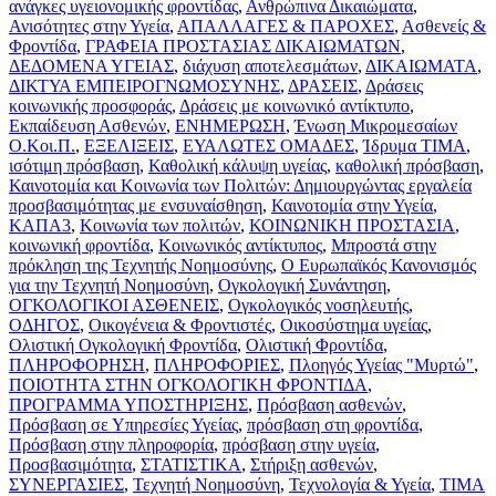
ανάγκες υγειονομικής φροντίδας
,
Ανθρώπινα Δικαιώματα
,
Ανισότητες στην Υγεία
,
ΑΠΑΛΛΑΓΕΣ & ΠΑΡΟΧΕΣ
,
Ασθενείς &
Φροντίδα
,
ΓΡΑΦΕΙΑ ΠΡΟΣΤΑΣΙΑΣ ΔΙΚΑΙΩΜΑΤΩΝ
,
ΔΕΔΟΜΕΝΑ ΥΓΕΙΑΣ
,
διάχυση αποτελεσμάτων
,
ΔΙΚΑΙΩΜΑΤΑ
,
ΔΙΚΤΥΑ ΕΜΠΕΙΡΟΓΝΩΜΟΣΥΝΗΣ
,
ΔΡΑΣΕΙΣ
,
Δράσεις
κοινωνικής προσφοράς
,
Δράσεις με κοινωνικό αντίκτυπο
,
Εκπαίδευση Ασθενών
,
ΕΝΗΜΕΡΩΣΗ
,
Ένωση Μικρομεσαίων
Ο.Κοι.Π.
,
ΕΞΕΛΙΞΕΙΣ
,
ΕΥΑΛΩΤΕΣ ΟΜΑΔΕΣ
,
Ίδρυμα ΤΙΜΑ
,
ισότιμη πρόσβαση
,
Καθολική κάλυψη υγείας
,
καθολική πρόσβαση
,
Καινοτομία και Κοινωνία των Πολιτών: Δημιουργώντας εργαλεία
προσβασιμότητας με ενσυναίσθηση
,
Καινοτομία στην Υγεία
,
ΚΑΠΑ3
,
Κοινωνία των πολιτών
,
ΚΟΙΝΩΝΙΚΗ ΠΡΟΣΤΑΣΙΑ
,
κοινωνική φροντίδα
,
Κοινωνικός αντίκτυπος
,
Μπροστά στην
πρόκληση της Τεχνητής Νοημοσύνης
,
Ο Ευρωπαϊκός Κανονισμός
για την Τεχνητή Νοημοσύνη
,
Ογκολογική Συνάντηση
,
ΟΓΚΟΛΟΓΙΚΟΙ ΑΣΘΕΝΕΙΣ
,
Ογκολογικός νοσηλευτής
,
ΟΔΗΓΟΣ
,
Οικογένεια & Φροντιστές
,
Οικοσύστημα υγείας
,
Ολιστική Ογκολογική Φροντίδα
,
Ολιστική Φροντίδα
,
ΠΛΗΡΟΦΟΡΗΣΗ
,
ΠΛΗΡΟΦΟΡΙΕΣ
,
Πλοηγός Υγείας "Μυρτώ"
,
ΠΟΙΟΤΗΤΑ ΣΤΗΝ ΟΓΚΟΛΟΓΙΚΗ ΦΡΟΝΤΙΔΑ
,
ΠΡΟΓΡΑΜΜΑ ΥΠΟΣΤΗΡΙΞΗΣ
,
Πρόσβαση ασθενών
,
Πρόσβαση σε Υπηρεσίες Υγείας
,
πρόσβαση στη φροντίδα
,
Πρόσβαση στην πληροφορία
,
πρόσβαση στην υγεία
,
Προσβασιμότητα
,
ΣΤΑΤΙΣΤΙΚΑ
,
Στήριξη ασθενών
,
ΣΥΝΕΡΓΑΣΙΕΣ
,
Τεχνητή Νοημοσύνη
,
Τεχνολογία & Υγεία
,
ΤΙΜΑ