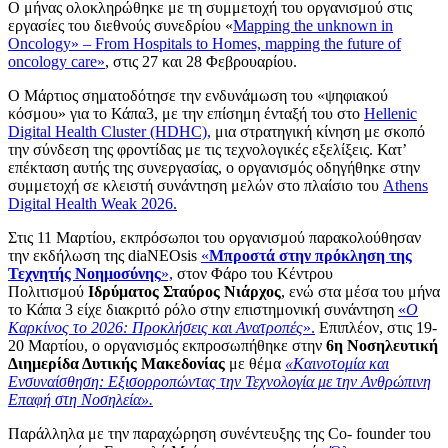
Ο μήνας ολοκληρώθηκε με τη συμμετοχή του οργανισμού στις
εργασίες του διεθνούς συνεδρίου «
Mapping the unknown in
Oncology» – From Hospitals to Homes, mapping the future of
oncology care»
, στις 27 και 28 Φεβρουαρίου.
Ο Μάρτιος σηματοδότησε την ενδυνάμωση του «ψηφιακού
κόσμου» για το Κάπα3, με την επίσημη ένταξή του στο
Hellenic
Digital Health Cluster (HDHC),
μια στρατηγική κίνηση με σκοπό
την σύνδεση της φροντίδας με τις τεχνολογικές εξελίξεις. Κατ’
επέκταση αυτής της συνεργασίας, ο οργανισμός οδηγήθηκε στην
συμμετοχή σε κλειστή συνάντηση μελών στο πλαίσιο του
Athens
Digital Health Weak 2026.
Στις 11 Μαρτίου, εκπρόσωποι του οργανισμού παρακολούθησαν
την εκδήλωση της diaNEOsis
«
Μπροστά στην πρόκληση της
Τεχνητής Νοημοσύνης
»,
στον Φάρο του Κέντρου
Πολιτισμού
Ιδρύματος Σταύρος Νιάρχος
,
ενώ στα μέσα του μήνα
το Κάπα 3 είχε διακριτό ρόλο στην επιστημονική συνάντηση
«
Ο
Καρκίνος το 2026: Προκλήσεις και Ανατροπές
».
Επιπλέον, στις 19-
20 Μαρτίου, ο οργανισμός
εκπροσωπήθηκε στην
6η Νοσηλευτική
Διημερίδα Δυτικής Μακεδονίας
με θέμα
«Καινοτομία και
Ενσυναίσθηση: Εξισορροπώντας την Τεχνολογία με την Ανθρώπινη
Επαφή στη Νοσηλεία».
Παράλληλα με την παραχώρηση συνέντευξης της Co- founder του