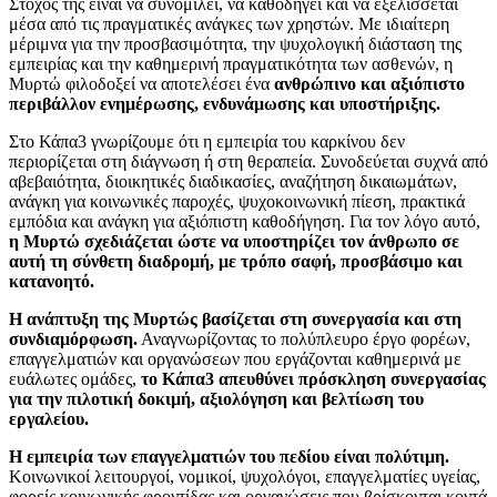
Στόχος της είναι να συνομιλεί, να καθοδηγεί και να εξελίσσεται
μέσα από τις πραγματικές ανάγκες των χρηστών. Με ιδιαίτερη
μέριμνα για την προσβασιμότητα, την ψυχολογική διάσταση της
εμπειρίας και την καθημερινή πραγματικότητα των ασθενών, η
Μυρτώ φιλοδοξεί να αποτελέσει ένα
ανθρώπινο και αξιόπιστο
περιβάλλον ενημέρωσης, ενδυνάμωσης και υποστήριξης.
Στο Κάπα3 γνωρίζουμε ότι η εμπειρία του καρκίνου δεν
περιορίζεται στη διάγνωση ή στη θεραπεία. Συνοδεύεται συχνά από
αβεβαιότητα, διοικητικές διαδικασίες, αναζήτηση δικαιωμάτων,
ανάγκη για κοινωνικές παροχές, ψυχοκοινωνική πίεση, πρακτικά
εμπόδια και ανάγκη για αξιόπιστη καθοδήγηση. Για τον λόγο αυτό,
η Μυρτώ σχεδιάζεται ώστε να υποστηρίζει τον άνθρωπο σε
αυτή τη σύνθετη διαδρομή, με τρόπο σαφή, προσβάσιμο και
κατανοητό.
Η ανάπτυξη της Μυρτώς βασίζεται στη συνεργασία και στη
συνδιαμόρφωση.
Αναγνωρίζοντας το πολύπλευρο έργο φορέων,
επαγγελματιών και οργανώσεων που εργάζονται καθημερινά με
ευάλωτες ομάδες,
το Κάπα3 απευθύνει πρόσκληση συνεργασίας
για την πιλοτική δοκιμή, αξιολόγηση και βελτίωση του
εργαλείου.
Η εμπειρία των επαγγελματιών του πεδίου είναι πολύτιμη.
Κοινωνικοί λειτουργοί, νομικοί, ψυχολόγοι, επαγγελματίες υγείας,
φορείς κοινωνικής φροντίδας και οργανώσεις που βρίσκονται κοντά