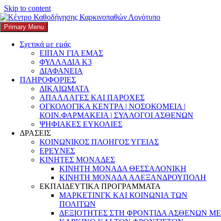
Skip to content
Search
Αναζήτηση για:
Primary Menu
K3
ΚΕΝΤΡΟ ΚΑΘΟΔΗΓΗΣΗΣ ΚΑΡΚΙΝΟΠΑΘΩΝ
Σχετικά με εμάς
Κατηγορία:
Μπροστά στην
ΕΙΠΑΝ ΓΙΑ ΕΜΑΣ
ΦΥΛΛΑΔΙΑ Κ3
πρόκληση της Τεχνητής
ΔΙΑΦΑΝΕΙΑ
ΠΛΗΡΟΦΟΡΙΕΣ
Νοημοσύνης
ΔΙΚΑΙΩΜΑΤΑ
ΑΠΑΛΛΑΓΕΣ ΚΑΙ ΠΑΡΟΧΕΣ
ΟΓΚΟΛΟΓΙΚΑ ΚΕΝΤΡΑ | ΝΟΣΟΚΟΜΕΙΑ |
ΚΟΙΝ.ΦΑΡΜΑΚΕΙΑ | ΣΥΛΛΟΓΟΙ ΑΣΘΕΝΩΝ
ΨΗΦΙΑΚΕΣ ΕΥΚΟΛΙΕΣ
Απολογιστικό Δελτίο του Καπα3 για το
ΔΡΑΣΕΙΣ
ΚΟΙΝΩΝΙΚΟΣ ΠΛΟΗΓΟΣ ΥΓΕΙΑΣ
πρώτο εξάμηνο του 2026
ΕΡΕΥΝΕΣ
ΚΙΝΗΤΕΣ ΜΟΝΑΔΕΣ
Posted on
8 Ιουλίου, 2026
Author
k3-editor
Categories
Cancer Care
ΚΙΝΗΤΗ ΜΟΝΑΔΑ ΘΕΣΣΑΛΟΝΙΚΗ
Connect
,
Digital Health
,
Greece
,
Health Innovation
,
Kapa3
,
Kapa3
ΚΙΝΗΤΗ ΜΟΝΑΔΑ ΑΛΕΞΑΝΔΡΟΥΠΟΛΗ
φορέας πλοήγησης
,
Oncology
,
Patient Care Excellence
,
ΕΚΠΑΙΔΕΥΤΙΚΑ ΠΡΟΓΡΑΜΜΑΤΑ
ανεκπλήρωτες ανάγκες υγειονομικής φροντίδας
,
ανθεκτικότητα
,
ΜΑΡΚΕΤΙΝΓΚ ΚΑΙ ΚΟΙΝΩΝΙΑ ΤΩΝ
Ανισότητες στην Υγεία
,
ΑΠΑΛΛΑΓΕΣ & ΠΑΡΟΧΕΣ
,
ΠΟΛΙΤΩΝ
ΔΕΔΟΜΕΝΑ ΥΓΕΙΑΣ
,
Δικαίωμα στην Υγεία
,
ΔΙΚΑΙΩΜΑΤΑ
,
ΔΕΞΙΟΤΗΤΕΣ ΣΤΗ ΦΡΟΝΤΙΔΑ ΑΣΘΕΝΩΝ ΜΕ
Δίκτυα & Συνεργασίες Υγεία
,
ΔΙΚΤΥΑ