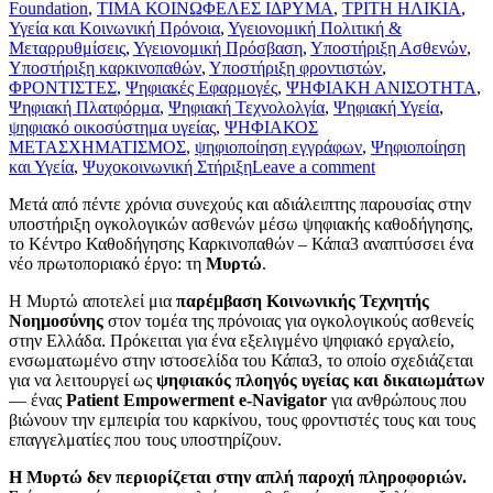
Foundation
,
ΤΙΜΑ ΚΟΙΝΩΦΕΛΕΣ ΙΔΡΥΜΑ
,
ΤΡΙΤΗ ΗΛΙΚΙΑ
,
Υγεία και Κοινωνική Πρόνοια
,
Υγειονομική Πολιτική &
Μεταρρυθμίσεις
,
Υγειονομική Πρόσβαση
,
Υποστήριξη Ασθενών
,
Υποστήριξη καρκινοπαθών
,
Υποστήριξη φροντιστών
,
ΦΡΟΝΤΙΣΤΕΣ
,
Ψηφιακές Εφαρμογές
,
ΨΗΦΙΑΚΗ ΑΝΙΣΟΤΗΤΑ
,
Ψηφιακή Πλατφόρμα
,
Ψηφιακή Τεχνολολγία
,
Ψηφιακή Υγεία
,
ψηφιακό οικοσύστημα υγείας
,
ΨΗΦΙΑΚΟΣ
ΜΕΤΑΣΧΗΜΑΤΙΣΜΟΣ
,
ψηφιοποίηση εγγράφων
,
Ψηφιοποίηση
και Υγεία
,
Ψυχοκοινωνική Στήριξη
Leave a comment
Μετά από πέντε χρόνια συνεχούς και αδιάλειπτης παρουσίας στην
υποστήριξη ογκολογικών ασθενών μέσω ψηφιακής καθοδήγησης,
το Κέντρο Καθοδήγησης Καρκινοπαθών – Κάπα3 αναπτύσσει ένα
νέο πρωτοποριακό έργο: τη
Μυρτώ
.
Η Μυρτώ αποτελεί μια
παρέμβαση Κοινωνικής Τεχνητής
Νοημοσύνης
στον τομέα της πρόνοιας για ογκολογικούς ασθενείς
στην Ελλάδα. Πρόκειται για ένα εξελιγμένο ψηφιακό εργαλείο,
ενσωματωμένο στην ιστοσελίδα του Κάπα3, το οποίο σχεδιάζεται
για να λειτουργεί ως
ψηφιακός πλοηγός υγείας και δικαιωμάτων
— ένας
Patient Empowerment e-Navigator
για ανθρώπους που
βιώνουν την εμπειρία του καρκίνου, τους φροντιστές τους και τους
επαγγελματίες που τους υποστηρίζουν.
Η Μυρτώ δεν περιορίζεται στην απλή παροχή πληροφοριών.