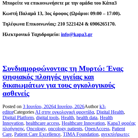
Μπορείτε να επικοινωνήσετε με την ομάδα του Κάπα3
Κωστή Παλαμά 13, 3ος όροφος (Ωράριο: 09:00 – 17:00).
Τηλέφωνα Επικοινωνίας: 210 5221424 & 6906265170.
Ηλεκτρονικό Ταχυδρομείο:
info@kapa3.gr
Συνδιαμορφώνοντας τη Μυρτώ: Ένας
ψηφιακός πλοηγός υγείας και
δικαιωμάτων για τους ογκολογικούς
ασθενείς
Posted on
3 Ιουνίου, 2026
4 Ιουνίου, 2026
Author
k3-
editor
Categories
AI στην ογκολογική φροντίδα
,
Digital Health
,
Digital Platform
,
digital tools
,
Health
,
health data
,
Health
Innovation
,
healthcare access
,
Healthcare Innovation
,
Kapa3 φορέας
πλοήγησης
,
Oncology
,
oncology patients
,
OpenAccess
,
Patient
Care
,
Patient Care Excellence
,
TIMA Foundation
,
ανεκπλήρωτες