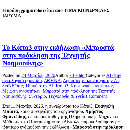
Η δράση χρηματοδοτείται απο ΤΙΜΑ ΚΟΙΝΩΦΕΛΕΣ
ΙΔΡΥΜΑ
Το Κάπα3 στην εκδήλωση «Μπροστά
στην πρόκληση της Τεχνητής
Νοημοσύνης»
Posted on
24 Μαρτίου, 2026
Author
k3-editor
Categories
AI στην
ογκολογική φροντίδα
,
ΑΘΗΝΑ
,
Δημόσιος διάλογος για την AI
,
διαΝΕΟσις
,
Ηθική στην AI
,
Κάπα3
,
Κοινωνικός αντίκτυπος
,
Μείωση ανισοτήτων
,
Μπροστά στην πρόκληση της Τεχνητής
Νοημοσύνης
,
Συνέδριο
,
Τεχνολογία & Υγεία
1 Comment
Στις 11 Μαρτίου 2026, η συνιδρύτρια του Κάπα3,
Ευαγγελή
Μπίστα
, και ο συνεργάτης του οργανισμού,
Χρήστος
Φραντζίδης
, επίκουρος καθηγητής Πληροφορικής–Μηχανικής
Μάθησης στο Πανεπιστήμιο του Λίνκολν, παρακολούθησαν με
ιδιαίτερο ενδιαφέρον την εκδήλωση «
Μπροστά στην πρόκληση