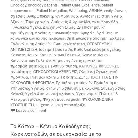
Oncology
,
oncology patients
,
Patient Care Excellence
,
patient
empowerment
,
Patient Navigation
,
Well-being
,
ΑΘΗΝΑ
,
ανθρώπινες
σχέσεις
,
Ανθρωποκεντρική Φροντίδα
,
Ανισότητες στην Υγεία
,
Αξονική Τομογραφία
,
Ασθενείς & Φροντίδα
,
Αυτοφροντίδα
,
Γυναικεία Υγεία
,
Διαχείριση Στρες
,
Διεπιστημονική
προσέγγιση
,
Δράσεις κοινωνικής προσφοράς
,
Δράσεις με
κοινωνικό αντίκτυπο
,
Εκπαίδευση & Ευαισθητοποίηση
,
Ελλάδα
,
Ενδυνάμωση Ασθενών
,
Ενσυνειδητότητα
,
ΘΕΡΑΠΕΥΤΙΚΗ
ΑΝΤΙΜΕΤΩΠΙΣΗ
,
Ισότιμη Πρόσβαση
,
Καθολική κάλυψη υγείας
,
Καινοτομία και Κοινωνία των Πολιτών
,
Καινοτομία και
Κοινωνία των Πολιτών: Δημιουργώντας εργαλεία
προσβασιμότητας με ενσυναίσθηση
,
ΚΑΡΚΙΝΟΣ
,
κοινωνικές
ανισότητες
,
ΟΓΚΟΛΟΓΙΚΟΙ ΑΣΘΕΝΕΙΣ
,
Ολιστική Ογκολογική
Φροντίδα
,
Πνευματικότητα
,
Ποιότητα Ζωής
,
ΠΟΙΟΤΗΤΑ ΣΤΗΝ
ΟΓΚΟΛΟΓΙΚΗ ΦΡΟΝΤΙΔΑ
,
Πρόσβαση ασθενών
,
Πρόσβαση σε
Υπηρεσίες Υγείας
,
στήριξη ασθενών με καρκίνο
,
Συνεργασίες
Κάπα3
,
Υγεία & κοινωνική πρόνοια
,
Υγειονομική Πολιτική &
Μεταρρυθμίσεις
,
Ψυχική Ενδυνάμωση
,
ΨΥΧΟΚΟΙΝΩΝΙΚΗ
ΥΠΟΣΤΗΡΙΞΗ
,
Ψυχοκοινωνική Υποστήριξη
Leave a comment
Το Κάπα3 – Κέντρο Καθοδήγησης
Καρκινοπαθών, σε συνεργασία με το