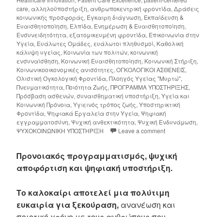
care
,
αλληλοϋποστήριξη
,
ανθρωποκεντρική φροντίδα
,
Δράσεις
κοινωνικής προσφοράς
,
Έγκαιρη διάγνωση
,
Εκπαίδευση &
Ευαισθητοποίηση
,
Ελπίδα
,
Ενημέρωση & Ευαισθητοποίηση
,
Ενσυνειδητότητα
,
εξατομικευμένη φροντίδα
,
Επικοινωνία στην
Υγεία
,
Ευάλωτες Ομάδες
,
ευάλωτοι πληθυσμοί
,
Καθολική
κάλυψη υγείας
,
Κοινωνία των πολιτών
,
κοινωνική
ενσυναίσθηση
,
Κοινωνική Ευαισθητοποίηση
,
Κοινωνική Στήριξη
,
Κοινωνικοοικονομικές ανισότητες
,
ΟΓΚΟΛΟΓΙΚΟΙ ΑΣΘΕΝΕΙΣ
,
Ολιστική Ογκολογική Φροντίδα
,
Πλοηγός Υγείας "Μυρτώ"
,
Πνευματικότητα
,
Ποιότητα Ζωής
,
ΠΡΟΓΡΑΜΜΑ ΥΠΟΣΤΗΡΙΞΗΣ
,
Πρόσβαση ασθενών
,
συναισθηματική υποστήριξη
,
Υγεία και
Κοινωνική Πρόνοια
,
Υγιεινός τρόπος ζωής
,
Υποστηρικτική
Φροντίδα
,
Ψηφιακά Εργαλεία στην Υγεία
,
Ψηφιακή
εγγραμματοσύνη
,
Ψυχική ανθεκτικότητα
,
Ψυχική Ενδυνάμωση
,
ΨΥΧΟΚΟΙΝΩΝΙΚΗ ΥΠΟΣΤΗΡΙΞΗ
Leave a comment
Προνοιακός προγραμματισμός
,
ψυχική
αποφόρτιση και ψηφιακή υποστήριξη.
Το καλοκαίρι αποτελεί μια πολύτιμη
ευκαιρία για ξεκούραση,
ανανέωση και
ποιοτικό χρόνο με τους ανθρώπους που