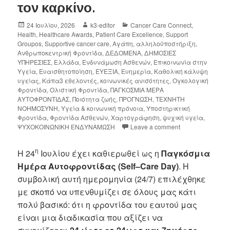
τον καρκίνο.
24 Ιουλίου, 2026
k3-editor
Cancer Care Connect
,
Health
,
Healthcare Awards
,
Patient Care Excellence
,
Support
Groupos
,
Supportive cancer care
,
Αγάπη
,
αλληλοϋποστήριξη
,
Ανθρωποκεντρική Φροντίδα
,
ΔΕΔΟΜΕΝΑ
,
ΔΗΜΟΣΙΕΣ
ΥΠΗΡΕΣΙΕΣ
,
Ελλάδα
,
Ενδυνάμωση Ασθενών
,
Επικοινωνία στην
Υγεία
,
Ευαισθητοποίηση
,
ΕΥΕΞΙΑ
,
Ευημερία
,
Καθολική κάλυψη
υγείας
,
Κάπα3 εθελοντές
,
κοινωνικές ανισότητες
,
Ογκολογική
Φροντίδα
,
Ολιστική Φροντίδα
,
ΠΑΓΚΟΣΜΙΑ ΜΕΡΑ
ΑΥΤΟΦΡΟΝΤΙΔΑΣ
,
Ποιότητα ζωής
,
ΠΡΟΓΝΩΣΗ
,
ΤΕΧΝΗΤΗ
ΝΟΗΜΟΣΥΝΗ
,
Υγεία & κοινωνική πρόνοια
,
Υποστηρικτική
Φροντίδα
,
Φροντίδα Ασθενών
,
Χαρτογράφηση
,
ψυχική υγεία
,
ΨΥΧΟΚΟΙΝΩΝΙΚΗ ΕΝΔΥΝΑΜΩΣΗ
Leave a comment
η
Η 24
Ιουλίου έχει καθιερωθεί ως η
Παγκόσμια
Ημέρα Αυτοφροντίδας (
Self
–
Care
Day
)
. Η
συμβολική αυτή ημερομηνία (24/7) επιλέχθηκε
με σκοπό να υπενθυμίζει σε όλους μας κάτι
πολύ βασικό: ότι η φροντίδα του εαυτού μας
είναι μια διαδικασία που αξίζει να