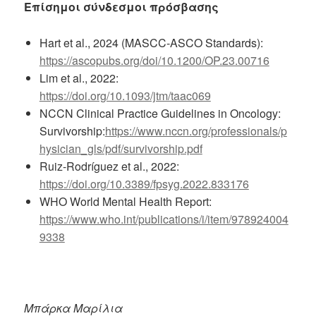
Επίσημοι σύνδεσμοι πρόσβασης
Hart et al., 2024 (MASCC-ASCO Standards):
https://ascopubs.org/doi/10.1200/OP.23.00716
Lim et al., 2022:
https://doi.org/10.1093/jtm/taac069
NCCN Clinical Practice Guidelines in Oncology:
Survivorship:
https://www.nccn.org/professionals/p
hysician_gls/pdf/survivorship.pdf
Ruiz-Rodríguez et al., 2022:
https://doi.org/10.3389/fpsyg.2022.833176
WHO World Mental Health Report:
https://www.who.int/publications/i/item/978924004
9338
Μπάρκα Μαρίλια