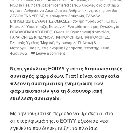
NGO in Healthcare
,
patient-centered care
,
αλλαγές στο σύστημα
υγείας
,
Ανθρώπινα Δικαιώματα
,
Ανθρωποκεντρική Φροντίδα
,
ΔΕΔΟΜΕΝΑ ΥΓΕΙΑΣ
,
Δικαιώματα Ασθενών
,
ΕΛΛΑΔΑ
,
ΕΝΗΜΕΡΩΣΗ
,
ΕΥΑΛΩΤΕΣ ΟΜΑΔΕΣ
,
ισότιμη πρόσβαση
,
Κάπα3
,
Κοινωική Υποστήριξη
,
Κοινωνική Ευαισθητοποίηση
,
Ογκολογία
,
ΟΓΚΟΛΟΓΙΚΟΙ ΑΣΘΕΝΕΙΣ
,
Ολιστική Ογκολογική Φροντίδα
,
ΠΑΡΑΓΟΝΤΕΣ ΚΙΝΔΥΝΟΥ
,
ΠΛΗΡΟΦΟΡΗΣΗ
,
ΠΛΗΡΟΦΟΡΙΕΣ
,
Πλοηγός Υγείας "Μυρτώ"
,
Υγειονομική Πολιτική &
Μεταρρυθμίσεις
,
Υγειονομική Πρόσβαση
,
Υποστηρικτική
Φροντίδα
Leave a comment
Νέα εγκύκλιος ΕΟΠΥΥ για τις διασυνοριακές
συνταγές φαρμάκων.
Γιατί είναι αναγκαία
πλέον η συστηματική ενημέρωση των
φαρμακοποιών για τη διασυνοριακή
εκτέλεση συνταγών.
Με την τουριστική περίοδο να βρίσκεται στο
αποκορύφωμά της, ο ΕΟΠΥΥ εξέδωσε νέα
εγκύκλιο που διευκρινίζει το πλαίσιο