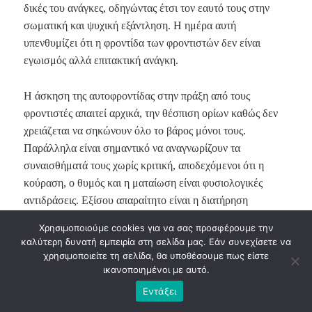
δικές του ανάγκες, οδηγώντας έτσι τον εαυτό τους στην
σωματική και ψυχική εξάντληση. Η ημέρα αυτή
υπενθυμίζει ότι η φροντίδα των φροντιστών δεν είναι
εγωισμός αλλά επιτακτική ανάγκη.
Η άσκηση της αυτοφροντίδας στην πράξη από τους
φροντιστές απαιτεί αρχικά, την θέσπιση ορίων καθώς δεν
χρειάζεται να σηκώνουν όλο το βάρος μόνοι τους.
Παράλληλα είναι σημαντικό να αναγνωρίζουν τα
συναισθήματά τους χωρίς κριτική, αποδεχόμενοι ότι η
κούραση, ο θυμός και η ματαίωση είναι φυσιολογικές
αντιδράσεις. Εξίσου απαραίτητο είναι η διατήρηση
προσωπικού χρόνου. 15 με 30 λεπτά την ημέρα για ένα
Χρησιμοποιούμε cookies για να σας προσφέρουμε την
περίπατο ή ένα βιβλίο, μπορούν να λειτουργήσουν
καλύτερη δυνατή εμπειρία στη σελίδα μας. Εάν συνεχίσετε να
ευεργετικά. Τέλος η αναζήτηση ψυχολογικής υποστήριξης
χρησιμοποιείτε τη σελίδα, θα υποθέσουμε πως είστε
δεν αποτελεί σημάδι αδυναμίας αλλά πράξη ουσιαστικής
ικανοποιημένοι με αυτό.
φροντίδας.
Εντάξει