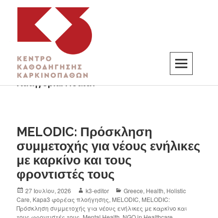
Κατηγορία:
Health
K3
ΚΕΝΤΡΟ ΚΑΘΟΔΗΓΗΣΗΣ ΚΑΡΚΙΝΟΠΑΘΩΝ
MELODIC: Πρόσκληση
συμμετοχής για νέους ενήλικες
με καρκίνο και τους
φροντιστές τους
27 Ιουλίου, 2026
k3-editor
Greece
,
Health
,
Holistic
Care
,
Kapa3 φορέας πλοήγησης
,
MELODIC
,
MELODIC:
Πρόσκληση συμμετοχής για νέους ενήλικες με καρκίνο και
τους φροντιστές τους
,
Mental Health
,
NGO in Healthcare
,