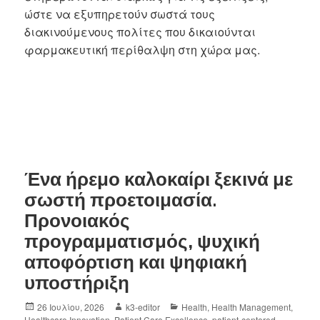
ώστε να εξυπηρετούν σωστά τους
διακινούμενους πολίτες που δικαιούνται
φαρμακευτική περίθαλψη στη χώρα μας.
Ένα ήρεμο καλοκαίρι ξεκινά με
σωστή προετοιμασία.
Προνοιακός
προγραμματισμός, ψυχική
αποφόρτιση και ψηφιακή
υποστήριξη
26 Ιουλίου, 2026
k3-editor
Health
,
Health Management
,
Healthcare Innovation
,
Patient Care Excellence
,
patient-centered