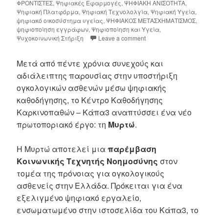
ΦΡΟΝΤΙΣΤΕΣ
,
Ψηφιακές Εφαρμογές
,
ΨΗΦΙΑΚΗ ΑΝΙΣΟΤΗΤΑ
,
Ψηφιακή Πλατφόρμα
,
Ψηφιακή Τεχνολολγία
,
Ψηφιακή Υγεία
,
ψηφιακό οικοσύστημα υγείας
,
ΨΗΦΙΑΚΟΣ ΜΕΤΑΣΧΗΜΑΤΙΣΜΟΣ
,
ψηφιοποίηση εγγράφων
,
Ψηφιοποίηση και Υγεία
,
Ψυχοκοινωνική Στήριξη
Leave a comment
Μετά από πέντε χρόνια συνεχούς και
αδιάλειπτης παρουσίας στην υποστήριξη
ογκολογικών ασθενών μέσω ψηφιακής
καθοδήγησης, το Κέντρο Καθοδήγησης
Καρκινοπαθών – Κάπα3 αναπτύσσει ένα νέο
πρωτοποριακό έργο: τη
Μυρτώ
.
Η Μυρτώ αποτελεί μια
παρέμβαση
Κοινωνικής Τεχνητής Νοημοσύνης
στον
τομέα της πρόνοιας για ογκολογικούς
ασθενείς στην Ελλάδα. Πρόκειται για ένα
εξελιγμένο ψηφιακό εργαλείο,
ενσωματωμένο στην ιστοσελίδα του Κάπα3, το