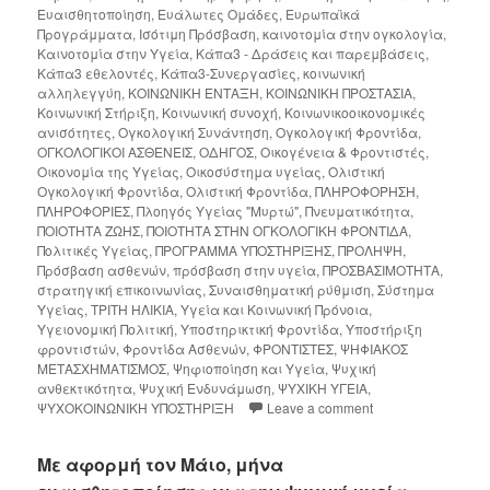
Ευαισθητοποίηση
,
Ευάλωτες Ομάδες
,
Ευρωπαϊκά
Προγράμματα
,
Ισότιμη Πρόσβαση
,
καινοτομία στην ογκολογία
,
Καινοτομία στην Υγεία
,
Κάπα3 - Δράσεις και παρεμβάσεις
,
Κάπα3 εθελοντές
,
Κάπα3-Συνεργασίες
,
κοινωνική
αλληλεγγύη
,
ΚΟΙΝΩΝΙΚΗ ΕΝΤΑΞΗ
,
ΚΟΙΝΩΝΙΚΗ ΠΡΟΣΤΑΣΙΑ
,
Κοινωνική Στήριξη
,
Κοινωνική συνοχή
,
Κοινωνικοοικονομικές
ανισότητες
,
Ογκολογική Συνάντηση
,
Ογκολογική Φροντίδα
,
ΟΓΚΟΛΟΓΙΚΟΙ ΑΣΘΕΝΕΙΣ
,
ΟΔΗΓΟΣ
,
Οικογένεια & Φροντιστές
,
Οικονομία της Υγείας
,
Οικοσύστημα υγείας
,
Ολιστική
Ογκολογική Φροντίδα
,
Ολιστική Φροντίδα
,
ΠΛΗΡΟΦΟΡΗΣΗ
,
ΠΛΗΡΟΦΟΡΙΕΣ
,
Πλοηγός Υγείας "Μυρτώ"
,
Πνευματικότητα
,
ΠΟΙΟΤΗΤΑ ΖΩΗΣ
,
ΠΟΙΟΤΗΤΑ ΣΤΗΝ ΟΓΚΟΛΟΓΙΚΗ ΦΡΟΝΤΙΔΑ
,
Πολιτικές Υγείας
,
ΠΡΟΓΡΑΜΜΑ ΥΠΟΣΤΗΡΙΞΗΣ
,
ΠΡΟΛΗΨΗ
,
Πρόσβαση ασθενών
,
πρόσβαση στην υγεία
,
ΠΡΟΣΒΑΣΙΜΟΤΗΤΑ
,
στρατηγική επικοινωνίας
,
Συναισθηματική ρύθμιση
,
Σύστημα
Υγείας
,
ΤΡΙΤΗ ΗΛΙΚΙΑ
,
Υγεία και Κοινωνική Πρόνοια
,
Υγειονομική Πολιτική
,
Υποστηρικτική Φροντίδα
,
Υποστήριξη
φροντιστών
,
Φροντίδα Ασθενών
,
ΦΡΟΝΤΙΣΤΕΣ
,
ΨΗΦΙΑΚΟΣ
ΜΕΤΑΣΧΗΜΑΤΙΣΜΟΣ
,
Ψηφιοποίηση και Υγεία
,
Ψυχική
ανθεκτικότητα
,
Ψυχική Ενδυνάμωση
,
ΨΥΧΙΚΗ ΥΓΕΙΑ
,
ΨΥΧΟΚΟΙΝΩΝΙΚΗ ΥΠΟΣΤΗΡΙΞΗ
Leave a comment
Με αφορμή τον Μάιο, μήνα