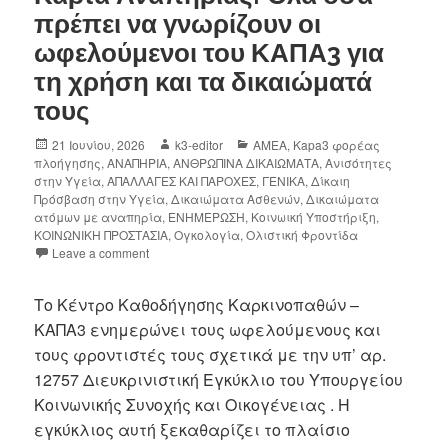
πρέπει να γνωρίζουν οι
ωφελούμενοι του ΚΑΠΑ3 για
τη χρήση και τα δικαιώματά
τους
21 Ιουνίου, 2026
k3-editor
AMEA
,
Kapa3 φορέας
πλοήγησης
,
ΑΝΑΠΗΡΙΑ
,
ΑΝΘΡΩΠΙΝΑ ΔΙΚΑΙΩΜΑΤΑ
,
Ανισότητες
στην Υγεία
,
ΑΠΑΛΛΑΓΕΣ ΚΑΙ ΠΑΡΟΧΕΣ
,
ΓΕΝΙΚΑ
,
Δίκαιη
Πρόσβαση στην Υγεία
,
Δικαιώματα Ασθενών
,
Δικαιώματα
ατόμων με αναπηρία
,
ΕΝΗΜΕΡΩΣΗ
,
Κοινωική Υποστήριξη
,
ΚΟΙΝΩΝΙΚΗ ΠΡΟΣΤΑΣΙΑ
,
Ογκολογία
,
Ολιστική Φροντίδα
Leave a comment
Το Κέντρο Καθοδήγησης Καρκινοπαθών –
ΚΑΠΑ3 ενημερώνει τους ωφελούμενους και
τους φροντιστές τους σχετικά με την υπ’ αρ.
12757 Διευκρινιστική Εγκύκλιο του Υπουργείου
Κοινωνικής Συνοχής και Οικογένειας . Η
εγκύκλιος αυτή ξεκαθαρίζει το πλαίσιο