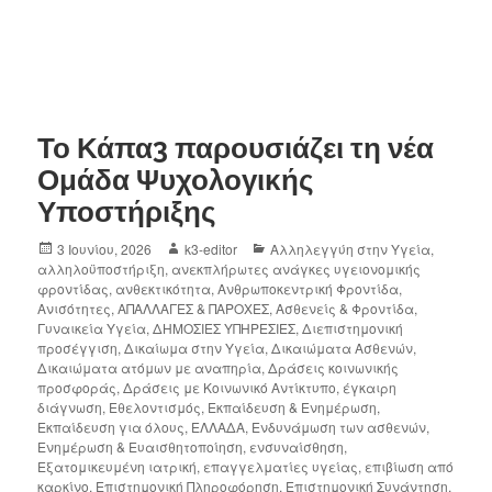
Το Κάπα3 παρουσιάζει τη νέα
Ομάδα Ψυχολογικής
Υποστήριξης
3 Ιουνίου, 2026
k3-editor
Αλληλεγγύη στην Υγεία
,
αλληλοϋποστήριξη
,
ανεκπλήρωτες ανάγκες υγειονομικής
φροντίδας
,
ανθεκτικότητα
,
Ανθρωποκεντρική Φροντίδα
,
Ανισότητες
,
ΑΠΑΛΛΑΓΕΣ & ΠΑΡΟΧΕΣ
,
Ασθενείς & Φροντίδα
,
Γυναικεία Υγεία
,
ΔΗΜΟΣΙΕΣ ΥΠΗΡΕΣΙΕΣ
,
Διεπιστημονική
προσέγγιση
,
Δικαίωμα στην Υγεία
,
Δικαιώματα Ασθενών
,
Δικαιώματα ατόμων με αναπηρία
,
Δράσεις κοινωνικής
προσφοράς
,
Δράσεις με Κοινωνικό Αντίκτυπο
,
έγκαιρη
διάγνωση
,
Εθελοντισμός
,
Εκπαίδευση & Ενημέρωση
,
Εκπαίδευση για όλους
,
ΕΛΛΑΔΑ
,
Ενδυνάμωση των ασθενών
,
Ενημέρωση & Ευαισθητοποίηση
,
ενσυναίσθηση
,
Εξατομικευμένη ιατρική
,
επαγγελματίες υγείας
,
επιβίωση από
καρκίνο
,
Επιστημονική Πληροφόρηση
,
Επιστημονική Συνάντηση
,