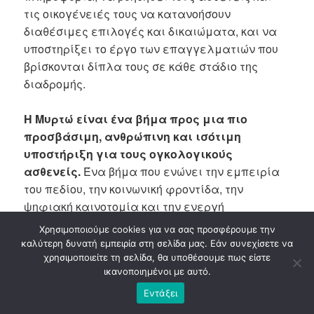
τις οικογένειές τους να κατανοήσουν
διαθέσιμες επιλογές και δικαιώματα, και να
υποστηρίξει το έργο των επαγγελματιών που
βρίσκονται δίπλα τους σε κάθε στάδιο της
διαδρομής.
Η Μυρτώ είναι ένα βήμα προς μια πιο
προσβάσιμη, ανθρώπινη και ισότιμη
υποστήριξη για τους ογκολογικούς
ασθενείς.
Ένα βήμα που ενώνει την εμπειρία
του πεδίου, την κοινωνική φροντίδα, την
ψηφιακή καινοτομία και την ενεργή
συμμετοχή.
Χρησιμοποιούμε cookies για να σας προσφέρουμε την
καλύτερη δυνατή εμπειρία στη σελίδα μας. Εάν συνεχίσετε να
Γιατί η πραγματική καινοτομία στην υγεία
χρησιμοποιείτε τη σελίδα, θα υποθέσουμε πως είστε
ικανοποιημένοι με αυτό.
και την πρόνοια δεν είναι μόνο να
δημιουργείς νέα εργαλεία. Είναι να τα
Εντάξει
δημιουργείς μαζί με εκείνους που