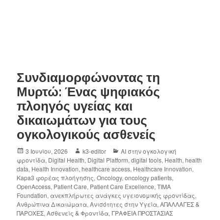
Συνδιαμορφώνοντας τη
Μυρτώ: Ένας ψηφιακός
πλοηγός υγείας και
δικαιωμάτων για τους
ογκολογικούς ασθενείς
3 Ιουνίου, 2026
k3-editor
AI στην ογκολογική
φροντίδα
,
Digital Health
,
Digital Platform
,
digital tools
,
Health
,
health
data
,
Health Innovation
,
healthcare access
,
Healthcare Innovation
,
Kapa3 φορέας πλοήγησης
,
Oncology
,
oncology patients
,
OpenAccess
,
Patient Care
,
Patient Care Excellence
,
TIMA
Foundation
,
ανεκπλήρωτες ανάγκες υγειονομικής φροντίδας
,
Ανθρώπινα Δικαιώματα
,
Ανισότητες στην Υγεία
,
ΑΠΑΛΛΑΓΕΣ &
ΠΑΡΟΧΕΣ
,
Ασθενείς & Φροντίδα
,
ΓΡΑΦΕΙΑ ΠΡΟΣΤΑΣΙΑΣ