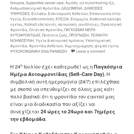
Groupos
,
Supportive cancer care
,
Αγάπη
,
αλληλοϋποστήριξη
,
Ανθρωποκεντρική Φροντίδα
,
ΔΕΔΟΜΕΝΑ
,
ΔΗΜΟΣΙΕΣ
ΥΠΗΡΕΣΙΕΣ
,
Ελλάδα
,
Ενδυνάμωση Ασθενών
,
Επικοινωνία στην
Υγεία
,
Ευαισθητοποίηση
,
ΕΥΕΞΙΑ
,
Ευημερία
,
Καθολική κάλυψη
υγείας
,
Κάπα3 εθελοντές
,
κοινωνικές ανισότητες
,
Ογκολογική
Φροντίδα
,
Ολιστική Φροντίδα
,
ΠΑΓΚΟΣΜΙΑ ΜΕΡΑ
ΑΥΤΟΦΡΟΝΤΙΔΑΣ
,
Ποιότητα ζωής
,
ΠΡΟΓΝΩΣΗ
,
ΤΕΧΝΗΤΗ
ΝΟΗΜΟΣΥΝΗ
,
Υγεία & κοινωνική πρόνοια
,
Υποστηρικτική
Φροντίδα
,
Φροντίδα Ασθενών
,
Χαρτογράφηση
,
ψυχική υγεία
,
ΨΥΧΟΚΟΙΝΩΝΙΚΗ ΕΝΔΥΝΑΜΩΣΗ
Leave a comment
η
Η 24
Ιουλίου έχει καθιερωθεί ως η
Παγκόσμια
Ημέρα Αυτοφροντίδας (
Self
–
Care
Day
)
. Η
συμβολική αυτή ημερομηνία (24/7) επιλέχθηκε
με σκοπό να υπενθυμίζει σε όλους μας κάτι
πολύ βασικό: ότι η φροντίδα του εαυτού μας
είναι μια διαδικασία που αξίζει να
συνεχίζεται
24 ώρες το 24ωρο και 7ημέρες
την εβδομάδα
.