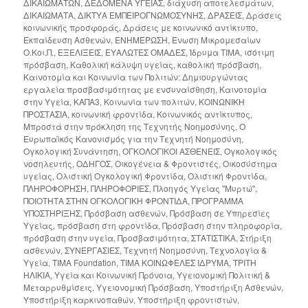
ΔΙΚΑΙΩΜΑΤΩΝ
,
ΔΕΔΟΜΕΝΑ ΥΓΕΙΑΣ
,
διάχυση αποτελεσμάτων
,
ΔΙΚΑΙΩΜΑΤΑ
,
ΔΙΚΤΥΑ ΕΜΠΕΙΡΟΓΝΩΜΟΣΥΝΗΣ
,
ΔΡΑΣΕΙΣ
,
Δράσεις
κοινωνικής προσφοράς
,
Δράσεις με κοινωνικό αντίκτυπο
,
Εκπαίδευση Ασθενών
,
ΕΝΗΜΕΡΩΣΗ
,
Ένωση Μικρομεσαίων
Ο.Κοι.Π.
,
ΕΞΕΛΙΞΕΙΣ
,
ΕΥΑΛΩΤΕΣ ΟΜΑΔΕΣ
,
Ίδρυμα ΤΙΜΑ
,
ισότιμη
πρόσβαση
,
Καθολική κάλυψη υγείας
,
καθολική πρόσβαση
,
Καινοτομία και Κοινωνία των Πολιτών: Δημιουργώντας
εργαλεία προσβασιμότητας με ενσυναίσθηση
,
Καινοτομία
στην Υγεία
,
ΚΑΠΑ3
,
Κοινωνία των πολιτών
,
ΚΟΙΝΩΝΙΚΗ
ΠΡΟΣΤΑΣΙΑ
,
κοινωνική φροντίδα
,
Κοινωνικός αντίκτυπος
,
Μπροστά στην πρόκληση της Τεχνητής Νοημοσύνης
,
Ο
Ευρωπαϊκός Κανονισμός για την Τεχνητή Νοημοσύνη
,
Ογκολογική Συνάντηση
,
ΟΓΚΟΛΟΓΙΚΟΙ ΑΣΘΕΝΕΙΣ
,
Ογκολογικός
νοσηλευτής
,
ΟΔΗΓΟΣ
,
Οικογένεια & Φροντιστές
,
Οικοσύστημα
υγείας
,
Ολιστική Ογκολογική Φροντίδα
,
Ολιστική Φροντίδα
,
ΠΛΗΡΟΦΟΡΗΣΗ
,
ΠΛΗΡΟΦΟΡΙΕΣ
,
Πλοηγός Υγείας "Μυρτώ"
,
ΠΟΙΟΤΗΤΑ ΣΤΗΝ ΟΓΚΟΛΟΓΙΚΗ ΦΡΟΝΤΙΔΑ
,
ΠΡΟΓΡΑΜΜΑ
ΥΠΟΣΤΗΡΙΞΗΣ
,
Πρόσβαση ασθενών
,
Πρόσβαση σε Υπηρεσίες
Υγείας
,
πρόσβαση στη φροντίδα
,
Πρόσβαση στην πληροφορία
,
πρόσβαση στην υγεία
,
Προσβασιμότητα
,
ΣΤΑΤΙΣΤΙΚΑ
,
Στήριξη
ασθενών
,
ΣΥΝΕΡΓΑΣΙΕΣ
,
Τεχνητή Νοημοσύνη
,
Τεχνολογία &
Υγεία
,
ΤΙΜΑ Foundation
,
ΤΙΜΑ ΚΟΙΝΩΦΕΛΕΣ ΙΔΡΥΜΑ
,
ΤΡΙΤΗ
ΗΛΙΚΙΑ
,
Υγεία και Κοινωνική Πρόνοια
,
Υγειονομική Πολιτική &
Μεταρρυθμίσεις
,
Υγειονομική Πρόσβαση
,
Υποστήριξη Ασθενών
,
Υποστήριξη καρκινοπαθών
,
Υποστήριξη φροντιστών
,