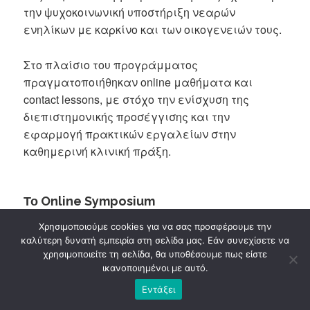
την ψυχοκοινωνική υποστήριξη νεαρών
ενηλίκων με καρκίνο και των οικογενειών τους.
Στο πλαίσιο του προγράμματος
πραγματοποιήθηκαν online μαθήματα και
contact lessons, με στόχο την ενίσχυση της
διεπιστημονικής προσέγγισης και την
εφαρμογή πρακτικών εργαλείων στην
καθημερινή κλινική πράξη.
Το Online Symposium
Χρησιμοποιούμε cookies για να σας προσφέρουμε την
Το MELODIC Online Symposium 2026, διάρκειας
καλύτερη δυνατή εμπειρία στη σελίδα μας. Εάν συνεχίσετε να
δύο ωρών, συγκεντρώνει συμμετέχοντες από
χρησιμοποιείτε τη σελίδα, θα υποθέσουμε πως είστε
όλες τις ευρωπαϊκές χώρες – εταίρους και
ικανοποιημένοι με αυτό.
περιλαμβάνει:
Εντάξει