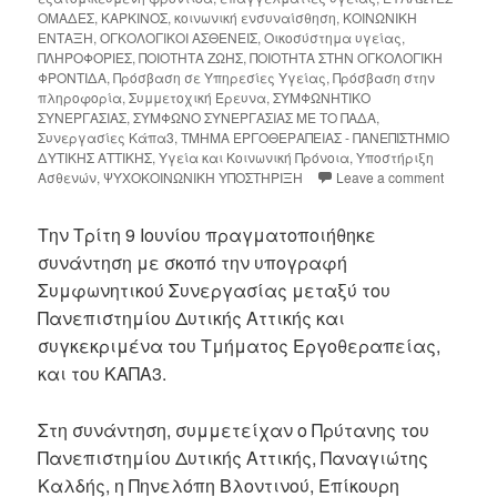
ΟΜΑΔΕΣ
,
ΚΑΡΚΙΝΟΣ
,
κοινωνική ενσυναίσθηση
,
ΚΟΙΝΩΝΙΚΗ
ΕΝΤΑΞΗ
,
ΟΓΚΟΛΟΓΙΚΟΙ ΑΣΘΕΝΕΙΣ
,
Οικοσύστημα υγείας
,
ΠΛΗΡΟΦΟΡΙΕΣ
,
ΠΟΙΟΤΗΤΑ ΖΩΗΣ
,
ΠΟΙΟΤΗΤΑ ΣΤΗΝ ΟΓΚΟΛΟΓΙΚΗ
ΦΡΟΝΤΙΔΑ
,
Πρόσβαση σε Υπηρεσίες Υγείας
,
Πρόσβαση στην
πληροφορία
,
Συμμετοχική Έρευνα
,
ΣΥΜΦΩΝΗΤΙΚΟ
ΣΥΝΕΡΓΑΣΙΑΣ
,
ΣΥΜΦΩΝΟ ΣΥΝΕΡΓΑΣΙΑΣ ΜΕ ΤΟ ΠΑΔΑ
,
Συνεργασίες Κάπα3
,
ΤΜΗΜΑ ΕΡΓΟΘΕΡΑΠΕΙΑΣ - ΠΑΝΕΠΙΣΤΗΜΙΟ
ΔΥΤΙΚΗΣ ΑΤΤΙΚΗΣ
,
Υγεία και Κοινωνική Πρόνοια
,
Υποστήριξη
Ασθενών
,
ΨΥΧΟΚΟΙΝΩΝΙΚΗ ΥΠΟΣΤΗΡΙΞΗ
Leave a comment
Την Τρίτη 9 Ιουνίου πραγματοποιήθηκε
συνάντηση με σκοπό την υπογραφή
Συμφωνητικού Συνεργασίας μεταξύ του
Πανεπιστημίου Δυτικής Αττικής και
συγκεκριμένα του Τμήματος Εργοθεραπείας,
και του ΚΑΠΑ3.
Στη συνάντηση, συμμετείχαν ο Πρύτανης του
Πανεπιστημίου Δυτικής Αττικής, Παναγιώτης
Καλδής, η Πηνελόπη Βλοντινού, Επίκουρη