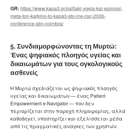
GR:
https://www.kapa3.gr/psifiaki-ygeia-kai-epiviosi-
meta-ton-karkino-to-kapa3-sto-ine-csc-2026-
conference-stin-coimbra/
5. Συνδιαμορφώνοντας τη Μυρτώ:
Ένας ψηφιακός πλοηγός υγείας και
δικαιωμάτων για τους ογκολογικούς
ασθενείς
Η Μυρτώ σχεδιάζεται ως ψηφιακός πλοηγός
υγείας και δικαιωμάτων — ένας Patient
Empowerment e-Navigator — που δεν
περιορίζεται στην παροχή πληροφορίας, αλλά
καθοδηγεί, υποστηρίζει και εξελίσσεται μέσα
από τις πραγματικές ανάγκες των χρηστών.