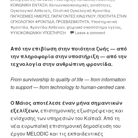
ΚΟΙΝΩΝΙΚΗ ΕΝΤΑΞΗ
,
Κοινωνικοοικονομικές ανισότητες
,
Ογκολογικοί Ασθενείς
,
Ολιστική Ογκολογική Φροντίδα
,
ΠΑΓΚΟΣΜΙΕΣ ΗΜΕΡΕΣ
,
ΠΑΡΑΓΟΝΤΕΣ ΚΙΝΔΥΝΟΥ
,
ΠΟΙΟΤΗΤΑ ΣΤΗΝ
ΟΓΚΟΛΟΓΙΚΗ ΦΡΟΝΤΙΔΑ
,
ΠΡΟΣΒΑΣΙΜΟΤΗΤΑ
,
Υποστηρικτική
Φροντίδα
,
Φροντίδα Ασθενών
,
ψηφιακό οικοσύστημα υγείας
,
ΨΥΧΟΚΟΙΝΩΝΙΚΗ ΥΠΟΣΤΗΡΙΞΗ
Leave a comment
Aπό την επιβίωση στην ποιότητα ζωής — από
την πληροφορία στην υποστήριξη — από την
τεχνολογία στην ανθρώπινη φροντίδα.
From survivorship to quality of life — from information
to support — from technology to human-centred care.
Ο Μάιος αποτέλεσε έναν μήνα σημαντικών
εξελίξεων,
επιστημονικής εξωστρέφειας και
ενίσχυσης των υπηρεσιών του Κάπα3. Από τη
νέα ευρωπαϊκή επιστημονική δημοσίευση του
έργου MELODIC και τις εκπαιδευτικές