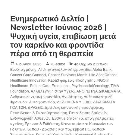
Ενημερωτικό Δελτίο |
Newsletter Ιούνιος 2026 |
Ψυχική υγεία, επιβίωση μετά
τον καρκίνο και φροντίδα
πέρα από τη θεραπεία
4 Ιουνίου, 2026
k3-editor
4ο Θερινό Διάπλου
Βουλιαγμένης
,
AI στην ογκολογική φροντίδα
,
Alpha Bank
,
Cancer Care Connect
,
Cancer Survivors Month: Life After Cancer
,
Healthcare Innovation
,
Kapa3 φορέας πλοήγησης
,
NGO in
Healthcare
,
Patient Care Excellence
,
PsychosocialOncology
,
TIMA
Foundation
,
Αλληλεγγύη στην Υγεία
,
ΑΝΘΡΩΠΙΝΑ ΔΙΚΑΙΩΜΑΤΑ
,
Ανθρωποκεντρική Φροντίδα
,
Ανισότητες
,
Ασθενοκεντρική
Φροντίδα
,
Αυτοφροντίδα
,
ΔΕΔΟΜΕΝΑ ΥΓΕΙΑΣ
,
ΔΙΚΑΙΩΜΑΤΑ
ΠΟΛΙΤΩΝ
,
ΔΡΑΣΕΙΣ
,
Δράσεις κοινωνικής προσφοράς
,
Εκπαίδευση & Ευαισθητοποίηση
,
Εκπαίδευση Ασθενών
,
Ενδυνάμωση Ασθενών
,
Ενσυνειδητότητα
,
επαγγελματίες
υγείας
,
Έρευνα & Εκθέσεις
,
Καινοτομία και Κοινωνία των
Πολιτών
,
Κάπα3 - Δράσεις και παρεμβάσεις
,
Κάπα3-
Συνεργασίες
,
Κοινωική Υποστήριξη
,
Κοινωνική Ανάπτυξη
,