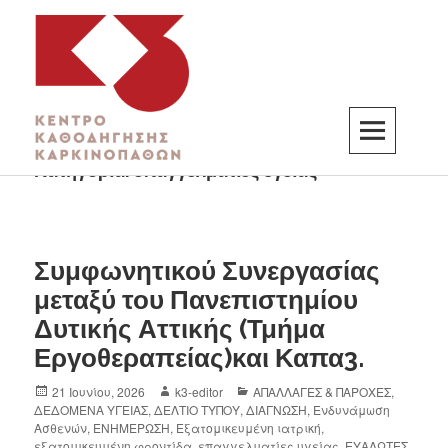
Κατηγορία:
επαγγελματίες υγείας
K3
ΚΕΝΤΡΟ ΚΑΘΟΔΗΓΗΣΗΣ ΚΑΡΚΙΝΟΠΑΘΩΝ
Συμφωνητικού Συνεργασίας
μεταξύ του Πανεπιστημίου
Δυτικής Αττικής (Τμήμα
Εργοθεραπείας)και Καπα3.
21 Ιουνίου, 2026
k3-editor
ΑΠΑΛΛΑΓΕΣ & ΠΑΡΟΧΕΣ
,
ΔΕΔΟΜΕΝΑ ΥΓΕΙΑΣ
,
ΔΕΛΤΙΟ ΤΥΠΟΥ
,
ΔΙΑΓΝΩΣΗ
,
Ενδυνάμωση
Ασθενών
,
ΕΝΗΜΕΡΩΣΗ
,
Εξατομικευμένη ιατρική
,
εξατομικευμένη φροντίδα
,
επαγγελματίες υγείας
,
ΕΥΑΛΩΤΕΣ