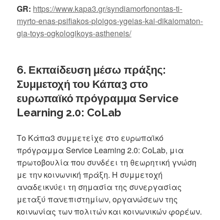
GR:
https://www.kapa3.gr/syndiamorfonontas-ti-
myrto-enas-psifiakos-ploigos-ygeias-kai-dikaiomaton-
gia-toys-ogkologikoys-astheneis/
6. Εκπαίδευση μέσω πράξης:
Συμμετοχή του Κάπα3 στο
ευρωπαϊκό πρόγραμμα Service
Learning 2.0: CoLab
Το Κάπα3 συμμετείχε στο ευρωπαϊκό
πρόγραμμα Service Learning 2.0: CoLab, μια
πρωτοβουλία που συνδέει τη θεωρητική γνώση
με την κοινωνική πράξη. Η συμμετοχή
αναδεικνύει τη σημασία της συνεργασίας
μεταξύ πανεπιστημίων, οργανώσεων της
κοινωνίας των πολιτών και κοινωνικών φορέων.