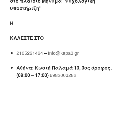
στο πλαίσιο Μήνυμα “Ψυχολογική
υποστήριξη”
Ή
ΚΑΛΈΣΤΕ ΣΤΟ
2105221424
–
info@kapa3.gr
Αθήνα
: Κωστή Παλαμά 13, 3ος όροφος,
(09:00 – 17:00)
6982003282