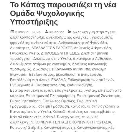
Το Κάπα3 παρουσιάζει τη νέα
Ομάδα Ψυχολογικής
Υποστήριξης
3 Ιουνίου, 2026
k3-editor
Αλληλεγγύη στην Υγεία
,
αλληλοϋποστήριξη
,
ανεκπλήρωτες ανάγκες υγειονομικής
φροντίδας
,
ανθεκτικότητα
,
Ανθρωποκεντρική Φροντίδα
,
Ανισότητες
,
ΑΠΑΛΛΑΓΕΣ & ΠΑΡΟΧΕΣ
,
Ασθενείς & Φροντίδα
,
Γυναικεία Υγεία
,
ΔΗΜΟΣΙΕΣ ΥΠΗΡΕΣΙΕΣ
,
Διεπιστημονική
προσέγγιση
,
Δικαίωμα στην Υγεία
,
Δικαιώματα Ασθενών
,
Δικαιώματα ατόμων με αναπηρία
,
Δράσεις κοινωνικής
προσφοράς
,
Δράσεις με Κοινωνικό Αντίκτυπο
,
έγκαιρη
διάγνωση
,
Εθελοντισμός
,
Εκπαίδευση & Ενημέρωση
,
Εκπαίδευση για όλους
,
ΕΛΛΑΔΑ
,
Ενδυνάμωση των ασθενών
,
Ενημέρωση & Ευαισθητοποίηση
,
ενσυναίσθηση
,
Εξατομικευμένη ιατρική
,
επαγγελματίες υγείας
,
επιβίωση από
καρκίνο
,
Επιστημονική Πληροφόρηση
,
Επιστημονική Συνάντηση
,
Ευαισθητοποίηση
,
Ευάλωτες Ομάδες
,
Ευρωπαϊκά
Προγράμματα
,
Ισότιμη Πρόσβαση
,
καινοτομία στην ογκολογία
,
Καινοτομία στην Υγεία
,
Κάπα3 - Δράσεις και παρεμβάσεις
,
Κάπα3 εθελοντές
,
Κάπα3-Συνεργασίες
,
κοινωνική
αλληλεγγύη
,
ΚΟΙΝΩΝΙΚΗ ΕΝΤΑΞΗ
,
ΚΟΙΝΩΝΙΚΗ ΠΡΟΣΤΑΣΙΑ
,
Κοινωνική Στήριξη
,
Κοινωνική συνοχή
,
Κοινωνικοοικονομικές