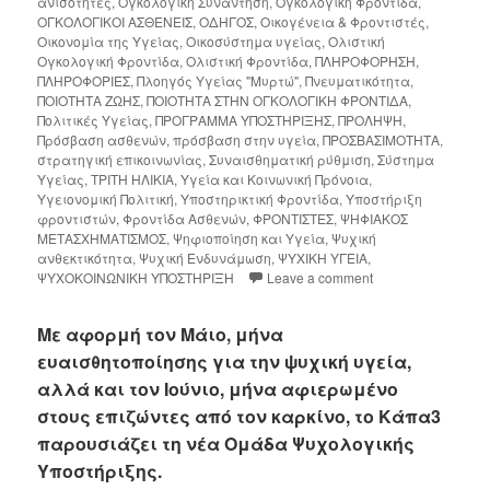
ανισότητες
,
Ογκολογική Συνάντηση
,
Ογκολογική Φροντίδα
,
ΟΓΚΟΛΟΓΙΚΟΙ ΑΣΘΕΝΕΙΣ
,
ΟΔΗΓΟΣ
,
Οικογένεια & Φροντιστές
,
Οικονομία της Υγείας
,
Οικοσύστημα υγείας
,
Ολιστική
Ογκολογική Φροντίδα
,
Ολιστική Φροντίδα
,
ΠΛΗΡΟΦΟΡΗΣΗ
,
ΠΛΗΡΟΦΟΡΙΕΣ
,
Πλοηγός Υγείας "Μυρτώ"
,
Πνευματικότητα
,
ΠΟΙΟΤΗΤΑ ΖΩΗΣ
,
ΠΟΙΟΤΗΤΑ ΣΤΗΝ ΟΓΚΟΛΟΓΙΚΗ ΦΡΟΝΤΙΔΑ
,
Πολιτικές Υγείας
,
ΠΡΟΓΡΑΜΜΑ ΥΠΟΣΤΗΡΙΞΗΣ
,
ΠΡΟΛΗΨΗ
,
Πρόσβαση ασθενών
,
πρόσβαση στην υγεία
,
ΠΡΟΣΒΑΣΙΜΟΤΗΤΑ
,
στρατηγική επικοινωνίας
,
Συναισθηματική ρύθμιση
,
Σύστημα
Υγείας
,
ΤΡΙΤΗ ΗΛΙΚΙΑ
,
Υγεία και Κοινωνική Πρόνοια
,
Υγειονομική Πολιτική
,
Υποστηρικτική Φροντίδα
,
Υποστήριξη
φροντιστών
,
Φροντίδα Ασθενών
,
ΦΡΟΝΤΙΣΤΕΣ
,
ΨΗΦΙΑΚΟΣ
ΜΕΤΑΣΧΗΜΑΤΙΣΜΟΣ
,
Ψηφιοποίηση και Υγεία
,
Ψυχική
ανθεκτικότητα
,
Ψυχική Ενδυνάμωση
,
ΨΥΧΙΚΗ ΥΓΕΙΑ
,
ΨΥΧΟΚΟΙΝΩΝΙΚΗ ΥΠΟΣΤΗΡΙΞΗ
Leave a comment
Με αφορμή τον Μάιο, μήνα
ευαισθητοποίησης για την ψυχική υγεία,
αλλά και τον Ιούνιο, μήνα αφιερωμένο
στους επιζώντες από τον καρκίνο, το Κάπα3
παρουσιάζει τη νέα Ομάδα Ψυχολογικής
Υποστήριξης.