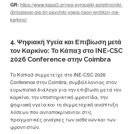
GR:
https://www.kapa3.gr/nea-eyropaiki-epistimoniki-
dimosieysi-gia-tin-psychiki-ygeia-neon-enilikon-me-
karkino/
4. Ψηφιακή Υγεία και Επιβίωση μετά
τον Καρκίνο: Το Κάπα3 στο INE-CSC
2026 Conference στην Coimbra
Το Κάπα3 συμμετείχε στο INE-CSC 2026
Conference στην Coimbra, συμβάλλοντας στον
ευρωπαϊκό διάλογο για την επιβίωση μετά τον
καρκίνο, την υποστηρικτική φροντίδα, την
ψηφιακή υγεία και τη συμμετοχική ανάπτυξη
λύσεων που ανταποκρίνονται στις
πραγματικές ανάγκες των ασθενών και των
φροντιστών.