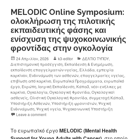
MELODIC Online Symposium:
ολοκλήρωση της πιλοτικής
εκπαιδευτικής φάσης και
ενίσχυση της ψυχοκοινωνικής
φροντίδας στην ογκολογία
24 Απριλίου, 2026
k3-editor
ΔΕΛΤΙΟ ΤΥΠΟΥ
,
Διεπιστημονική προσέγγιση
,
Εκπαίδευση & Ενημέρωση
,
εκπαίδευση επαγγελματιών υγείας
,
Ελλάδα
,
εμπειρία
καρκίνου
,
Ενδυνάμωση των ασθενών
,
επαγγελματίες υγείας
,
επιβίωση από καρκίνο
,
Ευρωπαϊκά Προγράμματα
,
ευρωπαϊκό
έργο
,
Ευρώπη
,
Ιατρική Εκπαίδευση
,
Κάπα3
,
νέοι ενήλικες με
καρκίνο
,
Ογκολογία
,
Ογκολογική Φροντίδα
,
Ογκολογικοί
ασθενείς
,
Ολιστική Ογκολογική Φροντίδα
,
συμμετοχή Κάπα3
,
Υποστήριξη Ασθενών
,
Υποστήριξη φροντιστών
,
Ψυχική
Ενδυνάμωση
,
Ψυχική υγεία
,
Ψυχοκοινωνική Υποστήριξη
Leave a comment
Το ευρωπαϊκό έργο
MELODIC (Mental Health
Support for Young Adults with Cancer)
, στο οποίο