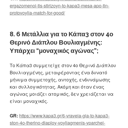
ergazomenoi-tis-stirizoyn-to-kapa3-mesa-apo-tin-
protovoylia-match-for-good/
8. 6 Μετάλλια για το Κάπα3 στον 4ο
Θερινό Διάπλου Βουλιαγμένης:
Υπάρχει “μοναχικός αγώνας”;
Το Κάπα3 συμμετείχε στον 4ο Θερινό Διάπλου
Βουλιαγμένης, μεταφέροντας ένα δυνατό
μήνυμα συμμετοχής, αντοχής, ενδυνάμωσης
και συλλογικότητας. Ακόμη και όταν ένας
αγώνας μοιάζει ατομικός, δεν χρειάζεται να
είναι μοναχικός.
GR:
https://www.kapa3.gr/6-vraveia-gia-to-kapa3-
ston-4o-therino-diaploy-voyliagmenis-yparchei-