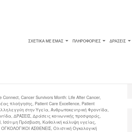
ΣΧΕΤΙΚΆ ΜΕ ΕΜΆΣ
ΠΛΗΡΟΦΟΡΙΕΣ
ΔΡΑΣΕΙΣ
ιβιωσάντων από τον
e Connect
,
Cancer Survivors Month: Life After Cancer
,
ρέας πλοήγησης
,
Patient Care Excellence
,
Patient
λληλεγγύη στην Υγεία
,
Ανθρωποκεντρική Φροντίδα
,
ντίδα
,
ΔΡΑΣΕΙΣ
,
Δράσεις κοινωνικής προσφοράς
,
Η
,
Ισότιμη Πρόσβαση
,
Καθολική κάλυψη υγείας
,
,
ΟΓΚΟΛΟΓΙΚΟΙ ΑΣΘΕΝΕΙΣ
,
Ολιστική Ογκολογική