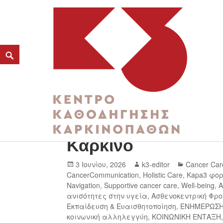
Ιούνιος: Μήνας Επ
K3
Καρκίνο
ΚΕΝΤΡΟ ΚΑΘΟΔΗΓΗΣΗΣ ΚΑΡΚΙΝΟΠΑΘΩΝ
3 Ιουνίου, 2026
k3-editor
Cancer Car
CancerCommunication
,
Holistic Care
,
Kapa3 φο
Navigation
,
Supportive cancer care
,
Well-being
,
Α
ανισότητες στην υγεία
,
Ασθενοκεντρική Φρο
Εκπαίδευση & Ευαισθητοποίηση
,
ΕΝΗΜΕΡΩΣ
κοινωνική αλληλεγγύη
,
ΚΟΙΝΩΝΙΚΗ ΕΝΤΑΞΗ