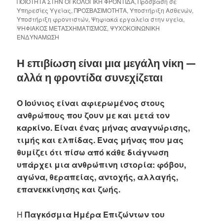
ΠΟΙΟΤΗΤΑ ΣΤΗΝ ΟΓΚΟΛΟΓΙΚΗ ΦΡΟΝΤΙΔΑ
,
Πρόσβαση σε
Υπηρεσίες Υγείας
,
ΠΡΟΣΒΑΣΙΜΟΤΗΤΑ
,
Υποστήριξη Ασθενών
,
Υποστήριξη φροντιστών
,
Ψηφιακά εργαλεία στην υγεία
,
ΨΗΦΙΑΚΟΣ ΜΕΤΑΣΧΗΜΑΤΙΣΜΟΣ
,
ΨΥΧΟΚΟΙΝΩΝΙΚΗ
ΕΝΔΥΝΑΜΩΣΗ
Η επιβίωση είναι μια μεγάλη νίκη —
αλλά η φροντίδα συνεχίζεται
Ο Ιούνιος είναι αφιερωμένος στους
ανθρώπους που ζουν με και μετά τον
καρκίνο. Είναι ένας μήνας αναγνώρισης,
τιμής και ελπίδας. Ένας μήνας που μας
θυμίζει ότι πίσω από κάθε διάγνωση
υπάρχει μια ανθρώπινη ιστορία: φόβου,
αγώνα, θεραπείας, αντοχής, αλλαγής,
επανεκκίνησης και ζωής.
Η
Παγκόσμια Ημέρα Επιζώντων του