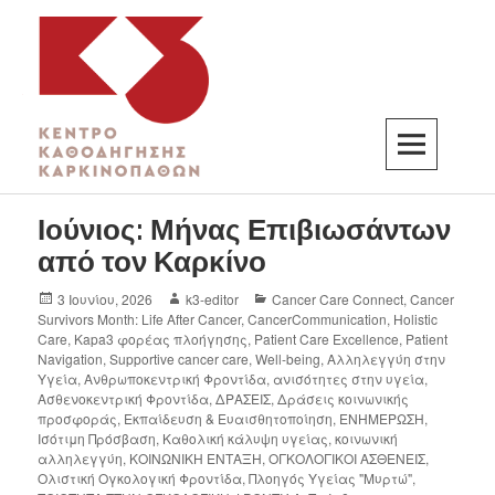
K3
ΚΕΝΤΡΟ ΚΑΘΟΔΗΓΗΣΗΣ ΚΑΡΚΙΝΟΠΑΘΩΝ
Ιούνιος: Μήνας Επιβιωσάντων
από τον Καρκίνο
3 Ιουνίου, 2026
k3-editor
Cancer Care Connect
,
Cancer
Survivors Month: Life After Cancer
,
CancerCommunication
,
Holistic
Care
,
Kapa3 φορέας πλοήγησης
,
Patient Care Excellence
,
Patient
Navigation
,
Supportive cancer care
,
Well-being
,
Αλληλεγγύη στην
Υγεία
,
Ανθρωποκεντρική Φροντίδα
,
ανισότητες στην υγεία
,
Ασθενοκεντρική Φροντίδα
,
ΔΡΑΣΕΙΣ
,
Δράσεις κοινωνικής
προσφοράς
,
Εκπαίδευση & Ευαισθητοποίηση
,
ΕΝΗΜΕΡΩΣΗ
,
Ισότιμη Πρόσβαση
,
Καθολική κάλυψη υγείας
,
κοινωνική
αλληλεγγύη
,
ΚΟΙΝΩΝΙΚΗ ΕΝΤΑΞΗ
,
ΟΓΚΟΛΟΓΙΚΟΙ ΑΣΘΕΝΕΙΣ
,
Ολιστική Ογκολογική Φροντίδα
,
Πλοηγός Υγείας "Μυρτώ"
,