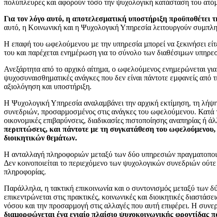
πολύπλευρες και αφορούν τόσο την ψυχολογική κατάσταση του ατόµο
Για τον λόγο αυτό, η αποτελεσµατική υποστήριξη προϋποθέτει 
αυτό, η Κοινωνική και η Ψυχολογική Υπηρεσία λειτουργούν συµπληρ
Η επαφή του ωφελούµενου µε την υπηρεσία µπορεί να ξεκινήσει είτ
του και παρέχεται ενηµέρωση για το σύνολο των διαθέσιµων υπηρε
Ανεξάρτητα από το αρχικό αίτηµα, ο ωφελούµενος ενηµερώνεται για
ψυχοσυναισθηµατικές ανάγκες που δεν είναι πάντοτε εµφανείς από
αξιολόγηση και υποστήριξη.
Η Ψυχολογική Υπηρεσία αναλαµβάνει την αρχική εκτίµηση, τη λήψη
συνεδριών, προσαρµοσµένος στις ανάγκες του ωφελούµενου. Κατά τη 
οικονοµικές επιβαρύνσεις, διαδικασίες πιστοποίησης αναπηρίας ή ά
περιπτώσεις, και πάντοτε µε τη συγκατάθεση του ωφελούµενου,
διοικητικών θεµάτων.
Η ανταλλαγή πληροφοριών µεταξύ των δύο υπηρεσιών πραγµατοποιείτ
Δεν κοινοποιείται το περιεχόµενο των ψυχολογικών συνεδριών ούτε 
πληροφορίας.
Παράλληλα, η τακτική επικοινωνία και ο συντονισµός µεταξύ των δ
επικεντρώνεται στις πρακτικές, κοινωνικές και διοικητικές διαστάσ
νόσου και την προσαρµογή στις αλλαγές που αυτή επιφέρει. Η συνε
διαµορφώνεται ένα ενιαίο πλαίσιο ψυχοκοινωνικής φροντίδας πο