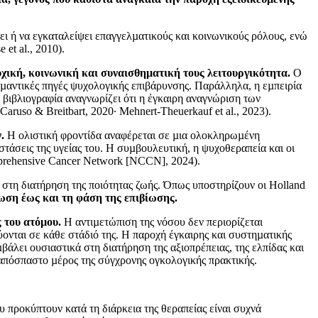
σει ή να εγκαταλείψει επαγγελµατικούς και κοινωνικούς ρόλους, ενώ
et al., 2010).
χική, κοινωνική και συναισθηµατική τους λειτουργικότητα.
Ο
σηµαντικές πηγές ψυχολογικής επιβάρυνσης. Παράλληλα, η εµπειρία
βιβλιογραφία αναγνωρίζει ότι η έγκαιρη αναγνώριση των
uso & Breitbart, 2020· Mehnert-Theuerkauf et al., 2023).
.
Η ολιστική φροντίδα αναφέρεται σε µια ολοκληρωµένη
στάσεις της υγείας του. Η συµβουλευτική, η ψυχοθεραπεία και οι
prehensive Cancer Network [NCCN], 2024).
στη διατήρηση της ποιότητας ζωής. Όπως υποστηρίζουν οι Holland
ωση έως και τη φάση της επιβίωσης.
 του ατόµου.
Η αντιµετώπιση της νόσου δεν περιορίζεται
ονται σε κάθε στάδιό της. Η παροχή έγκαιρης και συστηµατικής
βάλει ουσιαστικά στη διατήρηση της αξιοπρέπειας, της ελπίδας και
ναπόσπαστο µέρος της σύγχρονης ογκολογικής πρακτικής.
 προκύπτουν κατά τη διάρκεια της θεραπείας είναι συχνά