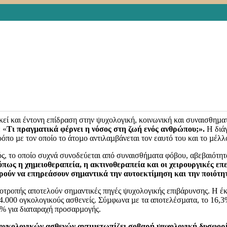
τήριξη σε ογκολογικούς ασθενείς. Η ομάδα 
ies
Ποιότητα Ζωής
,
ΠΟΙΟΤΗΤΑ ΣΤΗΝ ΟΓΚΟΛΟΓΙΚΗ ΦΡΟΝΤΙΔ
Φροντίδα Ασθενών
,
ΦΡΟΝΤΙΣΤΕΣ
,
Ψυχική ανθεκτικότητα
,
Ψυχική 
ve a comment
ουν, να αξιολογήσουν και κυρίως να υποστηρίξουν ανθρώπους που
εί και έντονη επίδραση στην ψυχολογική, κοινωνική και συναισθηµατ
 «
Τι πραγµατικά φέρνει η νόσος στη ζωή ενός ανθρώπου;».
Η διάγ
ρόπο µε τον οποίο το άτοµο αντιλαµβάνεται τον εαυτό του και το µέλλ
ός, το οποίο συχνά συνοδεύεται από συναισθήµατα φόβου, αβεβαιότητ
πως η χηµειοθεραπεία, η ακτινοθεραπεία και οι χειρουργικές επ
ορούν να επηρεάσουν σηµαντικά την αυτοεκτίµηση και την ποιότη
υποτροπής αποτελούν σηµαντικές πηγές ψυχολογικής επιβάρυνσης. Η έ
ό 14.000 ογκολογικούς ασθενείς. Σύµφωνα µε τα αποτελέσµατα, το 16,
2% για διαταραχή προσαρµογής.
ογκολογικών ασθενών αντιµετωπίζει σοβαρή ψυχολογική δυσφορία