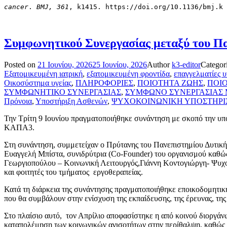
cancer
. 
BMJ, 361
, k1415. https://doi.org/10.1136/bmj.k
Συμφωνητικού Συνεργασίας μεταξύ του Πα
Posted on
21 Ιουνίου, 2026
25 Ιουνίου, 2026
Author
k3-editor
Categor
Εξατομικευμένη ιατρική
,
εξατομικευμένη φροντίδα
,
επαγγελματίες υ
Οικοσύστημα υγείας
,
ΠΛΗΡΟΦΟΡΙΕΣ
,
ΠΟΙΟΤΗΤΑ ΖΩΗΣ
,
ΠΟΙ
ΣΥΜΦΩΝΗΤΙΚΟ ΣΥΝΕΡΓΑΣΙΑΣ
,
ΣΥΜΦΩΝΟ ΣΥΝΕΡΓΑΣΙΑΣ 
Πρόνοια
,
Υποστήριξη Ασθενών
,
ΨΥΧΟΚΟΙΝΩΝΙΚΗ ΥΠΟΣΤΗΡΙ
Την Τρίτη 9 Ιουνίου πραγματοποιήθηκε συνάντηση με σκοπό την υπ
ΚΑΠΑ3.
Στη συνάντηση, συμμετείχαν ο Πρύτανης του Πανεπιστημίου Δυτικ
Ευαγγελή Μπίστα, συνιδρύτρια (Co-Founder) του οργανισμού καθ
Γεωργιοπούλου – Κοινωνική Λειτουργός,Γιάννη Κοντογιώργη- Ψυχο
και φοιτητές του τμήματος εργοθεραπείας.
Κατά τη διάρκεια της συνάντησης πραγματοποιήθηκε εποικοδομητικ
που θα συμβάλουν στην ενίσχυση της εκπαίδευσης, της έρευνας, της
Στο πλαίσιο αυτό, τον Απρίλιο αποφασίστηκε η από κοινού διοργάνω
καταπολέμηση των κοινωνικών ανισοτήτων στην περίθαλψη, καθώς κα