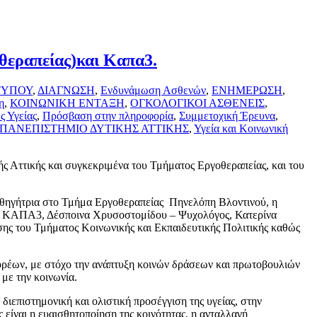
θεραπείας)και Καπα3.
ΤΥΠΟΥ
,
ΔΙΑΓΝΩΣΗ
,
Ενδυνάμωση Ασθενών
,
ΕΝΗΜΕΡΩΣΗ
,
η
,
ΚΟΙΝΩΝΙΚΗ ΕΝΤΑΞΗ
,
ΟΓΚΟΛΟΓΙΚΟΙ ΑΣΘΕΝΕΙΣ
,
ς Υγείας
,
Πρόσβαση στην πληροφορία
,
Συμμετοχική Έρευνα
,
 ΠΑΝΕΠΙΣΤΗΜΙΟ ΔΥΤΙΚΗΣ ΑΤΤΙΚΗΣ
,
Υγεία και Κοινωνική
ς Αττικής και συγκεκριμένα του Τμήματος Εργοθεραπείας, και του
αθηγήτρια στο Τμήμα Εργοθεραπείας Πηνελόπη Βλοντινού, η
ου ΚΑΠΑ3, Δέσποινα Χρυσοστομίδου – Ψυχολόγος, Κατερίνα
ης του Τμήματος Κοινωνικής και Εκπαιδευτικής Πολιτικής καθώς
φορέων, με στόχο την ανάπτυξη κοινών δράσεων και πρωτοβουλιών
με την κοινωνία.
διεπιστημονική και ολιστική προσέγγιση της υγείας, στην
είναι η ευαισθητοποίηση της κοινότητας, η ανταλλαγή