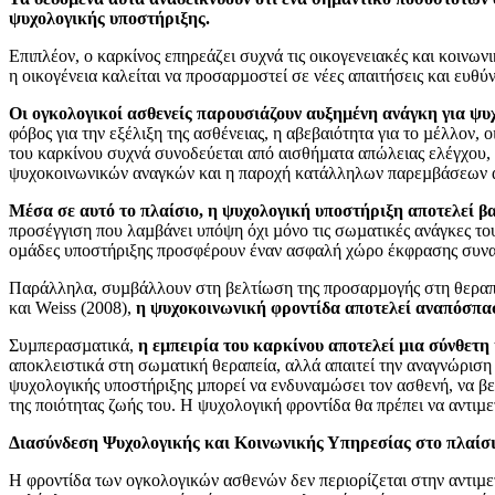
ψυχολογικής υποστήριξης.
Επιπλέον, ο καρκίνος επηρεάζει συχνά τις οικογενειακές και κοινων
η οικογένεια καλείται να προσαρµοστεί σε νέες απαιτήσεις και ευθύν
Οι ογκολογικοί ασθενείς παρουσιάζουν αυξηµένη ανάγκη για ψυ
φόβος για την εξέλιξη της ασθένειας, η αβεβαιότητα για το µέλλον
του καρκίνου συχνά συνοδεύεται από αισθήµατα απώλειας ελέγχου,
ψυχοκοινωνικών αναγκών και η παροχή κατάλληλων παρεµβάσεων αποτ
Μέσα σε αυτό το πλαίσιο, η ψυχολογική υποστήριξη αποτελεί βα
προσέγγιση που λαµβάνει υπόψη όχι µόνο τις σωµατικές ανάγκες του 
οµάδες υποστήριξης προσφέρουν έναν ασφαλή χώρο έκφρασης συναι
Παράλληλα, συµβάλλουν στη βελτίωση της προσαρµογής στη θεραπεία
και Weiss (2008),
η ψυχοκοινωνική φροντίδα αποτελεί αναπόσπασ
Συµπερασµατικά,
η εµπειρία του καρκίνου αποτελεί µια σύνθετη
αποκλειστικά στη σωµατική θεραπεία, αλλά απαιτεί την αναγνώριση
ψυχολογικής υποστήριξης µπορεί να ενδυναµώσει τον ασθενή, να βελ
της ποιότητας ζωής του. Η ψυχολογική φροντίδα θα πρέπει να αντι
Διασύνδεση Ψυχολογικής και Κοινωνικής Υπηρεσίας στο πλαίσι
Η φροντίδα των ογκολογικών ασθενών δεν περιορίζεται στην αντιµε