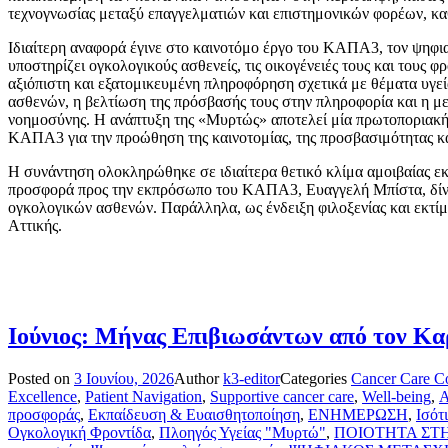
τεχνογνωσίας μεταξύ επαγγελματιών και επιστημονικών φορέων, καθ
Ιδιαίτερη αναφορά έγινε στο καινοτόμο έργο του ΚΑΠΑ3, τον ψηφια
υποστηρίζει ογκολογικούς ασθενείς, τις οικογένειές τους και τους
αξιόπιστη και εξατομικευμένη πληροφόρηση σχετικά με θέματα υγεί
ασθενών, η βελτίωση της πρόσβασής τους στην πληροφορία και η μ
νοημοσύνης. Η ανάπτυξη της «Μυρτώς» αποτελεί μία πρωτοποριακή 
ΚΑΠΑ3 για την προώθηση της καινοτομίας, της προσβασιμότητας και
Η συνάντηση ολοκληρώθηκε σε ιδιαίτερα θετικό κλίμα αμοιβαίας ε
προσφορά προς την εκπρόσωπο του ΚΑΠΑ3, Ευαγγελή Μπίστα, δίνοντ
ογκολογικών ασθενών. Παράλληλα, ως ένδειξη φιλοξενίας και εκτίμ
Αττικής.
Ιούνιος: Μήνας Επιβιωσάντων από τον Κα
Posted on
3 Ιουνίου, 2026
Author
k3-editor
Categories
Cancer Care C
Excellence
,
Patient Navigation
,
Supportive cancer care
,
Well-being
,
Α
προσφοράς
,
Εκπαίδευση & Ευαισθητοποίηση
,
ΕΝΗΜΕΡΩΣΗ
,
Ισότ
Ογκολογική Φροντίδα
,
Πλοηγός Υγείας "Μυρτώ"
,
ΠΟΙΟΤΗΤΑ ΣΤ