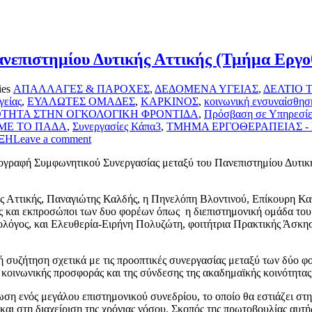
νεπιστημίου Δυτικής Αττικής (Τμήμα Εργο
ies
ΑΠΑΛΛΑΓΕΣ & ΠΑΡΟΧΕΣ
,
ΔΕΔΟΜΕΝΑ ΥΓΕΙΑΣ
,
ΔΕΛΤΙΟ 
γείας
,
ΕΥΑΛΩΤΕΣ ΟΜΑΔΕΣ
,
ΚΑΡΚΙΝΟΣ
,
κοινωνική ενσυναίσθησ
ΟΤΗΤΑ ΣΤΗΝ ΟΓΚΟΛΟΓΙΚΗ ΦΡΟΝΤΙΔΑ
,
Πρόσβαση σε Υπηρεσίε
ΜΕ ΤΟ ΠΑΔΑ
,
Συνεργασίες Κάπα3
,
ΤΜΗΜΑ ΕΡΓΟΘΕΡΑΠΕΙΑΣ -
ΞΗ
Leave a comment
ογραφή Συμφωνητικού Συνεργασίας μεταξύ του Πανεπιστημίου Δυτική
ής Αττικής, Παναγιώτης Καλδής, η Πηνελόπη Βλοντινού, Επίκουρη Κ
ώς και εκπροσώποι των δυο φορέων όπως η διεπιστημονική ομάδα τ
λόγος, και Ελευθερία-Ειρήνη Πολυζώτη, φοιτήτρια Πρακτικής Άσκησ
ή συζήτηση σχετικά με τις προοπτικές συνεργασίας μεταξύ των δύο 
 κοινωνικής προσφοράς και της σύνδεσης της ακαδημαϊκής κοινότητας 
ση ενός μεγάλου επιστημονικού συνεδρίου, το οποίο θα εστιάζει στη 
ι στη διαχείριση της χρόνιας νόσου. Σκοπός της πρωτοβουλίας αυτής 