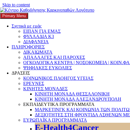
Skip to content
Primary Menu
K3
ΚΕΝΤΡΟ ΚΑΘΟΔΗΓΗΣΗΣ ΚΑΡΚΙΝΟΠΑΘΩΝ
Σχετικά με εμάς
ΕΙΠΑΝ ΓΙΑ ΕΜΑΣ
Search
ΦΥΛΛΑΔΙΑ Κ3
ΔΙΑΦΑΝΕΙΑ
ΠΛΗΡΟΦΟΡΙΕΣ
ΔΙΚΑΙΩΜΑΤΑ
ΑΠΑΛΛΑΓΕΣ ΚΑΙ ΠΑΡΟΧΕΣ
ΟΓΚΟΛΟΓΙΚΑ ΚΕΝΤΡΑ | ΝΟΣΟΚΟΜΕΙΑ | ΚΟΙΝ.Φ
Αναζήτηση για:
ΨΗΦΙΑΚΕΣ ΕΥΚΟΛΙΕΣ
ΔΡΑΣΕΙΣ
ΚΟΙΝΩΝΙΚΟΣ ΠΛΟΗΓΟΣ ΥΓΕΙΑΣ
ΕΡΕΥΝΕΣ
ΚΙΝΗΤΕΣ ΜΟΝΑΔΕΣ
ΚΙΝΗΤΗ ΜΟΝΑΔΑ ΘΕΣΣΑΛΟΝΙΚΗ
ΚΙΝΗΤΗ ΜΟΝΑΔΑ ΑΛΕΞΑΝΔΡΟΥΠΟΛΗ
ΕΚΠΑΙΔΕΥΤΙΚΑ ΠΡΟΓΡΑΜΜΑΤΑ
ΜΑΡΚΕΤΙΝΓΚ ΚΑΙ ΚΟΙΝΩΝΙΑ ΤΩΝ ΠΟΛΙΤ
ΔΕΞΙΟΤΗΤΕΣ ΣΤΗ ΦΡΟΝΤΙΔΑ ΑΣΘΕΝΩΝ ΜΕ
Κατηγορία:
Υποστήριξη Ασθεν
ΕΥΡΩΠΑΪΚΑ ΠΡΟΓΡΑΜΜΑΤΑ
E-Health4Cancer