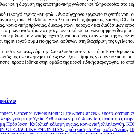
ώς και η διάχυση της επιστημονικής γνώσης και πληροφορίας στο ευ
κό Πλοηγό Υγείας «Μυρτώ», ένα σύγχρονο εργαλείο τεχνητής νοημοσύ
 φροντιστές τους. Η «Μυρτώ» θα λειτουργεί ως ψηφιακός βοηθός (Chat
ας, κοινωνικής πρόνοιας, δικαιωμάτων, παροχών και διαθέσιμων υπο
είωση των ανισοτήτων στην υγειονομική και κοινωνική φροντίδα μέσ
παρέμβαση κοινωνικής τεχνητής νοημοσύνης στον χώρο της ογκολογι
 της ενεργού συμμετοχής των ασθενών στη διαχείριση της υγείας του
κτίμησης και αναγνώρισης. Στο πλαίσιο αυτό, το Τμήμα Εργοθεραπεί
άς της ένα αναμνηστικό ως ένδειξη εκτίμησης για την πολυετή και 
ησης, προσφέρθηκε στην ομάδα της κρασί ειδικής παραγωγής, το οπο
ρκίνο
onnect
,
Cancer Survivors Month: Life After Cancer
,
CancerCommunica
λληλεγγύη στην Υγεία
,
Ανθρωποκεντρική Φροντίδα
,
ανισότητες στην
ιμη Πρόσβαση
,
Καθολική κάλυψη υγείας
,
κοινωνική αλληλεγγύη
,
ΚΟ
ΗΝ ΟΓΚΟΛΟΓΙΚΗ ΦΡΟΝΤΙΔΑ
,
Πρόσβαση σε Υπηρεσίες Υγείας
,
Π