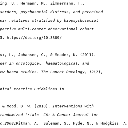
ing, U., Hermann, M., Zimmermann, T.,

sorders, psychosocial distress, and perceived 
eir relatives stratified by biopsychosocial 
pective multi-center observational cohort 
5. https://doi.org/10.3389/

si, L., Johansen, C., & Meader, N. (2011).

der in oncological, haematological, and 
ew-based studies
. 
The Lancet Oncology, 12
(2),

nical Practice Guidelines in 
 & Mood, D. W. (2010). 
Interventions with 
randomized trials
. 
CA: A Cancer Journal for 
c.20081
Pitman, A., Suleman, S., Hyde, N., & Hodgkiss, A.