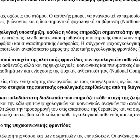
ικές σχέσεις του ατόµου. Ο ασθενής µπορεί να αναγκαστεί να περιορί
ες, βιώνοντας και η ίδια σηµαντική ψυχολογική επιβάρυνση (Northouse 
χολογική υποστήριξη, καθώς η νόσος επηρεάζει σηµαντικά την ψυ
, οι επιπτώσεις των θεραπειώνκαι η πιθανότητα υποτροπής αποτελούν 
 φόβου και συναισθηµατικής δυσφορίας. Η σύγχρονη ψυχοογκολογική 
ελούν αναπόσπαστο µέρος της ολιστικής ογκολογικής φροντίδας (Car
σικό στοιχείο της ολιστικής φροντίδας των ογκολογικών ασθενών
ασθενούς, αλλά και τις ψυχολογικές, κοινωνικές και πνευµατικές δια
σθηµάτων και ενίσχυσης της ψυχικής ανθεκτικότητας (National Com
, στην ενίσχυση της συνεργασίας µε τους επαγγελµατίες υγείας και 
το στοιχείο της ποιοτικής ογκολογικής περίθαλψης από τη διάγν
 και πολυδιάστατη διαδικασία που επηρεάζει κάθε πτυχή της ζωής
 και την κάλυψη των ψυχολογικών και κοινωνικών αναγκών που αναδύ
τιώσει την προσαρµογή του στις απαιτήσεις της θεραπείας και να συµ
µετωπίζεται ως βασικό δικαίωµα κάθε ογκολογικού ασθενούς και ως α
ο της ψυχοκοινωνικής φροντίδας
τώπιση της νόσου και των σωµατικών της επιπτώσεων. Οι ανάγκες που