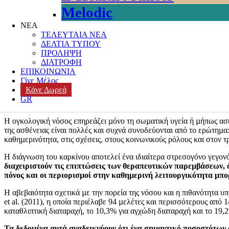
Melodic
ΝΕΑ
Eπιτακτική η ανάγκη για Ψυχολογική Υποσ
ΤΕΛΕΥΤΑΙΑ ΝΕΑ
ΔΕΛΤΙΑ ΤΥΠΟΥ
Posted on
21 Ιουνίου, 2026
25 Ιουνίου, 2026
Author
k3-editor
Categor
ΠΡΟΛΗΨΗ
Στήριξη ασθενών
,
Υποστηρικτική Φροντίδα
,
Υποστήριξη Ασθενών
,
ΔΙΑΤΡΟΦΗ
ΨΥΧΟΚΟΙΝΩΝΙΚΗ ΥΠΟΣΤΗΡΙΞΗ
,
Ψυχολογική Υποστήριξη
Lea
ΕΠΙΚΟΙΝΩΝΙΑ
Γίνε Μέλος
Κάνε Δωρεά
GR
Καθηµερινά, οι επαγγελµατίες υγείας καλούνται να επικοινωνήσ
Η ογκολογική νόσος επηρεάζει µόνο τη σωµατική υγεία ή µήπως ασκ
της ασθένειας είναι πολλές και συχνά συνοδεύονται από το ερώτηµα:
καθηµερινότητα, στις σχέσεις, στους κοινωνικούς ρόλους και στον τ
Η διάγνωση του καρκίνου αποτελεί ένα ιδιαίτερα στρεσογόνο γεγον
διαχειριστούν τις επιπτώσεις των θεραπευτικών παρεµβάσεων, ό
πόνος και οι περιορισµοί στην καθηµερινή λειτουργικότητα µπ
Η αβεβαιότητα σχετικά µε την πορεία της νόσου και η πιθανότητα 
et al. (2011), η οποία περιέλαβε 94 µελέτες και περισσότερους απ
καταθλιπτική διαταραχή, το 10,3% για αγχώδη διαταραχή και το 19,
Τα δεδοµένα αυτά αναδεικνύουν ότι ένα σηµαντικό ποσοστότων 