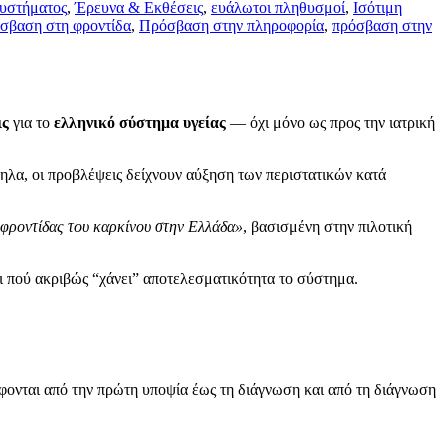
συστήματος
,
Έρευνα & Εκθέσεις
,
ευάλωτοι πληθυσμοί
,
Ισότιμη
σβαση στη φροντίδα
,
Πρόσβαση στην πληροφορία
,
πρόσβαση στην
ις
για το
ελληνικό σύστημα υγείας
— όχι μόνο ως προς την ιατρική
ληλα, οι προβλέψεις δείχνουν αύξηση των περιστατικών κατά
φροντίδας του καρκίνου στην Ελλάδα»
, βασισμένη στην πιλοτική
ει πού ακριβώς “χάνει” αποτελεσματικότητα το σύστημα.
ονται από την πρώτη υποψία έως τη διάγνωση και από τη διάγνωση