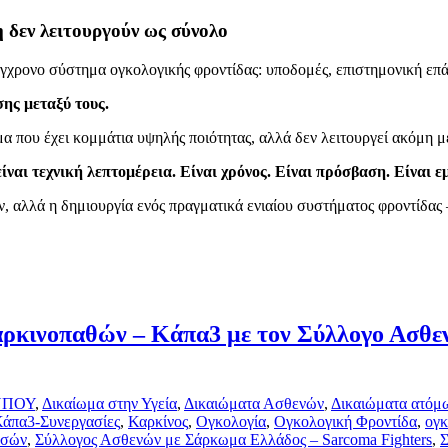
 δεν λειτουργούν ως σύνολο
ύγχρονο σύστημα ογκολογικής φροντίδας: υποδομές, επιστημονική επάρ
ης μεταξύ τους.
α που έχει κομμάτια υψηλής ποιότητας, αλλά δεν λειτουργεί ακόμη με
ίναι τεχνική λεπτομέρεια. Είναι χρόνος. Είναι πρόσβαση. Είναι ε
, αλλά η δημιουργία ενός πραγματικά ενιαίου συστήματος φροντίδας —
ρκινοπαθών – Κάπα3 με τον Σύλλογο Ασθ
ΥΠΟΥ
,
Δικαίωμα στην Υγεία
,
Δικαιώματα Ασθενών
,
Δικαιώματα ατόμω
άπα3-Συνεργασίες
,
Καρκίνος
,
Ογκολογία
,
Ογκολογική Φροντίδα
,
ογκ
ωσών
,
Σύλλογος Ασθενών με Σάρκωμα Ελλάδος – Sarcoma Fighters
,
Σ