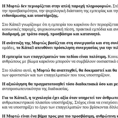
Η Μυρτώ δεν περιορίζεται στην απλή παροχή πληροφοριών.
Στό
την προσβασιμότητα, την ψυχολογική διάσταση της εμπειρίας και τ
ενδυνάμωσης και υποστήριξης.
Στο Κάπα3 γνωρίζουμε ότι η εμπειρία του καρκίνου δεν περιορίζετα
κοινωνικές παροχές, ψυχοκοινωνική πίεση, πρακτικά εμπόδια και αν
διαδρομή, με τρόπο σαφή, προσβάσιμο και κατανοητό.
Η ανάπτυξη της Μυρτώς βασίζεται στη συνεργασία και στη συ
ομάδες,
το Κάπα3 απευθύνει πρόσκληση συνεργασίας για την πιλ
Η εμπειρία των επαγγελματιών του πεδίου είναι πολύτιμη.
Κοινων
ανθρώπους με βίωμα καρκίνου μπορούν να συμβάλουν ουσιαστικά 
Στο πλαίσιο αυτό,
η Μυρτώ θα αναπτυχθεί, θα δοκιμαστεί και θα
των φροντιστών και των επαγγελματιών που τους υποστηρίζουν.
Η αξιολόγηση θα πραγματοποιηθεί τόσο διαδικτυακά όσο και μ
αντιπροσωπευτικότητα της διαδικασίας.
Για το Κάπα3, η τεχνολογία έχει αξία όταν υπηρετεί τον άνθρωπο
ανθρωποκεντρικού πλαισίου υποστήριξης. Στόχος είναι να ενισχύσει
και να υποστηρίξει το έργο των επαγγελματιών που βρίσκονται δίπλα
Η Μυρτώ είναι ένα βήμα προς μια πιο προσβάσιμη, ανθρώπινη κα