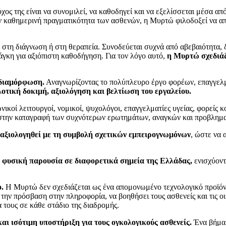
χος της είναι να συνομιλεί, να καθοδηγεί και να εξελίσσεται μέσα απ
ην καθημερινή πραγματικότητα των ασθενών, η Μυρτώ φιλοδοξεί να α
ι στη διάγνωση ή στη θεραπεία. Συνοδεύεται συχνά από αβεβαιότητα, δ
άγκη για αξιόπιστη καθοδήγηση. Για τον λόγο αυτό,
η Μυρτώ σχεδιάζ
νδιαμόρφωση.
Αναγνωρίζοντας το πολύπλευρο έργο φορέων, επαγγελμ
οτική δοκιμή, αξιολόγηση και βελτίωση του εργαλείου.
ικοί λειτουργοί, νομικοί, ψυχολόγοι, επαγγελματίες υγείας, φορείς 
στην καταγραφή των συχνότερων ερωτημάτων, αναγκών και προβλημα
 αξιολογηθεί με τη συμβολή σχετικών εμπειρογνωμόνων
, ώστε να 
ε φυσική παρουσία σε διαφορετικά σημεία της Ελλάδας,
ενισχύοντ
.
Η Μυρτώ δεν σχεδιάζεται ως ένα απομονωμένο τεχνολογικό προϊόν,
 την πρόσβαση στην πληροφορία, να βοηθήσει τους ασθενείς και τις οι
 τους σε κάθε στάδιο της διαδρομής.
ι ισότιμη υποστήριξη για τους ογκολογικούς ασθενείς.
Ένα βήμα π