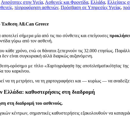
,
Ανισότητες στην Υγεία
,
Ασθενείς και Φροντίδα
,
Ελλάδα
,
Ελλείψεις 
θενείς
,
πληροφόρηση ασθενών
,
Πρόσβαση σε Υπηρεσίες Υγείας
,
πρό
– Έκθεση All.Can Greece
α
αποτελεί σήμερα μία από τις πιο σύνθετες και επείγουσες
προκλήσε
οντίδα γύρω από τον ασθενή.
ου κάθε χρόνο, ενώ οι θάνατοι ξεπερνούν τις 32.000 ετησίως. Παράλ
α δεν είναι συγκυριακή αλλά διαρκώς αυξανόμενη.
θεση-ορόσημο με τίτλο
«Χαρτογράφηση της αποτελεσματικότητας της 
δα του καρκίνου.
ρεί να τη μετρήσει, να τη χαρτογραφήσει και — κυρίως — να αναδείξ
ν Ελλάδα: καθυστερήσεις στη διαδρομή
ση στη διαδρομή του ασθενούς.
ικών κέντρων, σημαντικές καθυστερήσεις εξακολουθούν να καταγράφ