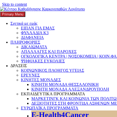
Skip to content
Primary Menu
K3
ΚΕΝΤΡΟ ΚΑΘΟΔΗΓΗΣΗΣ ΚΑΡΚΙΝΟΠΑΘΩΝ
Σχετικά με εμάς
ΕΙΠΑΝ ΓΙΑ ΕΜΑΣ
Search
ΦΥΛΛΑΔΙΑ Κ3
ΔΙΑΦΑΝΕΙΑ
ΠΛΗΡΟΦΟΡΙΕΣ
ΔΙΚΑΙΩΜΑΤΑ
ΑΠΑΛΛΑΓΕΣ ΚΑΙ ΠΑΡΟΧΕΣ
ΟΓΚΟΛΟΓΙΚΑ ΚΕΝΤΡΑ | ΝΟΣΟΚΟΜΕΙΑ | ΚΟΙΝ.Φ
Αναζήτηση για:
ΨΗΦΙΑΚΕΣ ΕΥΚΟΛΙΕΣ
ΔΡΑΣΕΙΣ
ΚΟΙΝΩΝΙΚΟΣ ΠΛΟΗΓΟΣ ΥΓΕΙΑΣ
ΕΡΕΥΝΕΣ
ΚΙΝΗΤΕΣ ΜΟΝΑΔΕΣ
ΚΙΝΗΤΗ ΜΟΝΑΔΑ ΘΕΣΣΑΛΟΝΙΚΗ
ΚΙΝΗΤΗ ΜΟΝΑΔΑ ΑΛΕΞΑΝΔΡΟΥΠΟΛΗ
ΕΚΠΑΙΔΕΥΤΙΚΑ ΠΡΟΓΡΑΜΜΑΤΑ
ΜΑΡΚΕΤΙΝΓΚ ΚΑΙ ΚΟΙΝΩΝΙΑ ΤΩΝ ΠΟΛΙΤ
ΔΕΞΙΟΤΗΤΕΣ ΣΤΗ ΦΡΟΝΤΙΔΑ ΑΣΘΕΝΩΝ ΜΕ
Κατηγορία:
πρόσβαση στη φρον
ΕΥΡΩΠΑΪΚΑ ΠΡΟΓΡΑΜΜΑΤΑ
E-Health4Cancer