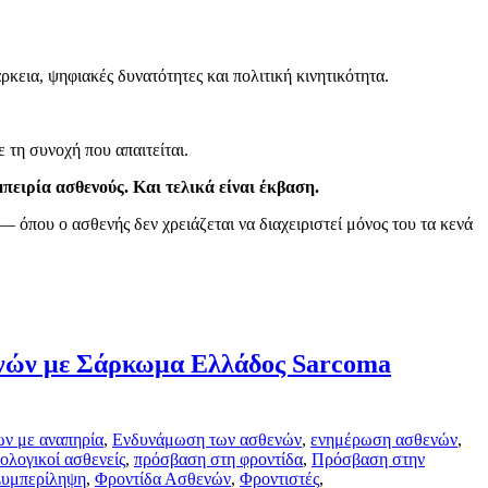
κεια, ψηφιακές δυνατότητες και πολιτική κινητικότητα.
 τη συνοχή που απαιτείται.
μπειρία ασθενούς. Και τελικά είναι έκβαση.
 όπου ο ασθενής δεν χρειάζεται να διαχειριστεί μόνος του τα κενά
ενών με Σάρκωμα Ελλάδος Sarcoma
ν με αναπηρία
,
Ενδυνάμωση των ασθενών
,
ενημέρωση ασθενών
,
ολογικοί ασθενείς
,
πρόσβαση στη φροντίδα
,
Πρόσβαση στην
υμπερίληψη
,
Φροντίδα Ασθενών
,
Φροντιστές
,