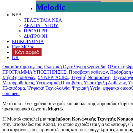
Melodic
ΝΕΑ
Συνδιαμορφώνοντας τη Μυρτώ: Ένας ψηφιακ
ΤΕΛΕΥΤΑΙΑ ΝΕΑ
ΔΕΛΤΙΑ ΤΥΠΟΥ
Posted on
3 Ιουνίου, 2026
4 Ιουνίου, 2026
Author
k3-editor
Categorie
ΠΡΟΛΗΨΗ
Healthcare Innovation
,
Kapa3 φορέας πλοήγησης
,
Oncology
,
oncolog
ΔΙΑΤΡΟΦΗ
Ανθρώπινα Δικαιώματα
,
Ανισότητες στην Υγεία
,
ΑΠΑΛΛΑΓΕΣ & 
ΕΠΙΚΟΙΝΩΝΙΑ
ΔΙΚΑΙΩΜΑΤΑ
,
ΔΙΚΤΥΑ ΕΜΠΕΙΡΟΓΝΩΜΟΣΥΝΗΣ
,
ΔΡΑΣΕΙΣ
,
Δ
Γίνε Μέλος
Ο.Κοι.Π.
,
ΕΞΕΛΙΞΕΙΣ
,
ΕΥΑΛΩΤΕΣ ΟΜΑΔΕΣ
,
Ίδρυμα ΤΙΜΑ
,
ισ
Κάνε Δωρεά
προσβασιμότητας με ενσυναίσθηση
,
Καινοτομία στην Υγεία
,
ΚΑΠΑ
GR
Τεχνητής Νοημοσύνης
,
Ο Ευρωπαϊκός Κανονισμός για την Τεχνητ
Οικοσύστημα υγείας
,
Ολιστική Ογκολογική Φροντίδα
,
Ολιστική Φρ
ΠΡΟΓΡΑΜΜΑ ΥΠΟΣΤΗΡΙΞΗΣ
,
Πρόσβαση ασθενών
,
Πρόσβαση σ
Στήριξη ασθενών
,
ΣΥΝΕΡΓΑΣΙΕΣ
,
Τεχνητή Νοημοσύνη
,
Τεχνολογί
Μεταρρυθμίσεις
,
Υγειονομική Πρόσβαση
,
Υποστήριξη Ασθενών
,
Υπ
Πλατφόρμα
,
Ψηφιακή Τεχνολολγία
,
Ψηφιακή Υγεία
,
ψηφιακό οικοσύ
comment
Μετά από πέντε χρόνια συνεχούς και αδιάλειπτης παρουσίας στην
πρωτοποριακό έργο: τη
Μυρτώ
.
Η Μυρτώ αποτελεί μια
παρέμβαση Κοινωνικής Τεχνητής Νοημοσ
στην ιστοσελίδα του Κάπα3, το οποίο σχεδιάζεται για να λειτουργεί
του καρκίνου, τους φροντιστές τους και τους επαγγελματίες που του