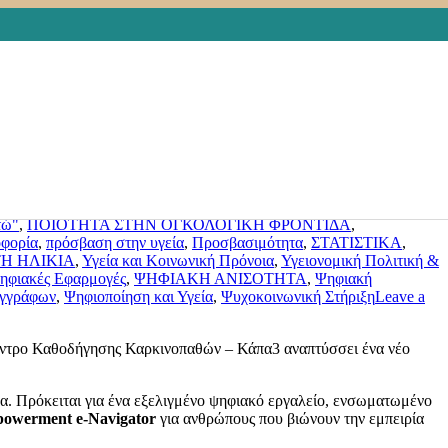
ους ογκολογικούς ασθενείς
 tools
,
Health
,
health data
,
Health Innovation
,
healthcare access
,
Foundation
,
ανεκπλήρωτες ανάγκες υγειονομικής φροντίδας
,
ΙΩΜΑΤΩΝ
,
ΔΕΔΟΜΕΝΑ ΥΓΕΙΑΣ
,
διάχυση αποτελεσμάτων
,
ίδευση Ασθενών
,
ΕΝΗΜΕΡΩΣΗ
,
Ένωση Μικρομεσαίων
οτομία και Κοινωνία των Πολιτών: Δημιουργώντας εργαλεία
οντίδα
,
Κοινωνικός αντίκτυπος
,
Μπροστά στην πρόκληση της
γκολογικός νοσηλευτής
,
ΟΔΗΓΟΣ
,
Οικογένεια & Φροντιστές
,
τώ"
,
ΠΟΙΟΤΗΤΑ ΣΤΗΝ ΟΓΚΟΛΟΓΙΚΗ ΦΡΟΝΤΙΔΑ
,
φορία
,
πρόσβαση στην υγεία
,
Προσβασιμότητα
,
ΣΤΑΤΙΣΤΙΚΑ
,
ΤΗ ΗΛΙΚΙΑ
,
Υγεία και Κοινωνική Πρόνοια
,
Υγειονομική Πολιτική &
ηφιακές Εφαρμογές
,
ΨΗΦΙΑΚΗ ΑΝΙΣΟΤΗΤΑ
,
Ψηφιακή
εγγράφων
,
Ψηφιοποίηση και Υγεία
,
Ψυχοκοινωνική Στήριξη
Leave a
Κέντρο Καθοδήγησης Καρκινοπαθών – Κάπα3 αναπτύσσει ένα νέο
δα. Πρόκειται για ένα εξελιγμένο ψηφιακό εργαλείο, ενσωματωμένο
powerment e-Navigator
για ανθρώπους που βιώνουν την εμπειρία