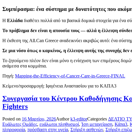
Συμπέρασμα: ένα σύστημα με δυνατότητες που ακόμη
Η
Ελλάδα
διαθέτει πολλά από τα βασικά δομικά στοιχεία για ένα σ
Το πρόβλημα δεν είναι η απουσία τους — αλλά η έλλειψη σύνδεσ
Η έκθεση της All.Can Greece αναδεικνύει ακριβώς αυτό: ένα σύστημ
Σε μια νόσο όπως ο καρκίνος, η έλλειψη αυτής της συνοχής δεν ε
Το ζητούμενο πλέον δεν είναι μόνο η ενίσχυση των επιμέρους δομών
ανάμεσα στα κομμάτια.
Πηγή:
Mapping-the-Efficiency-of-Cancer-Care-in-Greece-FINAL
Κείμενο/προσαρμογή: Ιφιγένεια Αναστασίου για το ΚΑΠΑ3
Συνεργασία του Κέντρου Καθοδήγησης Κα
Fighters
Posted on
16 Μαρτίου, 2026
Author
k3-editor
Categories
ΔΕΛΤΙΟ Τ
Ευάλωτες Ομάδες
,
ευάλωτοι πληθυσμοί
,
Ίση μεταχείριση
,
Κάπα3
,
Κ
πληροφορία
,
πρόσβαση στην υγεία
,
Στήριξη ασθενών
,
Στήριξη επιζ