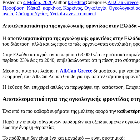
Posted on
4 Μαΐου, 2026
Author
k3-editor
Categories
All.Can Greece
Πρόσβαση
,
Κάπα3
,
καρκίνος
,
Καρκίνος
,
Ογκολογία
,
Ογκολογικοί ασ
υγεία
,
Σύστημα Υγείας
,
Υγεία
Leave a comment
Αποτελεσματικότητα της ογκολογικής φροντίδας στην Ελλάδα 
Η
αποτελεσματικότητα της ογκολογικής φροντίδας στην Ελλάδ
του διάσταση, αλλά και ως προς το πώς οργανώνεται συνολικά η φρ
Στην Ελλάδα καταγράφονται περίπου 63.000 νέα περιστατικά καρκίν
περίπου 23% έως το 2040, επιβεβαιώνοντας ότι η πίεση στο σύστημ
Μέσα σε αυτό το πλαίσιο, η
All.Can Greece
δημοσίευσε μια νέα έκ
εφαρμογή του All.Can Action Guide για την αποτελεσματική φροντί
Η έκθεση δεν επιχειρεί απλώς να περιγράψει την κατάσταση. Επιχει
Αποτελεσματικότητα της ογκολογικής φροντίδας στη
Ένα από τα πιο καθαρά ευρήματα της μελέτης αφορά την
καθυστέρη
Παρά την ύπαρξη σύγχρονων υποδομών και εξειδικευμένων ογκολογ
έως την έναρξη θεραπείας.
Το πρόβλημα δεν είναι ένα και μοναδικό — είναι συστημικό: