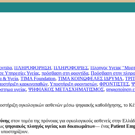
ός πλοηγός υγείας και δικαιωμάτων για τ
s
AI στην ογκολογική φροντίδα
,
Digital Health
,
Digital Platform
,
digital
y patients
,
OpenAccess
,
Patient Care
,
Patient Care Excellence
,
TIMA 
ΠΑΡΟΧΕΣ
,
Ασθενείς & Φροντίδα
,
ΓΡΑΦΕΙΑ ΠΡΟΣΤΑΣΙΑΣ ΔΙΚΑ
ράσεις κοινωνικής προσφοράς
,
Δράσεις με κοινωνικό αντίκτυπο
,
Εκπα
ότιμη πρόσβαση
,
Καθολική κάλυψη υγείας
,
καθολική πρόσβαση
,
Καιν
3
,
Κοινωνία των πολιτών
,
ΚΟΙΝΩΝΙΚΗ ΠΡΟΣΤΑΣΙΑ
,
κοινωνική φρ
ή Νοημοσύνη
,
Ογκολογική Συνάντηση
,
ΟΓΚΟΛΟΓΙΚΟΙ ΑΣΘΕΝΕΙΣ
,
Ο
οντίδα
,
ΠΛΗΡΟΦΟΡΗΣΗ
,
ΠΛΗΡΟΦΟΡΙΕΣ
,
Πλοηγός Υγείας "Μυρ
ε Υπηρεσίες Υγείας
,
πρόσβαση στη φροντίδα
,
Πρόσβαση στην πληρο
α & Υγεία
,
ΤΙΜΑ Foundation
,
ΤΙΜΑ ΚΟΙΝΩΦΕΛΕΣ ΙΔΡΥΜΑ
,
ΤΡΙ
οστήριξη καρκινοπαθών
,
Υποστήριξη φροντιστών
,
ΦΡΟΝΤΙΣΤΕΣ
,
Ψ
στημα υγείας
,
ΨΗΦΙΑΚΟΣ ΜΕΤΑΣΧΗΜΑΤΙΣΜΟΣ
,
ψηφιοποίηση 
 υποστήριξη ογκολογικών ασθενών μέσω ψηφιακής καθοδήγησης, το 
ύνης
στον τομέα της πρόνοιας για ογκολογικούς ασθενείς στην Ελλά
 ως
ψηφιακός πλοηγός υγείας και δικαιωμάτων
— ένας
Patient Em
ς υποστηρίζουν.