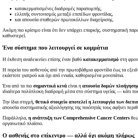
κατακερματισμένες διαδρομές παραπομπής,
ελλιπής συντονισμός μεταξύ επιπέδων φροντίδας,
και απουσία σταθερών πρωτοκόλλων διαχείρισης.
Ακόμη πιο κρίσιμο είναι ότι δεν υπάρχει επαρκής, συστηματική παρ
καθυστερεί.
Ένα σύστημα που λειτουργεί σε κομμάτια
Η έκθεση αναδεικνύει επίσης έναν βαθύ
κατακερματισμό
στη φρον
Η πορεία του ασθενούς από την πρωτοβάθμια φροντίδα έως τα εξειδ
εκάστοτε γιατρού και όχι από ενιαία, καθορισμένα μονοπάτια.
Ένα από τα πιο
σημαντικά κενά
είναι η
απουσία δομών πλοήγησης 
ιδιαίτερα πολύπλοκη διαδρομή μέσα στο σύστημα υγείας — κάτι που 
Την ίδια στιγμή,
θετικό στοιχείο αποτελεί η λειτουργία των διε
απουσία συστηματικής αξιολόγησης της ποιότητάς τους αφήνει περιθ
Παράλληλα,
η ανάπτυξη των Comprehensive Cancer Centers
θεωρ
οργανωτικό πλαίσιο.
Ο ασθενής στο επίκεντρο — αλλά όχι ακόμη πλήρως