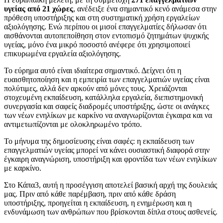
υγείας από 21 χώρες
, ανέδειξε ένα σημαντικό κενό ανάμεσα στην
πρόθεση υποστήριξης και στη συστηματική χρήση εργαλείων
αξιολόγησης. Ενώ περίπου οι μισοί επαγγελματίες δήλωσαν ότι
αισθάνονται αυτοπεποίθηση στον εντοπισμό ζητημάτων ψυχικής
υγείας, μόνο ένα μικρό ποσοστό ανέφερε ότι χρησιμοποιεί
επικυρωμένα εργαλεία αξιολόγησης.
Το εύρημα αυτό είναι ιδιαίτερα σημαντικό. Δείχνει ότι η
ευαισθητοποίηση και η εμπειρία των επαγγελματιών υγείας είναι
πολύτιμες, αλλά δεν αρκούν από μόνες τους. Χρειάζονται
στοχευμένη εκπαίδευση, κατάλληλα εργαλεία, διεπιστημονική
συνεργασία και σαφείς διαδρομές υποστήριξης, ώστε οι ανάγκες
των νέων ενηλίκων με καρκίνο να αναγνωρίζονται έγκαιρα και να
αντιμετωπίζονται με ολοκληρωμένο τρόπο.
Το μήνυμα της δημοσίευσης είναι σαφές: η εκπαίδευση των
επαγγελματιών υγείας μπορεί να κάνει ουσιαστική διαφορά στην
έγκαιρη αναγνώριση, υποστήριξη και φροντίδα των νέων ενηλίκων
με καρκίνο.
Στο Κάπα3, αυτή η προσέγγιση αποτελεί βασική αρχή της δουλειάς
μας. Πριν από κάθε παρέμβαση, πριν από κάθε δράση
υποστήριξης, προηγείται η εκπαίδευση, η ενημέρωση και η
ενδυνάμωση των ανθρώπων που βρίσκονται δίπλα στους ασθενείς.