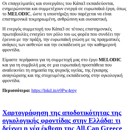
Οι επαγγελματίες και συνεργάτες του Κάπα3 εκπαιδεύονται,
ενημερώνονται και συμμετέχουν ενεργά σε ευρωπαϊκά έργα, όπως
το
MELODIC
, ώστε η υποστήριξη που παρέχεται να είναι
επιστημονικά τεκμηριωμένη, ανθρώπινη και ουσιαστική.
Η ενεργός συμμετοχή του Κάπα3 σε τέτοιες επιστημονικές
πρωτοβουλίες ενισχύει τον ρόλο του ως φορέα που συνδέει την
έρευνα με την πράξη, την ευρωπαϊκή γνώση με τις πραγματικές
ανάγκες των ασθενών και την εκπαίδευση με την καθημερινή
φροντίδα.
Είμαστε περήφανοι για τη συμμετοχή μας στο έργο
MELODIC
και για τη συμβολή μας σε μια ευρωπαϊκή προσπάθεια που
αναδεικνύει τη σημασία της ψυχικής υγείας, της έγκαιρης
αναγνώρισης και της στοχευμένης εκπαίδευσης στην ογκολογική
φροντίδα.
Περισσότερα:
https://lnkd.in/e9Pw4epy
Χαρτογράφηση της αποδοτικότητας της
ογκολογικής φροντίδας στην Ελλάδα: τι
δείχνει η νέα έκθεση της All.Can Greece