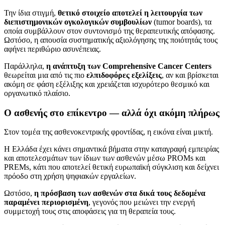
Την ίδια στιγμή,
θετικό στοιχείο αποτελεί η λειτουργία των
διεπιστημονικών ογκολογικών συμβουλίων
(tumor boards), τα
οποία συμβάλλουν στον συντονισμό της θεραπευτικής απόφασης.
Ωστόσο, η απουσία συστηματικής αξιολόγησης της ποιότητάς τους
αφήνει περιθώριο ασυνέπειας.
Παράλληλα,
η ανάπτυξη των Comprehensive Cancer Centers
θεωρείται μια από τις πιο
ελπιδοφόρες εξελίξεις
, αν και βρίσκεται
ακόμη σε φάση εξέλιξης και χρειάζεται ισχυρότερο θεσμικό και
οργανωτικό πλαίσιο.
Ο ασθενής στο επίκεντρο — αλλά όχι ακόμη πλήρως
Στον τομέα της ασθενοκεντρικής φροντίδας, η εικόνα είναι μικτή.
Η Ελλάδα έχει κάνει σημαντικά βήματα στην καταγραφή εμπειρίας
και αποτελεσμάτων των ίδιων των ασθενών μέσω PROMs και
PREMs, κάτι που αποτελεί θετική ευρωπαϊκή σύγκλιση και δείχνει
πρόοδο στη χρήση ψηφιακών εργαλείων.
Ωστόσο,
η πρόσβαση των ασθενών στα δικά τους δεδομένα
παραμένει περιορισμένη
, γεγονός που μειώνει την ενεργή
συμμετοχή τους στις αποφάσεις για τη θεραπεία τους.