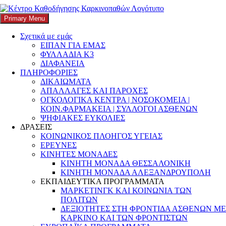
Primary Menu
K3
ΚΕΝΤΡΟ ΚΑΘΟΔΗΓΗΣΗΣ ΚΑΡΚΙΝΟΠΑΘΩΝ
Κατηγορία:
Ελλείψεις
Σχετικά με εμάς
ΕΙΠΑΝ ΓΙΑ ΕΜΑΣ
συστήματος
ΦΥΛΛΑΔΙΑ Κ3
ΔΙΑΦΑΝΕΙΑ
ΠΛΗΡΟΦΟΡΙΕΣ
ΔΙΚΑΙΩΜΑΤΑ
ΑΠΑΛΛΑΓΕΣ ΚΑΙ ΠΑΡΟΧΕΣ
Νέα ευρωπαϊκή επιστημονική δημοσίευση
ΟΓΚΟΛΟΓΙΚΑ ΚΕΝΤΡΑ | ΝΟΣΟΚΟΜΕΙΑ |
ΚΟΙΝ.ΦΑΡΜΑΚΕΙΑ | ΣΥΛΛΟΓΟΙ ΑΣΘΕΝΩΝ
για την ψυχική υγεία νέων ενηλίκων με
ΨΗΦΙΑΚΕΣ ΕΥΚΟΛΙΕΣ
καρκίνο
ΔΡΑΣΕΙΣ
ΚΟΙΝΩΝΙΚΟΣ ΠΛΟΗΓΟΣ ΥΓΕΙΑΣ
ΕΡΕΥΝΕΣ
31 Μαΐου, 2026
k3-editor
Cancer Care Connect
,
ΚΙΝΗΤΕΣ ΜΟΝΑΔΕΣ
CancerCommunication
,
EU4Health
,
Europe
,
Greece
,
health data
,
ΚΙΝΗΤΗ ΜΟΝΑΔΑ ΘΕΣΣΑΛΟΝΙΚΗ
Kapa3 φορέας πλοήγησης
,
NGO in Healthcare
,
Patient Care
,
ΚΙΝΗΤΗ ΜΟΝΑΔΑ ΑΛΕΞΑΝΔΡΟΥΠΟΛΗ
PsychosocialOncology
,
Supportive cancer care
,
Well-being
,
ΕΚΠΑΙΔΕΥΤΙΚΑ ΠΡΟΓΡΑΜΜΑΤΑ
αλληλοϋποστήριξη
,
Ανθρωποκεντρική Φροντίδα
,
Ανισότητες
,
ΜΑΡΚΕΤΙΝΓΚ ΚΑΙ ΚΟΙΝΩΝΙΑ ΤΩΝ
Δίκτυα & Συνεργασίες Υγεία
,
ΔΡΑΣΕΙΣ
,
Εκπαίδευση &
ΠΟΛΙΤΩΝ
Ενημέρωση
,
Εκπαίδευση & Ευαισθητοποίηση
,
Εκπαίδευση
ΔΕΞΙΟΤΗΤΕΣ ΣΤΗ ΦΡΟΝΤΙΔΑ ΑΣΘΕΝΩΝ ΜΕ
Ασθενών
,
Εκπαίδευση για όλους
,
εκπαίδευση επαγγελματιών
ΚΑΡΚΙΝΟ ΚΑΙ ΤΩΝ ΦΡΟΝΤΙΣΤΩΝ
υγείας
,
εκπαιδευτικό πρόγραμμα
,
Ελλάδα
,
Ελλείψεις συστήματος
,