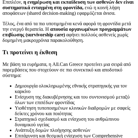
Επιπλέον,
η ενημέρωση και εκπαίδευση των ασθενών δεν είναι
συστηματικά ενταγμένη στη φροντίδα,
ενώ η κοινή λήψη
αποφάσεων (shared decision-making) εφαρμόζεται άνισα.
Τέλος, ένα από τα πιο υποτιμημένα κενά αφορά τη φροντίδα μετά
την ενεργό θεραπεία. Η
απουσία οργανωμένων προγραμμάτων
επιβίωσης (survivorship care)
αφήνει πολλούς ασθενείς χωρίς
δομημένη μακροχρόνια παρακολούθηση.
Τι προτείνει η έκθεση
Με βάση τα ευρήματα, η All.Can Greece προτείνει μια σειρά από
παρεμβάσεις που στοχεύουν σε πιο συνεκτικό και αποδοτικό
σύστημα:
Δημιουργία ολοκληρωμένης εθνικής στρατηγικής για τον
καρκίνο
Ενίσχυση της διακυβέρνησης και του συντονισμού μεταξύ
όλων των επιπέδων φροντίδας
Υιοθέτηση τυποποιημένων κλινικών διαδρομών με σαφείς
δείκτες χρόνου και ποιότητας
Στρατηγικό σχεδιασμό και ενίσχυση του ανθρώπινου
δυναμικού υγείας
Ανάπτυξη δομών πλοήγησης ασθενών
Επιτάχυνση και θεσμική ενίσχυση των Comprehensive