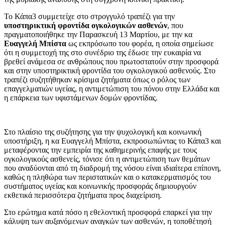
Το Κάπα3 συμμετείχε στο στρογγυλό τραπέζι για την
υποστηρικτική φροντίδα ογκολογικών ασθενών
, που
πραγματοποιήθηκε την Παρασκευή 13 Μαρτίου, με την κα
Ευαγγελή Μπίστα
ως εκπρόσωπο του φορέα, η οποία σημείωσε
ότι η συμμετοχή της στο συνέδριο της έδωσε την ευκαιρία να
βρεθεί ανάμεσα σε ανθρώπους που πρωτοστατούν στην προσφορά
και στην υποστηρικτική φροντίδα του ογκολογικού ασθενούς. Στο
τραπέζι συζητήθηκαν κρίσιμα ζητήματα όπως ο ρόλος των
επαγγελματιών υγείας, η αντιμετώπιση του πόνου στην Ελλάδα και
η επάρκεια των υφιστάμενων δομών φροντίδας.
Στο πλαίσιο της συζήτησης για την ψυχολογική και κοινωνική
υποστήριξη, η κα Ευαγγελή Μπίστα, εκπροσωπώντας το Κάπα3 και
μεταφέροντας την εμπειρία της καθημερινής επαφής με τους
ογκολογικούς ασθενείς, τόνισε ότι η αντιμετώπιση των θεμάτων
που αναδύονται από τη διαδρομή της νόσου είναι ιδιαίτερα επίπονη,
καθώς η πληθώρα των περιστατικών και ο κατακερματισμός του
συστήματος υγείας και κοινωνικής προσφοράς δημιουργούν
εκθετικά περισσότερα ζητήματα προς διαχείριση.
Στο ερώτημα κατά πόσο η εθελοντική προσφορά επαρκεί για την
κάλυψη των αυξανόμενων αναγκών των ασθενών, η τοποθέτησή