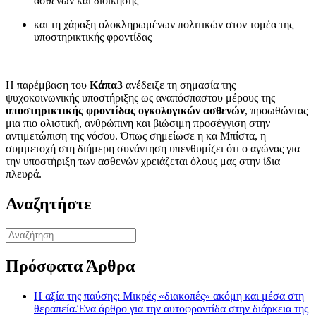
ασθενών και διοίκησης
και τη χάραξη ολοκληρωμένων πολιτικών στον τομέα της
υποστηρικτικής φροντίδας
Η παρέμβαση του
Κάπα3
ανέδειξε τη σημασία της
ψυχοκοινωνικής υποστήριξης ως αναπόσπαστου μέρους της
υποστηρικτικής φροντίδας ογκολογικών ασθενών
, προωθώντας
μια πιο ολιστική, ανθρώπινη και βιώσιμη προσέγγιση στην
αντιμετώπιση της νόσου. Όπως σημείωσε η κα Μπίστα, η
συμμετοχή στη διήμερη συνάντηση υπενθυμίζει ότι ο αγώνας για
την υποστήριξη των ασθενών χρειάζεται όλους μας στην ίδια
πλευρά.
Αναζητήστε
Πρόσφατα Άρθρα
Η αξία της παύσης: Μικρές «διακοπές» ακόμη και μέσα στη
θεραπεία.Ένα άρθρο για την αυτοφροντίδα στην διάρκεια της