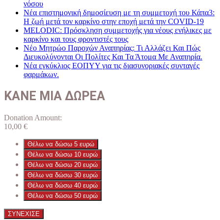
νόσου
Νέα επιστημονική δημοσίευση με τη συμμετοχή του Κάπα3:
Η ζωή μετά τον καρκίνο στην εποχή μετά την COVID-19
MELODIC: Πρόσκληση συμμετοχής για νέους ενήλικες με
καρκίνο και τους φροντιστές τους
Νέο Μητρώο Παροχών Αναπηρίας: Τι Αλλάζει Και Πώς
Διευκολύνονται Οι Πολίτες Και Τα Άτομα Με Αναπηρία.
Νέα εγκύκλιος ΕΟΠΥΥ για τις διασυνοριακές συνταγές
φαρμάκων.
ΚΑΝΕ ΜΙΑ ΔΩΡΕΑ
Donation Amount:
10,00
€
Θέλω να δώσω 5 ευρώ
Θέλω να δώσω 10 ευρώ
Θέλω να δώσω 20 ευρώ
Θέλω να δώσω 30 ευρώ
Θέλω να δώσω 40 ευρώ
Θέλω να δώσω 50 ευρώ
ΣΥΝΕΧΙΣΕ