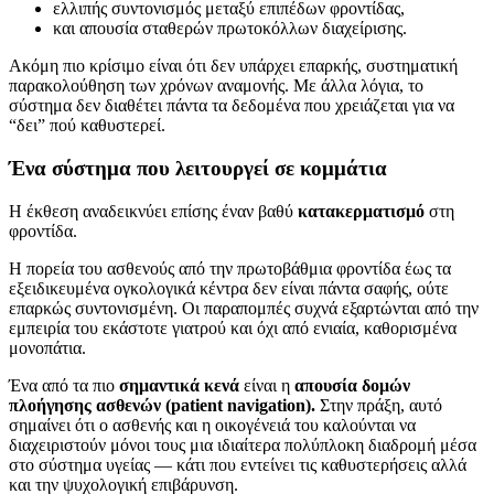
ελλιπής συντονισμός μεταξύ επιπέδων φροντίδας,
και απουσία σταθερών πρωτοκόλλων διαχείρισης.
Ακόμη πιο κρίσιμο είναι ότι δεν υπάρχει επαρκής, συστηματική
παρακολούθηση των χρόνων αναμονής. Με άλλα λόγια, το
σύστημα δεν διαθέτει πάντα τα δεδομένα που χρειάζεται για να
“δει” πού καθυστερεί.
Ένα σύστημα που λειτουργεί σε κομμάτια
Η έκθεση αναδεικνύει επίσης έναν βαθύ
κατακερματισμό
στη
φροντίδα.
Η πορεία του ασθενούς από την πρωτοβάθμια φροντίδα έως τα
εξειδικευμένα ογκολογικά κέντρα δεν είναι πάντα σαφής, ούτε
επαρκώς συντονισμένη. Οι παραπομπές συχνά εξαρτώνται από την
εμπειρία του εκάστοτε γιατρού και όχι από ενιαία, καθορισμένα
μονοπάτια.
Ένα από τα πιο
σημαντικά κενά
είναι η
απουσία δομών
πλοήγησης ασθενών (patient navigation).
Στην πράξη, αυτό
σημαίνει ότι ο ασθενής και η οικογένειά του καλούνται να
διαχειριστούν μόνοι τους μια ιδιαίτερα πολύπλοκη διαδρομή μέσα
στο σύστημα υγείας — κάτι που εντείνει τις καθυστερήσεις αλλά
και την ψυχολογική επιβάρυνση.