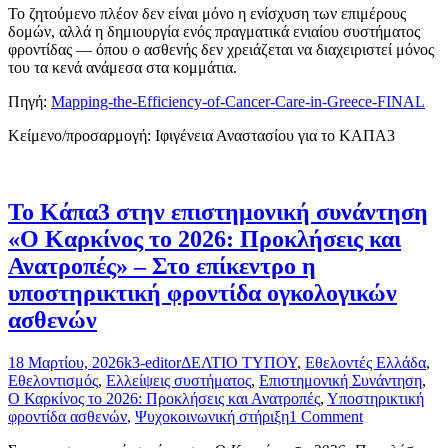
Το ζητούμενο πλέον δεν είναι μόνο η ενίσχυση των επιμέρους
δομών, αλλά η δημιουργία ενός πραγματικά ενιαίου συστήματος
φροντίδας — όπου ο ασθενής δεν χρειάζεται να διαχειριστεί μόνος
του τα κενά ανάμεσα στα κομμάτια.
Πηγή:
Mapping-the-Efficiency-of-Cancer-Care-in-Greece-FINAL
Κείμενο/προσαρμογή: Ιφιγένεια Αναστασίου για το ΚΑΠΑ3
Το Κάπα3 στην επιστημονική συνάντηση
«Ο Καρκίνος το 2026: Προκλήσεις και
Ανατροπές» – Στο επίκεντρο η
υποστηρικτική φροντίδα ογκολογικών
ασθενών
18 Μαρτίου, 2026
k3-editor
ΔΕΛΤΙΟ ΤΥΠΟΥ
,
Εθελοντές Ελλάδα
,
Εθελοντισμός
,
Ελλείψεις συστήματος
,
Επιστημονική Συνάντηση
,
Ο Καρκίνος το 2026: Προκλήσεις και Ανατροπές
,
Υποστηρικτική
φροντίδα ασθενών
,
Ψυχοκοινωνική στήριξη
1 Comment