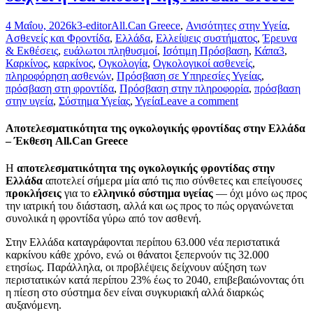
4 Μαΐου, 2026
k3-editor
All.Can Greece
,
Ανισότητες στην Υγεία
,
Ασθενείς και Φροντίδα
,
Ελλάδα
,
Ελλείψεις συστήματος
,
Έρευνα
& Εκθέσεις
,
ευάλωτοι πληθυσμοί
,
Ισότιμη Πρόσβαση
,
Κάπα3
,
Καρκίνος
,
καρκίνος
,
Ογκολογία
,
Ογκολογικοί ασθενείς
,
πληροφόρηση ασθενών
,
Πρόσβαση σε Υπηρεσίες Υγείας
,
πρόσβαση στη φροντίδα
,
Πρόσβαση στην πληροφορία
,
πρόσβαση
στην υγεία
,
Σύστημα Υγείας
,
Υγεία
Leave a comment
Αποτελεσματικότητα της ογκολογικής φροντίδας στην Ελλάδα
– Έκθεση All.Can Greece
Η
αποτελεσματικότητα της ογκολογικής φροντίδας στην
Ελλάδα
αποτελεί σήμερα μία από τις πιο σύνθετες και επείγουσες
προκλήσεις
για το
ελληνικό σύστημα υγείας
— όχι μόνο ως προς
την ιατρική του διάσταση, αλλά και ως προς το πώς οργανώνεται
συνολικά η φροντίδα γύρω από τον ασθενή.
Στην Ελλάδα καταγράφονται περίπου 63.000 νέα περιστατικά
καρκίνου κάθε χρόνο, ενώ οι θάνατοι ξεπερνούν τις 32.000
ετησίως. Παράλληλα, οι προβλέψεις δείχνουν αύξηση των
περιστατικών κατά περίπου 23% έως το 2040, επιβεβαιώνοντας ότι
η πίεση στο σύστημα δεν είναι συγκυριακή αλλά διαρκώς
αυξανόμενη.