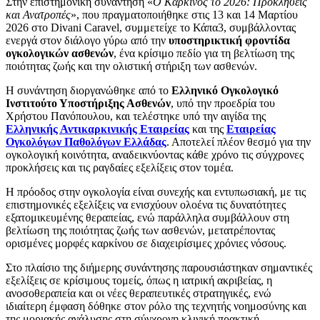
Στην επιστημονική συνάντηση «
Ο Καρκίνος το 2026: Προκλήσεις
και Ανατροπές
», που πραγματοποιήθηκε στις 13 και 14 Μαρτίου
2026 στο Divani Caravel, συμμετείχε το Κάπα3, συμβάλλοντας
ενεργά στον διάλογο γύρω από την
υποστηρικτική φροντίδα
ογκολογικών ασθενών
, ένα κρίσιμο πεδίο για τη βελτίωση της
ποιότητας ζωής και την ολιστική στήριξη των ασθενών.
Η συνάντηση διοργανώθηκε από το
Ελληνικό Ογκολογικό
Ινστιτούτο Υποστήριξης Ασθενών
, υπό την προεδρία του
Χρήστου Πανόπουλου, και τελέστηκε υπό την αιγίδα της
Ελληνικής Αντικαρκινικής Εταιρείας
και της
Εταιρείας
Ογκολόγων Παθολόγων Ελλάδας
. Αποτελεί πλέον θεσμό για την
ογκολογική κοινότητα, αναδεικνύοντας κάθε χρόνο τις σύγχρονες
προκλήσεις και τις ραγδαίες εξελίξεις στον τομέα.
Η πρόοδος στην ογκολογία είναι συνεχής και εντυπωσιακή, με τις
επιστημονικές εξελίξεις να ενισχύουν ολοένα τις δυνατότητες
εξατομικευμένης θεραπείας, ενώ παράλληλα συμβάλλουν στη
βελτίωση της ποιότητας ζωής των ασθενών, μετατρέποντας
ορισμένες μορφές καρκίνου σε διαχειρίσιμες χρόνιες νόσους.
Στο πλαίσιο της διήμερης συνάντησης παρουσιάστηκαν σημαντικές
εξελίξεις σε κρίσιμους τομείς, όπως η ιατρική ακριβείας, η
ανοσοθεραπεία και οι νέες θεραπευτικές στρατηγικές, ενώ
ιδιαίτερη έμφαση δόθηκε στον ρόλο της τεχνητής νοημοσύνης και
της μοριακής ανάλυσης στη σύγχρονη κλινική πρακτική.