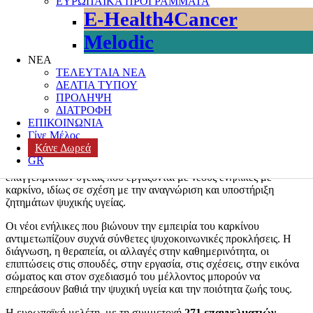
ΕΥΡΩΠΑΪΚΑ ΠΡΟΓΡΑΜΜΑΤΑ
Ενδυνάμωση Ασθενών
,
Ενημέρωση & Ευαισθητοποίηση
,
E-Health4Cancer
Επιστημονική Πληροφόρηση
,
ΚΑΡΚΙΝΟΣ
,
ΟΓΚΟΛΟΓΙΚΟΙ
ΑΣΘΕΝΕΙΣ
,
Ολιστική Ογκολογική Φροντίδα
,
ΠΟΙΟΤΗΤΑ ΣΤΗΝ
Melodic
ΟΓΚΟΛΟΓΙΚΗ ΦΡΟΝΤΙΔΑ
,
ΨΥΧΟΚΟΙΝΩΝΙΚΗ
ΥΠΟΣΤΗΡΙΞΗ
Leave a comment
ΝΕΑ
ΤΕΛΕΥΤΑΙΑ ΝΕΑ
Το Κάπα3 συμμετέχει στη νέα επιστημονική δημοσίευση του
ΔΕΛΤΙΑ ΤΥΠΟΥ
ευρωπαϊκού έργου
MELODIC
, με τίτλο:
ΠΡΟΛΗΨΗ
ΔΙΑΤΡΟΦΗ
“Educational Needs Regarding Mental Health of Professionals
ΕΠΙΚΟΙΝΩΝΙΑ
Working with Young Adults with Cancer: A European Survey.”
Γίνε Μέλος
Κάνε Δωρεά
Η δημοσίευση εξετάζει ένα ιδιαίτερα κρίσιμο ζήτημα για τη
GR
σύγχρονη ογκολογική φροντίδα: τις εκπαιδευτικές ανάγκες των
επαγγελματιών υγείας που εργάζονται με νέους ενήλικες με
καρκίνο, ιδίως σε σχέση με την αναγνώριση και υποστήριξη
ζητημάτων ψυχικής υγείας.
Οι νέοι ενήλικες που βιώνουν την εμπειρία του καρκίνου
αντιμετωπίζουν συχνά σύνθετες ψυχοκοινωνικές προκλήσεις. Η
διάγνωση, η θεραπεία, οι αλλαγές στην καθημερινότητα, οι
επιπτώσεις στις σπουδές, στην εργασία, στις σχέσεις, στην εικόνα
σώματος και στον σχεδιασμό του μέλλοντος μπορούν να
επηρεάσουν βαθιά την ψυχική υγεία και την ποιότητα ζωής τους.
Η ευρωπαϊκή μελέτη, με τη συμμετοχή
271 επαγγελματιών