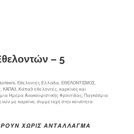
θελοντών – 5
lunteers
,
Εθελοντές Ελλάδα
,
ΕΘΕΛΟΝΤΙΣΜΟΣ
,
α
,
ΚΑΠΑ3
,
Κάπα3 εθελοντές
,
καρκίνος και
μια Ημέρα Ανακουφιστικής Φροντίδας
,
Παγκόσμια
ενών με καρκίνο
,
συμμετοχή στην κοινότητα
ΈΡΟΥΝ ΧΩΡΊΣ ΑΝΤΆΛΛΑΓΜΑ