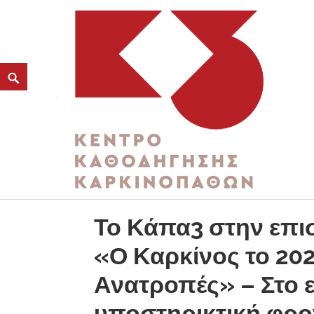
ΚΑΤΗΓΟΡΊΑ:
ΕΘΕΛΟΝΤΈΣ ΕΛΛΆΔΑ
K3
ΚΕΝΤΡΟ ΚΑΘΟΔΗΓΗΣΗΣ ΚΑΡΚΙΝΟΠΑΘΩΝ
Το Κάπα3 στην επι
«Ο Καρκίνος το 202
Ανατροπές» – Στο 
υποστηρικτική φρο