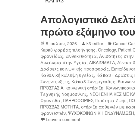
Απολογιστικό Δελτί
πρώτο εξάμηνο του
8 Ιουλίου, 2026
k3-editor
Cancer Ca
Kapa3 φορέας πλοήγησης
,
Oncology
,
Patient 
φροντίδας
,
ανθεκτικότητα
,
Ανισότητες στην
Δικαίωμα στην Υγεία
,
ΔΙΚΑΙΩΜΑΤΑ
,
Δίκτυα 
Δράσεις κοινωνικής προσφοράς
,
Εκπαίδευση
Καθολική κάλυψη υγείας
,
Κάπα3 - Δράσεις
Συνεντεύξεις
,
Κάπα3-Συνεργασίες
,
Κοινωικ
ΠΡΟΣΤΑΣΙΑ
,
κοινωνική στήριξη
,
Κοινωνικοοικ
Τεχνητής Νοημοσύνης
,
ΝΕΟΙ ΕΝΗΛΙΚΕΣ ΜΕ Κ
Φροντίδα
,
ΠΛΗΡΟΦΟΡΙΕΣ
,
Ποιότητα Ζωής
,
ΠΟ
ΠΡΟΣΒΑΣΙΜΟΤΗΤΑ
,
στήριξη ασθενών με καρ
φροντιστών
,
ΨΥΧΟΚΟΙΝΩΝΙΚΗ ΕΝΔΥΝΑΜΩΣΗ
Leave a comment