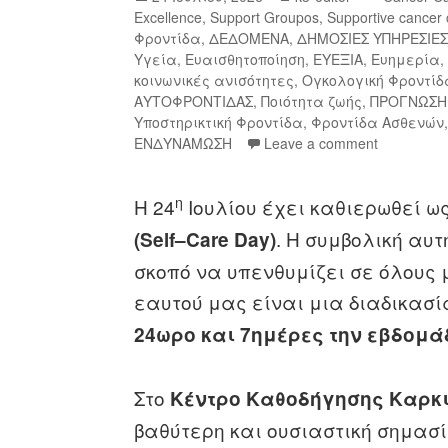
Excellence
,
Support Groupos
,
Supportive cancer 
Φροντίδα
,
ΔΕΔΟΜΕΝΑ
,
ΔΗΜΟΣΙΕΣ ΥΠΗΡΕΣΙΕ
Υγεία
,
Ευαισθητοποίηση
,
ΕΥΕΞΙΑ
,
Ευημερία
κοινωνικές ανισότητες
,
Ογκολογική Φροντίδ
ΑΥΤΟΦΡΟΝΤΙΔΑΣ
,
Ποιότητα ζωής
,
ΠΡΟΓΝΩΣΗ
Υποστηρικτική Φροντίδα
,
Φροντίδα Ασθενών
ΕΝΔΥΝΑΜΩΣΗ
Leave a comment
η
Η 24
Ιουλίου έχει καθιερωθεί ω
. Η συμβολική αυτ
(
Self
–
Care
Day
)
σκοπό να υπενθυμίζει σε όλους μ
εαυτού μας είναι μια διαδικασί
24ωρο και 7ημέρες την εβδομ
Στο
Κέντρο Καθοδήγησης Καρκ
βαθύτερη και ουσιαστική σημασ