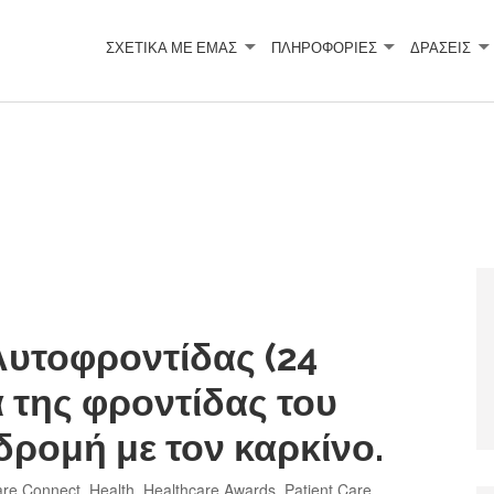
ΣΧΕΤΙΚΆ ΜΕ ΕΜΆΣ
ΠΛΗΡΟΦΟΡΙΕΣ
ΔΡΑΣΕΙΣ
υτοφροντίδας (24
α της φροντίδας του
δρομή με τον καρκίνο.
are Connect
,
Health
,
Healthcare Awards
,
Patient Care