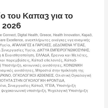
ο του Καπα3 για το
 2026
re Connect
,
Digital Health
,
Greece
,
Health Innovation
,
Kapa3
,
Care Excellence
,
ανεκπλήρωτες ανάγκες υγειονομικής
 Υγεία
,
ΑΠΑΛΛΑΓΕΣ & ΠΑΡΟΧΕΣ
,
ΔΕΔΟΜΕΝΑ ΥΓΕΙΑΣ
,
& Συνεργασίες Υγεία
,
ΔΙΚΤΥΑ ΕΜΠΕΙΡΟΓΝΩΜΟΣΥΝΗΣ
,
 & Ευαισθητοποίηση
,
ΕΛΛΑΔΑ
,
Έρευνα και Μελέτες
,
 και παρεμβάσεις
,
Κάπα3 εθελοντές
,
Κάπα3-
ή Υποστήριξη
,
κοινωνικές ανισότητες
,
ΚΟΙΝΩΝΙΚΗ
ονομικές ανισότητες
,
Μπροστά στην πρόκληση της
ΑΡΚΙΝΟ
,
ΟΓΚΟΛΟΓΙΚΟΙ ΑΣΘΕΝΕΙΣ
,
Ολιστική Ογκολογική
ΙΟΤΗΤΑ ΣΤΗΝ ΟΓΚΟΛΟΓΙΚΗ ΦΡΟΝΤΙΔΑ
,
κίνο
,
Συνεργασίες Κάπα3
,
ΥΓΕΙΑ
,
Υποστήριξη
,
ψυχοκοινωνική υποστήριξη
,
Ψυχολογική Υποστήριξη