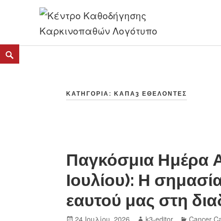
K3
ΚΕΝΤΡΟ ΚΑΘΟΔΗΓΗΣΗΣ ΚΑΡΚΙΝΟΠΑΘΩΝ
ΚΑΤΗΓΟΡΊΑ:
ΚΆΠΑ3 ΕΘΕΛΟΝΤΈΣ
Παγκόσμια Ημέρα Α
Ιουλίου): Η σημασί
εαυτού μας στη δια
24 Ιουλίου, 2026
k3-editor
Cancer C