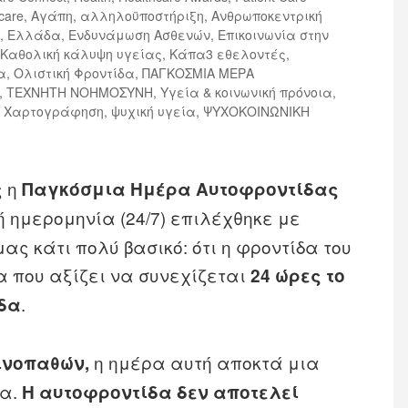
care
,
Αγάπη
,
αλληλοϋποστήριξη
,
Ανθρωποκεντρική
Σ
,
Ελλάδα
,
Ενδυνάμωση Ασθενών
,
Επικοινωνία στην
,
Καθολική κάλυψη υγείας
,
Κάπα3 εθελοντές
,
α
,
Ολιστική Φροντίδα
,
ΠΑΓΚΟΣΜΙΑ ΜΕΡΑ
,
ΤΕΧΝΗΤΗ ΝΟΗΜΟΣΥΝΗ
,
Υγεία & κοινωνική πρόνοια
,
,
Χαρτογράφηση
,
ψυχική υγεία
,
ΨΥΧΟΚΟΙΝΩΝΙΚΗ
ς η
Παγκόσμια Ημέρα Αυτοφροντίδας
ή ημερομηνία (24/7) επιλέχθηκε με
ας κάτι πολύ βασικό: ότι η φροντίδα του
α που αξίζει να συνεχίζεται
24 ώρες το
.
άδα
η ημέρα αυτή αποκτά μια
ινοπαθών,
ία.
Η αυτοφροντίδα δεν αποτελεί