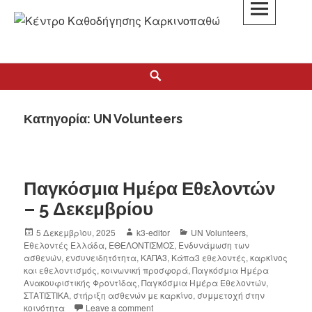
K3
ΚΕΝΤΡΟ ΚΑΘΟΔΗΓΗΣΗΣ ΚΑΡΚΙΝΟΠΑΘΩΝ
Κατηγορία:
UN Volunteers
Παγκόσμια Ημέρα Εθελοντών
– 5 Δεκεμβρίου
5 Δεκεμβρίου, 2025
k3-editor
UN Volunteers
,
Εθελοντές Ελλάδα
,
ΕΘΕΛΟΝΤΙΣΜΟΣ
,
Ενδυνάμωση των
ασθενών
,
ενσυνειδητότητα
,
ΚΑΠΑ3
,
Κάπα3 εθελοντές
,
καρκίνος
και εθελοντισμός
,
κοινωνική προσφορά
,
Παγκόσμια Ημέρα
Ανακουφιστικής Φροντίδας
,
Παγκόσμια Ημέρα Εθελοντών
,
ΣΤΑΤΙΣΤΙΚΑ
,
στήριξη ασθενών με καρκίνο
,
συμμετοχή στην
κοινότητα
Leave a comment