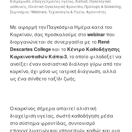
Ενημέρωση
,
επαγγελματίες υγείας
,
Κάπα3
,
Ογκολογικοί
ασθενείς
,
Ολιστική Ογκολογική Φροντίδα
,
Πρόληψη & Screening
,
Σεμινάρια / Webinars
,
Τεχνολογία & Υγεία
,
Φροντιστές
Με αφορμή την Παγκόσμια Ημέρα κατά του
Καρκίνου, σας προσκαλούμε στο
webinar
που
διοργανώνεται σε συνεργασία με το
René
Descartes College
και το
Κέντρο Καθοδήγησης
Καρκινοπαθών Κάπα-3
, το οποίο φιλοδοξεί να
ανοίξει έναν ουσιαστικό διάλογο γύρω από τον
καρκίνο, όχι μόνο ως ιατρική διάγνωση, αλλά
ως ένα σύνθετο ταξίδι ζωής.
Ο καρκίνος σήμερα απαιτεί ολιστική
διαχείριση υγείας, σωστή καθοδήγηση μέσα
στο σύστημα φροντίδας, συντονισμό
επαγγελματιών και υπηρεσιών, καθώς και μια