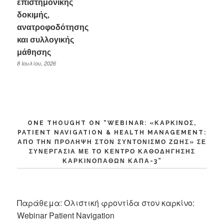
επιστημονικής
δοκιμής,
ανατροφοδότησης
και συλλογικής
μάθησης
8 Ιουλίου, 2026
ONE THOUGHT ON “
WEBINAR: «ΚΑΡΚΊΝΟΣ,
PATIENT NAVIGATION & HEALTH MANAGEMENT:
ΑΠΌ ΤΗΝ ΠΡΌΛΗΨΗ ΣΤΟΝ ΣΥΝΤΟΝΙΣΜΌ ΖΩΉΣ» ΣΕ
ΣΥΝΕΡΓΑΣΊΑ ΜΕ ΤΟ ΚΈΝΤΡΟ ΚΑΘΟΔΉΓΗΣΗΣ
ΚΑΡΚΙΝΟΠΑΘΏΝ ΚΆΠΑ-3
”
Παράθεμα:
Ολιστική φροντίδα στον καρκίνο:
Webinar Patient Navigation