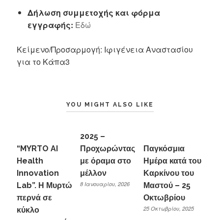
Δήλωση συμμετοχής και φόρμα
εγγραφής:
Εδώ
Κείμενο/Προσαρμογή: Ιφιγένεια Αναστασίου
για το Κάπα3
YOU MIGHT ALSO LIKE
2025 –
“MYRTO AI
Προχωρώντας
Παγκόσμια
Health
με όραμα στο
Ημέρα κατά του
Innovation
μέλλον
Καρκίνου του
8 Ιανουαρίου, 2026
Lab”. Η Μυρτώ
Μαστού – 25
περνά σε
Οκτωβρίου
25 Οκτωβρίου, 2025
κύκλο