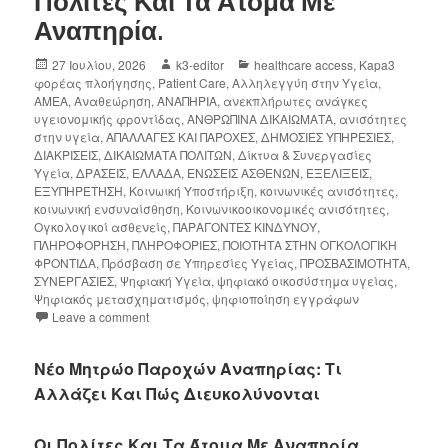
Πολίτες Και Τα Άτομα Με
Αναπηρία.
27 Ιουλίου, 2026
k3-editor
healthcare access
,
Kapa3
φορέας πλοήγησης
,
Patient Care
,
Αλληλεγγύη στην Υγεία
,
ΑΜΕΑ
,
Αναθεώρηση
,
ΑΝΑΠΗΡΙΑ
,
ανεκπλήρωτες ανάγκες
υγειονομικής φροντίδας
,
ΑΝΘΡΩΠΙΝΑ ΔΙΚΑΙΩΜΑΤΑ
,
ανισότητες
στην υγεία
,
ΑΠΑΛΛΑΓΕΣ ΚΑΙ ΠΑΡΟΧΕΣ
,
ΔΗΜΟΣΙΕΣ ΥΠΗΡΕΣΙΕΣ
,
ΔΙΑΚΡΙΣΕΙΣ
,
ΔΙΚΑΙΩΜΑΤΑ ΠΟΛΙΤΩΝ
,
Δίκτυα & Συνεργασίες
Υγεία
,
ΔΡΑΣΕΙΣ
,
ΕΛΛΑΔΑ
,
ΕΝΩΣΕΙΣ ΑΣΘΕΝΩΝ
,
ΕΞΕΛΙΞΕΙΣ
,
ΕΞΥΠΗΡΕΤΗΣΗ
,
Κοινωική Υποστήριξη
,
κοινωνικές ανισότητες
,
κοινωνική ενσυναίσθηση
,
Κοινωνικοοικονομικές ανισότητες
,
Ογκολογικοί ασθενείς
,
ΠΑΡΑΓΟΝΤΕΣ ΚΙΝΔΥΝΟΥ
,
ΠΛΗΡΟΦΟΡΗΣΗ
,
ΠΛΗΡΟΦΟΡΙΕΣ
,
ΠΟΙΟΤΗΤΑ ΣΤΗΝ ΟΓΚΟΛΟΓΙΚΗ
ΦΡΟΝΤΙΔΑ
,
Πρόσβαση σε Υπηρεσίες Υγείας
,
ΠΡΟΣΒΑΣΙΜΟΤΗΤΑ
,
ΣΥΝΕΡΓΑΣΙΕΣ
,
Ψηφιακή Υγεία
,
ψηφιακό οικοσύστημα υγείας
,
Ψηφιακός μετασχηματισμός
,
ψηφιοποίηση εγγράφων
Leave a comment
Νέο Μητρώο Παροχών Αναπηρίας: Τι
Αλλάζει Και Πώς Διευκολύνονται
Οι Πολίτες Και Τα Άτομα Με Αναπηρία.