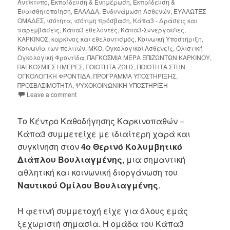
Αντίκτυπο
,
Εκπαίδευση & Ενημέρωση
,
Εκπαίδευση &
Ευαισθητοποίηση
,
ΕΛΛΑΔΑ
,
Ενδυνάμωση Ασθενών
,
ΕΥΑΛΩΤΕΣ
ΟΜΑΔΕΣ
,
ισότητα
,
ισότιμη πρόσβαση
,
Κάπα3 - Δράσεις και
παρεμβάσεις
,
Κάπα3 εθελοντές
,
Κάπα3-Συνεργασίες
,
ΚΑΡΚΙΝΟΣ
,
καρκίνος και εθελοντισμός
,
Κοινωική Υποστήριξη
,
Κοινωνία των πολιτών
,
ΜΚΟ
,
Ογκολογικοί Ασθενείς
,
Ολιστική
Ογκολογική Φροντίδα
,
ΠΑΓΚΟΣΜΙΑ ΜΕΡΑ ΕΠΙΖΩΝΤΩΝ ΚΑΡΚΙΝΟΥ
,
ΠΑΓΚΟΣΜΙΕΣ ΗΜΕΡΕΣ
,
ΠΟΙΟΤΗΤΑ ΖΩΗΣ
,
ΠΟΙΟΤΗΤΑ ΣΤΗΝ
ΟΓΚΟΛΟΓΙΚΗ ΦΡΟΝΤΙΔΑ
,
ΠΡΟΓΡΑΜΜΑ ΥΠΟΣΤΗΡΙΞΗΣ
,
ΠΡΟΣΒΑΣΙΜΟΤΗΤΑ
,
ΨΥΧΟΚΟΙΝΩΝΙΚΗ ΥΠΟΣΤΗΡΙΞΗ
Leave a comment
Το Κέντρο Καθοδήγησης Καρκινοπαθών –
Κάπα3 συμμετείχε με ιδιαίτερη χαρά και
συγκίνηση στον
4ο Θερινό Κολυμβητικό
Διάπλου Βουλιαγμένης
, μια σημαντική
αθλητική και κοινωνική διοργάνωση του
Ναυτικού Ομίλου Βουλιαγμένης
.
Η φετινή συμμετοχή είχε για όλους εμάς
ξεχωριστή σημασία. Η ομάδα του Κάπα3