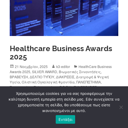
Healthcare Business Awards
2025
21 Νοεμβρίου, 2025
k3-editor
HealthCare Business
Awards 2025
,
SILVER AWARD
,
Βιωματικές Συναντήσεις
,
ΒΡΑΒΕΥΣΗ
,
ΔΕΛΤΙΟ ΤΥΠΟΥ
,
ΔΙΑΚΡΙΣΕΙΣ
,
Διατροφή & Ψυχική
Υγεία
,
Ολιστική Ογκολογική Φροντίδα
,
ΠΑΝΕΠΙΣΤΗΜΙΑ
,
Πσνεπιστήμιο Πελοποννήσου Ε.Β.Ε.Υ.
,
ΣΥΝΕΡΓΑΣΙΕΣ
1 Comment
Χρησιμοποιούμε cookies για να σας προσφέρουμε την
καλύτερη δυνατή εμπειρία στη σελίδα μας. Εάν συνεχίσετε να
χρησιμοποιείτε τη σελίδα, θα υποθέσουμε πως είστε
Το ΚΑΠΑ3, σε συνεργασία με το Εργαστήριο
ικανοποιημένοι με αυτό.
Βασικών Επιστημών Υγείας του Τμήματος
Εντάξει
Νοσηλευτικής του Πανεπιστημίου