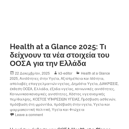
Health at a Glance 2025: Τι
δείχνουν τα νέα στοιχεία του
ΟΟΣΑ για την Ελλάδα
22 Δεκεμβρίου, 2025
k3-editor
Health at a Glance
2025
,
Ανισότητες στην Υγεία
,
Αξιοπρέπεια και Ισότητα
,
απολαβές επαγγελματιών υγείας
,
Δημόσια Υγεία
,
ΔΙΑΚΡΙΣΕΙΣ
,
έκθεση ΟΟΣΑ
,
Ελλάδα
,
έξοδα υγείας
,
κοινωνικές ανισότητες
,
Κοινωνικοοικονομικές ανισότητες
,
Κόστος υγειονομικής
περίθαλψης
,
ΚΟΣΤΟΣ ΥΠΗΡΕΣΙΩΝ ΥΓΕΙΑΣ
,
Πρόσβαση ασθενών
,
πρόσβαση στη φροντίδα
,
πρόσβαση στην υγεία
,
Υγεία και
φαρμακευτική πολιτική
,
Υγεία και Φτώχεια
Leave a comment