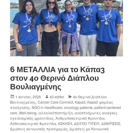
6 ΜΕΤΑΛΛΙΑ για το Κάπα3
στον 4ο Θερινό Διάπλου
Βουλιαγμένης
1 Ιουνίου, 2026
k3-editor
4ο Θερινό Διάπλου
Βουλιαγμένης
,
Cancer Care Connect
,
Kapa3
,
Kapa3 φορέας
πλοήγησης
,
NGO in Healthcare
,
oncology patients
,
patient-centered
care
,
Well-being
,
αλληλοϋποστήριξη
,
ανεκπλήρωτες ανάγκες
υγειονομικής φροντίδας
,
Ανθρωποκεντρική Φροντίδα
,
Ασθενοκεντρική Φροντίδα
,
ΑΣΚΗΣΗ
,
ΔΕΛΤΙΟ ΤΥΠΟΥ
,
ΔΙΑΚΡΙΣΕΙΣ
,
Δράσεις κοινωνικής προσφοράς
,
Δράσεις με Κοινωνικό