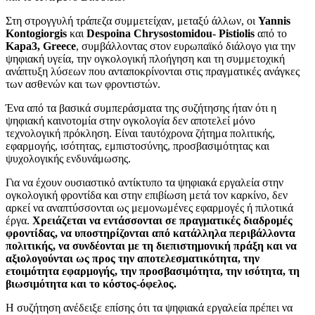
Στη στρογγυλή τράπεζα συμμετείχαν, μεταξύ άλλων, οι
Yannis
Kontogiorgis
και
Despoina Chrysostomidou- Pistiolis
από το
Kapa3, Greece
, συμβάλλοντας στον ευρωπαϊκό διάλογο για την
ψηφιακή υγεία, την ογκολογική πλοήγηση και τη συμμετοχική
ανάπτυξη λύσεων που ανταποκρίνονται στις πραγματικές ανάγκες
των ασθενών και των φροντιστών.
Ένα από τα βασικά συμπεράσματα της συζήτησης ήταν ότι η
ψηφιακή καινοτομία στην ογκολογία δεν αποτελεί μόνο
τεχνολογική πρόκληση. Είναι ταυτόχρονα ζήτημα πολιτικής,
εφαρμογής, ισότητας, εμπιστοσύνης, προσβασιμότητας και
ψυχολογικής ενδυνάμωσης.
Για να έχουν ουσιαστικό αντίκτυπο τα ψηφιακά εργαλεία στην
ογκολογική φροντίδα και στην επιβίωση μετά τον καρκίνο, δεν
αρκεί να αναπτύσσονται ως μεμονωμένες εφαρμογές ή πιλοτικά
έργα.
Χρειάζεται να εντάσσονται σε πραγματικές διαδρομές
φροντίδας, να υποστηρίζονται από κατάλληλα περιβάλλοντα
πολιτικής, να συνδέονται με τη διεπιστημονική πράξη και να
αξιολογούνται ως προς την αποτελεσματικότητα, την
ετοιμότητα εφαρμογής, την προσβασιμότητα, την ισότητα, τη
βιωσιμότητα και το κόστος-όφελος.
Η συζήτηση ανέδειξε επίσης ότι τα ψηφιακά εργαλεία πρέπει να