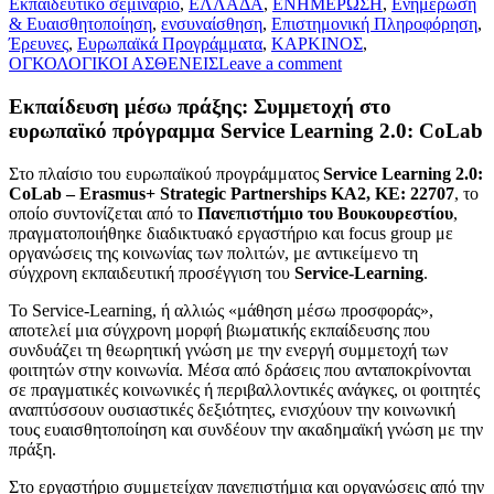
Εκπαιδευτικό σεμινάριο
,
ΕΛΛΑΔΑ
,
ΕΝΗΜΕΡΩΣΗ
,
Ενημέρωση
& Ευαισθητοποίηση
,
ενσυναίσθηση
,
Επιστημονική Πληροφόρηση
,
Έρευνες
,
Ευρωπαϊκά Προγράμματα
,
ΚΑΡΚΙΝΟΣ
,
ΟΓΚΟΛΟΓΙΚΟΙ ΑΣΘΕΝΕΙΣ
Leave a comment
Εκπαίδευση μέσω πράξης: Συμμετοχή στο
ευρωπαϊκό πρόγραμμα Service Learning 2.0: CoLab
Στο πλαίσιο του ευρωπαϊκού προγράμματος
Service Learning 2.0:
CoLab – Erasmus+ Strategic Partnerships KA2, ΚΕ: 22707
, το
οποίο συντονίζεται από το
Πανεπιστήμιο του Βουκουρεστίου
,
πραγματοποιήθηκε διαδικτυακό εργαστήριο και focus group με
οργανώσεις της κοινωνίας των πολιτών, με αντικείμενο τη
σύγχρονη εκπαιδευτική προσέγγιση του
Service-Learning
.
Το Service-Learning, ή αλλιώς «μάθηση μέσω προσφοράς»,
αποτελεί μια σύγχρονη μορφή βιωματικής εκπαίδευσης που
συνδυάζει τη θεωρητική γνώση με την ενεργή συμμετοχή των
φοιτητών στην κοινωνία. Μέσα από δράσεις που ανταποκρίνονται
σε πραγματικές κοινωνικές ή περιβαλλοντικές ανάγκες, οι φοιτητές
αναπτύσσουν ουσιαστικές δεξιότητες, ενισχύουν την κοινωνική
τους ευαισθητοποίηση και συνδέουν την ακαδημαϊκή γνώση με την
πράξη.
Στο εργαστήριο συμμετείχαν πανεπιστήμια και οργανώσεις από την