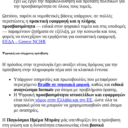
έχει ως έργο την παρακολούθηση και πρόταση πολιτικών για
την προσβασιμότητα σε όλους τους τομείς.
Ωστόσο, παρότι οι νομοθετικές βάσεις υπάρχουν, σε πολλές
περιπτώσεις η
πρακτική εφαρμογή και η πλήρης
προσβασιμότητα
— ειδικά στον ψηφιακό τομέα και στις υποδομές
— παραμένουν ζητήματα σε εξέλιξη, με την κοινωνία και τους
φορείς να συνεχίζουν να εργάζονται για ουσιαστική εφαρμογή.
ΕΕΔΑ – Greece NCHR
Ψηφιακή και σύγχρονη πρόσβαση
Η πρόοδος στην τεχνολογία έχει ανοίξει νέους δρόμους για την
πρόσβαση στην πληροφορία πέρα από τα κλασικά έντυπα:
Υπάρχουν υπηρεσίες και πρωτοβουλίες που μεταφέρουν
περιεχόμενο
Braille σε ψηφιακή μορφή
, καθώς και
ειδικά
αναγνώσιμα formats
για άτομα με προβλήματα όρασης.
Η Ψηφιακή
προσβασιμότητα ιστοσελίδων και εφαρμογών
είναι πλέον
νόμος στην Ελλάδα και την ΕΕ
, ώστε όλα τα
ψηφιακά μέσα να μπορούν να χρησιμοποιηθούν από άτομα
με αναπηρίες.
Η
Παγκόσμια Ημέρα Μπράιγ
μάς υπενθυμίζει ότι η πρόσβαση
στη γνώση και η δυνατότητα επικοινωνίας είναι
βασικά