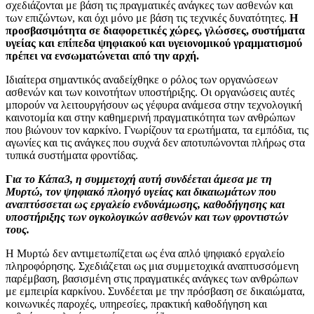
σχεδιάζονται με βάση τις πραγματικές ανάγκες των ασθενών και
των επιζώντων, και όχι μόνο με βάση τις τεχνικές δυνατότητες.
Η
προσβασιμότητα σε διαφορετικές χώρες, γλώσσες, συστήματα
υγείας και επίπεδα ψηφιακού και υγειονομικού γραμματισμού
πρέπει να ενσωματώνεται από την αρχή.
Ιδιαίτερα σημαντικός αναδείχθηκε ο ρόλος των οργανώσεων
ασθενών και των κοινοτήτων υποστήριξης. Οι οργανώσεις αυτές
μπορούν να λειτουργήσουν ως γέφυρα ανάμεσα στην τεχνολογική
καινοτομία και στην καθημερινή πραγματικότητα των ανθρώπων
που βιώνουν τον καρκίνο. Γνωρίζουν τα ερωτήματα, τα εμπόδια, τις
αγωνίες και τις ανάγκες που συχνά δεν αποτυπώνονται πλήρως στα
τυπικά συστήματα φροντίδας.
Γ
ια το Κάπα3, η συμμετοχή αυτή συνδέεται άμεσα με τη
Μυρτώ, τον ψηφιακό πλοηγό υγείας και δικαιωμάτων που
αναπτύσσεται ως εργαλείο ενδυνάμωσης, καθοδήγησης και
υποστήριξης των ογκολογικών ασθενών και των φροντιστών
τους.
Η Μυρτώ δεν αντιμετωπίζεται ως ένα απλό ψηφιακό εργαλείο
πληροφόρησης. Σχεδιάζεται ως μια συμμετοχικά αναπτυσσόμενη
παρέμβαση, βασισμένη στις πραγματικές ανάγκες των ανθρώπων
με εμπειρία καρκίνου. Συνδέεται με την πρόσβαση σε δικαιώματα,
κοινωνικές παροχές, υπηρεσίες, πρακτική καθοδήγηση και