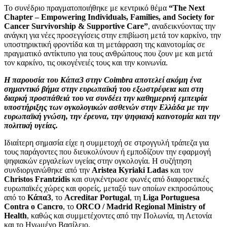
Το συνέδριο πραγματοποιήθηκε με κεντρικό θέμα
“The Next
Chapter – Empowering Individuals, Families, and Society for
Cancer Survivorship & Supportive Care”
, αναδεικνύοντας την
ανάγκη για νέες προσεγγίσεις στην επιβίωση μετά τον καρκίνο, την
υποστηρικτική φροντίδα και τη μετάφραση της καινοτομίας σε
πραγματικό αντίκτυπο για τους ανθρώπους που ζουν με και μετά
τον καρκίνο, τις οικογένειές τους και την κοινωνία.
Η παρουσία του Κάπα3 στην Coimbra αποτελεί ακόμη ένα
σημαντικό βήμα στην ευρωπαϊκή του εξωστρέφεια και στη
διαρκή προσπάθειά του να συνδέει την καθημερινή εμπειρία
υποστήριξης των ογκολογικών ασθενών στην Ελλάδα με την
ευρωπαϊκή γνώση, την έρευνα, την ψηφιακή καινοτομία και την
πολιτική υγείας.
Ιδιαίτερη σημασία είχε η συμμετοχή σε στρογγυλή τράπεζα για
τους παράγοντες που διευκολύνουν ή εμποδίζουν την εφαρμογή
ψηφιακών εργαλείων υγείας στην ογκολογία. Η συζήτηση
συνδιοργανώθηκε από την
Aristea Kyriaki Ladas
και τον
Christos Frantzidis
και συγκέντρωσε φωνές από διαφορετικές
ευρωπαϊκές χώρες και φορείς, μεταξύ των οποίων εκπροσώπους
από το
Κάπα3
, το
Acreditar Portugal
, τη
Liga Portuguesa
Contra o Cancro
, το
ORCO / Madrid Regional Ministry of
Health
, καθώς και συμμετέχοντες από την Πολωνία, τη Λετονία
και το Ηνωμένο Βασίλειο.