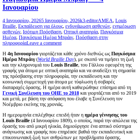
Ιανουαρίου
4 Ιανουαρίου, 2026
5 Ιανουαρίου, 2026
k3-editor
AMEA
,
Louis
Braille
,
Εκπαίδευση για όλους
,
ενδυνάμωση ασθενών
,
ενημέρωση
ασθενών
,
Ισότιμη Πρόσβαση
,
Οπτική αναπηρία
,
Παγκόσμια
Ημέρα
,
Παγκόσμια Ημέρα Μπράιγ
,
Πρόσβαση στην
πληροφορία
Leave a comment
Η
4η Ιανουαρίου
γιορτάζεται κάθε χρόνο διεθνώς ως
Παγκόσμια
Ημέρα Μπράιγ
(
World Braille Day
), με σκοπό να τιμήσει τη ζωή
και την κληρονομιά του
Louis Braille
, του Γάλλου εφευρέτη της
γραφής για άτομα με οπτική αναπηρία και να αναδείξει τη σημασία
της πρόσβασης στην πληροφορία, την εκπαίδευση και την
κοινωνική συμμετοχή για άτομα με τύφλωση ή σοβαρές
διαταραχές όρασης. Η ημέρα αυτή καθιερώθηκε επίσημα από τη
Γενική Συνέλευση του ΟΗΕ το 2018
και γιορτάζεται από το 2019
και μετά, με βάση την απόφαση που έλαβε η Συνέλευση τον
Νοέμβριο εκείνης της χρονιάς.
Η ημερομηνία επιλέχθηκε επειδή ήταν η
ημέρα γέννησης του
Louis Braille
(4 Ιανουαρίου 1809), ο οποίος, παρά την απώλεια της
όρασής του από μικρή ηλικία, δημιούργησε ένα απτικό σύστημα
ανάγνωσης και γραφής που επηρέασε βαθιά την εκπαιδευτική και
επικοινωνιακή ζωή των ανθρώπων με προβλήματα όρασης.