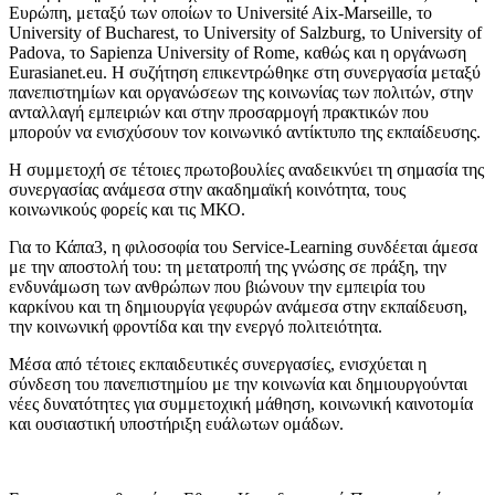
Ευρώπη, μεταξύ των οποίων το Université Aix-Marseille, το
University of Bucharest, το University of Salzburg, το University of
Padova, το Sapienza University of Rome, καθώς και η οργάνωση
Eurasianet.eu. Η συζήτηση επικεντρώθηκε στη συνεργασία μεταξύ
πανεπιστημίων και οργανώσεων της κοινωνίας των πολιτών, στην
ανταλλαγή εμπειριών και στην προσαρμογή πρακτικών που
μπορούν να ενισχύσουν τον κοινωνικό αντίκτυπο της εκπαίδευσης.
Η συμμετοχή σε τέτοιες πρωτοβουλίες αναδεικνύει τη σημασία της
συνεργασίας ανάμεσα στην ακαδημαϊκή κοινότητα, τους
κοινωνικούς φορείς και τις ΜΚΟ.
Για το Κάπα3, η φιλοσοφία του Service-Learning συνδέεται άμεσα
με την αποστολή του: τη μετατροπή της γνώσης σε πράξη, την
ενδυνάμωση των ανθρώπων που βιώνουν την εμπειρία του
καρκίνου και τη δημιουργία γεφυρών ανάμεσα στην εκπαίδευση,
την κοινωνική φροντίδα και την ενεργό πολιτειότητα.
Μέσα από τέτοιες εκπαιδευτικές συνεργασίες, ενισχύεται η
σύνδεση του πανεπιστημίου με την κοινωνία και δημιουργούνται
νέες δυνατότητες για συμμετοχική μάθηση, κοινωνική καινοτομία
και ουσιαστική υποστήριξη ευάλωτων ομάδων.