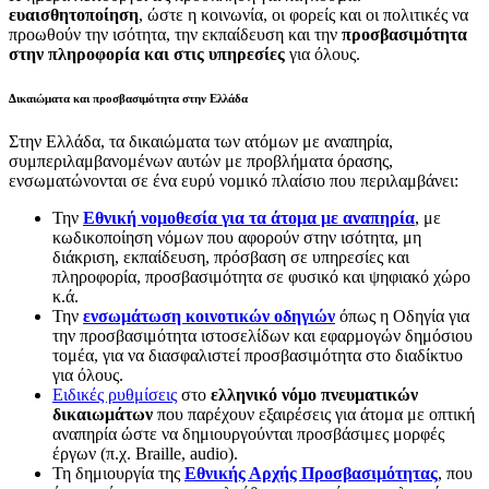
ευαισθητοποίηση
, ώστε η κοινωνία, οι φορείς και οι πολιτικές να
προωθούν την ισότητα, την εκπαίδευση και την
προσβασιμότητα
στην πληροφορία και στις υπηρεσίες
για όλους.
Δικαιώματα και προσβασιμότητα στην Ελλάδα
Στην Ελλάδα, τα δικαιώματα των ατόμων με αναπηρία,
συμπεριλαμβανομένων αυτών με προβλήματα όρασης,
ενσωματώνονται σε ένα ευρύ νομικό πλαίσιο που περιλαμβάνει:
Την
Εθνική νομοθεσία για τα άτομα με αναπηρία
, με
κωδικοποίηση νόμων που αφορούν στην ισότητα, μη
διάκριση, εκπαίδευση, πρόσβαση σε υπηρεσίες και
πληροφορία, προσβασιμότητα σε φυσικό και ψηφιακό χώρο
κ.ά.
Την
ενσωμάτωση κοινοτικών οδηγιών
όπως η Οδηγία για
την προσβασιμότητα ιστοσελίδων και εφαρμογών δημόσιου
τομέα, για να διασφαλιστεί προσβασιμότητα στο διαδίκτυο
για όλους.
Ειδικές ρυθμίσεις
στο
ελληνικό νόμο πνευματικών
δικαιωμάτων
που παρέχουν εξαιρέσεις για άτομα με οπτική
αναπηρία ώστε να δημιουργούνται προσβάσιμες μορφές
έργων (π.χ. Braille, audio).
Τη δημιουργία της
Εθνικής Αρχής Προσβασιμότητας
, που