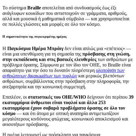
Το σύστημα
Braille
αποτελείται από συνδυασμούς έως έξι
ανάγλυφων κουκίδων που αντιστοιχούν σε γράμματα, αριθμούς,
αλλά και μουσικά ή μαθηματικά σύμβολα — και χρησιμοποιείται
σε πολλές γλώσσες και μορφές σε όλο τον κόσμο.
Η σημαντικότητα της συγκεκριμένης ημέρας
Η
Παγκόσμια Ημέρα Μπράιγ
δεν είναι απλώς μια «επέτειος» —
είναι μια υπενθύμιση για τη σημασία της
πρόσβασης στη γνώση,
στην εκπαίδευση και στις βασικές ελευθερίες
των ανθρώπων με
πρόβλημα όρασης. Σύμφωνα με τον ίδιο τον ΟΗΕ, το Braille είναι
απαραίτητο για την όσο το δυνατόν πληρέστερη
υλοποίηση των
ανθρώπινων δικαιωμάτων
των τυφλών
και μερικώς βλεπόντων
ανθρώπων, συμβάλλοντας στην πρόσβαση στην πληροφορία, την
ανεξαρτησία και την κοινωνική συμμετοχή.
Επιπλέον, οι
στατιστικές του ΟΗΕ/WHO
δείχνουν ότι περίπου
39
εκατομμύρια άνθρωποι είναι τυφλοί και άλλα 253
εκατομμύρια έχουν σοβαρά προβλήματα όρασης σε όλο τον
κόσμο
— και ότι άτομα με οπτική αναπηρία αντιμετωπίζουν
μεγαλύτερους κινδύνους φτώχειας, κοινωνικού αποκλεισμού και
ανισοτήτων πρόσβασης.
Η ημέρα λειτουργεί ως πρόσκληση για παγκόσμια