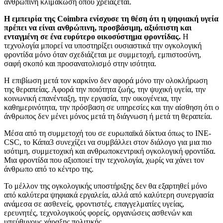
ανθρώπινη κλιμάκωση όπου χρειάζεται.
Η εμπειρία της Coimbra ενίσχυσε τη θέση ότι η ψηφιακή υγεία
πρέπει να είναι ανθρώπινη, προσβάσιμη, αξιόπιστη και
ενταγμένη σε ένα ευρύτερο οικοσύστημα φροντίδας.
Η
τεχνολογία μπορεί να υποστηρίξει ουσιαστικά την ογκολογική
φροντίδα μόνο όταν σχεδιάζεται με συμμετοχή, εμπιστοσύνη,
σαφή σκοπό και προσανατολισμό στην ισότητα.
Η επιβίωση μετά τον καρκίνο δεν αφορά μόνο την ολοκλήρωση
της θεραπείας. Αφορά την ποιότητα ζωής, την ψυχική υγεία, την
κοινωνική επανένταξη, την εργασία, την οικογένεια, την
καθημερινότητα, την πρόσβαση σε υπηρεσίες και την αίσθηση ότι ο
άνθρωπος δεν μένει μόνος μετά τη διάγνωση ή μετά τη θεραπεία.
Μέσα από τη συμμετοχή του σε ευρωπαϊκά δίκτυα όπως το INE-
CSC, το Κάπα3 συνεχίζει να συμβάλλει στον διάλογο για μια πιο
ισότιμη, συμμετοχική και ανθρωποκεντρική ογκολογική φροντίδα.
Μια φροντίδα που αξιοποιεί την τεχνολογία, χωρίς να χάνει τον
άνθρωπο από το κέντρο της.
Το μέλλον της ογκολογικής υποστήριξης δεν θα εξαρτηθεί μόνο
από καλύτερα ψηφιακά εργαλεία, αλλά από καλύτερη συνεργασία
ανάμεσα σε ασθενείς, φροντιστές, επαγγελματίες υγείας,
ερευνητές, τεχνολογικούς φορείς, οργανώσεις ασθενών και
υπεύθυνους χάραξης πολιτικής.