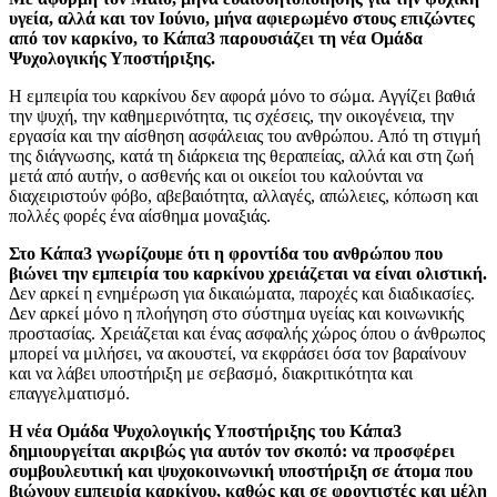
υγεία, αλλά και τον Ιούνιο, μήνα αφιερωμένο στους επιζώντες
από τον καρκίνο, το Κάπα3 παρουσιάζει τη νέα Ομάδα
Ψυχολογικής Υποστήριξης.
Η εμπειρία του καρκίνου δεν αφορά μόνο το σώμα. Αγγίζει βαθιά
την ψυχή, την καθημερινότητα, τις σχέσεις, την οικογένεια, την
εργασία και την αίσθηση ασφάλειας του ανθρώπου. Από τη στιγμή
της διάγνωσης, κατά τη διάρκεια της θεραπείας, αλλά και στη ζωή
μετά από αυτήν, ο ασθενής και οι οικείοι του καλούνται να
διαχειριστούν φόβο, αβεβαιότητα, αλλαγές, απώλειες, κόπωση και
πολλές φορές ένα αίσθημα μοναξιάς.
Στο Κάπα3 γνωρίζουμε ότι η φροντίδα του ανθρώπου που
βιώνει την εμπειρία του καρκίνου χρειάζεται να είναι ολιστική.
Δεν αρκεί η ενημέρωση για δικαιώματα, παροχές και διαδικασίες.
Δεν αρκεί μόνο η πλοήγηση στο σύστημα υγείας και κοινωνικής
προστασίας. Χρειάζεται και ένας ασφαλής χώρος όπου ο άνθρωπος
μπορεί να μιλήσει, να ακουστεί, να εκφράσει όσα τον βαραίνουν
και να λάβει υποστήριξη με σεβασμό, διακριτικότητα και
επαγγελματισμό.
Η νέα Ομάδα Ψυχολογικής Υποστήριξης του Κάπα3
δημιουργείται ακριβώς για αυτόν τον σκοπό: να προσφέρει
συμβουλευτική και ψυχοκοινωνική υποστήριξη σε άτομα που
βιώνουν εμπειρία καρκίνου, καθώς και σε φροντιστές και μέλη