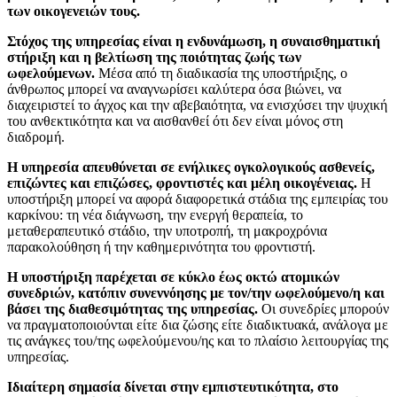
των οικογενειών τους.
Στόχος της υπηρεσίας είναι η ενδυνάμωση, η συναισθηματική
στήριξη και η βελτίωση της ποιότητας ζωής των
ωφελούμενων.
Μέσα από τη διαδικασία της υποστήριξης, ο
άνθρωπος μπορεί να αναγνωρίσει καλύτερα όσα βιώνει, να
διαχειριστεί το άγχος και την αβεβαιότητα, να ενισχύσει την ψυχική
του ανθεκτικότητα και να αισθανθεί ότι δεν είναι μόνος στη
διαδρομή.
Η υπηρεσία απευθύνεται σε ενήλικες ογκολογικούς ασθενείς,
επιζώντες και επιζώσες, φροντιστές και μέλη οικογένειας.
Η
υποστήριξη μπορεί να αφορά διαφορετικά στάδια της εμπειρίας του
καρκίνου: τη νέα διάγνωση, την ενεργή θεραπεία, το
μεταθεραπευτικό στάδιο, την υποτροπή, τη μακροχρόνια
παρακολούθηση ή την καθημερινότητα του φροντιστή.
Η υποστήριξη παρέχεται σε κύκλο έως οκτώ ατομικών
συνεδριών, κατόπιν συνεννόησης με τον/την ωφελούμενο/η και
βάσει της διαθεσιμότητας της υπηρεσίας.
Οι συνεδρίες μπορούν
να πραγματοποιούνται είτε δια ζώσης είτε διαδικτυακά, ανάλογα με
τις ανάγκες του/της ωφελούμενου/ης και το πλαίσιο λειτουργίας της
υπηρεσίας.
Ιδιαίτερη σημασία δίνεται στην εμπιστευτικότητα, στο