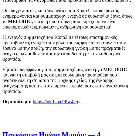
ενδυνάμωση των ανθρώπων που βρίσκονται δίπλα στους ασθενείς.
Οι επαγγελματίες και συνεργάτες του Κάπα3 εκπαιδεύονται,
ενημερώνονται και συμμετέχουν ενεργά σε ευρωπαϊκά έργα, όπως
το
MELODIC
, ώστε η υποστήριξη που παρέχεται να είναι
επιστημονικά τεκμηριωμένη, ανθρώπινη και ουσιαστική.
Η ενεργός συμμετοχή του Κάπα3 σε τέτοιες επιστημονικές
πρωτοβουλίες ενισχύει τον ρόλο του ως φορέα που συνδέει την
έρευνα με την πράξη, την ευρωπαϊκή γνώση με τις πραγματικές
ανάγκες των ασθενών και την εκπαίδευση με την καθημερινή
φροντίδα.
Είμαστε περήφανοι για τη συμμετοχή μας στο έργο
MELODIC
και για τη συμβολή μας σε μια ευρωπαϊκή προσπάθεια που
αναδεικνύει τη σημασία της ψυχικής υγείας, της έγκαιρης
αναγνώρισης και της στοχευμένης εκπαίδευσης στην ογκολογική
φροντίδα.
Περισσότερα:
https://lnkd.in/e9Pw4epy
Παγκόσμια Ημέρα Μπράιγ — 4