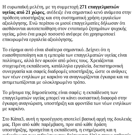
Η ευρωπαϊκή μελέτη, με τη συμμετοχή
271 επαγγελματιών
υγείας από 21 χώρες
, ανέδειξε ένα σημαντικό κενό ανάμεσα στην
πρόθεση υποστήριξης και στη συστηματική χρήση εργαλείων
αξιολόγησης. Ενώ περίπου οι μισοί επαγγελματίες δήλωσαν ότι
αισθάνονται αυτοπεποίθηση στον εντοπισμό ζητημάτων ψυχικής
υγείας, μόνο ένα μικρό ποσοστό ανέφερε ότι χρησιμοποιεί
επικυρωμένα εργαλεία αξιολόγησης.
Το εύρημα αυτό είναι ιδιαίτερα σημαντικό. Δείχνει ότι η
ευαισθητοποίηση και η εμπειρία των επαγγελματιών υγείας είναι
πολύτιμες, αλλά δεν αρκούν από μόνες τους. Χρειάζονται
στοχευμένη εκπαίδευση, κατάλληλα εργαλεία, διεπιστημονική
συνεργασία και σαφείς διαδρομές υποστήριξης, ώστε οι ανάγκες
των νέων ενηλίκων με καρκίνο να αναγνωρίζονται έγκαιρα και να
αντιμετωπίζονται με ολοκληρωμένο τρόπο.
Το μήνυμα της δημοσίευσης είναι σαφές: η εκπαίδευση των
επαγγελματιών υγείας μπορεί να κάνει ουσιαστική διαφορά στην
έγκαιρη αναγνώριση, υποστήριξη και φροντίδα των νέων ενηλίκων
με καρκίνο.
Στο Κάπα3, αυτή η προσέγγιση αποτελεί βασική αρχή της δουλειάς
μας. Πριν από κάθε παρέμβαση, πριν από κάθε δράση
υποστήριξης, προηγείται η εκπαίδευση, η ενημέρωση και η