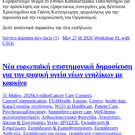
Ευχαριστουμε θερμά το Εθνικο Καπαδιστριακό Πανεπιστημίο για
την πρόσκληση και τους εξαιρετικους συνεργάτες μας Δέσποινα
Χρυστομίδου και Γιάννη Κοντογεωργη ,ψυχολόγους για την
παρουσία και την εκπροσώπιση του Οργανισμού
Δείτε αναλυτικά παρακάτω την όλη εκδήλωση
Service-learning-key-facts (1)
May 27 th 2026 Workshop SL with
CSOs
Νέα ευρωπαϊκή επιστημονική δημοσίευση
για την ψυχική υγεία νέων ενηλίκων με
καρκίνο
31 Μαΐου, 2026
k3-editor
Cancer Care Connect
,
CancerCommunication
,
EU4Health
,
Europe
,
Greece
,
health data
,
Kapa3 φορέας πλοήγησης
,
NGO in Healthcare
,
Patient Care
,
PsychosocialOncology
,
Supportive cancer care
,
Well-being
,
αλληλοϋποστήριξη
,
Ανθρωποκεντρική Φροντίδα
,
Ανισότητες
,
Δίκτυα & Συνεργασίες Υγεία
,
ΔΡΑΣΕΙΣ
,
Εκπαίδευση &
Ενημέρωση
,
Εκπαίδευση & Ευαισθητοποίηση
,
Εκπαίδευση
Ασθενών
,
Εκπαίδευση για όλους
,
εκπαίδευση επαγγελματιών