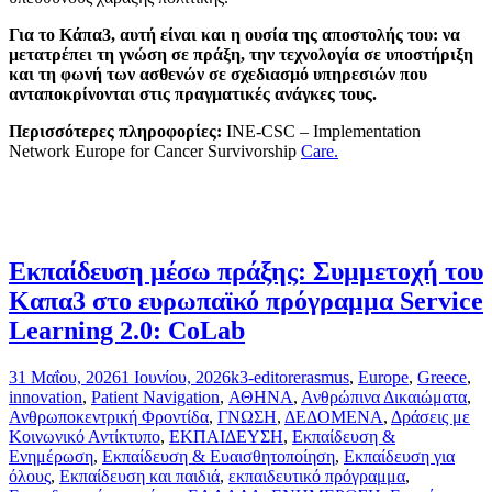
Για το Κάπα3, αυτή είναι και η ουσία της αποστολής του: να
μετατρέπει τη γνώση σε πράξη, την τεχνολογία σε υποστήριξη
και τη φωνή των ασθενών σε σχεδιασμό υπηρεσιών που
ανταποκρίνονται στις πραγματικές ανάγκες τους.
Περισσότερες πληροφορίες:
INE-CSC – Implementation
Network Europe for Cancer Survivorship
Care.
Εκπαίδευση μέσω πράξης: Συμμετοχή του
Καπα3 στο ευρωπαϊκό πρόγραμμα Service
Learning 2.0: CoLab
31 Μαΐου, 2026
1 Ιουνίου, 2026
k3-editor
erasmus
,
Europe
,
Greece
,
innovation
,
Patient Navigation
,
ΑΘΗΝΑ
,
Ανθρώπινα Δικαιώματα
,
Ανθρωποκεντρική Φροντίδα
,
ΓΝΩΣΗ
,
ΔΕΔΟΜΕΝΑ
,
Δράσεις με
Κοινωνικό Αντίκτυπο
,
ΕΚΠΑΙΔΕΥΣΗ
,
Εκπαίδευση &
Ενημέρωση
,
Εκπαίδευση & Ευαισθητοποίηση
,
Εκπαίδευση για
όλους
,
Εκπαίδευση και παιδιά
,
εκπαιδευτικό πρόγραμμα
,