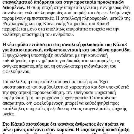
επαγγελματικό απόρρητο και στην προστασία προσωπικών
δεδομένων.
Η συμμετοχή στην υπηρεσία γίνεται με ενημερωμένη
συναίνεση, ενώ οι πληροφορίες που μοιράζεται ο/η ωφελούμενος/η
παραμένουν εμπιστευτικές. Η ανταλλαγή πληροφοριών μεταξύ της
Ψυχολογικής και της Κοινωνικής Υπηρεσίας του Κάπα3
περιορίζεται μόνο στα απολύτως απαραίτητα στοιχεία για την
καλύτερη υποστήριξη του ανθρώπου.
Η νέα ομάδα εντάσσεται στη συνολική φιλοσοφία του Κάπα3
για διεπιστημονική, ανθρωποκεντρική και υπεύθυνη φροντίδα.
Η ψυχολογική υποστήριξη συνδέεται με την κοινωνική
καθοδήγηση, την ενημέρωση για δικαιώματα και παροχές, τις
ανάγκες παραπομπής και τη συνολικότερη ενδυνάμωση του
ωφελούμενου.
Παράλληλα, η υπηρεσία λειτουργεί με σαφή όρια. Έχει
υποστηρικτικό και συμβουλευτικό χαρακτήρα και δεν υποκαθιστά
την ψυχιατρική παρακολούθηση, την επείγουσα ψυχιατρική
παρέμβαση ή τη μακροχρόνια ψυχοθεραπεία. Όταν κρίνεται
απαραίτητο, ο/η ωφελούμενος/η μπορεί να καθοδηγηθεί προς
κατάλληλες υπηρεσίες ή εξειδικευμένους επαγγελματίες ψυχικής
υγείας.
Στο Κάπα3 πιστεύουμε ότι κανένας άνθρωπος δεν πρέπει να
μένει μόνος απέναντι στον καρκίνο. Η ψυχολογική υποστήριξη