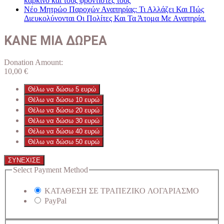
καρκίνο και τους φροντιστές τους
Νέο Μητρώο Παροχών Αναπηρίας: Τι Αλλάζει Και Πώς
Διευκολύνονται Οι Πολίτες Και Τα Άτομα Με Αναπηρία.
ΚΑΝΕ ΜΙΑ ΔΩΡΕΑ
Donation Amount:
10,00
€
Θέλω να δώσω 5 ευρώ
Θέλω να δώσω 10 ευρώ
Θέλω να δώσω 20 ευρώ
Θέλω να δώσω 30 ευρώ
Θέλω να δώσω 40 ευρώ
Θέλω να δώσω 50 ευρώ
ΣΥΝΕΧΙΣΕ
Select Payment Method
ΚΑΤΑΘΕΣΗ ΣΕ ΤΡΑΠΕΖΙΚΟ ΛΟΓΑΡΙΑΣΜΟ
PayPal