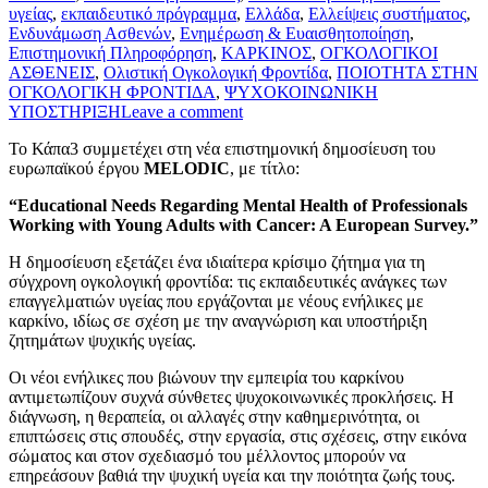
υγείας
,
εκπαιδευτικό πρόγραμμα
,
Ελλάδα
,
Ελλείψεις συστήματος
,
Ενδυνάμωση Ασθενών
,
Ενημέρωση & Ευαισθητοποίηση
,
Επιστημονική Πληροφόρηση
,
ΚΑΡΚΙΝΟΣ
,
ΟΓΚΟΛΟΓΙΚΟΙ
ΑΣΘΕΝΕΙΣ
,
Ολιστική Ογκολογική Φροντίδα
,
ΠΟΙΟΤΗΤΑ ΣΤΗΝ
ΟΓΚΟΛΟΓΙΚΗ ΦΡΟΝΤΙΔΑ
,
ΨΥΧΟΚΟΙΝΩΝΙΚΗ
ΥΠΟΣΤΗΡΙΞΗ
Leave a comment
Το Κάπα3 συμμετέχει στη νέα επιστημονική δημοσίευση του
ευρωπαϊκού έργου
MELODIC
, με τίτλο:
“Educational Needs Regarding Mental Health of Professionals
Working with Young Adults with Cancer: A European Survey.”
Η δημοσίευση εξετάζει ένα ιδιαίτερα κρίσιμο ζήτημα για τη
σύγχρονη ογκολογική φροντίδα: τις εκπαιδευτικές ανάγκες των
επαγγελματιών υγείας που εργάζονται με νέους ενήλικες με
καρκίνο, ιδίως σε σχέση με την αναγνώριση και υποστήριξη
ζητημάτων ψυχικής υγείας.
Οι νέοι ενήλικες που βιώνουν την εμπειρία του καρκίνου
αντιμετωπίζουν συχνά σύνθετες ψυχοκοινωνικές προκλήσεις. Η
διάγνωση, η θεραπεία, οι αλλαγές στην καθημερινότητα, οι
επιπτώσεις στις σπουδές, στην εργασία, στις σχέσεις, στην εικόνα
σώματος και στον σχεδιασμό του μέλλοντος μπορούν να
επηρεάσουν βαθιά την ψυχική υγεία και την ποιότητα ζωής τους.