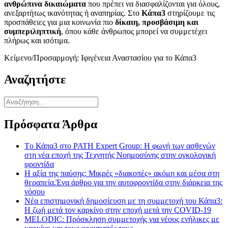
ανθρώπινα δικαιώματα
που πρέπει να διασφαλίζονται για όλους,
ανεξαρτήτως ικανότητας ή αναπηρίας. Στο
Κάπα3
στηρίζουμε τις
προσπάθειες για μια κοινωνία πιο
δίκαιη, προσβάσιμη και
συμπεριληπτική
, όπου κάθε άνθρωπος μπορεί να συμμετέχει
πλήρως και ισότιμα.
Κείμενο/Προσαρμογή: Ιφιγένεια Αναστασίου για το Κάπα3
Αναζητήστε
Πρόσφατα Άρθρα
Tο Κάπα3 στο PATH Expert Group: Η φωνή των ασθενών
στη νέα εποχή της Τεχνητής Νοημοσύνης στην ογκολογική
φροντίδα
Η αξία της παύσης: Μικρές «διακοπές» ακόμη και μέσα στη
θεραπεία.Ένα άρθρο για την αυτοφροντίδα στην διάρκεια της
νόσου
Νέα επιστημονική δημοσίευση με τη συμμετοχή του Κάπα3:
Η ζωή μετά τον καρκίνο στην εποχή μετά την COVID-19
MELODIC: Πρόσκληση συμμετοχής για νέους ενήλικες με