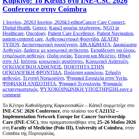
Καρκίνο: Το Κάπα3 στο INE-CSC 2026
Conference στην Coimbra
1 Ιουνίου, 2026
3 Ιουνίου, 2026
k3-editor
Cancer Care Connect
,
Digital Health
,
Greece
,
Kapa3 φορέας πλοήγησης
,
NGO in
Healthcare
,
Oncology
,
Patient Care Excellence
,
Patient Navigation
,
patient-centered care
,
Ασθενοκεντρική Φροντίδα
,
ΔΕΛΤΙΟ
ΤΥΠΟΥ
,
Διεπιστημονική προσέγγιση
,
ΔΙΚΑΙΩΜΑΤΑ
,
Δικαιώματα
Ασθενών
,
Δράσεις με κοινωνικό αντίκτυπο
,
Εκπαίδευση για όλους
,
ενημέρωση ασθενών
,
έξοδα υγείας
,
Έρευνα και Μελέτες
,
Ηθική
στην AI
,
Ισότητα
,
κοινωνικές ανισότητες
,
Κοινωνική Ανάπτυξη
,
ΟΓΚΟΛΟΓΙΚΟΙ ΑΣΘΕΝΕΙΣ
,
ΠΟΙΟΤΗΤΑ ΣΤΗΝ
ΟΓΚΟΛΟΓΙΚΗ ΦΡΟΝΤΙΔΑ
,
Πρόληψη καρκίνου
,
Στήριξη
ασθενών
,
Τεχνητή Νοημοσύνη
,
Ψηφιακά Εργαλεία στην Υγεία
,
ΨΗΦΙΑΚΗ ΑΝΙΣΟΤΗΤΑ
,
Ψηφιακή Τεχνολογία
,
Ψηφιακός
μετασχηματισμός
,
ΨΥΧΟΚΟΙΝΩΝΙΚΗ ΥΠΟΣΤΗΡΙΞΗ
Leave a
comment
Το Κέντρο Καθοδήγησης Καρκινοπαθών – Κάπα3 συμμετείχε στο
INE-CSC 2026 Conference
, στο πλαίσιο του
CA21152 –
Implementation Network Europe for Cancer Survivorship
Care (INE-CSC)
, που πραγματοποιήθηκε στις
25–26 Μαΐου 2026
στη
Faculty of Medicine (Polo III), University of Coimbra
, στην
Coimbra της Πορτογαλίας.