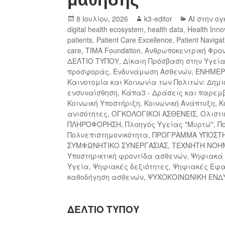
8 Ιουλίου, 2026
k3-editor
AI στην ο
digital health ecosystem
,
health data
,
Health Inno
patients
,
Patient Care Excellence
,
Patient Navigat
care
,
TIMA Foundation
,
Ανθρωποκεντρική Φρο
ΔΕΛΤΙΟ ΤΥΠΟΥ
,
Δίκαιη Πρόσβαση στην Υγεί
προσφοράς
,
Ενδυνάμωση Ασθενών
,
ΕΝΗΜΕ
Καινοτομία και Κοινωνία των Πολιτών: Δη
ενσυναίσθηση
,
Κάπα3 - Δράσεις και παρεμ
Κοινωική Υποστήριξη
,
Κοινωνική Ανάπτυξη
,
Κ
ανισότητες
,
ΟΓΚΟΛΟΓΙΚΟΙ ΑΣΘΕΝΕΙΣ
,
Ολιστι
ΠΛΗΡΟΦΟΡΗΣΗ
,
Πλοηγός Υγείας "Μυρτώ"
,
Π
Πολυεπιστημονικότητα
,
ΠΡΟΓΡΑΜΜΑ ΥΠΟΣΤ
ΣΥΜΦΩΝΗΤΙΚΟ ΣΥΝΕΡΓΑΣΙΑΣ
,
ΤΕΧΝΗΤΗ ΝΟΗ
Υποστηρικτική φροντίδα ασθενών
,
Ψηφιακά 
Υγεία
,
Ψηφιακές δεξιότητες
,
Ψηφιακές Εφ
καθοδήγηση ασθενών
,
ΨΥΧΟΚΟΙΝΩΝΙΚΗ ΕΝ
ΔΕΛΤΙΟ ΤΥΠΟΥ