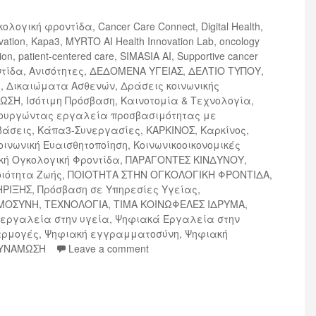
γκολογική φροντίδα
,
Cancer Care Connect
,
Digital Health
,
vation
,
Kapa3
,
MYRTO AI Health Innovation Lab
,
oncology
ion
,
patient-centered care
,
SIMASIA AI
,
Supportive cancer
ντίδα
,
Ανισότητες
,
ΔΕΔΟΜΕΝΑ ΥΓΕΙΑΣ
,
ΔΕΛΤΙΟ ΤΥΠΟΥ
,
α
,
Δικαιώματα Ασθενών
,
Δράσεις κοινωνικής
ΡΩΣΗ
,
Ισότιμη Πρόσβαση
,
Καινοτομία & Τεχνολογία
,
μιουργώντας εργαλεία προσβασιμότητας με
βάσεις
,
Κάπα3-Συνεργασίες
,
ΚΑΡΚΙΝΟΣ
,
Καρκίνος
,
οινωνική Ευαισθητοποίηση
,
Κοινωνικοοικονομικές
κή Ογκολογική Φροντίδα
,
ΠΑΡΑΓΟΝΤΕΣ ΚΙΝΔΥΝΟΥ
,
οιότητα Ζωής
,
ΠΟΙΟΤΗΤΑ ΣΤΗΝ ΟΓΚΟΛΟΓΙΚΗ ΦΡΟΝΤΙΔΑ
,
ΗΡΙΞΗΣ
,
Πρόσβαση σε Υπηρεσίες Υγείας
,
ΜΟΣΥΝΗ
,
ΤΕΧΝΟΛΟΓΙΑ
,
ΤΙΜΑ ΚΟΙΝΩΦΕΛΕΣ ΙΔΡΥΜΑ
,
εργαλεία στην υγεία
,
Ψηφιακά Εργαλεία στην
αρμογές
,
Ψηφιακή εγγραμματοσύνη
,
Ψηφιακή
ΔΥΝΑΜΩΣΗ
Leave a comment