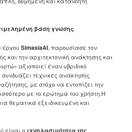
απλή, δομημένη και κατανοητή
επιμελημένη βάση γνώσης
υ έργου
, παρουσίασε τον
SimasiaAI
ς και την αρχιτεκτονική ανάκτησης και
υρτώ» αξιοποιεί έναν υβριδικό
ς συνδυάζει τεχνικές ανάκτησης
αζήτησης, με στόχο να εντοπίζει την
σσότερο με το ερώτημα του χρήστη.
Η
ια θεματικά εξειδικευμένη και
ού είναι η
ιχνηλασιμότητα της