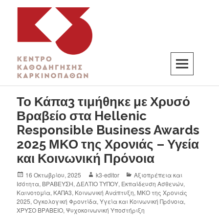
K3
ΚΕΝΤΡΟ ΚΑΘΟΔΗΓΗΣΗΣ ΚΑΡΚΙΝΟΠΑΘΩΝ
Το Κάπα3 τιμήθηκε με Χρυσό
Βραβείο στα Hellenic
Responsible Business Awards
2025 ΜΚΟ της Χρονιάς – Υγεία
και Κοινωνική Πρόνοια
16 Οκτωβρίου, 2025
k3-editor
Αξιοπρέπεια και
Ισότητα
,
ΒΡΑΒΕΥΣΗ
,
ΔΕΛΤΙΟ ΤΥΠΟΥ
,
Εκπαίδευση Ασθενών
,
Καινοτομία
,
ΚΑΠΑ3
,
Κοινωνική Ανάπτυξη
,
ΜΚΟ της Χρονιάς
2025
,
Ογκολογική Φροντίδα
,
Υγεία και Κοινωνική Πρόνοια
,
ΧΡΥΣΟ ΒΡΑΒΕΙΟ
,
Ψυχοκοινωνική Υποστήριξη