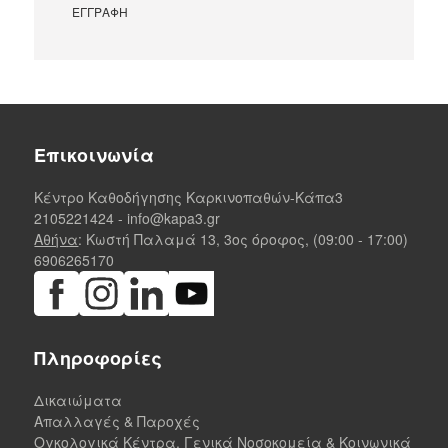
Επικοινωνία
Κέντρο Καθοδήγησης Καρκινοπαθών-Κάπα3
2105221424
-
info@kapa3.gr
Αθήνα
: Κωστή Παλαμά 13, 3ος όροφος, (09:00 - 17:00)
6906265170
Πληροφορίες
Δικαιώματα
Απαλλαγές & Παροχές
Ογκολογικά Κέντρα, Γενικά Νοσοκομεία & Κοινωνικά