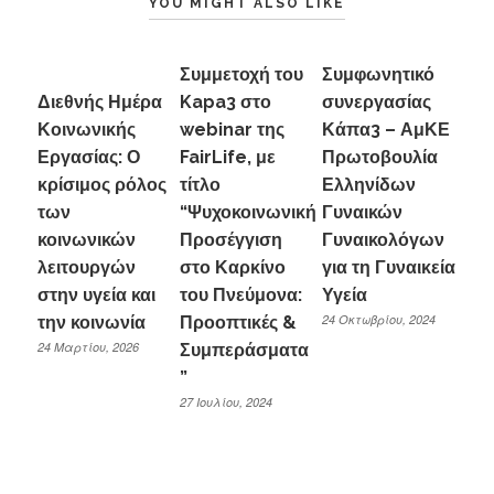
YOU MIGHT ALSO LIKE
Συμμετοχή του
Συμφωνητικό
Διεθνής Ημέρα
Kapa3 στο
συνεργασίας
Κοινωνικής
webinar της
Κάπα3 – ΑμΚΕ
Εργασίας: Ο
FairLife, με
Πρωτοβουλία
κρίσιμος ρόλος
τίτλο
Ελληνίδων
των
“Ψυχοκοινωνική
Γυναικών
κοινωνικών
Προσέγγιση
Γυναικολόγων
λειτουργών
στο Καρκίνο
για τη Γυναικεία
στην υγεία και
του Πνεύμονα:
Υγεία
24 Οκτωβρίου, 2024
την κοινωνία
Προοπτικές &
24 Μαρτίου, 2026
Συμπεράσματα
”
27 Ιουλίου, 2024