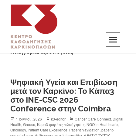
Κατηγορία:
έξοδα υγείας
K3
ΚΕΝΤΡΟ ΚΑΘΟΔΗΓΗΣΗΣ ΚΑΡΚΙΝΟΠΑΘΩΝ
Ψηφιακή Υγεία και Επιβίωση
μετά τον Καρκίνο: Το Κάπα3
στο INE-CSC 2026
Conference στην Coimbra
1 Ιουνίου, 2026
k3-editor
Cancer Care Connect
,
Digital
Health
,
Greece
,
Kapa3 φορέας πλοήγησης
,
NGO in Healthcare
,
Oncology
,
Patient Care Excellence
,
Patient Navigation
,
patient-
centered care
,
Ασθενοκεντρική Φροντίδα
,
ΔΕΛΤΙΟ ΤΥΠΟΥ
,