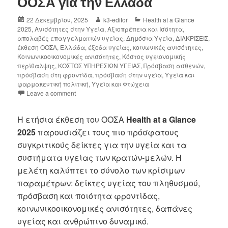
ΟΟΣΑ για την Ελλάδα
22 Δεκεμβρίου, 2025
k3-editor
Health at a Glance
2025
,
Ανισότητες στην Υγεία
,
Αξιοπρέπεια και Ισότητα
,
απολαβές επαγγελματιών υγείας
,
Δημόσια Υγεία
,
ΔΙΑΚΡΙΣΕΙΣ
,
έκθεση ΟΟΣΑ
,
Ελλάδα
,
έξοδα υγείας
,
κοινωνικές ανισότητες
,
Κοινωνικοοικονομικές ανισότητες
,
Κόστος υγειονομικής
περίθαλψης
,
ΚΟΣΤΟΣ ΥΠΗΡΕΣΙΩΝ ΥΓΕΙΑΣ
,
Πρόσβαση ασθενών
,
πρόσβαση στη φροντίδα
,
πρόσβαση στην υγεία
,
Υγεία και
φαρμακευτική πολιτική
,
Υγεία και Φτώχεια
Leave a comment
Η ετήσια έκθεση του ΟΟΣΑ
Health at a Glance
2025
παρουσιάζει τους πιο πρόσφατους
συγκριτικούς δείκτες για την υγεία και τα
συστήματα υγείας των κρατών-μελών. Η
μελέτη καλύπτει το σύνολο των κρίσιμων
παραμέτρων: δείκτες υγείας του πληθυσμού,
πρόσβαση και ποιότητα φροντίδας,
κοινωνικοοικονομικές ανισότητες, δαπάνες
υγείας και ανθρώπινο δυναμικό.