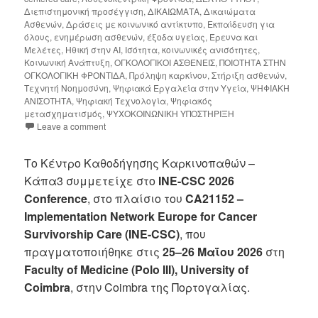
Διεπιστημονική προσέγγιση
,
ΔΙΚΑΙΩΜΑΤΑ
,
Δικαιώματα
Ασθενών
,
Δράσεις με κοινωνικό αντίκτυπο
,
Εκπαίδευση για
όλους
,
ενημέρωση ασθενών
,
έξοδα υγείας
,
Έρευνα και
Μελέτες
,
Ηθική στην AI
,
Ισότητα
,
κοινωνικές ανισότητες
,
Κοινωνική Ανάπτυξη
,
ΟΓΚΟΛΟΓΙΚΟΙ ΑΣΘΕΝΕΙΣ
,
ΠΟΙΟΤΗΤΑ ΣΤΗΝ
ΟΓΚΟΛΟΓΙΚΗ ΦΡΟΝΤΙΔΑ
,
Πρόληψη καρκίνου
,
Στήριξη ασθενών
,
Τεχνητή Νοημοσύνη
,
Ψηφιακά Εργαλεία στην Υγεία
,
ΨΗΦΙΑΚΗ
ΑΝΙΣΟΤΗΤΑ
,
Ψηφιακή Τεχνολογία
,
Ψηφιακός
μετασχηματισμός
,
ΨΥΧΟΚΟΙΝΩΝΙΚΗ ΥΠΟΣΤΗΡΙΞΗ
Leave a comment
Το Κέντρο Καθοδήγησης Καρκινοπαθών –
Κάπα3 συμμετείχε στο
INE-CSC 2026
Conference
, στο πλαίσιο του
CA21152 –
Implementation Network Europe for Cancer
Survivorship Care (INE-CSC)
, που
πραγματοποιήθηκε στις
25–26 Μαΐου 2026
στη
Faculty of Medicine (Polo III), University of
Coimbra
, στην Coimbra της Πορτογαλίας.