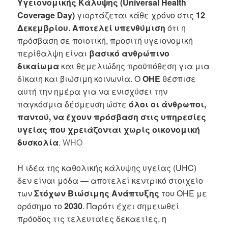
Υγειονομικής Κάλυψης (Universal Health
Coverage Day)
γιορτάζεται κάθε χρόνο στις
12
Δεκεμβρίου. Αποτελεί υπενθύμιση
ότι η
πρόσβαση σε ποιοτική, προσιτή υγειονομική
περίθαλψη είναι
βασικό ανθρώπινο
δικαίωμα
και θεμελιώδης προϋπόθεση για μια
δίκαιη και βιώσιμη κοινωνία. Ο
ΟΗΕ
θέσπισε
αυτή την ημέρα για να ενισχύσει την
παγκόσμια δέσμευση ώστε
όλοι οι άνθρωποι,
παντού, να έχουν πρόσβαση στις υπηρεσίες
υγείας που χρειάζονται χωρίς οικονομική
δυσκολία
.
WHO
Η ιδέα της καθολικής κάλυψης υγείας (UHC)
δεν είναι μόδα — αποτελεί κεντρικό στοιχείο
των
Στόχων Βιώσιμης Ανάπτυξης
του ΟΗΕ με
ορόσημο το
2030
. Παρότι έχει σημειωθεί
πρόοδος τις τελευταίες δεκαετίες, η