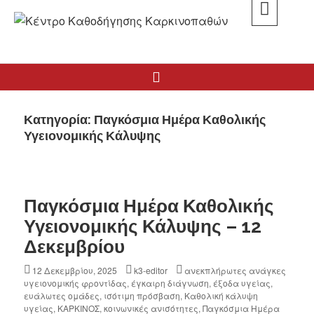
K3
ΚΕΝΤΡΟ ΚΑΘΟΔΗΓΗΣΗΣ ΚΑΡΚΙΝΟΠΑΘΩΝ
Κατηγορία:
Παγκόσμια Ημέρα Καθολικής
Υγειονομικής Κάλυψης
Παγκόσμια Ημέρα Καθολικής
Υγειονομικής Κάλυψης – 12
Δεκεμβρίου
12 Δεκεμβρίου, 2025
k3-editor
ανεκπλήρωτες ανάγκες
υγειονομικής φροντίδας
,
έγκαιρη διάγνωση
,
έξοδα υγείας
,
ευάλωτες ομάδες
,
ισότιμη πρόσβαση
,
Καθολική κάλυψη
υγείας
,
ΚΑΡΚΙΝΟΣ
,
κοινωνικές ανισότητες
,
Παγκόσμια Ημέρα