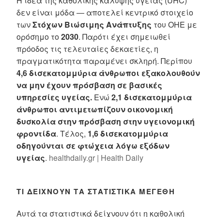
Η ιδέα της καθολικής κάλυψης υγείας (UHC)
δεν είναι μόδα — αποτελεί κεντρικό στοιχείο
των
Στόχων Βιώσιμης Ανάπτυξης
του ΟΗΕ με
ορόσημο το
2030
. Παρότι έχει σημειωθεί
πρόοδος τις τελευταίες δεκαετίες, η
πραγματικότητα παραμένει σκληρή. Περίπου
4,6 δισεκατομμύρια άνθρωποι εξακολουθούν
να μην έχουν πρόσβαση σε βασικές
υπηρεσίες υγείας.
Ενώ
2,1 δισεκατομμύρια
άνθρωποι αντιμετωπίζουν οικονομική
δυσκολία στην πρόσβαση στην υγειονομική
φροντίδα
. Τέλος,
1,6 δισεκατομμύρια
οδηγούνται σε φτώχεια λόγω εξόδων
υγείας
.
healthdaily.gr | Health Daily
ΤΙ ΔΕΊΧΝΟΥΝ ΤΑ ΣΤΑΤΙΣΤΙΚΆ ΜΕΓΈΘΗ
Αυτά τα στατιστικά δείχνουν ότι η καθολική