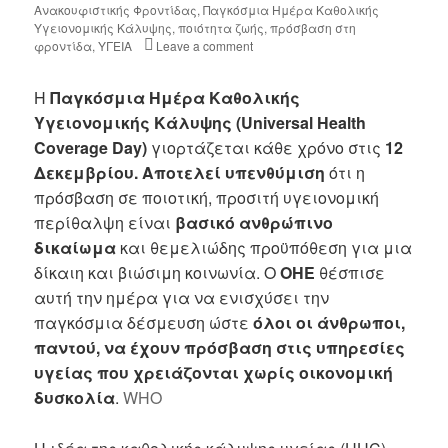
Ανακουφιστικής Φροντίδας
,
Παγκόσμια Ημέρα Καθολικής
Υγειονομικής Κάλυψης
,
ποιότητα ζωής
,
πρόσβαση στη
φροντίδα
,
ΥΓΕΙΑ
Leave a comment
Η
Παγκόσμια Ημέρα Καθολικής
Υγειονομικής Κάλυψης (Universal Health
Coverage Day)
γιορτάζεται κάθε χρόνο στις
12
Δεκεμβρίου. Αποτελεί υπενθύμιση
ότι η
πρόσβαση σε ποιοτική, προσιτή υγειονομική
περίθαλψη είναι
βασικό ανθρώπινο
δικαίωμα
και θεμελιώδης προϋπόθεση για μια
δίκαιη και βιώσιμη κοινωνία. Ο
ΟΗΕ
θέσπισε
αυτή την ημέρα για να ενισχύσει την
παγκόσμια δέσμευση ώστε
όλοι οι άνθρωποι,
παντού, να έχουν πρόσβαση στις υπηρεσίες
υγείας που χρειάζονται χωρίς οικονομική
δυσκολία
.
WHO