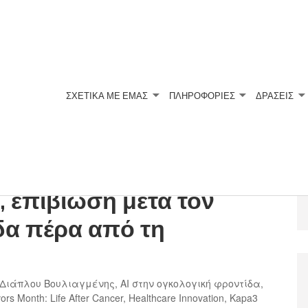
ΣΧΕΤΙΚΆ ΜΕ ΕΜΆΣ
ΠΛΗΡΟΦΟΡΙΕΣ
ΔΡΑΣΕΙΣ
 | Newsletter Ιούνιος
, επιβίωση μετά τον
δα πέρα από τη
 Διάπλου Βουλιαγμένης
,
AI στην ογκολογική φροντίδα
,
ors Month: Life After Cancer
,
Healthcare Innovation
,
Kapa3