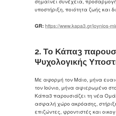
σημαίνει συνέχεια, προσαρμογή
υποστήριξη, ποιότητα ζωής και δ
https://www.kapa3.gr/ioynios-m
GR:
2. Το Κάπα3 παρουσ
Ψυχολογικής Υποστ
Με αφορμή τον Μάιο, μήνα ευαισ
τον Ιούνιο, μήνα αφιερωμένο στο
Κάπα3 παρουσιάζει τη νέα Ομά
ασφαλή χώρο ακρόασης, στήριξη
επιζώντες, φροντιστές και οικογ