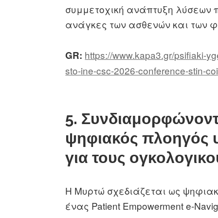
συμμετοχική ανάπτυξη λύσεων π
ανάγκες των ασθενών και των φ
https://www.kapa3.gr/psifiaki-yg
GR:
sto-ine-csc-2026-conference-stin-co
5. Συνδιαμορφώνοντ
ψηφιακός πλοηγός υ
για τους ογκολογικο
Η Μυρτώ σχεδιάζεται ως ψηφιακ
ένας Patient Empowerment e-Navi