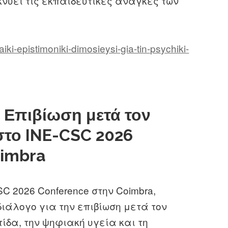
νύει τις εκπαιδευτικές ανάγκες των
ki-epistimoniki-dimosieysi-gia-tin-psychiki-
ι Επιβίωση μετά τον
στο INE-CSC 2026
oimbra
C 2026 Conference στην Coimbra,
ιάλογο για την επιβίωση μετά τον
τίδα, την ψηφιακή υγεία και τη