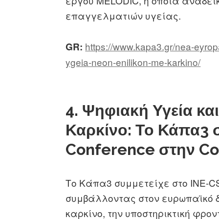
έργου MELODIC, η οποία αναδεικ
επαγγελματιών υγείας.
https://www.kapa3.gr/nea-eyropai
GR:
ygeia-neon-enilikon-me-karkino/
4. Ψηφιακή Υγεία κα
Καρκίνο: Το Κάπα3 
Conference στην C
Το Κάπα3 συμμετείχε στο INE-CS
συμβάλλοντας στον ευρωπαϊκό δ
καρκίνο, την υποστηρικτική φρον