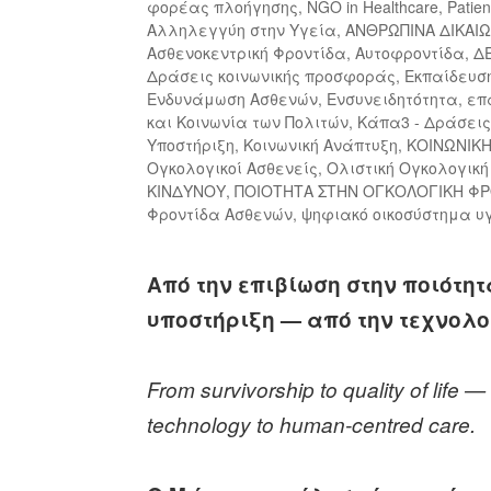
φορέας πλοήγησης
,
NGO in Healthcare
,
Patien
Αλληλεγγύη στην Υγεία
,
ΑΝΘΡΩΠΙΝΑ ΔΙΚΑΙ
Ασθενοκεντρική Φροντίδα
,
Αυτοφροντίδα
,
Δ
Δράσεις κοινωνικής προσφοράς
,
Εκπαίδευση
Ενδυνάμωση Ασθενών
,
Ενσυνειδητότητα
,
επ
και Κοινωνία των Πολιτών
,
Κάπα3 - Δράσεις
Υποστήριξη
,
Κοινωνική Ανάπτυξη
,
ΚΟΙΝΩΝΙΚ
Ογκολογικοί Ασθενείς
,
Ολιστική Ογκολογική
ΚΙΝΔΥΝΟΥ
,
ΠΟΙΟΤΗΤΑ ΣΤΗΝ ΟΓΚΟΛΟΓΙΚΗ Φ
Φροντίδα Ασθενών
,
ψηφιακό οικοσύστημα υ
Aπό την επιβίωση στην ποιότη
υποστήριξη — από την τεχνολο
From survivorship to quality of life 
technology to human-centred care.