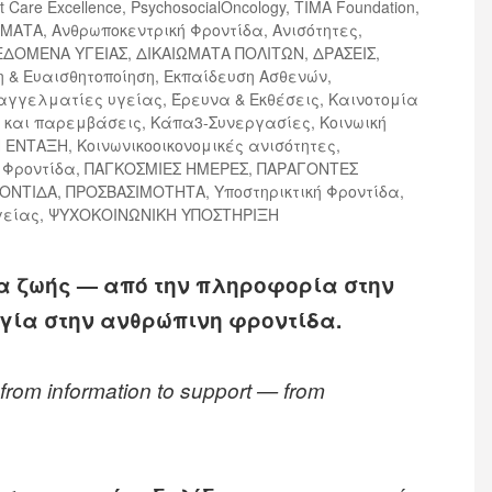
t Care Excellence
,
PsychosocialOncology
,
TIMA Foundation
,
ΩΜΑΤΑ
,
Ανθρωποκεντρική Φροντίδα
,
Ανισότητες
,
ΕΔΟΜΕΝΑ ΥΓΕΙΑΣ
,
ΔΙΚΑΙΩΜΑΤΑ ΠΟΛΙΤΩΝ
,
ΔΡΑΣΕΙΣ
,
 & Ευαισθητοποίηση
,
Εκπαίδευση Ασθενών
,
αγγελματίες υγείας
,
Έρευνα & Εκθέσεις
,
Καινοτομία
 και παρεμβάσεις
,
Κάπα3-Συνεργασίες
,
Κοινωική
Η ΕΝΤΑΞΗ
,
Κοινωνικοοικονομικές ανισότητες
,
 Φροντίδα
,
ΠΑΓΚΟΣΜΙΕΣ ΗΜΕΡΕΣ
,
ΠΑΡΑΓΟΝΤΕΣ
ΡΟΝΤΙΔΑ
,
ΠΡΟΣΒΑΣΙΜΟΤΗΤΑ
,
Υποστηρικτική Φροντίδα
,
γείας
,
ΨΥΧΟΚΟΙΝΩΝΙΚΗ ΥΠΟΣΤΗΡΙΞΗ
τα ζωής — από την πληροφορία στην
γία στην ανθρώπινη φροντίδα.
— from information to support — from