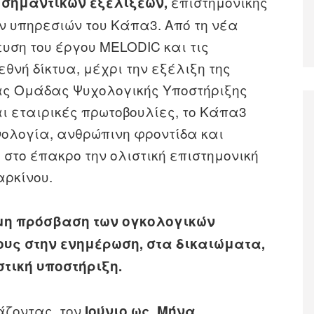
επιστημονικής
 σημαντικών εξελίξεων,
ν υπηρεσιών του Κάπα3. Από τη νέα
υση του έργου MELODIC και τις
θνή δίκτυα, μέχρι την εξέλιξη της
έας Ομάδας Ψυχολογικής Υποστήριξης
αι εταιρικές πρωτοβουλίες, το Κάπα3
νολογία, ανθρώπινη φροντίδα και
 στο έπακρο την ολιστική επιστημονική
αρκίνου.
ιμη πρόσβαση των ογκολογικών
ους στην ενημέρωση, στα δικαιώματα,
στική υποστήριξη.
τάζοντας τον
Ιούνιο
ως
Μήνα