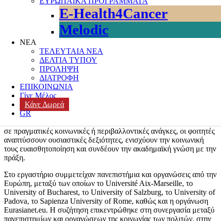
ΕΥΡΩΠΑΪΚΑ ΠΡΟΓΡΑΜΜΑΤΑ
Εκπαίδευση μέσω πράξης: Συμμετοχή στο
E-Health4Cancer
ευρωπαϊκό πρόγραμμα Service Learning 2.0: CoLab
Melodic
Στο πλαίσιο του ευρωπαϊκού προγράμματος
Service Learning 2.0:
ΝΕΑ
CoLab – Erasmus+ Strategic Partnerships KA2, ΚΕ: 22707
, το
ΤΕΛΕΥΤΑΙΑ ΝΕΑ
οποίο συντονίζεται από το
Πανεπιστήμιο του Βουκουρεστίου
,
ΔΕΛΤΙΑ ΤΥΠΟΥ
πραγματοποιήθηκε διαδικτυακό εργαστήριο και focus group με
ΠΡΟΛΗΨΗ
οργανώσεις της κοινωνίας των πολιτών, με αντικείμενο τη
ΔΙΑΤΡΟΦΗ
σύγχρονη εκπαιδευτική προσέγγιση του
Service-Learning
.
ΕΠΙΚΟΙΝΩΝΙΑ
Γίνε Μέλος
Το Service-Learning, ή αλλιώς «μάθηση μέσω προσφοράς»,
Κάνε Δωρεά
αποτελεί μια σύγχρονη μορφή βιωματικής εκπαίδευσης που
GR
συνδυάζει τη θεωρητική γνώση με την ενεργή συμμετοχή των
φοιτητών στην κοινωνία. Μέσα από δράσεις που ανταποκρίνονται
σε πραγματικές κοινωνικές ή περιβαλλοντικές ανάγκες, οι φοιτητές
αναπτύσσουν ουσιαστικές δεξιότητες, ενισχύουν την κοινωνική
τους ευαισθητοποίηση και συνδέουν την ακαδημαϊκή γνώση με την
πράξη.
Στο εργαστήριο συμμετείχαν πανεπιστήμια και οργανώσεις από την
Ευρώπη, μεταξύ των οποίων το Université Aix-Marseille, το
University of Bucharest, το University of Salzburg, το University of
Padova, το Sapienza University of Rome, καθώς και η οργάνωση
Eurasianet.eu. Η συζήτηση επικεντρώθηκε στη συνεργασία μεταξύ
πανεπιστημίων και οργανώσεων της κοινωνίας των πολιτών, στην