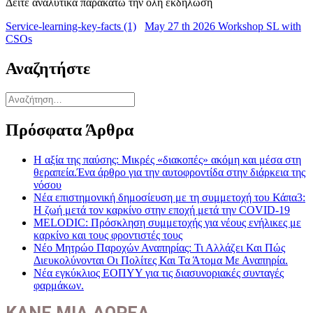
Δείτε αναλυτικά παρακάτω την όλη εκδήλωση
Service-learning-key-facts (1)
May 27 th 2026 Workshop SL with
CSOs
Αναζητήστε
Αναζήτηση
για:
Πρόσφατα Άρθρα
Η αξία της παύσης: Μικρές «διακοπές» ακόμη και μέσα στη
θεραπεία.Ένα άρθρο για την αυτοφροντίδα στην διάρκεια της
νόσου
Νέα επιστημονική δημοσίευση με τη συμμετοχή του Κάπα3:
Η ζωή μετά τον καρκίνο στην εποχή μετά την COVID-19
MELODIC: Πρόσκληση συμμετοχής για νέους ενήλικες με
καρκίνο και τους φροντιστές τους
Νέο Μητρώο Παροχών Αναπηρίας: Τι Αλλάζει Και Πώς
Διευκολύνονται Οι Πολίτες Και Τα Άτομα Με Αναπηρία.
Νέα εγκύκλιος ΕΟΠΥΥ για τις διασυνοριακές συνταγές
φαρμάκων.