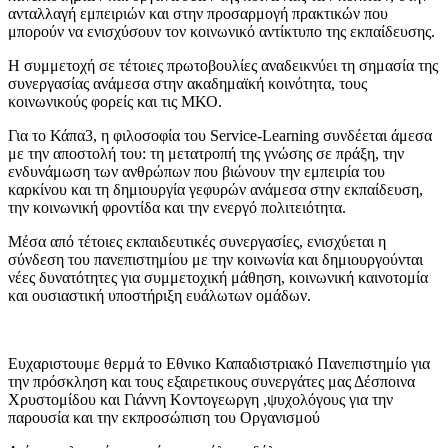
ανταλλαγή εμπειριών και στην προσαρμογή πρακτικών που
μπορούν να ενισχύσουν τον κοινωνικό αντίκτυπο της εκπαίδευσης.
Η συμμετοχή σε τέτοιες πρωτοβουλίες αναδεικνύει τη σημασία της
συνεργασίας ανάμεσα στην ακαδημαϊκή κοινότητα, τους
κοινωνικούς φορείς και τις ΜΚΟ.
Για το Κάπα3, η φιλοσοφία του Service-Learning συνδέεται άμεσα
με την αποστολή του: τη μετατροπή της γνώσης σε πράξη, την
ενδυνάμωση των ανθρώπων που βιώνουν την εμπειρία του
καρκίνου και τη δημιουργία γεφυρών ανάμεσα στην εκπαίδευση,
την κοινωνική φροντίδα και την ενεργό πολιτειότητα.
Μέσα από τέτοιες εκπαιδευτικές συνεργασίες, ενισχύεται η
σύνδεση του πανεπιστημίου με την κοινωνία και δημιουργούνται
νέες δυνατότητες για συμμετοχική μάθηση, κοινωνική καινοτομία
και ουσιαστική υποστήριξη ευάλωτων ομάδων.
Ευχαριστουμε θερμά το Εθνικο Καπαδιστριακό Πανεπιστημίο για
την πρόσκληση και τους εξαιρετικους συνεργάτες μας Δέσποινα
Χρυστομίδου και Γιάννη Κοντογεωργη ,ψυχολόγους για την
παρουσία και την εκπροσώπιση του Οργανισμού