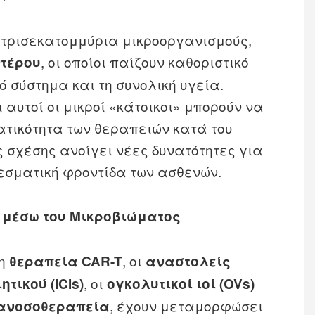
 τρισεκατομμύρια μικροοργανισμούς,
, οι οποίοι παίζουν καθοριστικό
ντέρου
ό σύστημα και τη συνολική υγεία.
 αυτοί οι μικροί «κάτοικοι» μπορούν να
τικότητα των θεραπειών κατά του
ς σχέσης ανοίγει νέες δυνατότητες για
εσματική φροντίδα των ασθενών.
 μέσω του Μικροβιώματος
 η
, οι
θεραπεία CAR-T
αναστολείς
, οι
τικού (ICIs)
ογκολυτικοί ιοί (OVs)
, έχουν μεταμορφώσει
 ανοσοθεραπεία