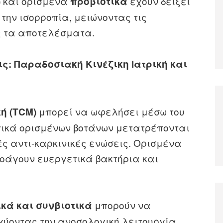
και ορισμένα
έχουν δείξει
)
προβιοτικά
την ισορροπία, μειώνοντας τις
ς τα αποτελέσματα.
: Παραδοσιακή Κινέζικη Ιατρική και
μπορεί να ωφελήσει μέσω του
ή (TCM)
τικά ορισμένων βοτάνων μετατρέπονται
ές αντι-καρκινικές ενώσεις. Ορισμένα
οάγουν ευεργετικά βακτήρια και
μπορούν να
ικά και συνβιοτικά
χύοντας την ανοσολογική λειτουργία,