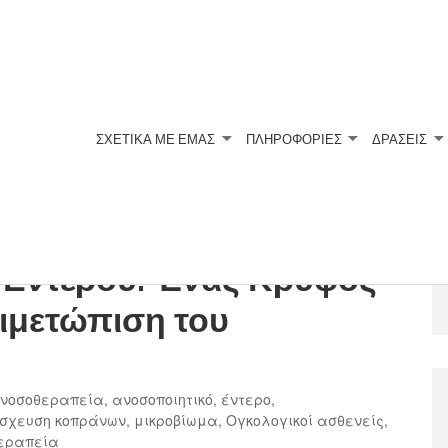
ΣΧΕΤΙΚΆ ΜΕ ΕΜΆΣ
ΠΛΗΡΟΦΟΡΙΕΣ
ΔΡΑΣΕΙΣ
 Εντέρου: Ένας Κρυφός
ιμετώπιση του
νοσοθεραπεία
,
ανοσοποιητικό
,
έντερο
,
σχευση κοπράνων
,
μικροβίωμα
,
Ογκολογικοί ασθενείς
,
εραπεία