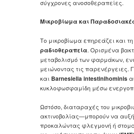
σύγχρονες ανοσοθεραπείες.
Μικροβίωμα και Παραδοσιακέ
Το μικροβίωμα επηρεάζει και τ
. Ορισμένα βακ
ραδιοθεραπεία
μεταβολισμό των φαρμάκων, εν
μειώνοντας τις παρενέργειες. 
και
α
Barnesiella intestinihominis
κυκλοφωσφαμίδη μέσω ενεργοπο
Ωστόσο, διαταραχές του μικροβ
ακτινοβολίας—μπορούν να αυξήσ
προκαλώντας φλεγμονή ή στοματ