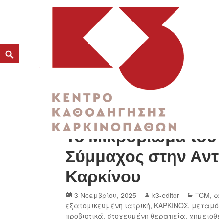
Το Μικροβίωμα του
K3
ΚΕΝΤΡΟ ΚΑΘΟΔΗΓΗΣΗΣ ΚΑΡΚΙΝΟΠΑΘΩΝ
Σύμμαχος στην Αντ
Καρκίνου
3 Νοεμβρίου, 2025
k3-editor
TCM
,
α
εξατομικευμένη ιατρική
,
ΚΑΡΚΙΝΟΣ
,
μεταμό
προβιοτικά
,
στοχευμένη θεραπεία
,
χημειοθ