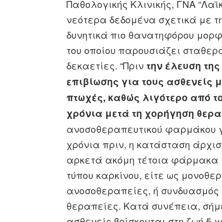
Παθολογικής Κλινικής, ΓΝΑ “Λαϊ
νεότερα δεδομένα σχετικά με τ
δυνητικά πιο θανατηφόρου μορφ
του οποίου παρουσιάζει σταθερά
δεκαετίες. “Πριν
την έλευση της
επιβίωσης για τους ασθενείς
πτωχές, καθώς λιγότερο από τ
χρόνια μετά τη χορήγηση θερα
ανοσοθεραπευτικού φαρμάκου γ
χρόνια πριν, η κατάσταση άρχισ
αρκετά ακόμη τέτοια φάρμακα γ
τύπου καρκίνου, είτε ως μονοθε
ανοσοθεραπείες, ή συνδυασμός
θεραπείες. Κατά συνέπεια, σήμε
ασθενείς βρίσκονται στη ζωή 5 