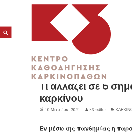
Η Ανοσο-Ογκολογία
K3
Τι αλλάζει σε 6 ση
ΚΕΝΤΡΟ ΚΑΘΟΔΗΓΗΣΗΣ ΚΑΡΚΙΝΟΠΑΘΩΝ
καρκίνου
10 Μαρτίου, 2021
k3-editor
ΚΑΡΚΙΝ
Εν μέσω της πανδημίας η παρο