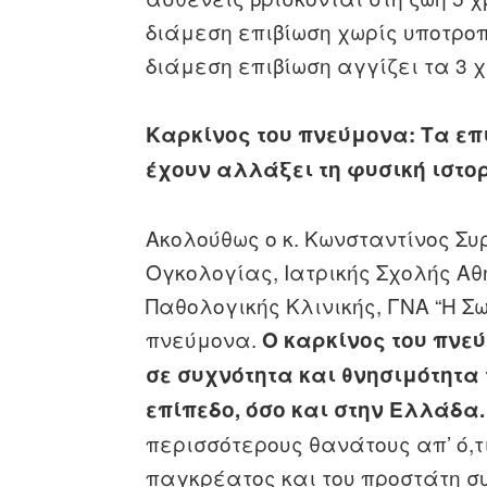
διάμεση επιβίωση χωρίς υποτροπή
διάμεση επιβίωση αγγίζει τα 3 χ
Καρκίνος του πνεύμονα: Τα ε
έχουν αλλάξει τη φυσική ιστο
Ακολούθως ο κ. Κωνσταντίνος Συ
Ογκολογίας, Ιατρικής Σχολής Αθ
Παθολογικής Κλινικής, ΓΝΑ “Η Σ
πνεύμονα.
O καρκίνος του πνεύ
σε συχνότητα και θνησιμότητα
επίπεδο, όσο και στην Ελλάδα.
περισσότερους θανάτους απ’ ό,τι
παγκρέατος και του προστάτη σ