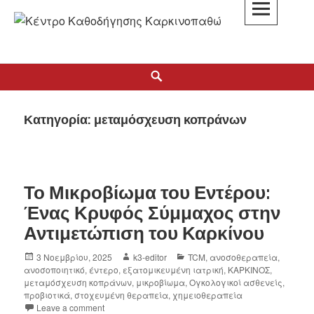
K3
ΚΕΝΤΡΟ ΚΑΘΟΔΗΓΗΣΗΣ ΚΑΡΚΙΝΟΠΑΘΩΝ
Κατηγορία:
μεταμόσχευση κοπράνων
Το Μικροβίωμα του Εντέρου:
Ένας Κρυφός Σύμμαχος στην
Αντιμετώπιση του Καρκίνου
3 Νοεμβρίου, 2025
k3-editor
TCM
,
ανοσοθεραπεία
,
ανοσοποιητικό
,
έντερο
,
εξατομικευμένη ιατρική
,
ΚΑΡΚΙΝΟΣ
,
μεταμόσχευση κοπράνων
,
μικροβίωμα
,
Ογκολογικοί ασθενείς
,
προβιοτικά
,
στοχευμένη θεραπεία
,
χημειοθεραπεία
Leave a comment