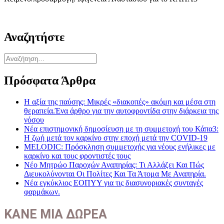
Αναζητήστε
Αναζήτηση
για:
Πρόσφατα Άρθρα
Η αξία της παύσης: Μικρές «διακοπές» ακόμη και μέσα στη
θεραπεία.Ένα άρθρο για την αυτοφροντίδα στην διάρκεια της
νόσου
Νέα επιστημονική δημοσίευση με τη συμμετοχή του Κάπα3:
Η ζωή μετά τον καρκίνο στην εποχή μετά την COVID-19
MELODIC: Πρόσκληση συμμετοχής για νέους ενήλικες με
καρκίνο και τους φροντιστές τους
Νέο Μητρώο Παροχών Αναπηρίας: Τι Αλλάζει Και Πώς
Διευκολύνονται Οι Πολίτες Και Τα Άτομα Με Αναπηρία.
Νέα εγκύκλιος ΕΟΠΥΥ για τις διασυνοριακές συνταγές
φαρμάκων.
ΚΑΝΕ ΜΙΑ ΔΩΡΕΑ