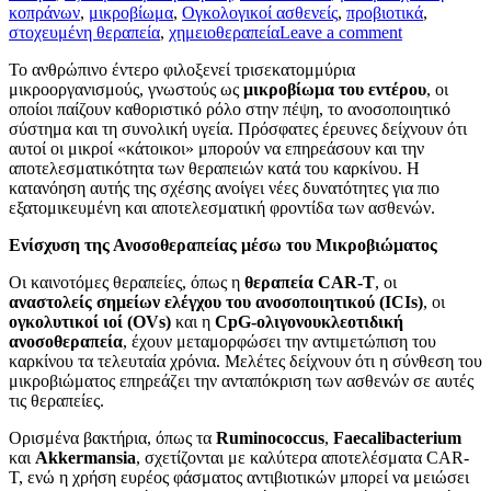
κοπράνων
,
μικροβίωμα
,
Ογκολογικοί ασθενείς
,
προβιοτικά
,
στοχευμένη θεραπεία
,
χημειοθεραπεία
Leave a comment
Το ανθρώπινο έντερο φιλοξενεί τρισεκατομμύρια
μικροοργανισμούς, γνωστούς ως
μικροβίωμα του εντέρου
, οι
οποίοι παίζουν καθοριστικό ρόλο στην πέψη, το ανοσοποιητικό
σύστημα και τη συνολική υγεία. Πρόσφατες έρευνες δείχνουν ότι
αυτοί οι μικροί «κάτοικοι» μπορούν να επηρεάσουν και την
αποτελεσματικότητα των θεραπειών κατά του καρκίνου. Η
κατανόηση αυτής της σχέσης ανοίγει νέες δυνατότητες για πιο
εξατομικευμένη και αποτελεσματική φροντίδα των ασθενών.
Ενίσχυση της Ανοσοθεραπείας μέσω του Μικροβιώματος
Οι καινοτόμες θεραπείες, όπως η
θεραπεία CAR-T
, οι
αναστολείς σημείων ελέγχου του ανοσοποιητικού (ICIs)
, οι
ογκολυτικοί ιοί (OVs)
και η
CpG-ολιγονουκλεοτιδική
ανοσοθεραπεία
, έχουν μεταμορφώσει την αντιμετώπιση του
καρκίνου τα τελευταία χρόνια. Μελέτες δείχνουν ότι η σύνθεση του
μικροβιώματος επηρεάζει την ανταπόκριση των ασθενών σε αυτές
τις θεραπείες.
Ορισμένα βακτήρια, όπως τα
Ruminococcus
,
Faecalibacterium
και
Akkermansia
, σχετίζονται με καλύτερα αποτελέσματα CAR-
T, ενώ η χρήση ευρέος φάσματος αντιβιοτικών μπορεί να μειώσει