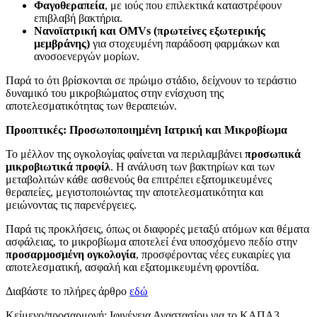
Φαγοθεραπεία
, με ιούς που επιλεκτικά καταστρέφουν
επιβλαβή βακτήρια.
Νανοϊατρική και OMVs (πρωτείνες εξωτερικής
μεμβράνης)
για στοχευμένη παράδοση φαρμάκων και
ανοσοενεργών μορίων.
Παρά το ότι βρίσκονται σε πρώιμο στάδιο, δείχνουν το τεράστιο
δυναμικό του μικροβιώματος στην ενίσχυση της
αποτελεσματικότητας των θεραπειών.
Προοπτικές: Προσωποποιημένη Ιατρική και Μικροβίωμα
Το μέλλον της ογκολογίας φαίνεται να περιλαμβάνει
προσωπικά
μικροβιωτικά προφίλ
. Η ανάλυση των βακτηρίων και των
μεταβολιτών κάθε ασθενούς θα επιτρέπει εξατομικευμένες
θεραπείες, μεγιστοποιώντας την αποτελεσματικότητα και
μειώνοντας τις παρενέργειες.
Παρά τις προκλήσεις, όπως οι διαφορές μεταξύ ατόμων και θέματα
ασφάλειας, το μικροβίωμα αποτελεί ένα υποσχόμενο πεδίο στην
προσαρμοσμένη ογκολογία
, προσφέροντας νέες ευκαιρίες για
αποτελεσματική, ασφαλή και εξατομικευμένη φροντίδα.
Διαβάστε το πλήρες άρθρο
εδώ
Κείμενο/προσαρμογή: Ιφιγένεια Αναστασίου για το ΚΑΠΑ3