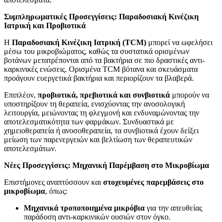
Συμπληρωματικές Προσεγγίσεις: Παραδοσιακή Κινέζικη
Ιατρική και Προβιοτικά
Η
Παραδοσιακή Κινέζικη Ιατρική (TCM)
μπορεί να ωφελήσει
μέσω του μικροβιώματος, καθώς τα συστατικά ορισμένων
βοτάνων μετατρέπονται από τα βακτήρια σε πιο δραστικές αντι-
καρκινικές ενώσεις. Ορισμένα TCM βότανα και σκευάσματα
προάγουν ευεργετικά βακτήρια και περιορίζουν τα βλαβερά.
Επιπλέον,
προβιοτικά, πρεβιοτικά και συνβιοτικά
μπορούν να
υποστηρίξουν τη θεραπεία, ενισχύοντας την ανοσολογική
λειτουργία, μειώνοντας τη φλεγμονή και ενδυναμώνοντας την
αποτελεσματικότητα των φαρμάκων. Συνδυαστικά με
χημειοθεραπεία ή ανοσοθεραπεία, τα συνβιοτικά έχουν δείξει
μείωση των παρενεργειών και βελτίωση των θεραπευτικών
αποτελεσμάτων.
Νέες Προσεγγίσεις: Μηχανική Παρέμβαση στο Μικροβίωμα
Επιστήμονες αναπτύσσουν και
στοχευμένες παρεμβάσεις στο
μικροβίωμα
, όπως:
Μηχανικά τροποποιημένα μικρόβια
για την απευθείας
παράδοση αντι-καρκινικών ουσιών στον όγκο.