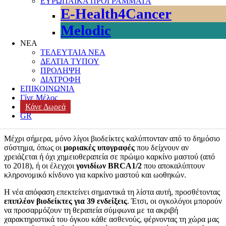
ΕΥΡΩΠΑΪΚΑ ΠΡΟΓΡΑΜΜΑΤΑ
E-Health4Cancer
Με πρόσφατη απόφαση του Υπουργείου Υγείας (ΦΕΚ Β’ 5627/20-
10-2025, Απόφαση Δ3(α) 41081/2025), εγκρίνονται και
Melodic
αποζημιώνονται πλέον
περισσότερες εξετάσεις βιοδεικτών
, ένα
σημαντικό βήμα για τη σύγχρονη ογκολογική φροντίδα.
ΝΕΑ
ΤΕΛΕΥΤΑΙΑ ΝΕΑ
(Διαβάστε το ΦΕΚ
εδώ
)
ΔΕΛΤΙΑ ΤΥΠΟΥ
ΠΡΟΛΗΨΗ
Αλλά τι είναι οι
βιοδείκτες
;
ΔΙΑΤΡΟΦΗ
Πρόκειται για ειδικούς «δείκτες» που εντοπίζονται μέσα από
ΕΠΙΚΟΙΝΩΝΙΑ
μοριακές εξετάσεις και βοηθούν τους γιατρούς να κατανοήσουν τα
Γίνε Μέλος
μοναδικά χαρακτηριστικά κάθε μορφής καρκίνου. Με απλά λόγια,
Κάνε Δωρεά
λειτουργούν σαν «πυξίδα» που δείχνει ποια θεραπεία είναι πιο
GR
κατάλληλη και πιο ασφαλής για κάθε ασθενή ξεχωριστά.
Μέχρι σήμερα, μόνο λίγοι βιοδείκτες καλύπτονταν από το δημόσιο
σύστημα, όπως οι
μοριακές υπογραφές
που δείχνουν αν
χρειάζεται ή όχι χημειοθεραπεία σε πρώιμο καρκίνο μαστού (από
το 2018), ή οι έλεγχοι
γονιδίων BRCA1/2
που αποκαλύπτουν
κληρονομικό κίνδυνο για καρκίνο μαστού και ωοθηκών.
Η νέα απόφαση επεκτείνει σημαντικά τη λίστα αυτή, προσθέτοντας
επιπλέον βιοδείκτες για 39 ενδείξεις
. Έτσι, οι ογκολόγοι μπορούν
να προσαρμόζουν τη θεραπεία σύμφωνα με τα ακριβή
χαρακτηριστικά του όγκου κάθε ασθενούς, φέρνοντας τη χώρα μας