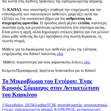
πιο κοντά στις διεθνείς πρακτικές της εξατομικευμένης ιατρικής.
Το
ΚΑΠΑ3
, που υποστηρίζει σταθερά την ενημέρωση και την
ενδυνάμωση των ογκολογικών ασθενών, χαιρετίζει αυτή την
εξέλιξη ως ένα ουσιαστικό βήμα για πιο
ανθρώπινη και
στοχευμένη φροντίδα.
Η πρόοδος αυτή φέρνει
ελπίδα
, καλύτερη
ποιότητα ζωής και μεγαλύτερη εμπιστοσύνη στο σύστημα υγείας.
Είναι μόνο η αρχή, αλλά δημιουργεί στέρεες βάσεις για ένα μέλλον
όπου κάθε ασθενής θα έχει πρόσβαση στη σωστή θεραπεία, τη
σωστή στιγμή.
Μάθετε για τα δικαιώματα των ασθενών μέσω της ενότητας
ενημέρωσης του Κάπα3 πατώντας
εδώ
Μάθετε περισσότερα για τους καρκινικούς δείκτες
εδώ
Κείμενο/Προσαρμογή: Ιφιγένεια Αναστασίου για το Κάπα3
Το Μικροβίωμα του Εντέρου: Ένας
Κρυφός Σύμμαχος στην Αντιμετώπιση
του Καρκίνου
Posted
Author
Categories
3 Νοεμβρίου, 2025
k3-editor
TCM
,
ανοσοθεραπεία
,
ανοσοποιητικό
,
on
έντερο
,
εξατομικευμένη ιατρική
,
ΚΑΡΚΙΝΟΣ
,
μεταμόσχευση