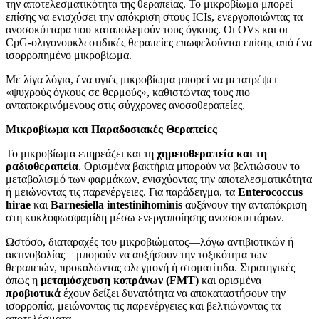
την αποτελεσματικότητα της θεραπείας. Το μικροβίωμα μπορεί
επίσης να ενισχύσει την απόκριση στους ICIs, ενεργοποιώντας τα
ανοσοκύτταρα που καταπολεμούν τους όγκους. Οι OVs και οι
CpG-ολιγονουκλεοτιδικές θεραπείες επωφελούνται επίσης από ένα
ισορροπημένο μικροβίωμα.
Με λίγα λόγια, ένα υγιές μικροβίωμα μπορεί να μετατρέψει
«ψυχρούς όγκους σε θερμούς», καθιστώντας τους πιο
ανταποκρινόμενους στις σύγχρονες ανοσοθεραπείες.
Μικροβίωμα και Παραδοσιακές Θεραπείες
Το μικροβίωμα επηρεάζει και τη
χημειοθεραπεία και τη
ραδιοθεραπεία
. Ορισμένα βακτήρια μπορούν να βελτιώσουν το
μεταβολισμό των φαρμάκων, ενισχύοντας την αποτελεσματικότητα
ή μειώνοντας τις παρενέργειες. Για παράδειγμα, τα
Enterococcus
hirae
και
Barnesiella intestinihominis
αυξάνουν την ανταπόκριση
στη κυκλοφωσφαμίδη μέσω ενεργοποίησης ανοσοκυττάρων.
Ωστόσο, διαταραχές του μικροβιώματος—λόγω αντιβιοτικών ή
ακτινοβολίας—μπορούν να αυξήσουν την τοξικότητα των
θεραπειών, προκαλώντας φλεγμονή ή στοματίτιδα. Στρατηγικές
όπως η
μεταμόσχευση κοπράνων (FMT)
και ορισμένα
προβιοτικά
έχουν δείξει δυνατότητα να αποκαταστήσουν την
ισορροπία, μειώνοντας τις παρενέργειες και βελτιώνοντας τα
αποτελέσματα.