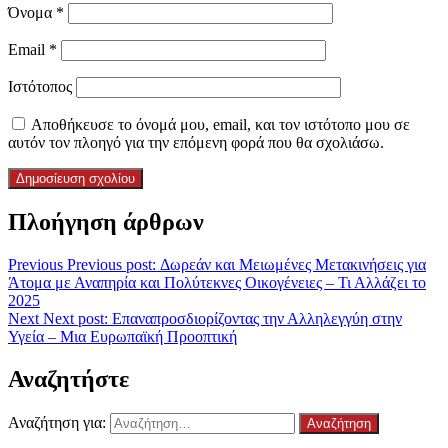
Όνομα
*
Email
*
Ιστότοπος
Αποθήκευσε το όνομά μου, email, και τον ιστότοπο μου σε
αυτόν τον πλοηγό για την επόμενη φορά που θα σχολιάσω.
Πλοήγηση άρθρων
Previous
Previous post:
Δωρεάν και Μειωμένες Μετακινήσεις για
Άτομα με Αναπηρία και Πολύτεκνες Οικογένειες – Τι Αλλάζει το
2025
Next
Next post:
Επαναπροσδιορίζοντας την Αλληλεγγύη στην
Υγεία – Μια Ευρωπαϊκή Προοπτική
Αναζητήστε
Αναζήτηση για: