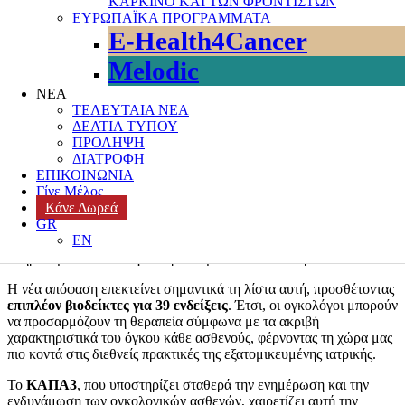
ΚΑΡΚΙΝΟ ΚΑΙ ΤΩΝ ΦΡΟΝΤΙΣΤΩΝ
αποζημιώνονται πλέον
περισσότερες εξετάσεις βιοδεικτών
, ένα
ΕΥΡΩΠΑΪΚΑ ΠΡΟΓΡΑΜΜΑΤΑ
σημαντικό βήμα για τη σύγχρονη ογκολογική φροντίδα.
E-Health4Cancer
(Διαβάστε το ΦΕΚ
εδώ
)
Melodic
Αλλά τι είναι οι
βιοδείκτες
;
ΝΕΑ
Πρόκειται για ειδικούς «δείκτες» που εντοπίζονται μέσα από
ΤΕΛΕΥΤΑΙΑ ΝΕΑ
μοριακές εξετάσεις και βοηθούν τους γιατρούς να κατανοήσουν τα
ΔΕΛΤΙΑ ΤΥΠΟΥ
μοναδικά χαρακτηριστικά κάθε μορφής καρκίνου. Με απλά λόγια,
ΠΡΟΛΗΨΗ
λειτουργούν σαν «πυξίδα» που δείχνει ποια θεραπεία είναι πιο
ΔΙΑΤΡΟΦΗ
κατάλληλη και πιο ασφαλής για κάθε ασθενή ξεχωριστά.
ΕΠΙΚΟΙΝΩΝΙΑ
Γίνε Μέλος
Μέχρι σήμερα, μόνο λίγοι βιοδείκτες καλύπτονταν από το δημόσιο
Κάνε Δωρεά
σύστημα, όπως οι
μοριακές υπογραφές
που δείχνουν αν
GR
χρειάζεται ή όχι χημειοθεραπεία σε πρώιμο καρκίνο μαστού (από
EN
το 2018), ή οι έλεγχοι
γονιδίων BRCA1/2
που αποκαλύπτουν
κληρονομικό κίνδυνο για καρκίνο μαστού και ωοθηκών.
Η νέα απόφαση επεκτείνει σημαντικά τη λίστα αυτή, προσθέτοντας
επιπλέον βιοδείκτες για 39 ενδείξεις
. Έτσι, οι ογκολόγοι μπορούν
να προσαρμόζουν τη θεραπεία σύμφωνα με τα ακριβή
χαρακτηριστικά του όγκου κάθε ασθενούς, φέρνοντας τη χώρα μας
πιο κοντά στις διεθνείς πρακτικές της εξατομικευμένης ιατρικής.
Το
ΚΑΠΑ3
, που υποστηρίζει σταθερά την ενημέρωση και την
ενδυνάμωση των ογκολογικών ασθενών, χαιρετίζει αυτή την