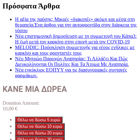
Πρόσφατα Άρθρα
Η αξία της παύσης: Μικρές «διακοπές» ακόμη και μέσα στη
θεραπεία.Ένα άρθρο για την αυτοφροντίδα στην διάρκεια της
νόσου
Νέα επιστημονική δημοσίευση με τη συμμετοχή του Κάπα3:
Η ζωή μετά τον καρκίνο στην εποχή μετά την COVID-19
MELODIC: Πρόσκληση συμμετοχής για νέους ενήλικες με
καρκίνο και τους φροντιστές τους
Νέο Μητρώο Παροχών Αναπηρίας: Τι Αλλάζει Και Πώς
Διευκολύνονται Οι Πολίτες Και Τα Άτομα Με Αναπηρία.
Νέα εγκύκλιος ΕΟΠΥΥ για τις διασυνοριακές συνταγές
φαρμάκων.
ΚΑΝΕ ΜΙΑ ΔΩΡΕΑ
Donation Amount:
10,00
€
Θέλω να δώσω 5 ευρώ
Θέλω να δώσω 10 ευρώ
Θέλω να δώσω 20 ευρώ
Θέλω να δώσω 30 ευρώ